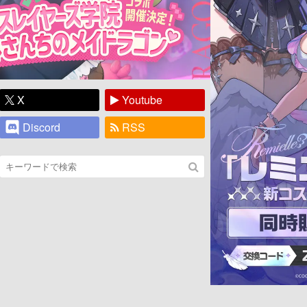
X
Youtube
Discord
RSS