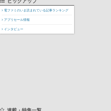
ピックアップ
装填、砲塔旋回までワン
オペでこなし、強烈な一
電ファミのいま読まれている記事ランキング
撃をブチかませるロマン
アプリセール情報
ある作品
インタビュー
連載・特集一覧