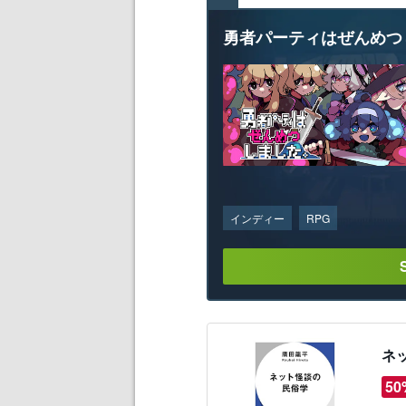
勇者パーティはぜんめつ
インディー
RPG
ネ
50