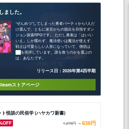
しました。
“ぜんめつ”してしまった勇者パーティから1人だ
け選んで、ともに迷宮からの脱出を目指すダン
ジョン探索RPGです。 ただし勇者は「はい/い
いえ」しか喋れず、魔法使いは魔法が使えず、
戦士は可愛らしい人形になっていて、僧侶は
██を崇拝しています。誰を救うのかを選ぶの
は、あなたです。
リリース日：2026年第4四半期
Steamストアページ
ット怪談の民俗学 (ハヤカワ新書)
638円
%OFF
1,276円
→