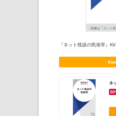
（画像は
『ネット怪談
『ネット怪談の民俗学』Kin
Ki
ネ
50