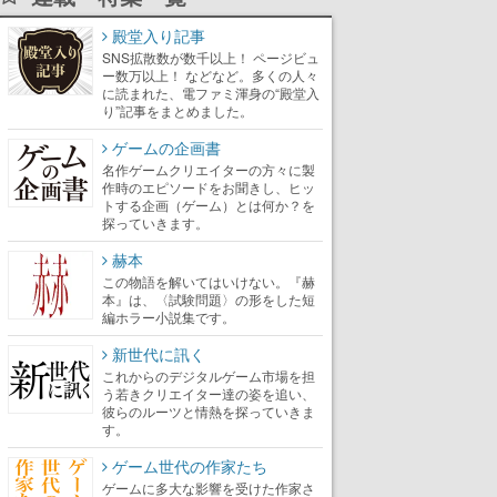
殿堂入り記事
SNS拡散数が数千以上！ ページビュ
ー数万以上！ などなど。多くの人々
に読まれた、電ファミ渾身の“殿堂入
り”記事をまとめました。
ゲームの企画書
名作ゲームクリエイターの方々に製
作時のエピソードをお聞きし、ヒッ
トする企画（ゲーム）とは何か？を
探っていきます。
赫本
この物語を解いてはいけない。『赫
本』は、〈試験問題〉の形をした短
編ホラー小説集です。
新世代に訊く
これからのデジタルゲーム市場を担
う若きクリエイター達の姿を追い、
彼らのルーツと情熱を探っていきま
す。
ゲーム世代の作家たち
ゲームに多大な影響を受けた作家さ