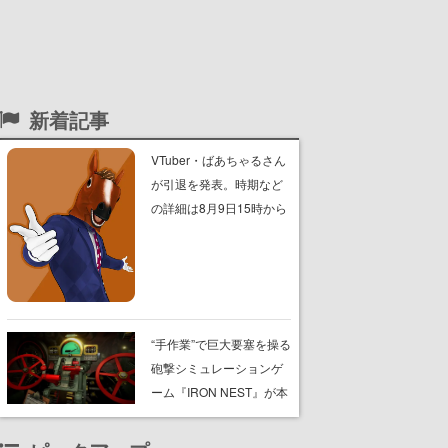
新着記事
VTuber・ばあちゃるさん
が引退を発表。時期など
の詳細は8月9日15時から
の配信で説明
“手作業”で巨大要塞を操る
砲撃シミュレーションゲ
ーム『IRON NEST』が本
日8月7日Steamにてリリ
ース。弾道計算から砲弾