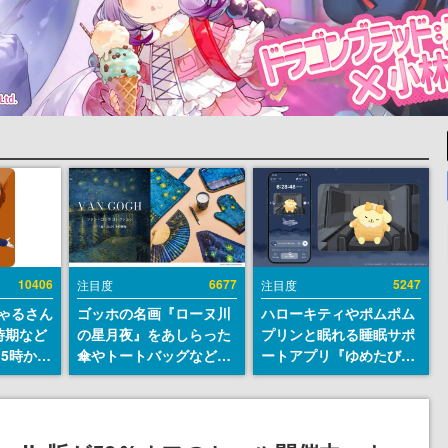
10406
6677
5247
注目度
注目度
ちゃるさん
ゴッホの名画『ローヌ川
ハローキティやポムポム
時期など
の星月夜』をあしらった
プリンと眠れる睡眠サポ
15時から
傘やトートバッグなどが
ートアプリ『ゆめたび』
登場。8月7日21時より2
が配信中。キャラごとの
日間限定で予約販売
ASMRや目覚ましアラー
ムも搭載