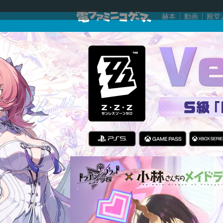
赫本
動画
殿堂