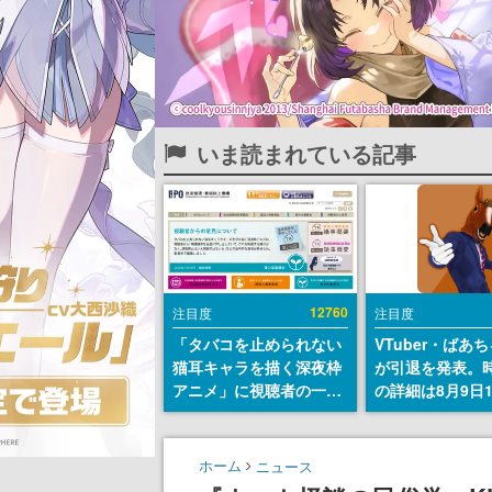
いま読まれている記事
12760
注目度
注目度
「タバコを止められない
VTuber・ばあ
猫耳キャラを描く深夜枠
が引退を発表。
アニメ」に視聴者の一部
の詳細は8月9日
から批判意見。違法薬物
の配信で説明
の使用と思しき描写も含
めて、BPOが議論を交わ
ホーム
ニュース
す