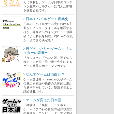
んに取材し、ゲームが日本のコンテ
ンツ産業やカルチャーに与えた影響
を探る企画です。
日本モバイルゲーム産業史
日本のモバイルゲーム史における主
要なトピック・タイトルを網羅する
ほか、開発者へのインタビューや識
者による解説を掲載。約20年の歴史
が一望できる決定版！
若ゲのいたり〜ゲームクリエ
イターの青春〜
『うつヌケ』『ペンと箸』等で知ら
れるマンガ家・田中圭一先生による
ゲーム業界レポートマンガです。
なんでゲームは面白い？
ゲーム開発者・hamatsu氏がゲーム
の魅力を画面や操作の具体的な形か
ら解き明かしていく、硬派で骨太な
評論連載です。
ゲームが変えた日本語
「経験値」「裏技」「ラスボス」…
ゲームにまつわる言葉の起源や用法
の変遷を、コンピューター文化史研