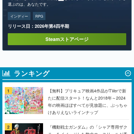
リリース日：2026年第4四半期
Steamストアページ
ランキング
1
【無料】プリキュア映画4作品がTVerで新
たに配信スタート！なんと2018年～2024
年の映画ほぼすべてが見放題に、ぶっちゃ
けありえないラインナップ
2
『機動戦士ガンダム』の「シャア専用ザク
Ⅱ」をイメージした散水ホースリールが予
約開始。本体にはシャアのパーソナルマー
クやジオン公国軍のエンブレム、型式番号
などを配置