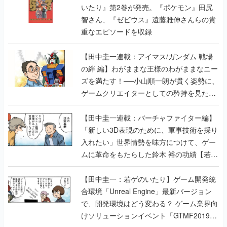
【田中圭一連載：アイマス/ガンダム 戦場
の絆 編】わがままな王様のわがままなニー
ズを満たす！──小山順一朗が貫く姿勢に、
ゲームクリエイターとしての矜持を見た
【若ゲのいたり最終回】
【田中圭一連載：バーチャファイター編】
「新しい3D表現のために、軍事技術を採り
入れたい」世界情勢を味方につけて、ゲー
ムに革命をもたらした鈴木 裕の功績【若ゲ
のいたり】
【田中圭一：若ゲのいたり】ゲーム開発統
合環境「Unreal Engine」最新バージョン
で、開発環境はどう変わる？ ゲーム業界向
けソリューションイベント「GTMF2019」
に行って、より理解を深めよう【PR】
【田中圭一連載：サイバーコネクトツー
編】すべての責任はオレが取る。だから、
付いてきてくれないか──男の熱意はチーム