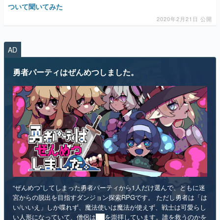
AD
マンガ
勇者パーティはぜんめつしました。
女性向け
アプリレビュー
その他
電ファミニコゲーマーとは？
運営：株式会社マレ
“ぜんめつ”してしまった勇者パーティから1人だけ選んで、ともに迷
宮からの脱出を目指すダンジョン探索RPGです。 ただし勇者は「は
い/いいえ」しか喋れず、魔法使いは魔法が使えず、戦士は可愛らし
い人形になっていて、僧侶は██を崇拝しています。誰を救うのかを
選ぶのは、あなたです。
インディー
RPG