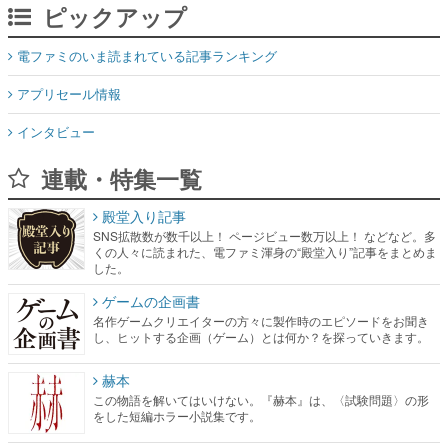
アプリセール情報
インタビュー
連載・特集一覧
殿堂入り記事
SNS拡散数が数千以上！ ページビュー数万以上！ などなど。多
くの人々に読まれた、電ファミ渾身の“殿堂入り”記事をまとめま
した。
ゲームの企画書
名作ゲームクリエイターの方々に製作時のエピソードをお聞き
し、ヒットする企画（ゲーム）とは何か？を探っていきます。
赫本
この物語を解いてはいけない。『赫本』は、〈試験問題〉の形
をした短編ホラー小説集です。
新世代に訊く
これからのデジタルゲーム市場を担う若きクリエイター達の姿
を追い、彼らのルーツと情熱を探っていきます。