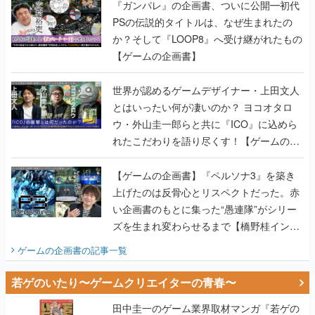
【ゲームの企画書】
世界が認めるゲームデザイナー・上田文人
とはいったい何が凄いのか？ ヨコオタロ
ウ・外山圭一郎らと共に『ICO』に込めら
れたこだわりを語り尽くす！【ゲームの企
画書】
【ゲームの企画書】『ペルソナ3』を築き
上げたのは反骨心とリスペクトだった。赤
い企画書のもとに集った“愚連隊”がシリー
ズを生まれ変わらせるまで【橋野桂インタ
ビュー】
ゲームの企画書
の記事一覧
若ゲのいたり〜ゲームクリエイターの青春〜
田中圭一のゲーム業界取材マンガ『若ゲの
いたり』第2巻が発売。『ポケモン』田尻
智さん、『ゼビウス』遠藤雅伸さんらの貴
重なエピソードを収録