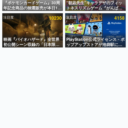
『ポケモンカードゲーム』30周
“朝凪先生”キャラデザのフィッ
年記念商品の抽選販売が本日12
トネスリズムゲーム『がんば
インタビュー
時より開始。拡張パック「30th
れ！チアリズム』Steamストア
注目度
10230
注目度
4158
CELEBRATION」のボックス
ページが公開。キャラクターの
連載・特集一覧
に、「プレミアムデッキセット
CVは陽向葵ゅかさん
エーフィ・ブラッキー」
殿堂入り記事
「FUTURISTIC BOX」の計3商
SNS拡散数が数千以上！ ページビュー数万以上！ などな
品
映画『バイオハザード』全世界
PlayStation公式ライセンス・ポ
ど。多くの人々に読まれた、電ファミ渾身の“殿堂入り”記
初公開シーン収録の「日本限
ップアップストアが池袋駅にて
事をまとめました。
定」予告映像が解禁。バイオの
期間限定で開催。夏のアパレル
日（8月10日）にあわせて、
や『ブラッドボーン』の新作ア
ゲームの企画書
「ラクーンシティ総合病院」へ
イテムが登場
名作ゲームクリエイターの方々に製作時のエピソードをお
聞きし、ヒットする企画（ゲーム）とは何か？を探ってい
行く配達人の姿が披露
きます。
赫本
この物語を解いてはいけない。『赫本』は、〈試験問題〉
の形をした短編ホラー小説集です。
新世代に訊く
これからのデジタルゲーム市場を担う若きクリエイター達
の姿を追い、彼らのルーツと情熱を探っていきます。
ゲーム世代の作家たち
ゲームに多大な影響を受けた作家さんに取材し、ゲームが