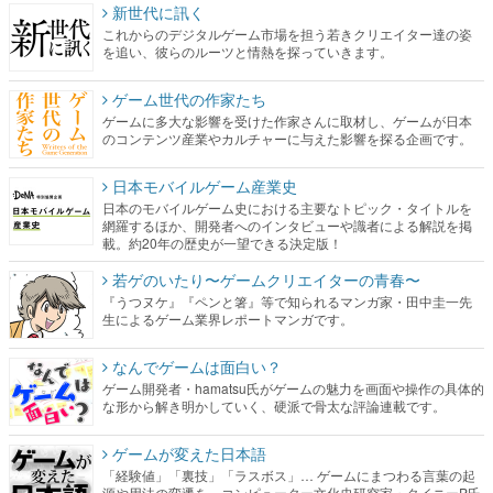
ゲーム世代の作家たち
ゲームに多大な影響を受けた作家さんに取材し、ゲームが日本
のコンテンツ産業やカルチャーに与えた影響を探る企画です。
日本モバイルゲーム産業史
日本のモバイルゲーム史における主要なトピック・タイトルを
網羅するほか、開発者へのインタビューや識者による解説を掲
載。約20年の歴史が一望できる決定版！
若ゲのいたり〜ゲームクリエイターの青春〜
『うつヌケ』『ペンと箸』等で知られるマンガ家・田中圭一先
生によるゲーム業界レポートマンガです。
なんでゲームは面白い？
ゲーム開発者・hamatsu氏がゲームの魅力を画面や操作の具体的
な形から解き明かしていく、硬派で骨太な評論連載です。
ゲームが変えた日本語
「経験値」「裏技」「ラスボス」… ゲームにまつわる言葉の起
源や用法の変遷を、コンピューター文化史研究家・タイニーP氏
が徹底調査。
カテゴリ