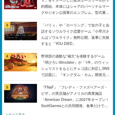
3
「パリィ」や「ローリング」で女の子と会
話するソウルライク恋愛ゲーム『小早川さ
んはソウルライク』無料公開。返事に失敗
すると「YOU DIED」
4
野球部の過酷な“補欠”を体験するゲーム
『球ひろいSimulator』が「1件」のウィッ
シュリストをもとにチェコ語に対応しSNS
で話題に。『キングダム・カム』開発元や
チェコのプロ野球選手から称賛の声
5
『FNaF』「フレディ・ファズベアーズ・
ピザ」の実店舗がアメリカの商業施設
「American Dream」に2027年オープン！
ScottGamesとの共同開発、食事だけでな
くステージショーや没入型のホラー体験も
すべて見る
楽しめる