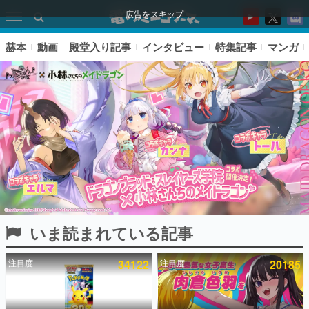
広告をスキップ
赫本
動画
殿堂入り記事
インタビュー
特集記事
マンガ
いま読まれている記事
ピックアップ
注目度
34122
注目度
20185
電ファミのいま読まれている記事ランキング
アプリセール情報