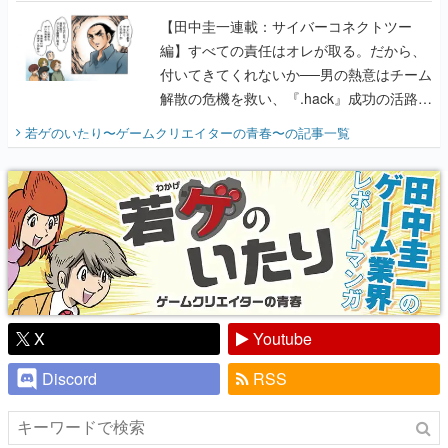
解散の危機を救い、『.hack』成功の活路を
開く。業界の快男児・松山 洋に流れる血は
若ゲのいたり〜ゲームクリエイターの青春〜
の記事一覧
『少年ジャンプ』色だった【若ゲのいた
り】
X
Youtube
Discord
RSS
ピックアップ
電ファミのいま読まれている記事ランキング