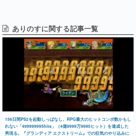
ありのすに関する記事一覧
日本のコンテンツ産業やカルチャーに与えた影響を探る企
画です。
日本モバイルゲーム産業史
日本のモバイルゲーム史における主要なトピック・タイト
ルを網羅するほか、開発者へのインタビューや識者による
解説を掲載。約20年の歴史が一望できる決定版！
若ゲのいたり〜ゲームクリエイターの青春〜
『うつヌケ』『ペンと箸』等で知られるマンガ家・田中圭
一先生によるゲーム業界レポートマンガです。
なんでゲームは面白い？
ゲーム開発者・hamatsu氏がゲームの魅力を画面や操作の
具体的な形から解き明かしていく、硬派で骨太な評論連載
です。
ゲームが変えた日本語
156日間PS2を起動しっぱなし、RPG最大のヒットコンボ数かもし
「経験値」「裏技」「ラスボス」… ゲームにまつわる言葉
の起源や用法の変遷を、コンピューター文化史研究家・タ
れない「499999995hits」（4億9999万9995ヒット）を達成した
イニーP氏が徹底調査。
男現る。『グランディア エクストリーム』での狂気のやり込みに
ついて聞いてみた
カテゴリ
2020年2月21日 公開
特集記事