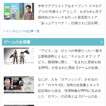
『あっぷアリーナ！』仕掛け人に話を聞い
てみた
インタビュー
の記事一覧
ゲームの企画書
『アビス』は、ひとつの奇跡だった──膨大
な開発資料とともに『テイルズ オブ ジ ア
ビス』開発陣に聞く、「生まれた意味を知
るRPG」が生まれた理由【ゲームの企画
書】
なにが、人を「ロマンシング」させるの
か？『ロマサガ2』当時の企画書とキャラ
設定画から迫る、河津秋敏がRPGに生み出
した「ロマン」の正体とは【ゲームの企画
書】
『ガンパレ』の企画書、ついに公開━初代
PSの伝説的タイトルは、なぜ生まれたの
か？そして『LOOP8』へ受け継がれたもの