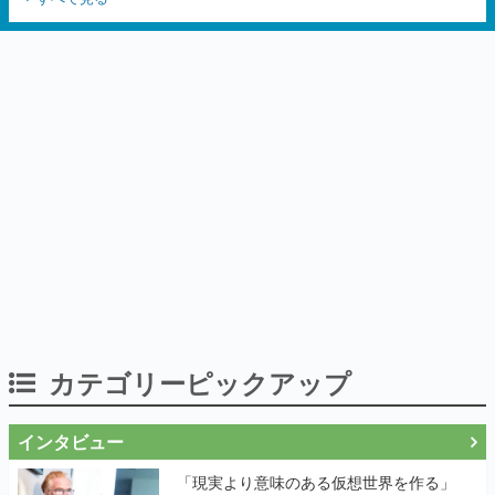
カテゴリーピックアップ
インタビュー
「現実より意味のある仮想世界を作る」
──『EVE Online』の生みの親が18年掲げ
続ける”クレイジーな宣言”は、比喩ではな
く本気だった