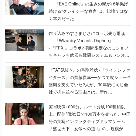
作り込みのすさまじさにコラボ先も驚嘆
──『Wizardry Variants Daphne』
×『FFXI』コラボが期間限定なのにジョブ
もキャラも武器も戦闘システムもワンオフ
で作り込まれた理由を両ディレクターに聞
く
『TATSUJIN』の弓削雅稔×『ライデンファ
イターズ』の齋藤貴幸──かつて縦シュー全
盛期を支えていた2人が、30年後に同じ会
社で机を並べる理由とは。新作
『TATSUJIN EXTREME』で初タッグを組
んだレジェンド2人に訊く開発秘話
実写映像1000分、ルート分岐100種類以
上。配信開始5日で100万本を売った、中国
発の実写インタラクティブドラマゲーム
『盛世天下：女帝への道II』の、規模が違
うこだわりをプロデューサーに聞いた
半年でアプリストアをオープン？ スマホア
プリの“代替ストア”として、わずか6ヵ月で
国内向けローンチを行った発見型ストア