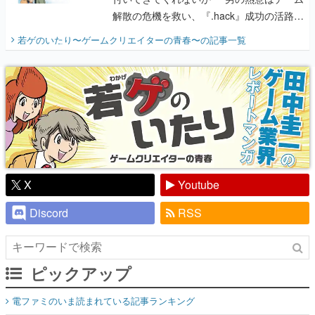
解散の危機を救い、『.hack』成功の活路を
開く。業界の快男児・松山 洋に流れる血は
若ゲのいたり〜ゲームクリエイターの青春〜
の記事一覧
『少年ジャンプ』色だった【若ゲのいた
り】
X
Youtube
Discord
RSS
ピックアップ
電ファミのいま読まれている記事ランキング