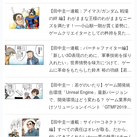
【田中圭一連載：アイマス/ガンダム 戦場
の絆 編】わがままな王様のわがままなニー
ズを満たす！──小山順一朗が貫く姿勢に、
ゲームクリエイターとしての矜持を見た
【若ゲのいたり最終回】
【田中圭一連載：バーチャファイター編】
「新しい3D表現のために、軍事技術を採り
入れたい」世界情勢を味方につけて、ゲー
ムに革命をもたらした鈴木 裕の功績【若ゲ
のいたり】
【田中圭一：若ゲのいたり】ゲーム開発統
合環境「Unreal Engine」最新バージョン
で、開発環境はどう変わる？ ゲーム業界向
けソリューションイベント「GTMF2019」
に行って、より理解を深めよう【PR】
【田中圭一連載：サイバーコネクトツー
編】すべての責任はオレが取る。だから、
付いてきてくれないか──男の熱意はチーム