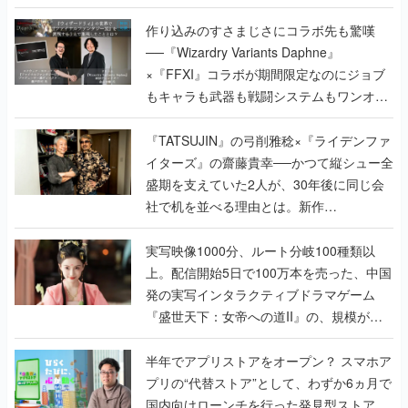
作り込みのすさまじさにコラボ先も驚嘆
──『Wizardry Variants Daphne』
×『FFXI』コラボが期間限定なのにジョブ
もキャラも武器も戦闘システムもワンオフ
で作り込まれた理由を両ディレクターに聞
く
『TATSUJIN』の弓削雅稔×『ライデンファ
イターズ』の齋藤貴幸──かつて縦シュー全
盛期を支えていた2人が、30年後に同じ会
社で机を並べる理由とは。新作
『TATSUJIN EXTREME』で初タッグを組
んだレジェンド2人に訊く開発秘話
実写映像1000分、ルート分岐100種類以
上。配信開始5日で100万本を売った、中国
発の実写インタラクティブドラマゲーム
『盛世天下：女帝への道II』の、規模が違
うこだわりをプロデューサーに聞いた
半年でアプリストアをオープン？ スマホア
プリの“代替ストア”として、わずか6ヵ月で
国内向けローンチを行った発見型ストア