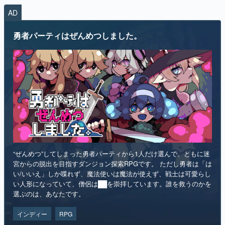
AD
マンガ
勇者パーティはぜんめつしました。
女性向け
アプリレビュー
その他
電ファミニコゲーマーとは？
運営：株式会社マレ
“ぜんめつ”してしまった勇者パーティから1人だけ選んで、ともに迷
宮からの脱出を目指すダンジョン探索RPGです。 ただし勇者は「は
い/いいえ」しか喋れず、魔法使いは魔法が使えず、戦士は可愛らし
い人形になっていて、僧侶は██を崇拝しています。誰を救うのかを
選ぶのは、あなたです。
インディー
RPG