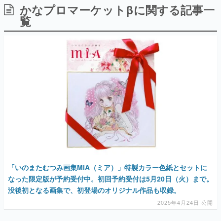
かなプロマーケットβに関する記事一
日本のコンテンツ産業やカルチャーに与えた影響を探る企
画です。
覧
日本モバイルゲーム産業史
日本のモバイルゲーム史における主要なトピック・タイト
ルを網羅するほか、開発者へのインタビューや識者による
解説を掲載。約20年の歴史が一望できる決定版！
若ゲのいたり〜ゲームクリエイターの青春〜
『うつヌケ』『ペンと箸』等で知られるマンガ家・田中圭
一先生によるゲーム業界レポートマンガです。
なんでゲームは面白い？
ゲーム開発者・hamatsu氏がゲームの魅力を画面や操作の
具体的な形から解き明かしていく、硬派で骨太な評論連載
です。
ゲームが変えた日本語
「経験値」「裏技」「ラスボス」… ゲームにまつわる言葉
の起源や用法の変遷を、コンピューター文化史研究家・タ
「いのまたむつみ画集MIA（ミア）」特製カラー色紙とセットに
イニーP氏が徹底調査。
なった限定版が予約受付中。初回予約受付は5月20日（火）まで。
没後初となる画集で、初登場のオリジナル作品も収録。
カテゴリ
2025年4月24日 公開
特集記事