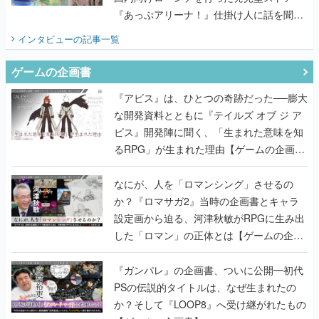
『あっぷアリーナ！』仕掛け人に話を聞い
てみた
インタビュー
の記事一覧
ゲームの企画書
『アビス』は、ひとつの奇跡だった──膨大
な開発資料とともに『テイルズ オブ ジ ア
ビス』開発陣に聞く、「生まれた意味を知
るRPG」が生まれた理由【ゲームの企画
書】
なにが、人を「ロマンシング」させるの
か？『ロマサガ2』当時の企画書とキャラ
設定画から迫る、河津秋敏がRPGに生み出
した「ロマン」の正体とは【ゲームの企画
書】
『ガンパレ』の企画書、ついに公開━初代
PSの伝説的タイトルは、なぜ生まれたの
か？そして『LOOP8』へ受け継がれたもの