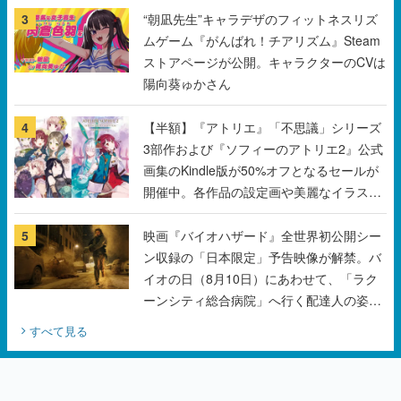
3
“朝凪先生”キャラデザのフィットネスリズ
ムゲーム『がんばれ！チアリズム』Steam
ストアページが公開。キャラクターのCVは
陽向葵ゅかさん
4
【半額】『アトリエ』「不思議」シリーズ
3部作および『ソフィーのアトリエ2』公式
画集のKindle版が50%オフとなるセールが
開催中。各作品の設定画や美麗なイラスト
の数々をふんだんに収録
5
映画『バイオハザード』全世界初公開シー
ン収録の「日本限定」予告映像が解禁。バ
イオの日（8月10日）にあわせて、「ラク
ーンシティ総合病院」へ行く配達人の姿が
披露
すべて見る