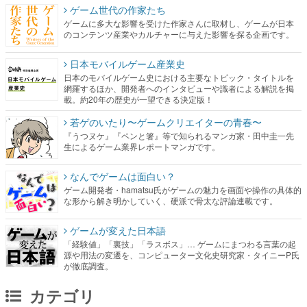
ゲーム世代の作家たち
ゲームに多大な影響を受けた作家さんに取材し、ゲームが日本
のコンテンツ産業やカルチャーに与えた影響を探る企画です。
日本モバイルゲーム産業史
日本のモバイルゲーム史における主要なトピック・タイトルを
網羅するほか、開発者へのインタビューや識者による解説を掲
載。約20年の歴史が一望できる決定版！
若ゲのいたり〜ゲームクリエイターの青春〜
『うつヌケ』『ペンと箸』等で知られるマンガ家・田中圭一先
生によるゲーム業界レポートマンガです。
なんでゲームは面白い？
ゲーム開発者・hamatsu氏がゲームの魅力を画面や操作の具体的
な形から解き明かしていく、硬派で骨太な評論連載です。
ゲームが変えた日本語
「経験値」「裏技」「ラスボス」… ゲームにまつわる言葉の起
源や用法の変遷を、コンピューター文化史研究家・タイニーP氏
が徹底調査。
カテゴリ