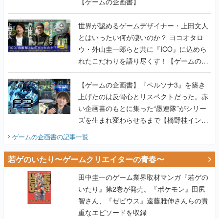
【ゲームの企画書】
世界が認めるゲームデザイナー・上田文人
とはいったい何が凄いのか？ ヨコオタロ
ウ・外山圭一郎らと共に『ICO』に込めら
れたこだわりを語り尽くす！【ゲームの企
画書】
【ゲームの企画書】『ペルソナ3』を築き
上げたのは反骨心とリスペクトだった。赤
い企画書のもとに集った“愚連隊”がシリー
ズを生まれ変わらせるまで【橋野桂インタ
ビュー】
ゲームの企画書
の記事一覧
若ゲのいたり〜ゲームクリエイターの青春〜
田中圭一のゲーム業界取材マンガ『若ゲの
いたり』第2巻が発売。『ポケモン』田尻
智さん、『ゼビウス』遠藤雅伸さんらの貴
重なエピソードを収録