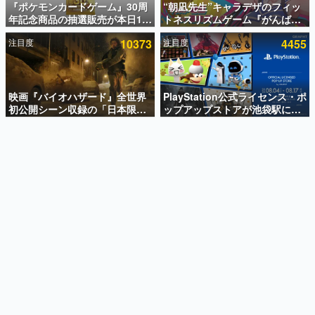
『ポケモンカードゲーム』30周
“朝凪先生”キャラデザのフィッ
年記念商品の抽選販売が本日12
トネスリズムゲーム『がんば
インタビュー
時より開始。拡張パック「30th
れ！チアリズム』Steamストア
注目度
10373
注目度
4455
CELEBRATION」のボックス
ページが公開。キャラクターの
連載・特集一覧
に、「プレミアムデッキセット
CVは陽向葵ゅかさん
エーフィ・ブラッキー」
殿堂入り記事
「FUTURISTIC BOX」の計3商
SNS拡散数が数千以上！ ページビュー数万以上！ などな
品
映画『バイオハザード』全世界
PlayStation公式ライセンス・ポ
ど。多くの人々に読まれた、電ファミ渾身の“殿堂入り”記
初公開シーン収録の「日本限
ップアップストアが池袋駅にて
事をまとめました。
定」予告映像が解禁。バイオの
期間限定で開催。夏のアパレル
日（8月10日）にあわせて、
や『ブラッドボーン』の新作ア
ゲームの企画書
「ラクーンシティ総合病院」へ
イテムが登場
名作ゲームクリエイターの方々に製作時のエピソードをお
聞きし、ヒットする企画（ゲーム）とは何か？を探ってい
行く配達人の姿が披露
きます。
赫本
この物語を解いてはいけない。『赫本』は、〈試験問題〉
の形をした短編ホラー小説集です。
新世代に訊く
これからのデジタルゲーム市場を担う若きクリエイター達
の姿を追い、彼らのルーツと情熱を探っていきます。
ゲーム世代の作家たち
ゲームに多大な影響を受けた作家さんに取材し、ゲームが