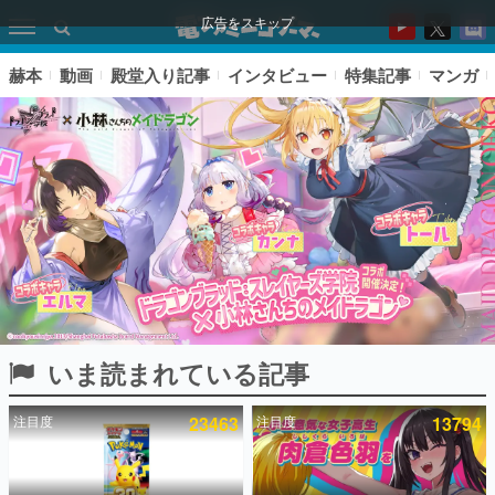
広告をスキップ
赫本
動画
殿堂入り記事
インタビュー
特集記事
マンガ
いま読まれている記事
ピックアップ
注目度
23463
注目度
13794
電ファミのいま読まれている記事ランキング
アプリセール情報