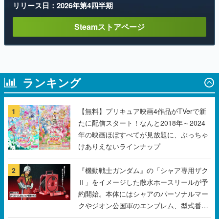
リリース日：2026年第4四半期
Steamストアページ
ランキング
1
【無料】プリキュア映画4作品がTVerで新
たに配信スタート！なんと2018年～2024
年の映画ほぼすべてが見放題に、ぶっちゃ
けありえないラインナップ
2
『機動戦士ガンダム』の「シャア専用ザク
Ⅱ」をイメージした散水ホースリールが予
約開始。本体にはシャアのパーソナルマー
クやジオン公国軍のエンブレム、型式番号
などを配置