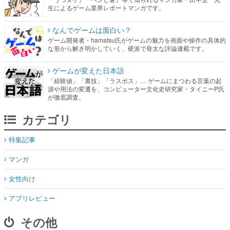
生によるゲーム業界レポートマンガです。
なんでゲームは面白い？
ゲーム開発者・hamatsu氏がゲームの魅力を画面や操作の具体的
な形から解き明かしていく、硬派で骨太な評論連載です。
ゲームが変えた日本語
「経験値」「裏技」「ラスボス」… ゲームにまつわる言葉の起
源や用法の変遷を、コンピューター文化史研究家・タイニーP氏
が徹底調査。
カテゴリ
特集記事
マンガ
女性向け
アプリレビュー
その他