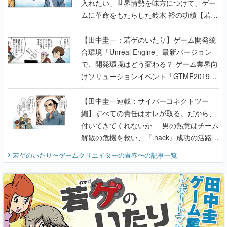
入れたい」世界情勢を味方につけて、ゲー
ムに革命をもたらした鈴木 裕の功績【若ゲ
のいたり】
【田中圭一：若ゲのいたり】ゲーム開発統
合環境「Unreal Engine」最新バージョン
で、開発環境はどう変わる？ ゲーム業界向
けソリューションイベント「GTMF2019」
に行って、より理解を深めよう【PR】
【田中圭一連載：サイバーコネクトツー
編】すべての責任はオレが取る。だから、
付いてきてくれないか──男の熱意はチーム
解散の危機を救い、『.hack』成功の活路を
開く。業界の快男児・松山 洋に流れる血は
若ゲのいたり〜ゲームクリエイターの青春〜
の記事一覧
『少年ジャンプ』色だった【若ゲのいた
り】