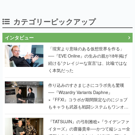
カテゴリーピックアップ
インタビュー
「現実より意味のある仮想世界を作る」
──『EVE Online』の生みの親が18年掲げ
続ける”クレイジーな宣言”は、比喩ではな
く本気だった
作り込みのすさまじさにコラボ先も驚嘆
──『Wizardry Variants Daphne』
×『FFXI』コラボが期間限定なのにジョブ
もキャラも武器も戦闘システムもワンオフ
で作り込まれた理由を両ディレクターに聞
く
『TATSUJIN』の弓削雅稔×『ライデンファ
イターズ』の齋藤貴幸──かつて縦シュー全