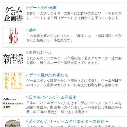
ゲームの企画書
名作ゲームクリエイターの方々に製作時のエピソードをお聞き
し、ヒットする企画（ゲーム）とは何か？を探っていきます。
赫本
この物語を解いてはいけない。『赫本』は、〈試験問題〉の形
をした短編ホラー小説集です。
新世代に訊く
これからのデジタルゲーム市場を担う若きクリエイター達の姿
を追い、彼らのルーツと情熱を探っていきます。
ゲーム世代の作家たち
ゲームに多大な影響を受けた作家さんに取材し、ゲームが日本
のコンテンツ産業やカルチャーに与えた影響を探る企画です。
日本モバイルゲーム産業史
日本のモバイルゲーム史における主要なトピック・タイトルを
網羅するほか、開発者へのインタビューや識者による解説を掲
載。約20年の歴史が一望できる決定版！
若ゲのいたり〜ゲームクリエイターの青春〜
『うつヌケ』『ペンと箸』等で知られるマンガ家・田中圭一先