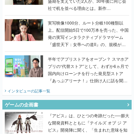
盛期を支えていた2人が、30年後に同じ会
社で机を並べる理由とは。新作
『TATSUJIN EXTREME』で初タッグを組
んだレジェンド2人に訊く開発秘話
実写映像1000分、ルート分岐100種類以
上。配信開始5日で100万本を売った、中国
発の実写インタラクティブドラマゲーム
『盛世天下：女帝への道II』の、規模が違
うこだわりをプロデューサーに聞いた
半年でアプリストアをオープン？ スマホア
プリの“代替ストア”として、わずか6ヵ月で
国内向けローンチを行った発見型ストア
『あっぷアリーナ！』仕掛け人に話を聞い
てみた
インタビュー
の記事一覧
ゲームの企画書
『アビス』は、ひとつの奇跡だった──膨大
な開発資料とともに『テイルズ オブ ジ ア
ビス』開発陣に聞く、「生まれた意味を知