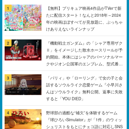
1
【無料】プリキュア映画4作品がTVerで新
たに配信スタート！なんと2018年～2024
年の映画ほぼすべてが見放題に、ぶっちゃ
けありえないラインナップ
2
『機動戦士ガンダム』の「シャア専用ザク
Ⅱ」をイメージした散水ホースリールが予
約開始。本体にはシャアのパーソナルマー
クやジオン公国軍のエンブレム、型式番号
などを配置
3
「パリィ」や「ローリング」で女の子と会
話するソウルライク恋愛ゲーム『小早川さ
んはソウルライク』無料公開。返事に失敗
すると「YOU DIED」
4
野球部の過酷な“補欠”を体験するゲーム
『球ひろいSimulator』が「1件」のウィッ
シュリストをもとにチェコ語に対応しSNS