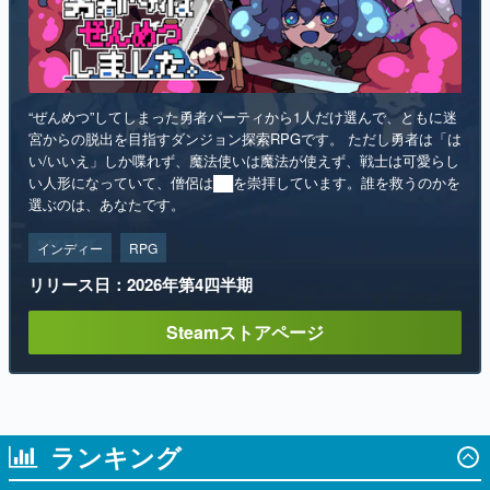
“ぜんめつ”してしまった勇者パーティから1人だけ選んで、ともに迷
宮からの脱出を目指すダンジョン探索RPGです。 ただし勇者は「は
い/いいえ」しか喋れず、魔法使いは魔法が使えず、戦士は可愛らし
い人形になっていて、僧侶は██を崇拝しています。誰を救うのかを
選ぶのは、あなたです。
インディー
RPG
リリース日：2026年第4四半期
Steamストアページ
ランキング