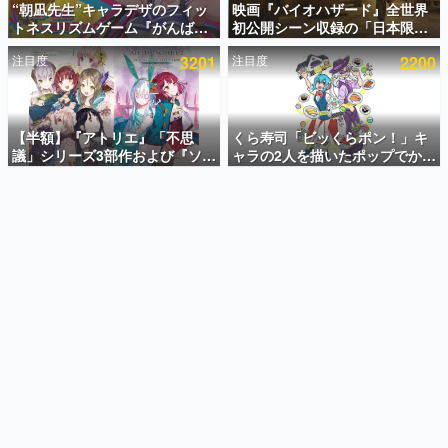
“朝凪先生”キャラデザのフィッ
映画『バイオハザード』全世界
トネスリズムゲーム『がんば
初公開シーン収録の「日本限
インタビュー
れ！チアリズム』Steamストア
定」予告映像が解禁。バイオの
注目度
3201
注目度
2200
ページが公開。キャラクターの
日（8月10日）にあわせて、
連載・特集一覧
CVは陽向葵ゅかさん
「ラクーンシティ総合病院」へ
行く配達人の姿が披露
殿堂入り記事
SNS拡散数が数千以上！ ページビュー数万以上！ などな
【半額】『アトリエ』「不思
くら寿司「ビッくらポン！」キ
ど。多くの人々に読まれた、電ファミ渾身の“殿堂入り”記
議」シリーズ3部作および『ソフ
ャラの2人を描いたポップでかわ
事をまとめました。
ィーのアトリエ2』公式画集の
いいコラボイラストが公開。コ
Kindle版が50%オフとなるセー
ラボイラストを使用した限定T
ゲームの企画書
ルが開催中。各作品の設定画や
シャツ&ステッカーがアソビシ
名作ゲームクリエイターの方々に製作時のエピソードをお
聞きし、ヒットする企画（ゲーム）とは何か？を探ってい
美麗なイラストの数々をふんだ
ステム主催「Akaku展」にて販
きます。
んに収録
売へ
赫本
この物語を解いてはいけない。『赫本』は、〈試験問題〉
の形をした短編ホラー小説集です。
新世代に訊く
これからのデジタルゲーム市場を担う若きクリエイター達
の姿を追い、彼らのルーツと情熱を探っていきます。
ゲーム世代の作家たち
ゲームに多大な影響を受けた作家さんに取材し、ゲームが