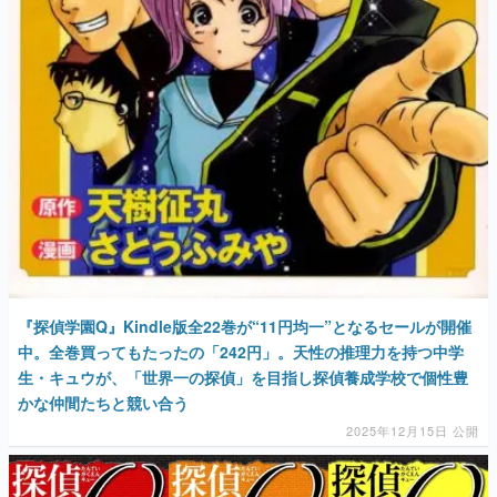
マンガ
女性向け
アプリレビュー
その他
電ファミニコゲーマーとは？
運営：株式会社マレ
『探偵学園Q』Kindle版全22巻が“11円均一”となるセールが開催
中。全巻買ってもたったの「242円」。天性の推理力を持つ中学
生・キュウが、「世界一の探偵」を目指し探偵養成学校で個性豊
かな仲間たちと競い合う
2025年12月15日 公開