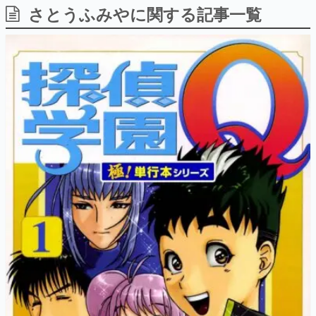
さとうふみやに関する記事一覧
日本のコンテンツ産業やカルチャーに与えた影響を探る企
画です。
日本モバイルゲーム産業史
日本のモバイルゲーム史における主要なトピック・タイト
ルを網羅するほか、開発者へのインタビューや識者による
解説を掲載。約20年の歴史が一望できる決定版！
若ゲのいたり〜ゲームクリエイターの青春〜
『うつヌケ』『ペンと箸』等で知られるマンガ家・田中圭
一先生によるゲーム業界レポートマンガです。
なんでゲームは面白い？
ゲーム開発者・hamatsu氏がゲームの魅力を画面や操作の
具体的な形から解き明かしていく、硬派で骨太な評論連載
です。
ゲームが変えた日本語
「経験値」「裏技」「ラスボス」… ゲームにまつわる言葉
の起源や用法の変遷を、コンピューター文化史研究家・タ
イニーP氏が徹底調査。
カテゴリ
特集記事