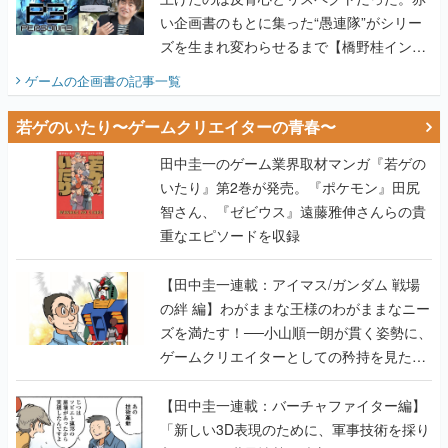
い企画書のもとに集った“愚連隊”がシリー
ズを生まれ変わらせるまで【橋野桂インタ
ビュー】
ゲームの企画書
の記事一覧
若ゲのいたり〜ゲームクリエイターの青春〜
田中圭一のゲーム業界取材マンガ『若ゲの
いたり』第2巻が発売。『ポケモン』田尻
智さん、『ゼビウス』遠藤雅伸さんらの貴
重なエピソードを収録
【田中圭一連載：アイマス/ガンダム 戦場
の絆 編】わがままな王様のわがままなニー
ズを満たす！──小山順一朗が貫く姿勢に、
ゲームクリエイターとしての矜持を見た
【若ゲのいたり最終回】
【田中圭一連載：バーチャファイター編】
「新しい3D表現のために、軍事技術を採り