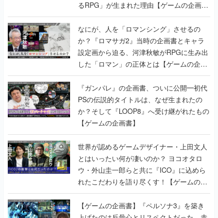
るRPG」が生まれた理由【ゲームの企画
書】
なにが、人を「ロマンシング」させるの
か？『ロマサガ2』当時の企画書とキャラ
設定画から迫る、河津秋敏がRPGに生み出
した「ロマン」の正体とは【ゲームの企画
書】
『ガンパレ』の企画書、ついに公開━初代
PSの伝説的タイトルは、なぜ生まれたの
か？そして『LOOP8』へ受け継がれたもの
【ゲームの企画書】
世界が認めるゲームデザイナー・上田文人
とはいったい何が凄いのか？ ヨコオタロ
ウ・外山圭一郎らと共に『ICO』に込めら
れたこだわりを語り尽くす！【ゲームの企
画書】
【ゲームの企画書】『ペルソナ3』を築き
上げたのは反骨心とリスペクトだった。赤