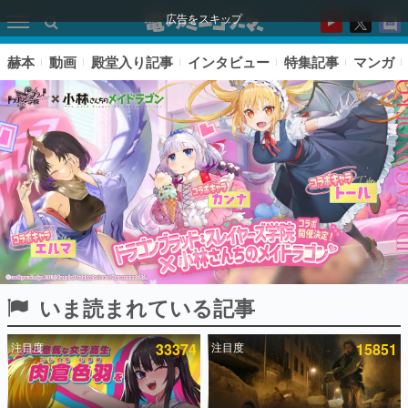
広告をスキップ
赫本
動画
殿堂入り記事
インタビュー
特集記事
マンガ
いま読まれている記事
ピックアップ
注目度
33374
注目度
15851
電ファミのいま読まれている記事ランキング
アプリセール情報