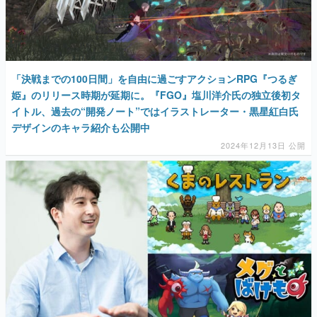
「決戦までの100日間」を自由に過ごすアクションRPG『つるぎ
姫』のリリース時期が延期に。『FGO』塩川洋介氏の独立後初タ
イトル、過去の“開発ノート”ではイラストレーター・黒星紅白氏
デザインのキャラ紹介も公開中
2024年12月13日 公開
「インディーやるなら一番大事なのは貯金額」「お金を貯めるこ