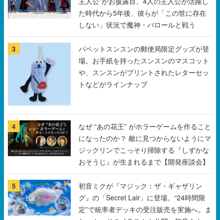
3
パペットスンスンの郵便局限定グッズが登
場。お手紙を持ったスンスンのマスコット
や、スンスンがプリントされたレターセッ
トなどがラインナップ
4
なぜ “あの花王” がホラーゲームを作ること
になったのか？ 敵に見つからないようにマ
ジックリンでこっそり掃除する『しずかな
おそうじ』が生まれるまで【開発座談会】
5
初音ミクが『マジック：ザ・ギャザリン
グ』の「Secret Lair」に登場。“24時間限
定”で統率者デッキの受注販売を実施へ。ま
た、カードのイラストも公開。初音ミクの
オリジナルデザイナーKEI氏をはじめ、さ
すべて見る
いとうなおき氏、八三氏も参加