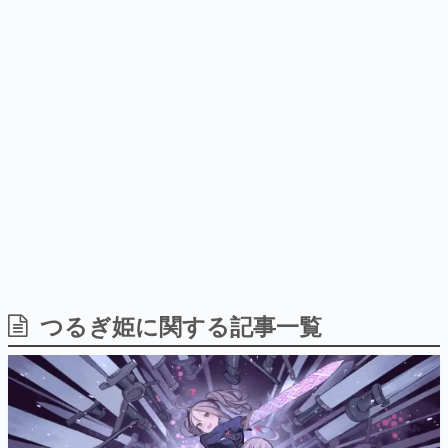
日本のコンテンツ産業やカルチャーに与えた影響を探る企
画です。
日本モバイルゲーム産業史
日本のモバイルゲーム史における主要なトピック・タイト
ルを網羅するほか、開発者へのインタビューや識者による
解説を掲載。約20年の歴史が一望できる決定版！
若ゲのいたり〜ゲームクリエイターの青春〜
『うつヌケ』『ペンと箸』等で知られるマンガ家・田中圭
一先生によるゲーム業界レポートマンガです。
なんでゲームは面白い？
ゲーム開発者・hamatsu氏がゲームの魅力を画面や操作の
つるぎ姫に関する記事一覧
具体的な形から解き明かしていく、硬派で骨太な評論連載
です。
ゲームが変えた日本語
「経験値」「裏技」「ラスボス」… ゲームにまつわる言葉
の起源や用法の変遷を、コンピューター文化史研究家・タ
イニーP氏が徹底調査。
カテゴリ
特集記事