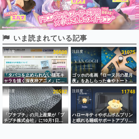
インタビュー
連載・特集一覧
殿堂入り記事
いま読まれている記事
SNS拡散数が数千以上！ ページビュー数万以上！ などな
ど。多くの人々に読まれた、電ファミ渾身の“殿堂入り”記
事をまとめました。
注目度
36608
注目度
31075
ゲームの企画書
名作ゲームクリエイターの方々に製作時のエピソードをお
聞きし、ヒットする企画（ゲーム）とは何か？を探ってい
「タバコを止められない猫耳キ
ゴッホの名画『ローヌ川の星月
きます。
ャラを描く深夜枠アニメ」に視
夜』をあしらった傘やトートバ
赫本
聴者の一部から批判意見。違法
ッグなどが登場。8月7日21時よ
この物語を解いてはいけない。『赫本』は、〈試験問題〉
注目度
20592
注目度
11748
薬物の使用と思わしき描写も含
り2日間限定で予約販売
の形をした短編ホラー小説集です。
めて、BPOが議論を交わす
新世代に訊く
「プチプチ」の川上産業が「プ
ハローキティやポムポムプリン
これからのデジタルゲーム市場を担う若きクリエイター達
の姿を追い、彼らのルーツと情熱を探っていきます。
チプチ株式会社」に10月1日よ
と眠れる睡眠サポートアプリ
り社名変更へ。創業58年で初め
『ゆめたび』が配信中。キャラ
ての変更で、“プチッ”と鳴るお
ごとのASMRや目覚ましアラー
ゲーム世代の作家たち
なじみの緩衝材が会社の名前に
ムも搭載
ゲームに多大な影響を受けた作家さんに取材し、ゲームが