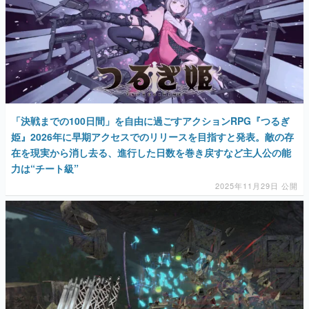
マンガ
女性向け
「決戦までの100日間」を自由に過ごすアクションRPG『つるぎ
アプリレビュー
姫』2026年に早期アクセスでのリリースを目指すと発表。敵の存
在を現実から消し去る、進行した日数を巻き戻すなど主人公の能
その他
力は“チート級”
2025年11月29日 公開
電ファミニコゲーマーとは？
運営：株式会社マレ