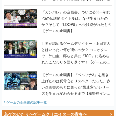
か？そして『LOOP8』へ受け継がれたもの
【ゲームの企画書】
世界が認めるゲームデザイナー・上田文人
とはいったい何が凄いのか？ ヨコオタロ
ウ・外山圭一郎らと共に『ICO』に込めら
れたこだわりを語り尽くす！【ゲームの企
画書】
【ゲームの企画書】『ペルソナ3』を築き
上げたのは反骨心とリスペクトだった。赤
い企画書のもとに集った“愚連隊”がシリー
ズを生まれ変わらせるまで【橋野桂インタ
ビュー】
ゲームの企画書
の記事一覧
若ゲのいたり〜ゲームクリエイターの青春〜
田中圭一のゲーム業界取材マンガ『若ゲの
いたり』第2巻が発売。『ポケモン』田尻