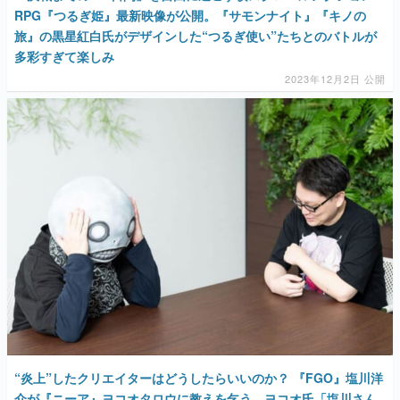
2023年12月2日 公開
“炎上”したクリエイターはどうしたらいいのか？ 『FGO』塩川洋
介が『ニーア』ヨコオタロウに教えを乞う。ヨコオ氏「塩川さん
はもうダメかもしれない」
2023年10月4日 公開