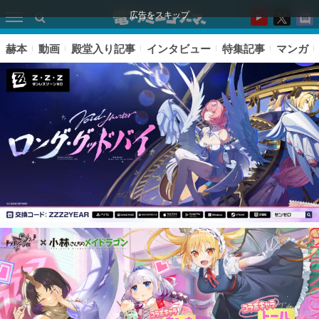
広告をスキップ
赫本
動画
殿堂入り記事
インタビュー
特集記事
マンガ
ピックアップ
電ファミのいま読まれている記事ランキング
アプリセール情報