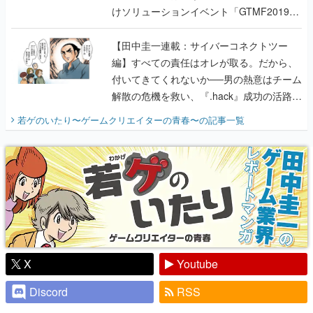
編】すべての責任はオレが取る。だから、
付いてきてくれないか──男の熱意はチーム
解散の危機を救い、『.hack』成功の活路を
開く。業界の快男児・松山 洋に流れる血は
若ゲのいたり〜ゲームクリエイターの青春〜
の記事一覧
『少年ジャンプ』色だった【若ゲのいた
り】
X
Youtube
Discord
RSS
ピックアップ