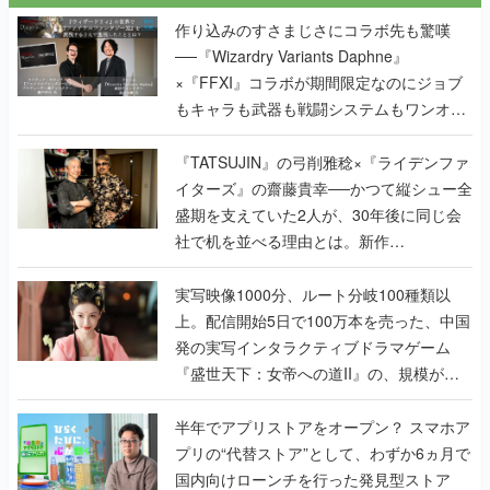
×『FFXI』コラボが期間限定なのにジョブ
もキャラも武器も戦闘システムもワンオフ
で作り込まれた理由を両ディレクターに聞
く
『TATSUJIN』の弓削雅稔×『ライデンファ
イターズ』の齋藤貴幸──かつて縦シュー全
盛期を支えていた2人が、30年後に同じ会
社で机を並べる理由とは。新作
『TATSUJIN EXTREME』で初タッグを組
んだレジェンド2人に訊く開発秘話
実写映像1000分、ルート分岐100種類以
上。配信開始5日で100万本を売った、中国
発の実写インタラクティブドラマゲーム
『盛世天下：女帝への道II』の、規模が違
うこだわりをプロデューサーに聞いた
半年でアプリストアをオープン？ スマホア
プリの“代替ストア”として、わずか6ヵ月で
国内向けローンチを行った発見型ストア
『あっぷアリーナ！』仕掛け人に話を聞い
てみた
なぜ “あの花王” がホラーゲームを作ること