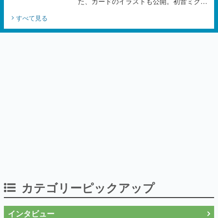
カテゴリーピックアップ
インタビュー
作り込みのすさまじさにコラボ先も驚嘆
──『Wizardry Variants Daphne』