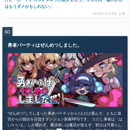
AD
勇者パーティはぜんめつしました。
“ぜんめつ”してしまった勇者パーティから1人だけ選んで、ともに迷
宮からの脱出を目指すダンジョン探索RPGです。 ただし勇者は「は
い/いいえ」しか喋れず、魔法使いは魔法が使えず、戦士は可愛らし
い人形になっていて、僧侶は██を崇拝しています。誰を救うのかを
選ぶのは、あなたです。
インディー
RPG