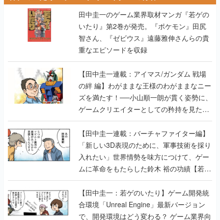
智さん、『ゼビウス』遠藤雅伸さんらの貴
重なエピソードを収録
【田中圭一連載：アイマス/ガンダム 戦場
の絆 編】わがままな王様のわがままなニー
ズを満たす！──小山順一朗が貫く姿勢に、
ゲームクリエイターとしての矜持を見た
【若ゲのいたり最終回】
【田中圭一連載：バーチャファイター編】
「新しい3D表現のために、軍事技術を採り
入れたい」世界情勢を味方につけて、ゲー
ムに革命をもたらした鈴木 裕の功績【若ゲ
のいたり】
【田中圭一：若ゲのいたり】ゲーム開発統
合環境「Unreal Engine」最新バージョン
で、開発環境はどう変わる？ ゲーム業界向
けソリューションイベント「GTMF2019」
に行って、より理解を深めよう【PR】
【田中圭一連載：サイバーコネクトツー