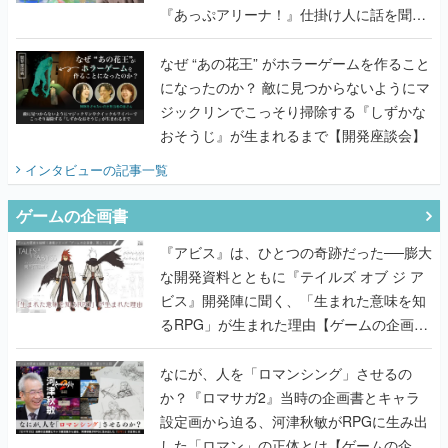
になったのか？ 敵に見つからないようにマ
ジックリンでこっそり掃除する『しずかな
おそうじ』が生まれるまで【開発座談会】
インタビュー
の記事一覧
ゲームの企画書
『アビス』は、ひとつの奇跡だった──膨大
な開発資料とともに『テイルズ オブ ジ ア
ビス』開発陣に聞く、「生まれた意味を知
るRPG」が生まれた理由【ゲームの企画
書】
なにが、人を「ロマンシング」させるの
か？『ロマサガ2』当時の企画書とキャラ
設定画から迫る、河津秋敏がRPGに生み出
した「ロマン」の正体とは【ゲームの企画
書】
『ガンパレ』の企画書、ついに公開━初代
PSの伝説的タイトルは、なぜ生まれたの