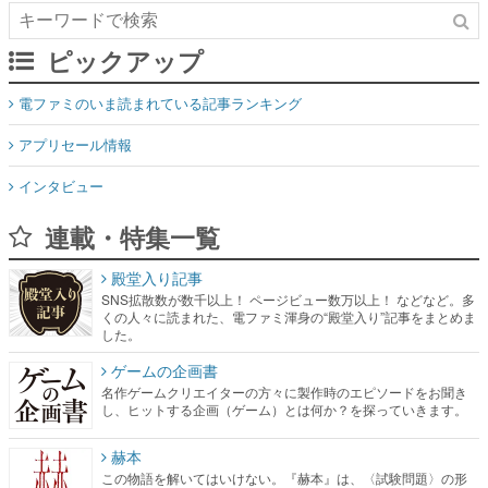
電ファミのいま読まれている記事ランキング
アプリセール情報
インタビュー
連載・特集一覧
殿堂入り記事
SNS拡散数が数千以上！ ページビュー数万以上！ などなど。多
くの人々に読まれた、電ファミ渾身の“殿堂入り”記事をまとめま
した。
ゲームの企画書
名作ゲームクリエイターの方々に製作時のエピソードをお聞き
し、ヒットする企画（ゲーム）とは何か？を探っていきます。
赫本
この物語を解いてはいけない。『赫本』は、〈試験問題〉の形
をした短編ホラー小説集です。
新世代に訊く
これからのデジタルゲーム市場を担う若きクリエイター達の姿