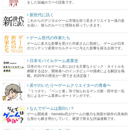
を追い、彼らのルーツと情熱を探っていきます。
ゲーム世代の作家たち
ゲームに多大な影響を受けた作家さんに取材し、ゲームが日本
のコンテンツ産業やカルチャーに与えた影響を探る企画です。
日本モバイルゲーム産業史
日本のモバイルゲーム史における主要なトピック・タイトルを
網羅するほか、開発者へのインタビューや識者による解説を掲
載。約20年の歴史が一望できる決定版！
若ゲのいたり〜ゲームクリエイターの青春〜
『うつヌケ』『ペンと箸』等で知られるマンガ家・田中圭一先
生によるゲーム業界レポートマンガです。
なんでゲームは面白い？
ゲーム開発者・hamatsu氏がゲームの魅力を画面や操作の具体的
な形から解き明かしていく、硬派で骨太な評論連載です。
ゲームが変えた日本語
「経験値」「裏技」「ラスボス」… ゲームにまつわる言葉の起
源や用法の変遷を、コンピューター文化史研究家・タイニーP氏
が徹底調査。