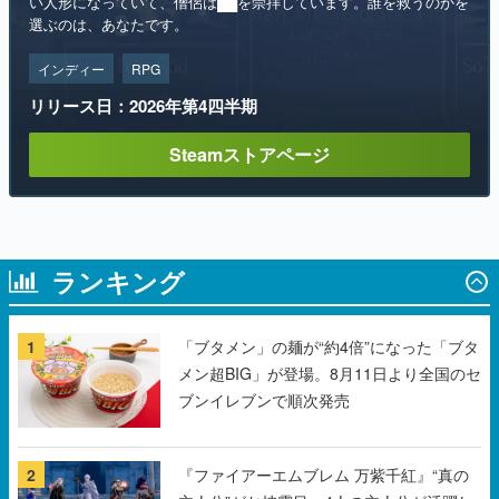
リリース日：2026年第4四半期
Steamストアページ
ランキング
1
「ブタメン」の麺が“約4倍”になった「ブタ
メン超BIG」が登場。8月11日より全国のセ
ブンイレブンで順次発売
2
『ファイアーエムブレム 万紫千紅』“真の
主人公”がお披露目。4人の主人公が活躍し
た時代から5年後、彼らが「この世に存在
しない」状況で魔神・バロールと戦う