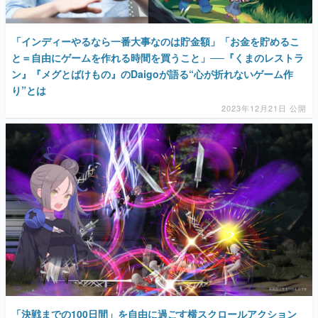
と＝自由にゲームを作れる時間を買うこと」──『くまのレストラ
ン』『メグとばけもの』のDaigoが語る“心が折れないゲーム作
り”とは
2023年12月21日 公開
「決戦までの100日間」を自由に過ごす横スクロールアクション
RPG『つるぎ姫』最新映像が公開。『サモンナイト』『キノの
旅』の黒星紅白氏がデザインした“つるぎ使い”たちとのバトルが
多彩すぎて楽しみ