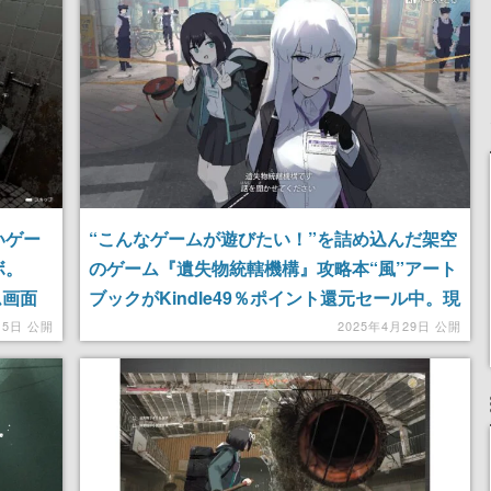
りとなる日本公演を記念
して
いゲー
“こんなゲームが遊びたい！”を詰め込んだ架空
ボ。
のゲーム『遺失物統轄機構』攻略本“風”アート
ム画面
ブックがKindle49％ポイント還元セール中。現
代の都市を舞台に、「遺失物」とよばれる怪異
月5日 公開
2025年4月29日 公開
と戦うRPG（という妄想）