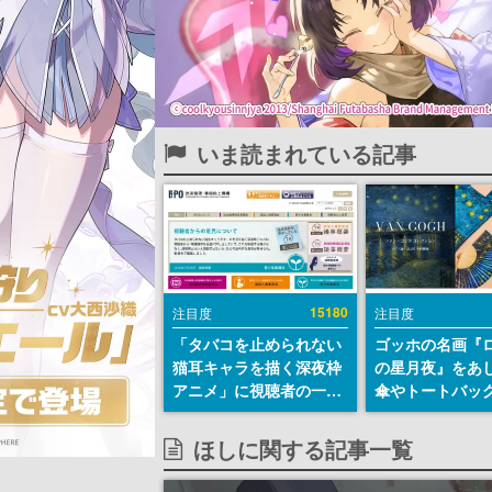
いま読まれている記事
15180
注目度
注目度
「タバコを止められない
ゴッホの名画『
猫耳キャラを描く深夜枠
の星月夜』をあ
アニメ」に視聴者の一部
傘やトートバッ
から批判意見。違法薬物
登場。8月7日21
の使用と思しき描写も含
日間限定で予約
ほしに関する記事一覧
めて、BPOが議論を交わ
す