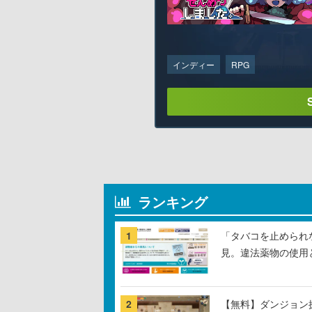
インディー
RPG
ランキング
1
「タバコを止められ
見。違法薬物の使用
2
【無料】ダンジョン探