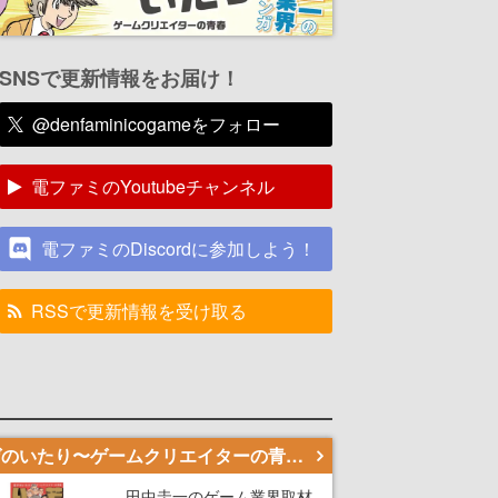
SNSで更新情報をお届け！
@denfaminicogameをフォロー
電ファミのYoutubeチャンネル
電ファミのDiscordに参加しよう！
RSSで更新情報を受け取る
若ゲのいたり〜ゲームクリエイターの青春〜
田中圭一のゲーム業界取材