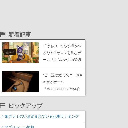
新着記事
「けもの」たちが通う小
さなヘアサロンを営むゲ
ーム『けものたちの髪切
り屋』体験版が配信開
始。悩みを持ったお客様
“ビー玉”になってコースを
と会話を交わし“本当に望
転がるゲーム
んでる髪型”を見つけ出す
『Marblearium』の体験
版がSteamで本日8月7日
より配信。Lo-Fiビートに
ピックアップ
乗って奇妙な空間を探検
電ファミのいま読まれている記事ランキング
アプリセール情報