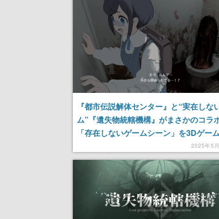
『都市伝説解体センター』と“実在しな
ム”『遺失物統轄機構』がまさかのコラ
「存在しないゲームシーン」を3Dゲー
風に描いた作品が公開
2025年5