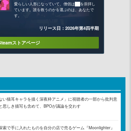
愛らしい人形になっていて、僧侶は██を崇拝し
ています。誰を救うのかを選ぶのは、あなたで
す。
リリース日：2026年第4四半期
Steamストアページ
ない猫耳キャラを描く深夜枠アニメ」に視聴者の一部から批判意
と思しき描写も含めて、BPOが議論を交わす
索で手に入れたものを自分の店で売るゲーム『Moonlighter』