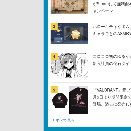
がSteamにて無料配
ャンペーン
3
ハローキティやポム
キャラごとのASM
4
コロコロ初のゆるか
新入社員の侘石ダイ
5
『VALORANT』
月5日より期間限定
登場、過去に発売し
すべて見る