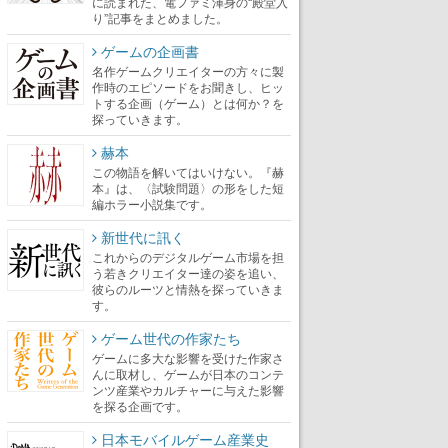
に読まれた、電ファミ渾身の“殿堂入
り”記事をまとめました。
ゲームの企画書
名作ゲームクリエイターの方々に製
作時のエピソードをお聞きし、ヒッ
トする企画（ゲーム）とは何か？を
探っていきます。
赫本
この物語を解いてはいけない。『赫
本』は、〈試験問題〉の形をした短
編ホラー小説集です。
新世代に訊く
これからのデジタルゲーム市場を担
う若きクリエイター達の姿を追い、
彼らのルーツと情熱を探っていきま
す。
ゲーム世代の作家たち
ゲームに多大な影響を受けた作家さ
んに取材し、ゲームが日本のコンテ
ンツ産業やカルチャーに与えた影響
を探る企画です。
日本モバイルゲーム産業史