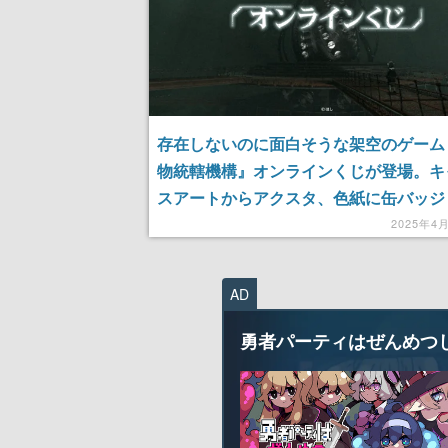
存在しないのに面白そうな架空のゲーム
物統轄機構』オンラインくじが登場。キ
スアートからアクスタ、色紙に缶バッジ
華ビジュアルを活用した商品が多数。あ
2025年4
ないのはゲーム本体だけ
AD
勇者パーティはぜんめつ