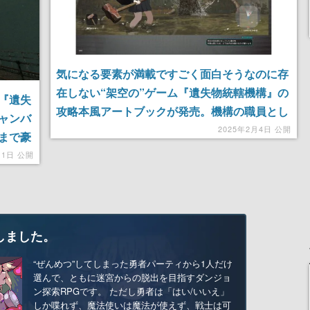
気になる要素が満載ですごく面白そうなのに存
在しない“架空の”ゲーム『遺失物統轄機構』の
『遺失
攻略本風アートブックが発売。機構の職員とし
ャンバ
てとある高校に潜入し、“遺失物”と呼ばれる怪
2025年2月4日 公開
まで豪
異の回収・収容を目指す。遊びたすぎるのに遊
と足り
月1日 公開
べない
しました。
“ぜんめつ”してしまった勇者パーティから1人だけ
選んで、ともに迷宮からの脱出を目指すダンジョ
ン探索RPGです。 ただし勇者は「はい/いいえ」
しか喋れず、魔法使いは魔法が使えず、戦士は可