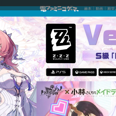
赫本
動画
殿堂