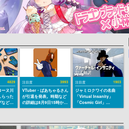
4829
3993
1903
注目度
注目度
ローヌ川
VTuber・ばあちゃるさん
ジャミロクワイの名曲
しらった
が引退を発表。時期など
「Virtual Insanity」
グなどが
の詳細は8月9日15時から
「Cosmic Girl」
時より2
の配信で説明
「Canned Heat」公式日
販売
本語字幕付きMVがいき
なり公開！「SUMMER
SONIC 2026」での9年ぶ