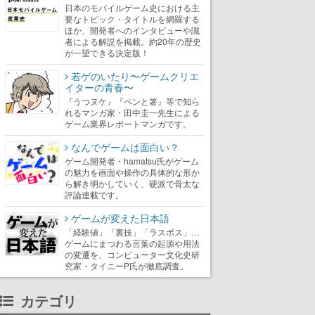
日本のモバイルゲーム史における主
要なトピック・タイトルを網羅する
ほか、開発者へのインタビューや識
者による解説を掲載。約20年の歴史
が一望できる決定版！
若ゲのいたり〜ゲームクリエ
イターの青春〜
『うつヌケ』『ペンと箸』等で知ら
れるマンガ家・田中圭一先生による
ゲーム業界レポートマンガです。
なんでゲームは面白い？
ゲーム開発者・hamatsu氏がゲーム
の魅力を画面や操作の具体的な形か
ら解き明かしていく、硬派で骨太な
評論連載です。
ゲームが変えた日本語
「経験値」「裏技」「ラスボス」…
ゲームにまつわる言葉の起源や用法
の変遷を、コンピューター文化史研
究家・タイニーP氏が徹底調査。
カテゴリ