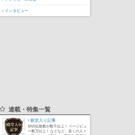
インタビュー
連載・特集一覧
殿堂入り記事
SNS拡散数が数千以上！ ページビュ
ー数万以上！ などなど。多くの人々