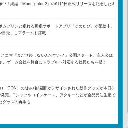
布中！続編『Moonlighter 2』の9月2日正式リリースを記念したキ
ポムプリンと眠れる睡眠サポートアプリ『ゆめたび』が配信中。
Rや目覚ましアラームも搭載
わ4コマ『まだサ終しないんですか？』公開スタート。主人公は
ヤ、ゲーム会社を舞台にトラブルへ対応する社員たちを描く
元プロ「GON」の“あの名場面”がデザインされた新作グッズが本日8
で発売。Tシャツやコインケース、アクキーなどが全品受注生産で
たグッズの再販も