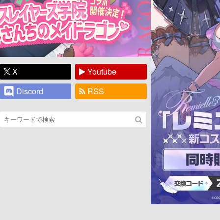
X
Youtube
Discord
RSS