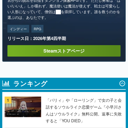
インディー
RPG
リリース日：2026年第4四半期
Steamストアページ
ランキング
1
「パリィ」や「ローリング」で女の子と会
話するソウルライク恋愛ゲーム『小早川さ
んはソウルライク』無料公開。返事に失敗
すると「YOU DIED」
2
『機動戦士ガンダム』の「シャア専用ザク
Ⅱ」をイメージした散水ホースリールが予
約開始。本体にはシャアのパーソナルマー