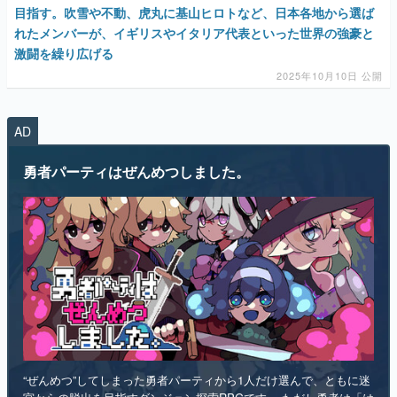
2025年10月10日 公開
マンガ
女性向け
AD
アプリレビュー
勇者パーティはぜんめつしました。
その他
電ファミニコゲーマーとは？
運営：株式会社マレ
“ぜんめつ”してしまった勇者パーティから1人だけ選んで、ともに迷
宮からの脱出を目指すダンジョン探索RPGです。 ただし勇者は「は
い/いいえ」しか喋れず、魔法使いは魔法が使えず、戦士は可愛らし
い人形になっていて、僧侶は██を崇拝しています。誰を救うのかを
選ぶのは、あなたです。