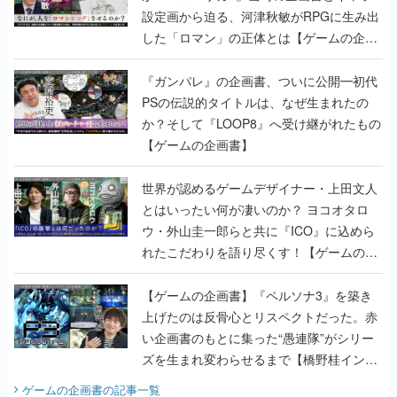
『ガンパレ』の企画書、ついに公開━初代
PSの伝説的タイトルは、なぜ生まれたの
か？そして『LOOP8』へ受け継がれたもの
【ゲームの企画書】
世界が認めるゲームデザイナー・上田文人
とはいったい何が凄いのか？ ヨコオタロ
ウ・外山圭一郎らと共に『ICO』に込めら
れたこだわりを語り尽くす！【ゲームの企
画書】
【ゲームの企画書】『ペルソナ3』を築き
上げたのは反骨心とリスペクトだった。赤
い企画書のもとに集った“愚連隊”がシリー
ズを生まれ変わらせるまで【橋野桂インタ
ビュー】
ゲームの企画書
の記事一覧
若ゲのいたり〜ゲームクリエイターの青春〜