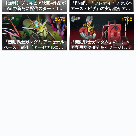
【無料】プリキュア映画4作品が
『FNaF』「フレディ・ファズベ
TVerで新たに配信スタート！な
アーズ・ピザ」の実店舗がアメ
インタビュー
んと2018年～2024年の映画ほぼ
リカの商業施設「American
注目度
2673
注目度
1782
すべてが見放題に、ぶっちゃけ
Dream」に2027年オープン！
連載・特集一覧
ありえないラインナップ
ScottGamesとの共同開発、食
事だけでなくステージショーや
殿堂入り記事
没入型のホラー体験も楽しめる
SNS拡散数が数千以上！ ページビュー数万以上！ などな
『機動戦士ガンダム アーセナル
『機動戦士ガンダム』の「シャ
ど。多くの人々に読まれた、電ファミ渾身の“殿堂入り”記
ベース』新作『アーセナルコマ
ア専用ザクⅡ」をイメージした
事をまとめました。
ンダー』発表！8月28日からオ
散水ホースリールが予約開始。
ープンベータテスト開催、2027
本体にはシャアのパーソナルマ
ゲームの企画書
年2月下旬に稼働予定
ークやジオン公国軍のエンブレ
名作ゲームクリエイターの方々に製作時のエピソードをお
聞きし、ヒットする企画（ゲーム）とは何か？を探ってい
ム、型式番号などを配置
きます。
赫本
この物語を解いてはいけない。『赫本』は、〈試験問題〉
の形をした短編ホラー小説集です。
新世代に訊く
これからのデジタルゲーム市場を担う若きクリエイター達
の姿を追い、彼らのルーツと情熱を探っていきます。
ゲーム世代の作家たち
ゲームに多大な影響を受けた作家さんに取材し、ゲームが