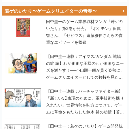
田中圭一のゲーム業界取材マンガ『若ゲの
いたり』第2巻が発売。『ポケモン』田尻
智さん、『ゼビウス』遠藤雅伸さんらの貴
重なエピソードを収録
【田中圭一連載：アイマス/ガンダム 戦場
の絆 編】わがままな王様のわがままなニー
ズを満たす！──小山順一朗が貫く姿勢に、
ゲームクリエイターとしての矜持を見た
【若ゲのいたり最終回】
【田中圭一連載：バーチャファイター編】
「新しい3D表現のために、軍事技術を採り
入れたい」世界情勢を味方につけて、ゲー
ムに革命をもたらした鈴木 裕の功績【若ゲ
のいたり】
【田中圭一：若ゲのいたり】ゲーム開発統
合環境「Unreal Engine」最新バージョン
で、開発環境はどう変わる？ ゲーム業界向
けソリューションイベント「GTMF2019」