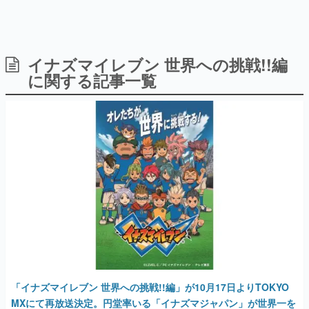
イナズマイレブン 世界への挑戦!!編
日本のコンテンツ産業やカルチャーに与えた影響を探る企
画です。
に関する記事一覧
日本モバイルゲーム産業史
日本のモバイルゲーム史における主要なトピック・タイト
ルを網羅するほか、開発者へのインタビューや識者による
解説を掲載。約20年の歴史が一望できる決定版！
若ゲのいたり〜ゲームクリエイターの青春〜
『うつヌケ』『ペンと箸』等で知られるマンガ家・田中圭
一先生によるゲーム業界レポートマンガです。
なんでゲームは面白い？
ゲーム開発者・hamatsu氏がゲームの魅力を画面や操作の
具体的な形から解き明かしていく、硬派で骨太な評論連載
です。
ゲームが変えた日本語
「経験値」「裏技」「ラスボス」… ゲームにまつわる言葉
の起源や用法の変遷を、コンピューター文化史研究家・タ
「イナズマイレブン 世界への挑戦!!編」が10月17日よりTOKYO
イニーP氏が徹底調査。
MXにて再放送決定。円堂率いる「イナズマジャパン」が世界一を
目指す。吹雪や不動、虎丸に基山ヒロトなど、日本各地から選ば
カテゴリ
れたメンバーが、イギリスやイタリア代表といった世界の強豪と
激闘を繰り広げる
特集記事