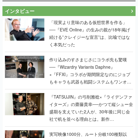
──『EVE Online』の生みの親が18年掲げ
続ける”クレイジーな宣言”は、比喩ではな
く本気だった
作り込みのすさまじさにコラボ先も驚嘆
──『Wizardry Variants Daphne』
×『FFXI』コラボが期間限定なのにジョブ
もキャラも武器も戦闘システムもワンオフ
で作り込まれた理由を両ディレクターに聞
く
『TATSUJIN』の弓削雅稔×『ライデンファ
イターズ』の齋藤貴幸──かつて縦シュー全
盛期を支えていた2人が、30年後に同じ会
社で机を並べる理由とは。新作
『TATSUJIN EXTREME』で初タッグを組
んだレジェンド2人に訊く開発秘話
実写映像1000分、ルート分岐100種類以
上。配信開始5日で100万本を売った、中国
発の実写インタラクティブドラマゲーム
『盛世天下：女帝への道II』の、規模が違