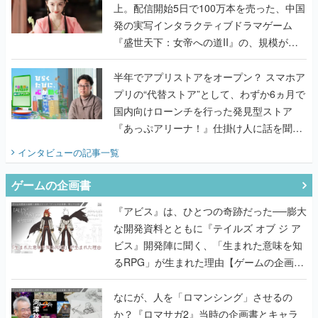
うこだわりをプロデューサーに聞いた
半年でアプリストアをオープン？ スマホア
プリの“代替ストア”として、わずか6ヵ月で
国内向けローンチを行った発見型ストア
『あっぷアリーナ！』仕掛け人に話を聞い
てみた
インタビュー
の記事一覧
ゲームの企画書
『アビス』は、ひとつの奇跡だった──膨大
な開発資料とともに『テイルズ オブ ジ ア
ビス』開発陣に聞く、「生まれた意味を知
るRPG」が生まれた理由【ゲームの企画
書】
なにが、人を「ロマンシング」させるの
か？『ロマサガ2』当時の企画書とキャラ
設定画から迫る、河津秋敏がRPGに生み出
した「ロマン」の正体とは【ゲームの企画
書】