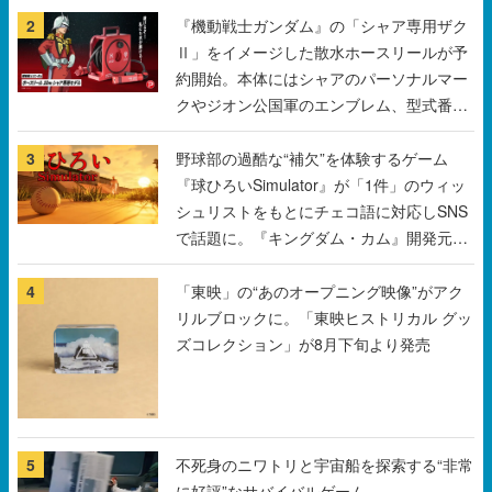
クやジオン公国軍のエンブレム、型式番号
などを配置
3
野球部の過酷な“補欠”を体験するゲーム
『球ひろいSimulator』が「1件」のウィッ
シュリストをもとにチェコ語に対応しSNS
で話題に。『キングダム・カム』開発元や
チェコのプロ野球選手から称賛の声
4
「東映」の“あのオープニング映像”がアク
リルブロックに。「東映ヒストリカル グッ
ズコレクション」が8月下旬より発売
5
不死身のニワトリと宇宙船を探索する“非常
に好評”なサバイバルゲーム
『Breathedge』が無料で配布中。入手でき
る期間は8月10日まで