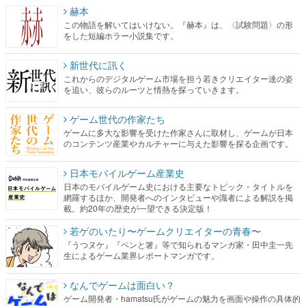
新世代に訊く
これからのデジタルゲーム市場を担う若きクリエイター達の姿
を追い、彼らのルーツと情熱を探っていきます。
ゲーム世代の作家たち
ゲームに多大な影響を受けた作家さんに取材し、ゲームが日本
のコンテンツ産業やカルチャーに与えた影響を探る企画です。
日本モバイルゲーム産業史
日本のモバイルゲーム史における主要なトピック・タイトルを
網羅するほか、開発者へのインタビューや識者による解説を掲
載。約20年の歴史が一望できる決定版！
若ゲのいたり〜ゲームクリエイターの青春〜
『うつヌケ』『ペンと箸』等で知られるマンガ家・田中圭一先
生によるゲーム業界レポートマンガです。
なんでゲームは面白い？
ゲーム開発者・hamatsu氏がゲームの魅力を画面や操作の具体的
な形から解き明かしていく、硬派で骨太な評論連載です。
ゲームが変えた日本語
「経験値」「裏技」「ラスボス」… ゲームにまつわる言葉の起