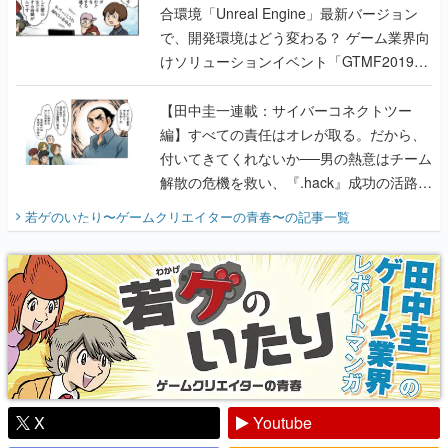
に行って、より理解を深めよう【PR】
【田中圭一連載：サイバーコネクトツー
編】すべての責任はオレが取る。だから、
付いてきてくれないか──男の熱意はチーム
解散の危機を救い、『.hack』成功の活路を
開く。業界の快男児・松山 洋に流れる血は
若ゲのいたり〜ゲームクリエイターの青春〜
の記事一覧
『少年ジャンプ』色だった【若ゲのいた
り】
X
Youtube
Discord
RSS