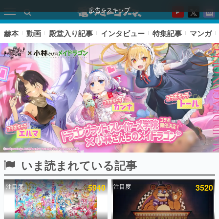
広告をスキップ
赫本
動画
殿堂入り記事
インタビュー
特集記事
マンガ
いま読まれている記事
ピックアップ
注目度
5940
注目度
3520
電ファミのいま読まれている記事ランキング
アプリセール情報