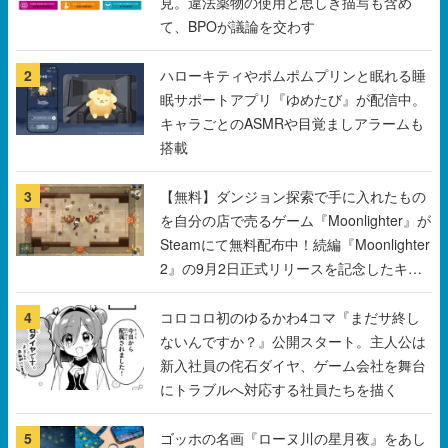
見。違法薬物の使用と思しき描写も含め
て、BPOが議論を交わす
2
ハローキティやポムポムプリンと眠れる睡
眠サポートアプリ『ゆめたび』が配信中。
キャラごとのASMRや目覚ましアラームも
搭載
3
【無料】ダンジョン探索で手に入れたもの
を自分の店で売るゲーム『Moonlighter』が
Steamにて無料配布中！続編『Moonlighter
2』の9月2日正式リリースを記念したキャ
ンペーン
4
コロコロ初のゆるかわ4コマ『まだサ終し
ないんですか？』公開スタート。主人公は
新入社員の侘石ダイヤ、ゲーム会社を舞台
にトラブルへ対応する社員たちを描く
5
ゴッホの名画『ローヌ川の星月夜』をあし