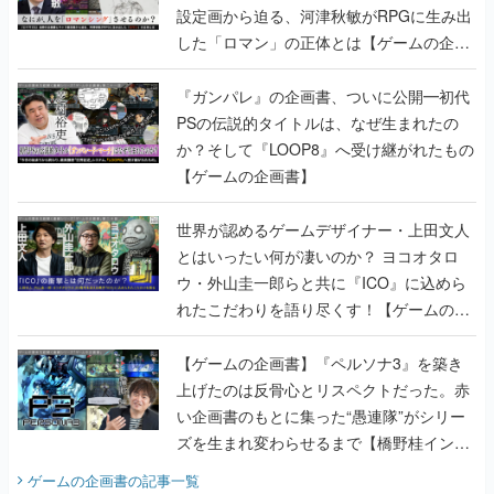
設定画から迫る、河津秋敏がRPGに生み出
した「ロマン」の正体とは【ゲームの企画
書】
『ガンパレ』の企画書、ついに公開━初代
PSの伝説的タイトルは、なぜ生まれたの
か？そして『LOOP8』へ受け継がれたもの
【ゲームの企画書】
世界が認めるゲームデザイナー・上田文人
とはいったい何が凄いのか？ ヨコオタロ
ウ・外山圭一郎らと共に『ICO』に込めら
れたこだわりを語り尽くす！【ゲームの企
画書】
【ゲームの企画書】『ペルソナ3』を築き
上げたのは反骨心とリスペクトだった。赤
い企画書のもとに集った“愚連隊”がシリー
ズを生まれ変わらせるまで【橋野桂インタ
ビュー】
ゲームの企画書
の記事一覧