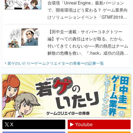
合環境「Unreal Engine」最新バージョン
で、開発環境はどう変わる？ ゲーム業界向
けソリューションイベント「GTMF2019」
に行って、より理解を深めよう【PR】
【田中圭一連載：サイバーコネクトツー
編】すべての責任はオレが取る。だから、
付いてきてくれないか──男の熱意はチーム
解散の危機を救い、『.hack』成功の活路を
開く。業界の快男児・松山 洋に流れる血は
若ゲのいたり〜ゲームクリエイターの青春〜
の記事一覧
『少年ジャンプ』色だった【若ゲのいた
り】
X
Youtube