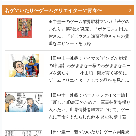
若ゲのいたり〜ゲームクリエイターの青春〜
田中圭一のゲーム業界取材マンガ『若ゲの
いたり』第2巻が発売。『ポケモン』田尻
智さん、『ゼビウス』遠藤雅伸さんらの貴
重なエピソードを収録
【田中圭一連載：アイマス/ガンダム 戦場
の絆 編】わがままな王様のわがままなニー
ズを満たす！──小山順一朗が貫く姿勢に、
ゲームクリエイターとしての矜持を見た
【若ゲのいたり最終回】
【田中圭一連載：バーチャファイター編】
「新しい3D表現のために、軍事技術を採り
入れたい」世界情勢を味方につけて、ゲー
ムに革命をもたらした鈴木 裕の功績【若ゲ
のいたり】
【田中圭一：若ゲのいたり】ゲーム開発統