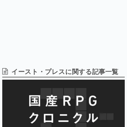
日本のコンテンツ産業やカルチャーに与えた影響を探る企
画です。
日本モバイルゲーム産業史
日本のモバイルゲーム史における主要なトピック・タイト
ルを網羅するほか、開発者へのインタビューや識者による
解説を掲載。約20年の歴史が一望できる決定版！
若ゲのいたり〜ゲームクリエイターの青春〜
『うつヌケ』『ペンと箸』等で知られるマンガ家・田中圭
一先生によるゲーム業界レポートマンガです。
なんでゲームは面白い？
ゲーム開発者・hamatsu氏がゲームの魅力を画面や操作の
イースト・プレスに関する記事一覧
具体的な形から解き明かしていく、硬派で骨太な評論連載
です。
ゲームが変えた日本語
「経験値」「裏技」「ラスボス」… ゲームにまつわる言葉
の起源や用法の変遷を、コンピューター文化史研究家・タ
イニーP氏が徹底調査。
カテゴリ
特集記事