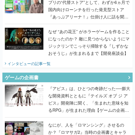
プリの“代替ストア”として、わずか6ヵ月で
国内向けローンチを行った発見型ストア
『あっぷアリーナ！』仕掛け人に話を聞い
てみた
なぜ “あの花王” がホラーゲームを作ること
になったのか？ 敵に見つからないようにマ
ジックリンでこっそり掃除する『しずかな
おそうじ』が生まれるまで【開発座談会】
インタビュー
の記事一覧
ゲームの企画書
『アビス』は、ひとつの奇跡だった──膨大
な開発資料とともに『テイルズ オブ ジ ア
ビス』開発陣に聞く、「生まれた意味を知
るRPG」が生まれた理由【ゲームの企画
書】
なにが、人を「ロマンシング」させるの
か？『ロマサガ2』当時の企画書とキャラ