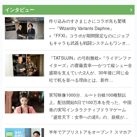
インタビュー
作り込みのすさまじさにコラボ先も驚嘆
──『Wizardry Variants Daphne』
×『FFXI』コラボが期間限定なのにジョブ
もキャラも武器も戦闘システムもワンオフ
で作り込まれた理由を両ディレクターに聞
く
『TATSUJIN』の弓削雅稔×『ライデンファ
イターズ』の齋藤貴幸──かつて縦シュー全
盛期を支えていた2人が、30年後に同じ会
社で机を並べる理由とは。新作
『TATSUJIN EXTREME』で初タッグを組
んだレジェンド2人に訊く開発秘話
実写映像1000分、ルート分岐100種類以
上。配信開始5日で100万本を売った、中国
発の実写インタラクティブドラマゲーム
『盛世天下：女帝への道II』の、規模が違
うこだわりをプロデューサーに聞いた
半年でアプリストアをオープン？ スマホア