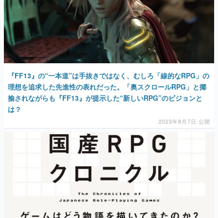
『FF13』の“一本道”は手抜きではなく、むしろ「線的なRPG」の
理想を追求した先進性の表れだった。「奥スクロールRPG」と揶
揄されながらも『FF13』が提示した“新しいRPG”のビジョンと
は？
2023年8月7日 公開