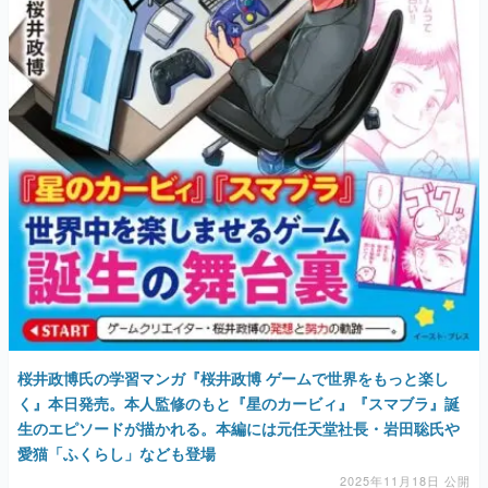
桜井政博氏の学習マンガ『桜井政博 ゲームで世界をもっと楽し
く』本日発売。本人監修のもと『星のカービィ』『スマブラ』誕
生のエピソードが描かれる。本編には元任天堂社長・岩田聡氏や
愛猫「ふくらし」なども登場
2025年11月18日 公開