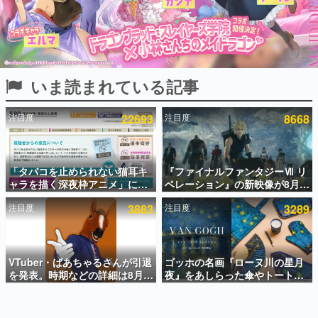
インタビュー
連載・特集一覧
殿堂入り記事
いま読まれている記事
SNS拡散数が数千以上！ ページビュー数万以上！ などな
ど。多くの人々に読まれた、電ファミ渾身の“殿堂入り”記
事をまとめました。
注目度
22693
注目度
8668
ゲームの企画書
名作ゲームクリエイターの方々に製作時のエピソードをお
聞きし、ヒットする企画（ゲーム）とは何か？を探ってい
「タバコを止められない猫耳キ
『ファイナルファンタジーⅦ リ
きます。
ャラを描く深夜枠アニメ」に視
ベレーション』の新映像が8月
赫本
聴者の一部から批判意見。違法
26日早朝に公開へ。『FF7』リ
この物語を解いてはいけない。『赫本』は、〈試験問題〉
注目度
3883
注目度
3289
薬物の使用と思しき描写も含め
メイクシリーズの完結編、
の形をした短編ホラー小説集です。
て、BPOが議論を交わす
「gamescom」のオープニング
ナイトライブにてディレクター
の浜口直樹氏が登壇する予定
新世代に訊く
VTuber・ばあちゃるさんが引退
ゴッホの名画『ローヌ川の星月
これからのデジタルゲーム市場を担う若きクリエイター達
の姿を追い、彼らのルーツと情熱を探っていきます。
を発表。時期などの詳細は8月9
夜』をあしらった傘やトートバ
日15時からの配信で説明
ッグなどが登場。8月7日21時よ
り2日間限定で予約販売
ゲーム世代の作家たち
ゲームに多大な影響を受けた作家さんに取材し、ゲームが