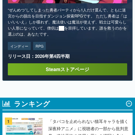
“ぜんめつ”してしまった勇者パーティから1人だけ選んで、ともに迷
宮からの脱出を目指すダンジョン探索RPGです。 ただし勇者は「は
い/いいえ」しか喋れず、魔法使いは魔法が使えず、戦士は可愛らし
い人形になっていて、僧侶は██を崇拝しています。誰を救うのかを
選ぶのは、あなたです。
インディー
RPG
リリース日：2026年第4四半期
Steamストアページ
ランキング
1
「タバコを止められない猫耳キャラを描く
深夜枠アニメ」に視聴者の一部から批判意