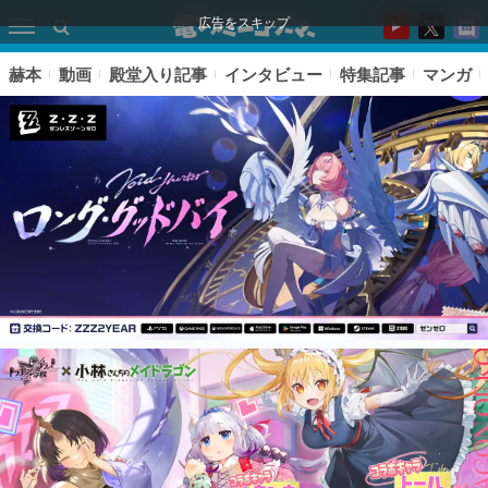
広告をスキップ
赫本
動画
殿堂入り記事
インタビュー
特集記事
マンガ
ピックアップ
電ファミのいま読まれている記事ランキング
アプリセール情報