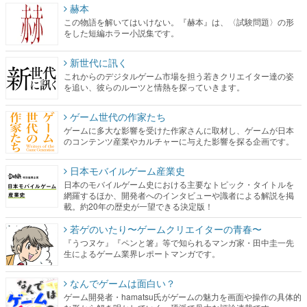
赫本
この物語を解いてはいけない。『赫本』は、〈試験問題〉の形
をした短編ホラー小説集です。
新世代に訊く
これからのデジタルゲーム市場を担う若きクリエイター達の姿
を追い、彼らのルーツと情熱を探っていきます。
ゲーム世代の作家たち
ゲームに多大な影響を受けた作家さんに取材し、ゲームが日本
のコンテンツ産業やカルチャーに与えた影響を探る企画です。
日本モバイルゲーム産業史
日本のモバイルゲーム史における主要なトピック・タイトルを
網羅するほか、開発者へのインタビューや識者による解説を掲
載。約20年の歴史が一望できる決定版！
若ゲのいたり〜ゲームクリエイターの青春〜
『うつヌケ』『ペンと箸』等で知られるマンガ家・田中圭一先
生によるゲーム業界レポートマンガです。
なんでゲームは面白い？
ゲーム開発者・hamatsu氏がゲームの魅力を画面や操作の具体的