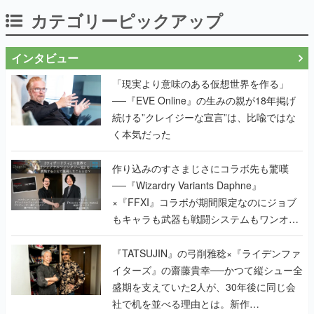
カテゴリーピックアップ
インタビュー
「現実より意味のある仮想世界を作る」
──『EVE Online』の生みの親が18年掲げ
続ける”クレイジーな宣言”は、比喩ではな
く本気だった
作り込みのすさまじさにコラボ先も驚嘆
──『Wizardry Variants Daphne』
×『FFXI』コラボが期間限定なのにジョブ
もキャラも武器も戦闘システムもワンオフ
で作り込まれた理由を両ディレクターに聞
く
『TATSUJIN』の弓削雅稔×『ライデンファ
イターズ』の齋藤貴幸──かつて縦シュー全
盛期を支えていた2人が、30年後に同じ会
社で机を並べる理由とは。新作