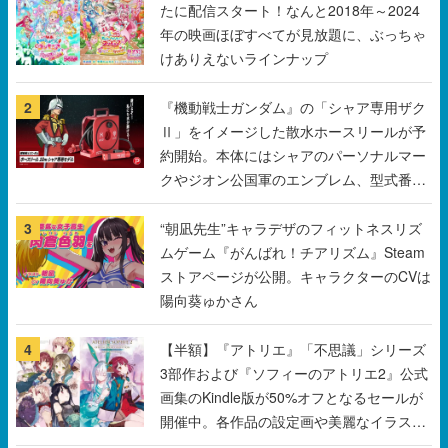
たに配信スタート！なんと2018年～2024
年の映画ほぼすべてが見放題に、ぶっちゃ
けありえないラインナップ
2
『機動戦士ガンダム』の「シャア専用ザク
Ⅱ」をイメージした散水ホースリールが予
約開始。本体にはシャアのパーソナルマー
クやジオン公国軍のエンブレム、型式番号
などを配置
3
“朝凪先生”キャラデザのフィットネスリズ
ムゲーム『がんばれ！チアリズム』Steam
ストアページが公開。キャラクターのCVは
陽向葵ゅかさん
4
【半額】『アトリエ』「不思議」シリーズ
3部作および『ソフィーのアトリエ2』公式
画集のKindle版が50%オフとなるセールが
開催中。各作品の設定画や美麗なイラスト
の数々をふんだんに収録