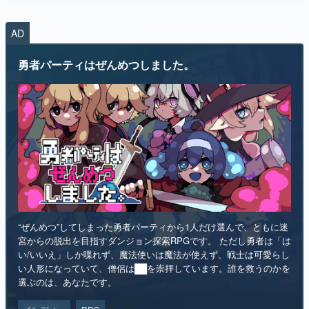
AD
勇者パーティはぜんめつしました。
“ぜんめつ”してしまった勇者パーティから1人だけ選んで、ともに迷
宮からの脱出を目指すダンジョン探索RPGです。 ただし勇者は「は
い/いいえ」しか喋れず、魔法使いは魔法が使えず、戦士は可愛らし
い人形になっていて、僧侶は██を崇拝しています。誰を救うのかを
選ぶのは、あなたです。