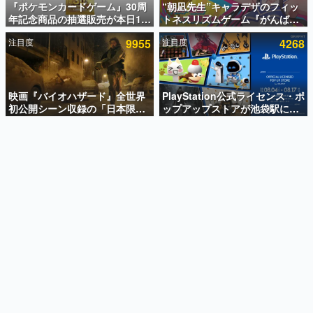
『ポケモンカードゲーム』30周
“朝凪先生”キャラデザのフィッ
年記念商品の抽選販売が本日12
トネスリズムゲーム『がんば
インタビュー
時より開始。拡張パック「30th
れ！チアリズム』Steamストア
注目度
9955
注目度
4268
CELEBRATION」のボックス
ページが公開。キャラクターの
連載・特集一覧
に、「プレミアムデッキセット
CVは陽向葵ゅかさん
エーフィ・ブラッキー」
殿堂入り記事
「FUTURISTIC BOX」の計3商
SNS拡散数が数千以上！ ページビュー数万以上！ などな
品
映画『バイオハザード』全世界
PlayStation公式ライセンス・ポ
ど。多くの人々に読まれた、電ファミ渾身の“殿堂入り”記
初公開シーン収録の「日本限
ップアップストアが池袋駅にて
事をまとめました。
定」予告映像が解禁。バイオの
期間限定で開催。夏のアパレル
日（8月10日）にあわせて、
や『ブラッドボーン』の新作ア
ゲームの企画書
「ラクーンシティ総合病院」へ
イテムが登場
名作ゲームクリエイターの方々に製作時のエピソードをお
聞きし、ヒットする企画（ゲーム）とは何か？を探ってい
行く配達人の姿が披露
きます。
赫本
この物語を解いてはいけない。『赫本』は、〈試験問題〉
の形をした短編ホラー小説集です。
新世代に訊く
これからのデジタルゲーム市場を担う若きクリエイター達
の姿を追い、彼らのルーツと情熱を探っていきます。
ゲーム世代の作家たち
ゲームに多大な影響を受けた作家さんに取材し、ゲームが