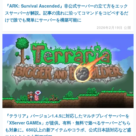
『ARK: Survival Ascended』非公式サーバーの立て方をエック
スサーバーが解説。記事の流れに沿ってコマンドをコピペするだ
けで誰でも簡単にサーバーを構築可能に
2026年2月19日 公開
『テラリア』バージョン1.4.5に対応したマルチプレイサーバーを
「XServer GAMEs」が提供。有料・無料で遊べるサーバーどちら
も対象に。650以上の新アイテムやコラボ、公式日本語対応など盛