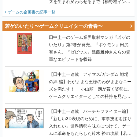
ズを生まれ変わらせるまで【橋野桂インタ
ビュー】
ゲームの企画書
の記事一覧
若ゲのいたり〜ゲームクリエイターの青春〜
田中圭一のゲーム業界取材マンガ『若ゲの
いたり』第2巻が発売。『ポケモン』田尻
智さん、『ゼビウス』遠藤雅伸さんらの貴
重なエピソードを収録
【田中圭一連載：アイマス/ガンダム 戦場
の絆 編】わがままな王様のわがままなニー
ズを満たす！──小山順一朗が貫く姿勢に、
ゲームクリエイターとしての矜持を見た
【若ゲのいたり最終回】
【田中圭一連載：バーチャファイター編】
「新しい3D表現のために、軍事技術を採り
入れたい」世界情勢を味方につけて、ゲー
ムに革命をもたらした鈴木 裕の功績【若ゲ