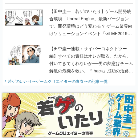
のいたり】
【田中圭一：若ゲのいたり】ゲーム開発統
合環境「Unreal Engine」最新バージョン
で、開発環境はどう変わる？ ゲーム業界向
けソリューションイベント「GTMF2019」
に行って、より理解を深めよう【PR】
【田中圭一連載：サイバーコネクトツー
編】すべての責任はオレが取る。だから、
付いてきてくれないか──男の熱意はチーム
解散の危機を救い、『.hack』成功の活路を
開く。業界の快男児・松山 洋に流れる血は
若ゲのいたり〜ゲームクリエイターの青春〜
の記事一覧
『少年ジャンプ』色だった【若ゲのいた
り】