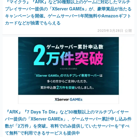
『マイクラ』『ARK』など30種類以上のゲームに対応したマルチ
プレイサーバー提供の「XServer GAMEs」が、豪華賞品が当たる
キャンペーンを開催。ゲームサーバー1年間無料やAmazonギフト
カードなどが抽選でもらえる
2025年3月28日 公開
『ARK』『7 Days To Die』など30種類以上のマルチプレイサー
バー提供の「XServer GAMEs」、ゲームサーバー累計申し込み件
数が「2万件」を突破。有料でのみ提供していたサーバーを“すべ
て無料”で利用できるサービスも提供中