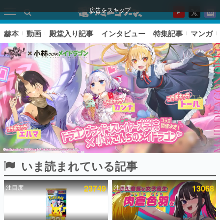
広告をスキップ
赫本
動画
殿堂入り記事
インタビュー
特集記事
マンガ
いま読まれている記事
ピックアップ
注目度
23749
注目度
13068
電ファミのいま読まれている記事ランキング
アプリセール情報