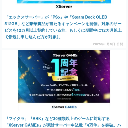
「エックスサーバー」が「PS5」や「Steam Deck OLED
512GB」など豪華賞品が当たるキャンペーンを開催。対象のサー
ビスを12カ月以上契約している方、もしくは期間中に12カ月以上
で新規に申し込んだ方が対象に
2025年8月8日 公開
『マイクラ』『ARK』など30種類以上のゲームに対応する
「XServer GAMEs」が累計サーバー申込数「4万件」を突破。ハ