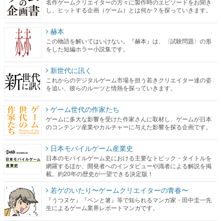
名作ゲームクリエイターの方々に製作時のエピソードをお聞き
し、ヒットする企画（ゲーム）とは何か？を探っていきます。
赫本
この物語を解いてはいけない。『赫本』は、〈試験問題〉の形
をした短編ホラー小説集です。
新世代に訊く
これからのデジタルゲーム市場を担う若きクリエイター達の姿
を追い、彼らのルーツと情熱を探っていきます。
ゲーム世代の作家たち
ゲームに多大な影響を受けた作家さんに取材し、ゲームが日本
のコンテンツ産業やカルチャーに与えた影響を探る企画です。
日本モバイルゲーム産業史
日本のモバイルゲーム史における主要なトピック・タイトルを
網羅するほか、開発者へのインタビューや識者による解説を掲
載。約20年の歴史が一望できる決定版！
若ゲのいたり〜ゲームクリエイターの青春〜
『うつヌケ』『ペンと箸』等で知られるマンガ家・田中圭一先
生によるゲーム業界レポートマンガです。