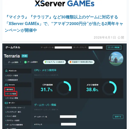
マンガ
『マイクラ』『テラリア』など30種類以上のゲームに対応する
女性向け
「XServer GAMEs」で、“アマギフ2000円分”が当たる2周年キャ
ンペーンが開催中
アプリレビュー
2026年6月1日 公開
その他
電ファミニコゲーマーとは？
運営：株式会社マレ