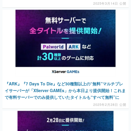
2025年3月14日 公開
『ARK』『7 Days To Die』など30種類以上の“無料”マルチプレ
イサーバーが「XServer GAMEs」から本日より提供開始！これま
で有料サーバーでのみ提供していたタイトルも“すべて無料”に
2025年2月28日 公開