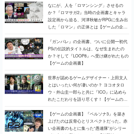
なにが、人を「ロマンシング」させるの
か？『ロマサガ2』当時の企画書とキャラ
設定画から迫る、河津秋敏がRPGに生み出
した「ロマン」の正体とは【ゲームの企画
書】
『ガンパレ』の企画書、ついに公開━初代
PSの伝説的タイトルは、なぜ生まれたの
か？そして『LOOP8』へ受け継がれたもの
【ゲームの企画書】
世界が認めるゲームデザイナー・上田文人
とはいったい何が凄いのか？ ヨコオタロ
ウ・外山圭一郎らと共に『ICO』に込めら
れたこだわりを語り尽くす！【ゲームの企
画書】
【ゲームの企画書】『ペルソナ3』を築き
上げたのは反骨心とリスペクトだった。赤
い企画書のもとに集った“愚連隊”がシリー