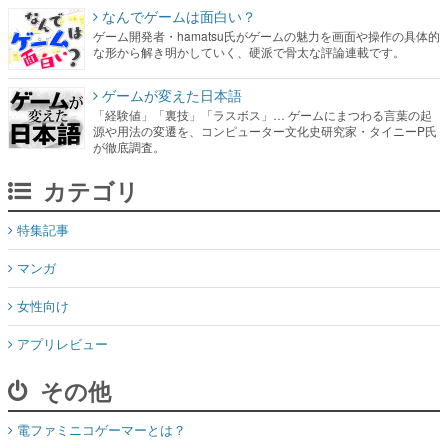
なんでゲームは面白い？
ゲーム開発者・hamatsu氏がゲームの魅力を画面や操作の具体的
な形から解き明かしていく、硬派で骨太な評論連載です。
ゲームが変えた日本語
「経験値」「裏技」「ラスボス」… ゲームにまつわる言葉の起
源や用法の変遷を、コンピューター文化史研究家・タイニーP氏
が徹底調査。
カテゴリ
特集記事
マンガ
女性向け
アプリレビュー
その他
電ファミニコゲーマーとは？