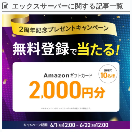
エックスサーバーに関する記事一覧
日本のコンテンツ産業やカルチャーに与えた影響を探る企
画です。
日本モバイルゲーム産業史
日本のモバイルゲーム史における主要なトピック・タイト
ルを網羅するほか、開発者へのインタビューや識者による
解説を掲載。約20年の歴史が一望できる決定版！
若ゲのいたり〜ゲームクリエイターの青春〜
『うつヌケ』『ペンと箸』等で知られるマンガ家・田中圭
一先生によるゲーム業界レポートマンガです。
なんでゲームは面白い？
ゲーム開発者・hamatsu氏がゲームの魅力を画面や操作の
具体的な形から解き明かしていく、硬派で骨太な評論連載
です。
ゲームが変えた日本語
「経験値」「裏技」「ラスボス」… ゲームにまつわる言葉
の起源や用法の変遷を、コンピューター文化史研究家・タ
イニーP氏が徹底調査。
カテゴリ
特集記事