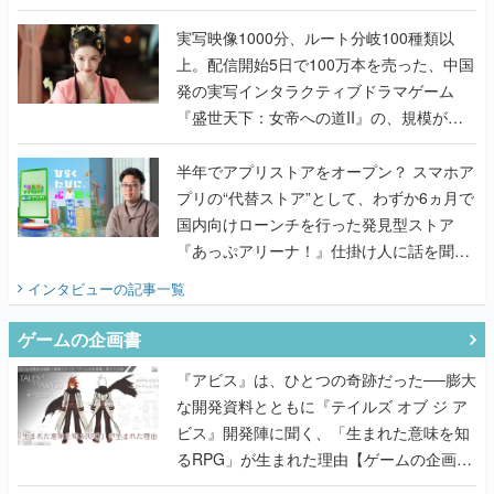
『TATSUJIN EXTREME』で初タッグを組
んだレジェンド2人に訊く開発秘話
実写映像1000分、ルート分岐100種類以
上。配信開始5日で100万本を売った、中国
発の実写インタラクティブドラマゲーム
『盛世天下：女帝への道II』の、規模が違
うこだわりをプロデューサーに聞いた
半年でアプリストアをオープン？ スマホア
プリの“代替ストア”として、わずか6ヵ月で
国内向けローンチを行った発見型ストア
『あっぷアリーナ！』仕掛け人に話を聞い
てみた
インタビュー
の記事一覧
ゲームの企画書
『アビス』は、ひとつの奇跡だった──膨大
な開発資料とともに『テイルズ オブ ジ ア
ビス』開発陣に聞く、「生まれた意味を知
るRPG」が生まれた理由【ゲームの企画
書】