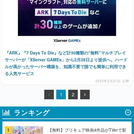
『ARK』『7 Days To Die』など計30種類の“無料”マルチプレイ
サーバーが「XServer GAMEs」から2月28日より提供へ。ハード
ルが高かったサーバー構築を、知識不要で誰でも簡単に利用でき
る人気サービス
2025年2月21日 公開
1
2
ランキング
1
【無料】プリキュア映画4作品がTVerで新