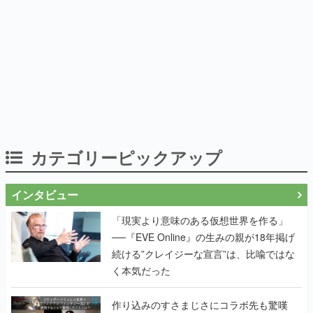
カテゴリーピックアップ
インタビュー
「現実より意味のある仮想世界を作る」
──『EVE Online』の生みの親が18年掲げ
続ける”クレイジーな宣言”は、比喩ではな
く本気だった
作り込みのすさまじさにコラボ先も驚嘆
──『Wizardry Variants Daphne』
×『FFXI』コラボが期間限定なのにジョブ
もキャラも武器も戦闘システムもワンオフ