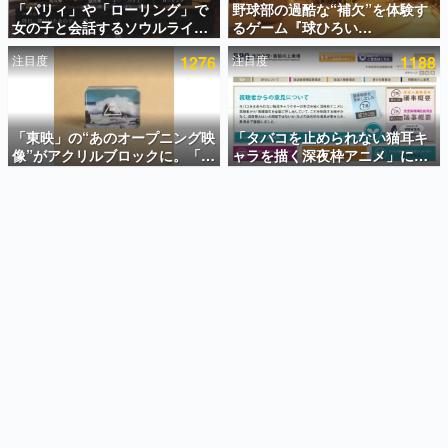
「パリィ」や「ローリング」で
野球部の過酷な“補欠”を体験す
女の子と会話するソウルライク
るゲーム『球ひろい
インタビュー
恋愛ゲーム『小早川さんはソウ
Simulator』が「1件」のウィッ
注目度
1276
注目度
1188
ルライク』無料公開。返事に失
シュリストをもとにチェコ語に
連載・特集一覧
敗すると「YOU DIED」
対応しSNSで話題に。『キング
ダム・カム』開発元やチェコの
殿堂入り記事
プロ野球選手から称賛の声
SNS拡散数が数千以上！ ページビュー数万以上！ などな
「東映」の“あのオープニング映
「タバコを止められない猫耳キ
ど。多くの人々に読まれた、電ファミ渾身の“殿堂入り”記
像”がアクリルブロックに。「東
ャラを描く深夜枠アニメ」に視
事をまとめました。
映ヒストリカル グッズコレクシ
聴者の一部から批判意見。違法
ョン」が8月下旬より発売
薬物の使用と思しき描写も含め
ゲームの企画書
て、BPOが議論を交わす
名作ゲームクリエイターの方々に製作時のエピソードをお
聞きし、ヒットする企画（ゲーム）とは何か？を探ってい
きます。
赫本
この物語を解いてはいけない。『赫本』は、〈試験問題〉
の形をした短編ホラー小説集です。
新世代に訊く
これからのデジタルゲーム市場を担う若きクリエイター達
の姿を追い、彼らのルーツと情熱を探っていきます。
ゲーム世代の作家たち
ゲームに多大な影響を受けた作家さんに取材し、ゲームが