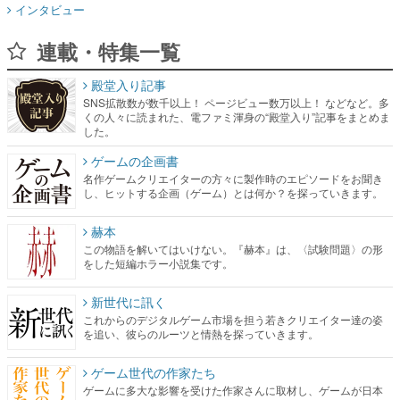
殿堂入り記事
SNS拡散数が数千以上！ ページビュー数万以上！ などなど。多
くの人々に読まれた、電ファミ渾身の“殿堂入り”記事をまとめま
した。
ゲームの企画書
名作ゲームクリエイターの方々に製作時のエピソードをお聞き
し、ヒットする企画（ゲーム）とは何か？を探っていきます。
赫本
この物語を解いてはいけない。『赫本』は、〈試験問題〉の形
をした短編ホラー小説集です。
新世代に訊く
これからのデジタルゲーム市場を担う若きクリエイター達の姿
を追い、彼らのルーツと情熱を探っていきます。
ゲーム世代の作家たち
ゲームに多大な影響を受けた作家さんに取材し、ゲームが日本
のコンテンツ産業やカルチャーに与えた影響を探る企画です。
日本モバイルゲーム産業史
日本のモバイルゲーム史における主要なトピック・タイトルを