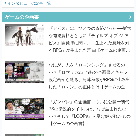
『アビス』は、ひとつの奇跡だった──膨大
な開発資料とともに『テイルズ オブ ジ ア
ビス』開発陣に聞く、「生まれた意味を知
るRPG」が生まれた理由【ゲームの企画
書】
なにが、人を「ロマンシング」させるの
か？『ロマサガ2』当時の企画書とキャラ
設定画から迫る、河津秋敏がRPGに生み出
した「ロマン」の正体とは【ゲームの企画
書】
『ガンパレ』の企画書、ついに公開━初代
PSの伝説的タイトルは、なぜ生まれたの
か？そして『LOOP8』へ受け継がれたもの
【ゲームの企画書】
世界が認めるゲームデザイナー・上田文人
とはいったい何が凄いのか？ ヨコオタロ
ウ・外山圭一郎らと共に『ICO』に込めら