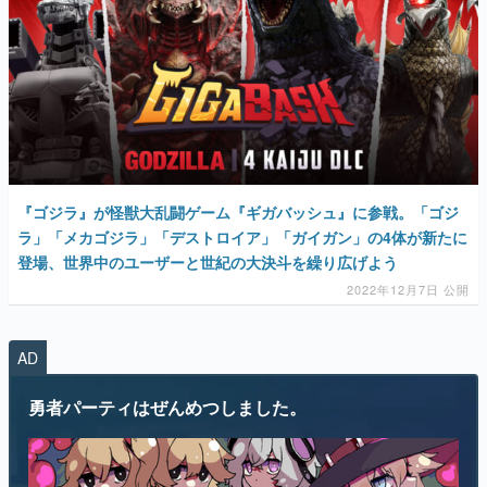
『ゴジラ』が怪獣大乱闘ゲーム『ギガバッシュ』に参戦。「ゴジ
ラ」「メカゴジラ」「デストロイア」「ガイガン」の4体が新たに
登場、世界中のユーザーと世紀の大決斗を繰り広げよう
2022年12月7日 公開
AD
勇者パーティはぜんめつしました。