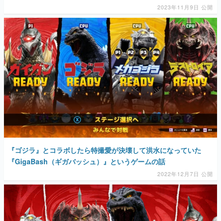
マンガ
女性向け
アプリレビュー
その他
電ファミニコゲーマーとは？
『ゴジラ』とコラボしたら特撮愛が決壊して洪水になっていた
運営：株式会社マレ
『GigaBash（ギガバッシュ）』というゲームの話
2022年12月7日 公開