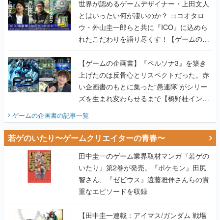
れたこだわりを語り尽くす！【ゲームの企
画書】
【ゲームの企画書】『ペルソナ3』を築き
上げたのは反骨心とリスペクトだった。赤
い企画書のもとに集った“愚連隊”がシリー
ズを生まれ変わらせるまで【橋野桂インタ
ビュー】
ゲームの企画書
の記事一覧
若ゲのいたり〜ゲームクリエイターの青春〜
田中圭一のゲーム業界取材マンガ『若ゲの
いたり』第2巻が発売。『ポケモン』田尻
智さん、『ゼビウス』遠藤雅伸さんらの貴
重なエピソードを収録
【田中圭一連載：アイマス/ガンダム 戦場
の絆 編】わがままな王様のわがままなニー
ズを満たす！──小山順一朗が貫く姿勢に、
ゲームクリエイターとしての矜持を見た