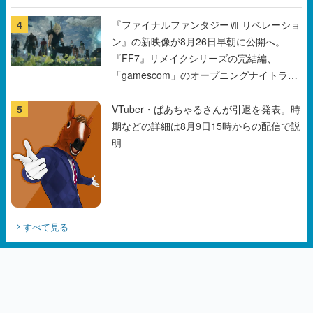
『FF7』リメイクシリーズの完結編、
「gamescom」のオープニングナイトライ
ブにてディレクターの浜口直樹氏が登壇す
る予定
5
VTuber・ばあちゃるさんが引退を発表。時
期などの詳細は8月9日15時からの配信で説
明
すべて見る