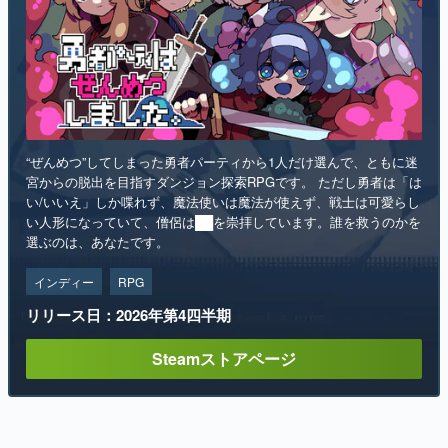
“ぜんめつ”してしまった勇者パーティから1人だけ選んで、ともに迷
宮からの脱出を目指すダンジョン探索RPGです。 ただし勇者は「は
い/いいえ」しか喋れず、魔法使いは魔法が使えず、戦士は可愛らし
い人形になっていて、僧侶は██を崇拝しています。誰を救うのかを
選ぶのは、あなたです。
インディー
RPG
リリース日：2026年第4四半期
Steamストアページ
ランキング