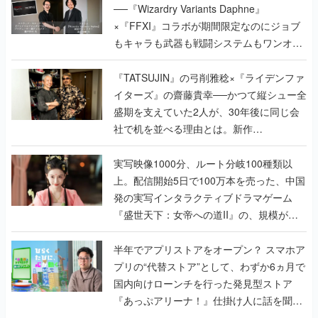
で作り込まれた理由を両ディレクターに聞
く
『TATSUJIN』の弓削雅稔×『ライデンファ
イターズ』の齋藤貴幸──かつて縦シュー全
盛期を支えていた2人が、30年後に同じ会
社で机を並べる理由とは。新作
『TATSUJIN EXTREME』で初タッグを組
んだレジェンド2人に訊く開発秘話
実写映像1000分、ルート分岐100種類以
上。配信開始5日で100万本を売った、中国
発の実写インタラクティブドラマゲーム
『盛世天下：女帝への道II』の、規模が違
うこだわりをプロデューサーに聞いた
半年でアプリストアをオープン？ スマホア
プリの“代替ストア”として、わずか6ヵ月で
国内向けローンチを行った発見型ストア
『あっぷアリーナ！』仕掛け人に話を聞い
てみた
インタビュー
の記事一覧
ゲームの企画書