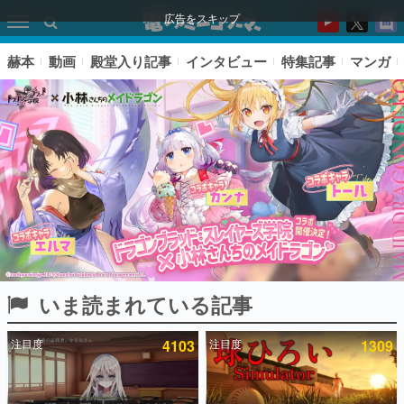
広告をスキップ
赫本
動画
殿堂入り記事
インタビュー
特集記事
マンガ
いま読まれている記事
ピックアップ
注目度
4103
注目度
1309
電ファミのいま読まれている記事ランキング
アプリセール情報