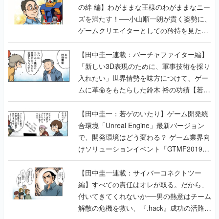
【若ゲのいたり最終回】
【田中圭一連載：バーチャファイター編】
「新しい3D表現のために、軍事技術を採り
入れたい」世界情勢を味方につけて、ゲー
ムに革命をもたらした鈴木 裕の功績【若ゲ
のいたり】
【田中圭一：若ゲのいたり】ゲーム開発統
合環境「Unreal Engine」最新バージョン
で、開発環境はどう変わる？ ゲーム業界向
けソリューションイベント「GTMF2019」
に行って、より理解を深めよう【PR】
【田中圭一連載：サイバーコネクトツー
編】すべての責任はオレが取る。だから、
付いてきてくれないか──男の熱意はチーム
解散の危機を救い、『.hack』成功の活路を
開く。業界の快男児・松山 洋に流れる血は
若ゲのいたり〜ゲームクリエイターの青春〜
の記事一覧
『少年ジャンプ』色だった【若ゲのいた
り】