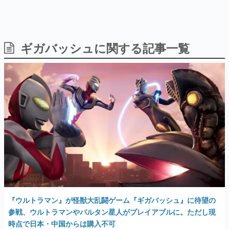
ギガバッシュに関する記事一覧
日本のコンテンツ産業やカルチャーに与えた影響を探る企
画です。
日本モバイルゲーム産業史
日本のモバイルゲーム史における主要なトピック・タイト
ルを網羅するほか、開発者へのインタビューや識者による
解説を掲載。約20年の歴史が一望できる決定版！
若ゲのいたり〜ゲームクリエイターの青春〜
『うつヌケ』『ペンと箸』等で知られるマンガ家・田中圭
一先生によるゲーム業界レポートマンガです。
なんでゲームは面白い？
ゲーム開発者・hamatsu氏がゲームの魅力を画面や操作の
具体的な形から解き明かしていく、硬派で骨太な評論連載
です。
ゲームが変えた日本語
『ウルトラマン』が怪獣大乱闘ゲーム『ギガバッシュ』に待望の
「経験値」「裏技」「ラスボス」… ゲームにまつわる言葉
の起源や用法の変遷を、コンピューター文化史研究家・タ
参戦、ウルトラマンやバルタン星人がプレイアブルに。ただし現
イニーP氏が徹底調査。
時点で日本・中国からは購入不可
2023年11月9日 公開
カテゴリ
特集記事