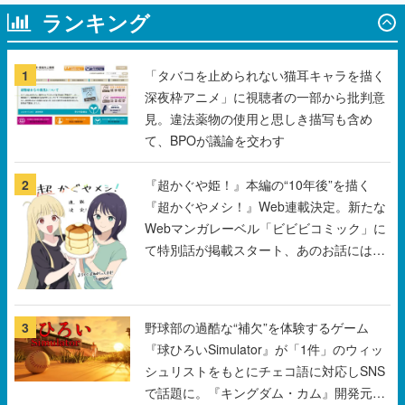
1
「タバコを止められない猫耳キャラを描く
深夜枠アニメ」に視聴者の一部から批判意
見。違法薬物の使用と思しき描写も含め
て、BPOが議論を交わす
2
『超かぐや姫！』本編の“10年後”を描く
『超かぐやメシ！』Web連載決定。新たな
Webマンガレーベル「ビビビコミック」に
て特別話が掲載スタート、あのお話には…
まだ続きがある！
3
野球部の過酷な“補欠”を体験するゲーム
『球ひろいSimulator』が「1件」のウィッ
シュリストをもとにチェコ語に対応しSNS
で話題に。『キングダム・カム』開発元や
チェコのプロ野球選手から称賛の声
4
『ファイナルファンタジーⅦ リベレーショ
ン』の新映像が8月26日早朝に公開へ。