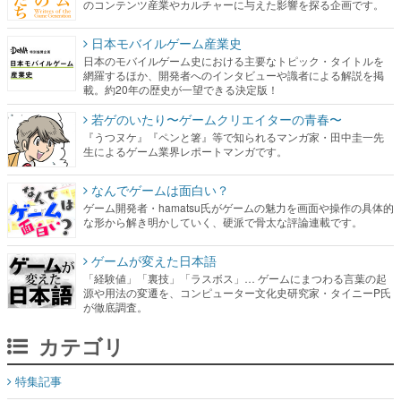
網羅するほか、開発者へのインタビューや識者による解説を掲
載。約20年の歴史が一望できる決定版！
若ゲのいたり〜ゲームクリエイターの青春〜
『うつヌケ』『ペンと箸』等で知られるマンガ家・田中圭一先
生によるゲーム業界レポートマンガです。
なんでゲームは面白い？
ゲーム開発者・hamatsu氏がゲームの魅力を画面や操作の具体的
な形から解き明かしていく、硬派で骨太な評論連載です。
ゲームが変えた日本語
「経験値」「裏技」「ラスボス」… ゲームにまつわる言葉の起
源や用法の変遷を、コンピューター文化史研究家・タイニーP氏
が徹底調査。
カテゴリ
特集記事
マンガ
女性向け