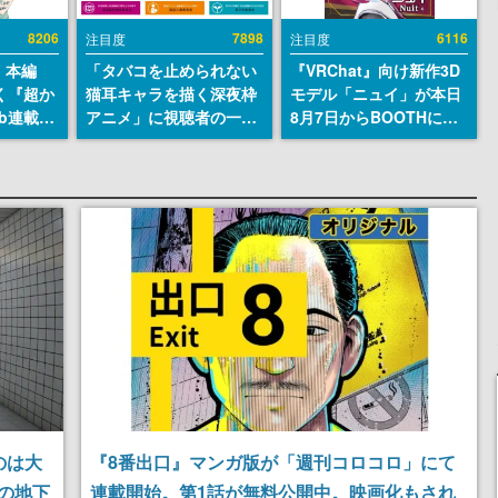
8206
7898
6116
注目度
注目度
』本編
「タバコを止められない
『VRChat』向け新作3D
描く『超か
猫耳キャラを描く深夜枠
モデル「ニュイ」が本日
b連載決
アニメ」に視聴者の一部
8月7日からBOOTHにて
マンガレ
から批判意見。違法薬物
発売。瞳に光る星や感情
コミッ
の使用と思しき描写も含
豊かな表情が、小悪魔か
が掲載ス
めて、BPOが議論を交わ
わいい
話には…
す
！
のは大
『8番出口』マンガ版が「週刊コロコロ」にて
の地下
連載開始。第1話が無料公開中。映画化もされ