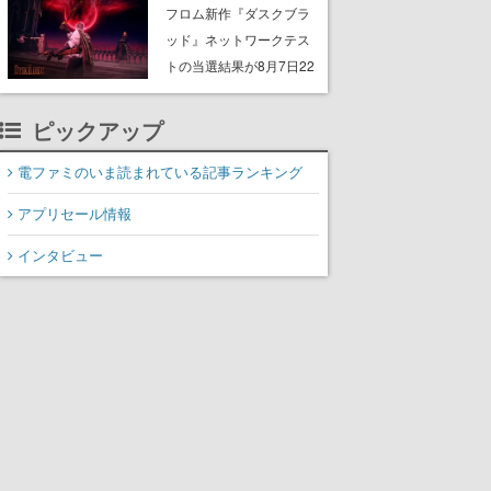
Storeで開催中。無料の大
フロム新作『ダスクブラ
型アップデート「ラスト
ッド』ネットワークテス
ライツ」が配信され、期
トの当選結果が8月7日22
間限定の無料プレイや過
時に発表。応募サイトの
去作の無料配布も
マイページから確認可
ピックアップ
能、テスト実施は8月21
日～24日
電ファミのいま読まれている記事ランキング
アプリセール情報
インタビュー