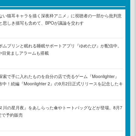
ない猫耳キャラを描く深夜枠アニメ」に視聴者の一部から批判意
と思しき描写も含めて、BPOが議論を交わす
ポムプリンと眠れる睡眠サポートアプリ『ゆめたび』が配信中。
Rや目覚ましアラームも搭載
索で手に入れたものを自分の店で売るゲーム『Moonlighter』
布中！続編『Moonlighter 2』の9月2日正式リリースを記念したキ
ヌ川の星月夜』をあしらった傘やトートバッグなどが登場。8月7
定で予約販売