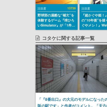
13739
注目度
注目度
野球部の過酷な“補欠”を
『超かぐや姫！
体験するゲーム『球ひろ
の“10年後”を
いSimulator』が「1件」
ぐやメシ！』We
のウィッシュリストをも
定。新たなWeb
とにチェコ語に対応し
ーベル「ビビビ
コタケに関する記事一覧
SNSで話題に。『キング
ク」にて特別話
ダム・カム』開発元やチ
タート、あのお
ェコのプロ野球選手から
まだ続きがある
称賛の声
「『8番出口』の大元のモデルになった
阪の駅です」と作者がコメント。「天六