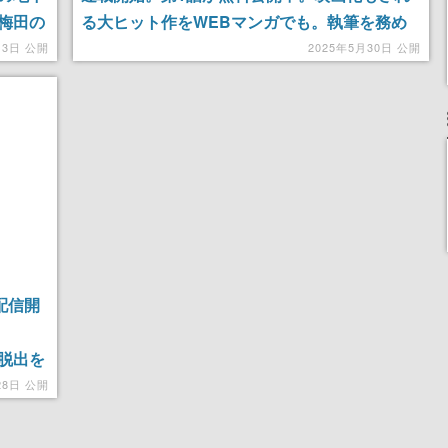
梅田の
る大ヒット作をWEBマンガでも。執筆を務め
。推理
るのは『バディファイト』『都市伝説先生ウラ
13日 公開
2025年5月30日 公開
モン』の田村光久氏
配信開
脱出を
ームが
28日 公開