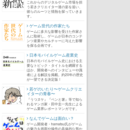
これからのデジタルゲーム市場を担
う若きクリエイター達の姿を追い、
彼らのルーツと情熱を探っていきま
す。
ゲーム世代の作家たち
ゲームに多大な影響を受けた作家さ
んに取材し、ゲームが日本のコンテ
ンツ産業やカルチャーに与えた影響
を探る企画です。
日本モバイルゲーム産業史
日本のモバイルゲーム史における主
要なトピック・タイトルを網羅する
ほか、開発者へのインタビューや識
者による解説を掲載。約20年の歴史
が一望できる決定版！
若ゲのいたり〜ゲームクリエ
イターの青春〜
『うつヌケ』『ペンと箸』等で知ら
れるマンガ家・田中圭一先生による
ゲーム業界レポートマンガです。
なんでゲームは面白い？
ゲーム開発者・hamatsu氏がゲーム
の魅力を画面や操作の具体的な形か