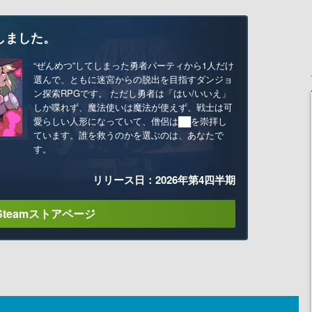
しました。
“ぜんめつ”してしまった勇者パーティから1人だけ
選んで、ともに迷宮からの脱出を目指すダンジョ
ン探索RPGです。 ただし勇者は「はい/いいえ」
しか喋れず、魔法使いは魔法が使えず、戦士は可
愛らしい人形になっていて、僧侶は██を崇拝し
ています。誰を救うのかを選ぶのは、あなたで
す。
リリース日：2026年第4四半期
Steamストアページ