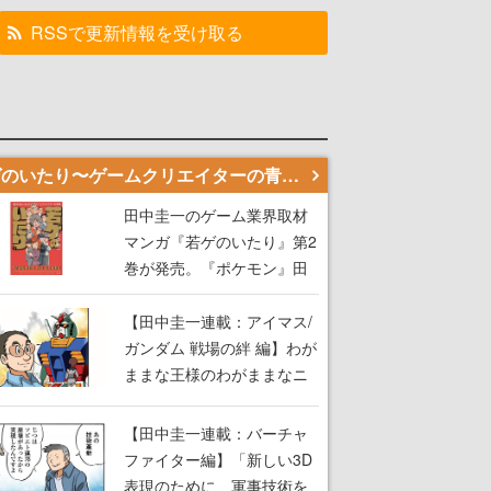
RSSで更新情報を受け取る
若ゲのいたり〜ゲームクリエイターの青春〜
田中圭一のゲーム業界取材
マンガ『若ゲのいたり』第2
巻が発売。『ポケモン』田
尻智さん、『ゼビウス』遠
藤雅伸さんらの貴重なエピ
【田中圭一連載：アイマス/
ソードを収録
ガンダム 戦場の絆 編】わが
ままな王様のわがままなニ
ーズを満たす！──小山順一
朗が貫く姿勢に、ゲームク
【田中圭一連載：バーチャ
リエイターとしての矜持を
ファイター編】「新しい3D
見た【若ゲのいたり最終
表現のために、軍事技術を