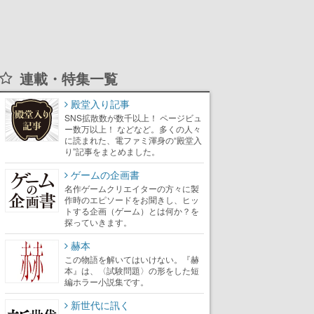
連載・特集一覧
殿堂入り記事
SNS拡散数が数千以上！ ページビュ
ー数万以上！ などなど。多くの人々
に読まれた、電ファミ渾身の“殿堂入
り”記事をまとめました。
ゲームの企画書
名作ゲームクリエイターの方々に製
作時のエピソードをお聞きし、ヒッ
トする企画（ゲーム）とは何か？を
探っていきます。
赫本
この物語を解いてはいけない。『赫
本』は、〈試験問題〉の形をした短
編ホラー小説集です。
新世代に訊く