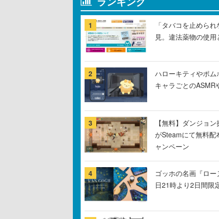
ランキング
1
「タバコを止められ
見。違法薬物の使用
2
ハローキティやポム
キャラごとのASM
3
【無料】ダンジョン探
がSteamにて無料配
ャンペーン
4
ゴッホの名画『ロー
日21時より2日間限