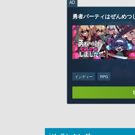
AD
勇者パーティはぜんめつ
インディー
RPG