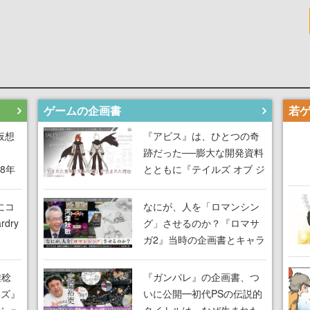
ゲームの企画書
仮想
『アビス』は、ひとつの奇
跡だった──膨大な開発資料
18年
とともに『テイルズ オブ ジ
な宣
アビス』開発陣に聞く、
気だ
「生まれた意味を知る
にコ
なにが、人を「ロマンシン
RPG」が生まれた理由【ゲ
dry
グ」させるのか？『ロマサ
ームの企画書】
ガ2』当時の企画書とキャラ
間限
設定画から迫る、河津秋敏
ラも
がRPGに生み出した「ロマ
雅稔
『ガンパレ』の企画書、つ
ワン
ン」の正体とは【ゲームの
ーズ』
いに公開━初代PSの伝説的
由を
企画書】