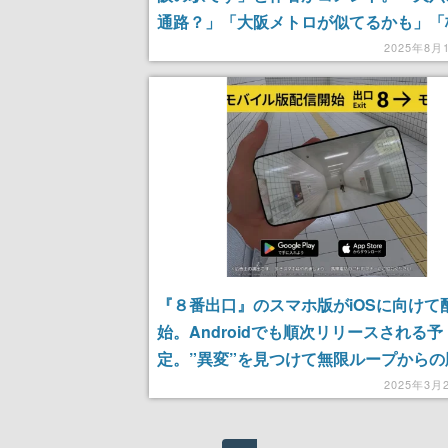
通路？」「大阪メトロが似てるかも」「
地下ダンジョンかな」とユーザーが反応
2025年8月
ゲーム始まる
『８番出口』のスマホ版がiOSに向けて
始。Androidでも順次リリースされる予
定。”異変”を見つけて無限ループからの
はかるウォーキングシミュレーションゲ
2025年3月
ついにスマホで遊べるように