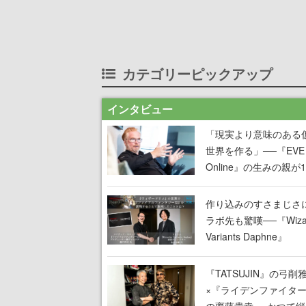
カテゴリーピックアップ
インタビュー
「現実より意味のある
世界を作る」──『EVE
Online』の生みの親が
掲げ続ける”クレイジー
言”は、比喩ではなく本
作り込みのすさまじさ
った
ラボ先も驚嘆──『Wizar
Variants Daphne』
×『FFXI』コラボが期
定なのにジョブもキャ
『TATSUJIN』の弓削
武器も戦闘システムも
×『ライデンファイタ
オフで作り込まれた理