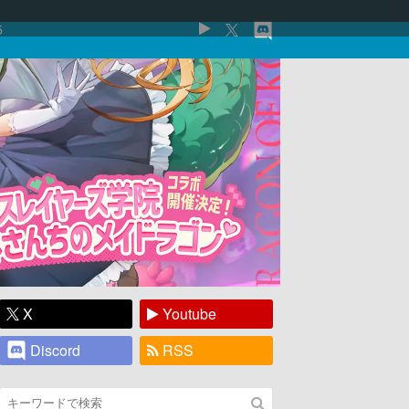
5
X
Youtube
Discord
RSS