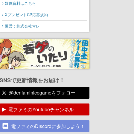
媒体資料はこちら
XプレゼントCP応募規約
運営：株式会社マレ
SNSで更新情報をお届け！
@denfaminicogameをフォロー
電ファミのYoutubeチャンネル
電ファミのDiscordに参加しよう！