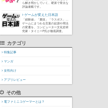
ら解き明かしていく、硬派で骨太な
評論連載です。
ゲームが変えた日本語
「経験値」「裏技」「ラスボス」…
ゲームにまつわる言葉の起源や用法
の変遷を、コンピューター文化史研
究家・タイニーP氏が徹底調査。
カテゴリ
特集記事
マンガ
女性向け
アプリレビュー
その他
電ファミニコゲーマーとは？