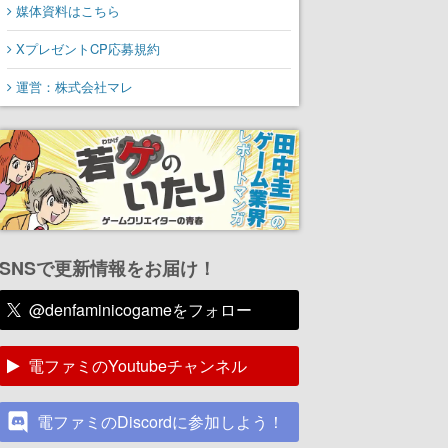
媒体資料はこちら
XプレゼントCP応募規約
運営：株式会社マレ
SNSで更新情報をお届け！
@denfaminicogameをフォロー
電ファミのYoutubeチャンネル
電ファミのDiscordに参加しよう！