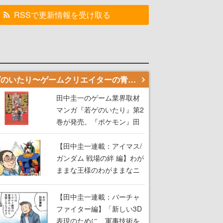
RSSで更新情報を受け取る
若ゲのいたり〜ゲームクリエイターの青春〜
田中圭一のゲーム業界取材
マンガ『若ゲのいたり』第2
巻が発売。『ポケモン』田
尻智さん、『ゼビウス』遠
藤雅伸さんらの貴重なエピ
【田中圭一連載：アイマス/
ソードを収録
ガンダム 戦場の絆 編】わが
ままな王様のわがままなニ
ーズを満たす！──小山順一
朗が貫く姿勢に、ゲームク
【田中圭一連載：バーチャ
リエイターとしての矜持を
ファイター編】「新しい3D
見た【若ゲのいたり最終
表現のために、軍事技術を