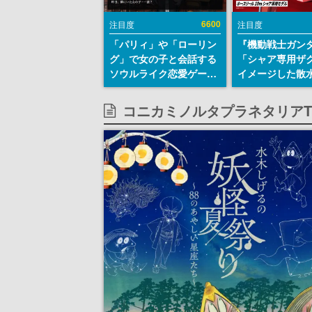
6600
注目度
注目度
「パリィ」や「ローリン
『機動戦士ガン
グ」で女の子と会話する
「シャア専用ザ
ソウルライク恋愛ゲーム
イメージした散
『小早川さんはソウルラ
リールが予約開
イク』無料公開。返事に
にはシャアのパ
コニカミノルタプラネタリアT
失敗すると「YOU
マークやジオン
DIED」
エンブレム、型
どを配置