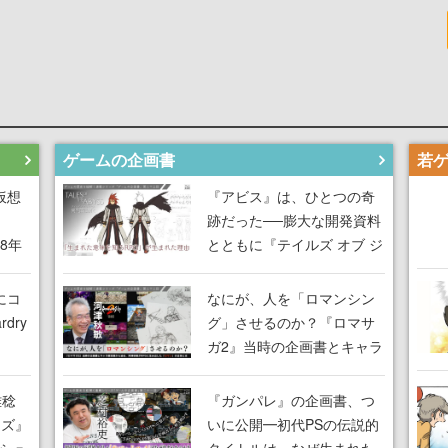
ゲームの企画書
仮想
『アビス』は、ひとつの奇
跡だった──膨大な開発資料
18年
とともに『テイルズ オブ ジ
な宣
アビス』開発陣に聞く、
気だ
「生まれた意味を知る
にコ
なにが、人を「ロマンシン
RPG」が生まれた理由【ゲ
dry
グ」させるのか？『ロマサ
ームの企画書】
ガ2』当時の企画書とキャラ
間限
設定画から迫る、河津秋敏
ラも
がRPGに生み出した「ロマ
雅稔
『ガンパレ』の企画書、つ
ワン
ン」の正体とは【ゲームの
ーズ』
いに公開━初代PSの伝説的
由を
企画書】