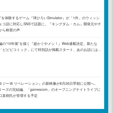
”を体験するゲーム『球ひろいSimulator』が「1件」のウィッシ
ェコ語に対応しSNSで話題に。『キングダム・カム』開発元やチ
から称賛の声
の“10年後”を描く『超かぐやメシ！』Web連載決定。新たな
ル「ビビビコミック」にて特別話が掲載スタート、あのお話には…
タジーⅦ リベレーション』の新映像が8月26日早朝に公開へ。
リーズの完結編、「gamescom」のオープニングナイトライブに
口直樹氏が登壇する予定