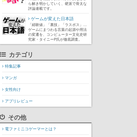
ら解き明かしていく、硬派で骨太な
評論連載です。
ゲームが変えた日本語
「経験値」「裏技」「ラスボス」…
ゲームにまつわる言葉の起源や用法
の変遷を、コンピューター文化史研
究家・タイニーP氏が徹底調査。
カテゴリ
特集記事
マンガ
女性向け
アプリレビュー
その他
電ファミニコゲーマーとは？