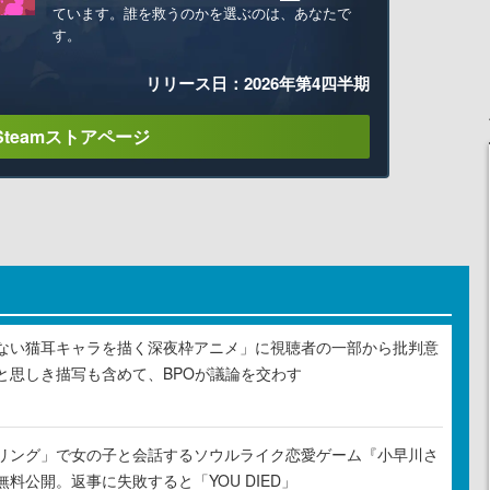
ています。誰を救うのかを選ぶのは、あなたで
す。
リリース日：2026年第4四半期
Steamストアページ
ない猫耳キャラを描く深夜枠アニメ」に視聴者の一部から批判意
と思しき描写も含めて、BPOが議論を交わす
リング」で女の子と会話するソウルライク恋愛ゲーム『小早川さ
料公開。返事に失敗すると「YOU DIED」