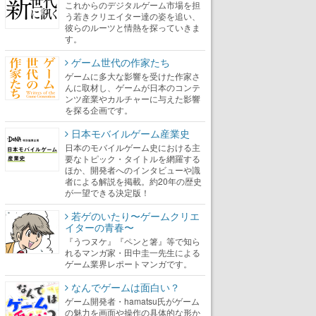
これからのデジタルゲーム市場を担
う若きクリエイター達の姿を追い、
彼らのルーツと情熱を探っていきま
す。
ゲーム世代の作家たち
ゲームに多大な影響を受けた作家さ
んに取材し、ゲームが日本のコンテ
ンツ産業やカルチャーに与えた影響
を探る企画です。
日本モバイルゲーム産業史
日本のモバイルゲーム史における主
要なトピック・タイトルを網羅する
ほか、開発者へのインタビューや識
者による解説を掲載。約20年の歴史
が一望できる決定版！
若ゲのいたり〜ゲームクリエ
イターの青春〜
『うつヌケ』『ペンと箸』等で知ら
れるマンガ家・田中圭一先生による
ゲーム業界レポートマンガです。
なんでゲームは面白い？
ゲーム開発者・hamatsu氏がゲーム
の魅力を画面や操作の具体的な形か