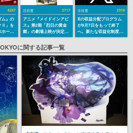
4257
2717
2310
注目度
注目度
ダム』の
アニメ『メイドインアビ
Xの収益分配プログラム
クⅡ」を
ス』第2期「烈日の黄金
が9月7日をもって終了
水ホース
郷」の劇場上映が決定！
へ。新たな収益化制度
始。本体
レグ役・伊瀬茉莉也さん
「Original Content
ーソナル
らが登壇する舞台挨拶も
Rewards Program」を
OKYOに関する記事一覧
公国軍の
実施
発表
式番号な