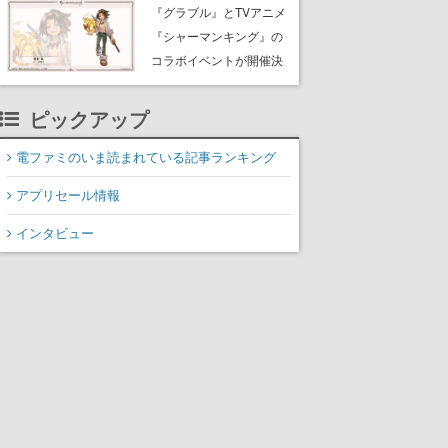
Rewards Program」を発
『グラブル』とTVアニメ
表
『シャーマンキング』の
コラボイベントが開催決
定！麻倉葉（CV：日笠陽
子）のビジュアルも公開
ピックアップ
電ファミのいま読まれている記事ランキング
アプリセール情報
インタビュー