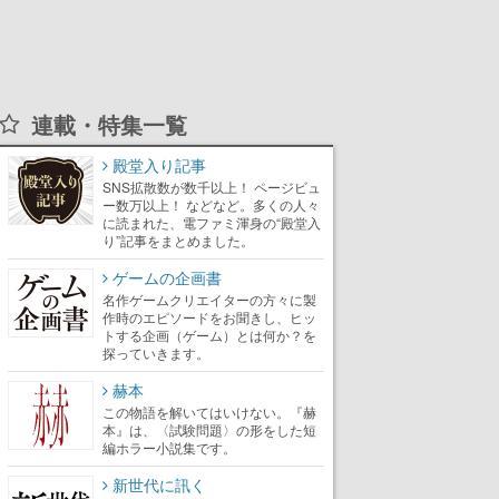
連載・特集一覧
殿堂入り記事
SNS拡散数が数千以上！ ページビュ
ー数万以上！ などなど。多くの人々
に読まれた、電ファミ渾身の“殿堂入
り”記事をまとめました。
ゲームの企画書
名作ゲームクリエイターの方々に製
作時のエピソードをお聞きし、ヒッ
トする企画（ゲーム）とは何か？を
探っていきます。
赫本
この物語を解いてはいけない。『赫
本』は、〈試験問題〉の形をした短
編ホラー小説集です。
新世代に訊く