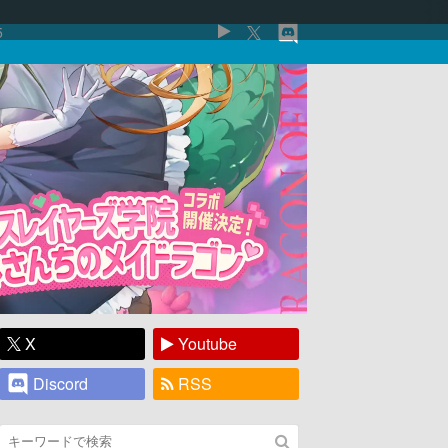
5
X
Youtube
Discord
RSS