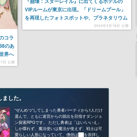
『崩壊：スターレイル』に出てくるホテルの
VIPルームが東京に出現。「ドリームプール」
を再現したフォトスポットや、プラネタリウム
を使ったリッチな演出が楽しめる
2024年3月18日 公開
のコラ
88のあ
世界へ
17日 公開
しました。
“ぜんめつ”してしまった勇者パーティから1人だけ
選んで、ともに迷宮からの脱出を目指すダンジョ
ン探索RPGです。 ただし勇者は「はい/いいえ」
しか喋れず、魔法使いは魔法が使えず、戦士は可
愛らしい人形になっていて、僧侶は██を崇拝し