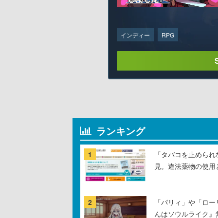
インディー
RPG
ランキング
1
「タバコを止められ
見。違法薬物の使用
2
「パリィ」や「ロー
んはソウルライク』無