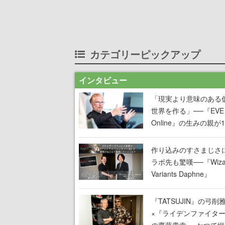
カテゴリーピックアップ
インタビュー
「現実より意味のある
世界を作る」──『EVE
Online』の生みの親が
掲げ続ける”クレイジー
言”は、比喩ではなく本
作り込みのすさまじさ
った
ラボ先も驚嘆──『Wizar
Variants Daphne』
×『FFXI』コラボが期
定なのにジョブもキャ
『TATSUJIN』の弓削
武器も戦闘システムも
×『ライデンファイタ
オフで作り込まれた理