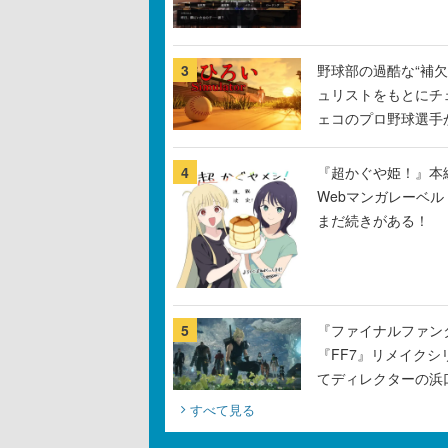
3
野球部の過酷な“補欠
ュリストをもとにチ
ェコのプロ野球選手
4
『超かぐや姫！』本編
Webマンガレーベ
まだ続きがある！
5
『ファイナルファン
『FF7』リメイクシ
てディレクターの浜
すべて見る