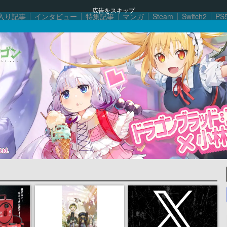
広告をスキップ
入り記事
インタビュー
特集記事
マンガ
Steam
Switch2
PS