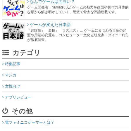
なんでゲームは面白い？
ゲーム開発者・hamatsu氏がゲームの魅力を画面や操作の具体的
な形から解き明かしていく、硬派で骨太な評論連載です。
ゲームが変えた日本語
「経験値」「裏技」「ラスボス」… ゲームにまつわる言葉の起
源や用法の変遷を、コンピューター文化史研究家・タイニーP氏
が徹底調査。
カテゴリ
特集記事
マンガ
女性向け
アプリレビュー
その他
電ファミニコゲーマーとは？