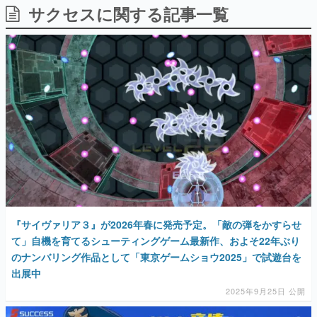
サクセスに関する記事一覧
日本のコンテンツ産業やカルチャーに与えた影響を探る企
画です。
日本モバイルゲーム産業史
日本のモバイルゲーム史における主要なトピック・タイト
ルを網羅するほか、開発者へのインタビューや識者による
解説を掲載。約20年の歴史が一望できる決定版！
若ゲのいたり〜ゲームクリエイターの青春〜
『うつヌケ』『ペンと箸』等で知られるマンガ家・田中圭
一先生によるゲーム業界レポートマンガです。
なんでゲームは面白い？
ゲーム開発者・hamatsu氏がゲームの魅力を画面や操作の
具体的な形から解き明かしていく、硬派で骨太な評論連載
です。
ゲームが変えた日本語
『サイヴァリア３』が2026年春に発売予定。「敵の弾をかすらせ
「経験値」「裏技」「ラスボス」… ゲームにまつわる言葉
の起源や用法の変遷を、コンピューター文化史研究家・タ
て」自機を育てるシューティングゲーム最新作、およそ22年ぶり
イニーP氏が徹底調査。
のナンバリング作品として「東京ゲームショウ2025」で試遊台を
出展中
カテゴリ
2025年9月25日 公開
特集記事