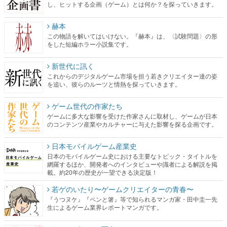
し、ヒットする企画（ゲーム）とは何か？を探っていきます。
赫本
この物語を解いてはいけない。『赫本』は、〈試験問題〉の形
をした短編ホラー小説集です。
新世代に訊く
これからのデジタルゲーム市場を担う若きクリエイター達の姿
を追い、彼らのルーツと情熱を探っていきます。
ゲーム世代の作家たち
ゲームに多大な影響を受けた作家さんに取材し、ゲームが日本
のコンテンツ産業やカルチャーに与えた影響を探る企画です。
日本モバイルゲーム産業史
日本のモバイルゲーム史における主要なトピック・タイトルを
網羅するほか、開発者へのインタビューや識者による解説を掲
載。約20年の歴史が一望できる決定版！
若ゲのいたり〜ゲームクリエイターの青春〜
『うつヌケ』『ペンと箸』等で知られるマンガ家・田中圭一先
生によるゲーム業界レポートマンガです。