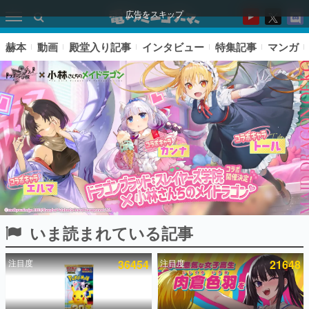
広告をスキップ
赫本
動画
殿堂入り記事
インタビュー
特集記事
マンガ
いま読まれている記事
ピックアップ
注目度
36454
注目度
21648
電ファミのいま読まれている記事ランキング
アプリセール情報