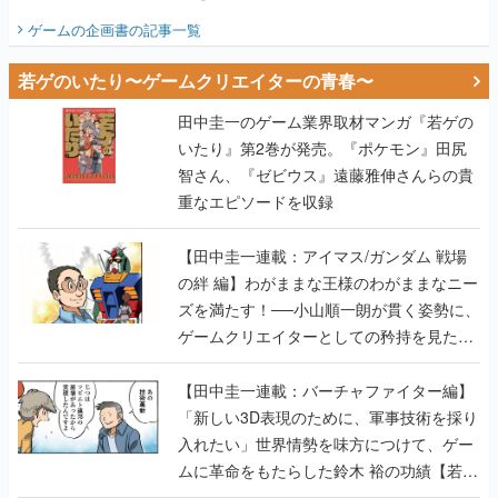
ビュー】
ゲームの企画書
の記事一覧
若ゲのいたり〜ゲームクリエイターの青春〜
田中圭一のゲーム業界取材マンガ『若ゲの
いたり』第2巻が発売。『ポケモン』田尻
智さん、『ゼビウス』遠藤雅伸さんらの貴
重なエピソードを収録
【田中圭一連載：アイマス/ガンダム 戦場
の絆 編】わがままな王様のわがままなニー
ズを満たす！──小山順一朗が貫く姿勢に、
ゲームクリエイターとしての矜持を見た
【若ゲのいたり最終回】
【田中圭一連載：バーチャファイター編】
「新しい3D表現のために、軍事技術を採り
入れたい」世界情勢を味方につけて、ゲー
ムに革命をもたらした鈴木 裕の功績【若ゲ
のいたり】