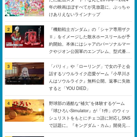
年の映画ほぼすべてが見放題に、ぶっちゃ
けありえないラインナップ
2
『機動戦士ガンダム』の「シャア専用ザク
Ⅱ」をイメージした散水ホースリールが予
約開始。本体にはシャアのパーソナルマー
クやジオン公国軍のエンブレム、型式番号
などを配置
3
「パリィ」や「ローリング」で女の子と会
話するソウルライク恋愛ゲーム『小早川さ
んはソウルライク』無料公開。返事に失敗
すると「YOU DIED」
4
野球部の過酷な“補欠”を体験するゲーム
『球ひろいSimulator』が「1件」のウィッ
シュリストをもとにチェコ語に対応しSNS
で話題に。『キングダム・カム』開発元や
チェコのプロ野球選手から称賛の声