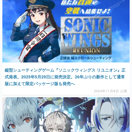
マンガ
女性向け
アプリレビュー
その他
電ファミニコゲーマーとは？
縦型シューティングゲーム『ソニックウィングス リユニオン』正
運営：株式会社マレ
式発表。2025年5月29日に発売決定。26年ぶりの新作として通常
版に加えて限定パッケージ版も発売へ
2024年11月8日 公開