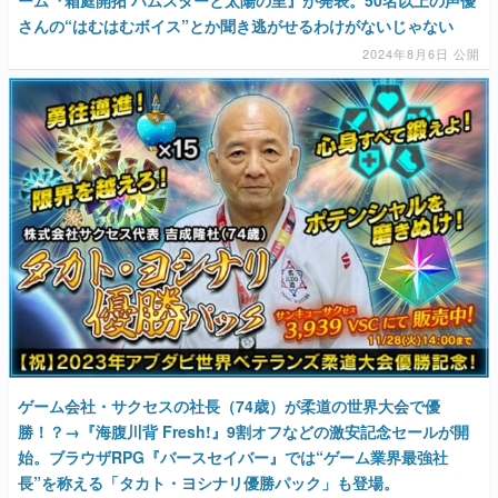
さんの“はむはむボイス”とか聞き逃がせるわけがないじゃない
2024年8月6日 公開
ゲーム会社・サクセスの社長（74歳）が柔道の世界大会で優
勝！？→『海腹川背 Fresh!』9割オフなどの激安記念セールが開
始。ブラウザRPG『バースセイバー』では“ゲーム業界最強社
長”を称える「タカト・ヨシナリ優勝パック」も登場。