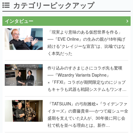
カテゴリーピックアップ
インタビュー
「現実より意味のある仮想世界を作る」
──『EVE Online』の生みの親が18年掲げ
続ける”クレイジーな宣言”は、比喩ではな
く本気だった
作り込みのすさまじさにコラボ先も驚嘆
──『Wizardry Variants Daphne』
×『FFXI』コラボが期間限定なのにジョブ
もキャラも武器も戦闘システムもワンオフ
で作り込まれた理由を両ディレクターに聞
く
『TATSUJIN』の弓削雅稔×『ライデンファ
イターズ』の齋藤貴幸──かつて縦シュー全
盛期を支えていた2人が、30年後に同じ会
社で机を並べる理由とは。新作
『TATSUJIN EXTREME』で初タッグを組