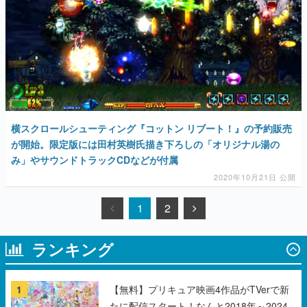
横スクロールシューティング『コットン リブート！』の予約販売
が開始。限定版には田村英樹氏描き下ろしの「オリジナル湯の
み」やサウンドトラックCDなどが付属
2020年10月21日 公開
1
2
ランキング
1
【無料】プリキュア映画4作品がTVerで新
たに配信スタート！なんと2018年～2024