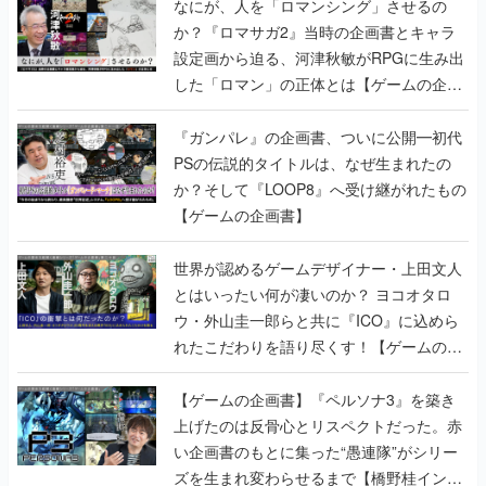
なにが、人を「ロマンシング」させるの
か？『ロマサガ2』当時の企画書とキャラ
設定画から迫る、河津秋敏がRPGに生み出
した「ロマン」の正体とは【ゲームの企画
書】
『ガンパレ』の企画書、ついに公開━初代
PSの伝説的タイトルは、なぜ生まれたの
か？そして『LOOP8』へ受け継がれたもの
【ゲームの企画書】
世界が認めるゲームデザイナー・上田文人
とはいったい何が凄いのか？ ヨコオタロ
ウ・外山圭一郎らと共に『ICO』に込めら
れたこだわりを語り尽くす！【ゲームの企
画書】
【ゲームの企画書】『ペルソナ3』を築き
上げたのは反骨心とリスペクトだった。赤
い企画書のもとに集った“愚連隊”がシリー
ズを生まれ変わらせるまで【橋野桂インタ