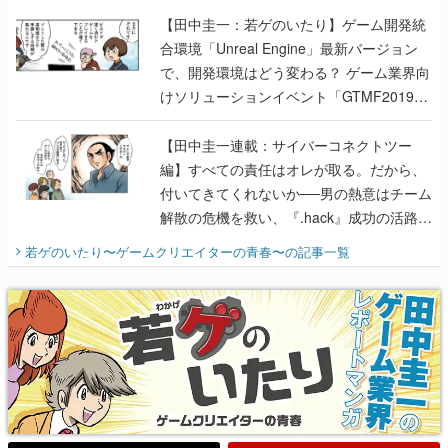
【田中圭一：若ゲのいたり】ゲーム開発統
合環境「Unreal Engine」最新バージョン
で、開発環境はどう変わる？ ゲーム業界向
けソリューションイベント「GTMF2019」
に行って、より理解を深めよう【PR】
【田中圭一連載：サイバーコネクトツー
編】すべての責任はオレが取る。だから、
付いてきてくれないか──男の熱意はチーム
解散の危機を救い、『.hack』成功の活路を
開く。業界の快男児・松山 洋に流れる血は
若ゲのいたり〜ゲームクリエイターの青春〜
の記事一覧
『少年ジャンプ』色だった【若ゲのいた
り】