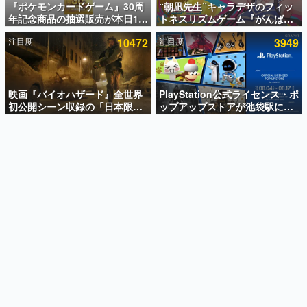
『ポケモンカードゲーム』30周
“朝凪先生”キャラデザのフィッ
年記念商品の抽選販売が本日12
トネスリズムゲーム『がんば
インタビュー
時より開始。拡張パック「30th
れ！チアリズム』Steamストア
注目度
10472
注目度
3949
CELEBRATION」のボックス
ページが公開。キャラクターの
連載・特集一覧
に、「プレミアムデッキセット
CVは陽向葵ゅかさん
エーフィ・ブラッキー」
殿堂入り記事
「FUTURISTIC BOX」の計3商
SNS拡散数が数千以上！ ページビュー数万以上！ などな
品
映画『バイオハザード』全世界
PlayStation公式ライセンス・ポ
ど。多くの人々に読まれた、電ファミ渾身の“殿堂入り”記
初公開シーン収録の「日本限
ップアップストアが池袋駅にて
事をまとめました。
定」予告映像が解禁。バイオの
期間限定で開催。夏のアパレル
日（8月10日）にあわせて、
や『ブラッドボーン』の新作ア
ゲームの企画書
「ラクーンシティ総合病院」へ
イテムが登場
名作ゲームクリエイターの方々に製作時のエピソードをお
聞きし、ヒットする企画（ゲーム）とは何か？を探ってい
行く配達人の姿が披露
きます。
赫本
この物語を解いてはいけない。『赫本』は、〈試験問題〉
の形をした短編ホラー小説集です。
新世代に訊く
これからのデジタルゲーム市場を担う若きクリエイター達
の姿を追い、彼らのルーツと情熱を探っていきます。
ゲーム世代の作家たち
ゲームに多大な影響を受けた作家さんに取材し、ゲームが