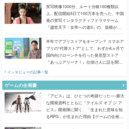
んだレジェンド2人に訊く開発秘話
実写映像1000分、ルート分岐100種類以
上。配信開始5日で100万本を売った、中国
発の実写インタラクティブドラマゲーム
『盛世天下：女帝への道II』の、規模が違
うこだわりをプロデューサーに聞いた
半年でアプリストアをオープン？ スマホア
プリの“代替ストア”として、わずか6ヵ月で
国内向けローンチを行った発見型ストア
『あっぷアリーナ！』仕掛け人に話を聞い
てみた
インタビュー
の記事一覧
ゲームの企画書
『アビス』は、ひとつの奇跡だった──膨大
な開発資料とともに『テイルズ オブ ジ ア
ビス』開発陣に聞く、「生まれた意味を知
るRPG」が生まれた理由【ゲームの企画
書】