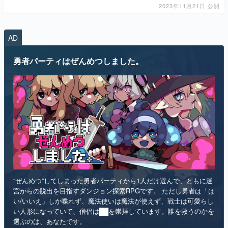
2023年11月21日 公開
AD
勇者パーティはぜんめつしました。
“ぜんめつ”してしまった勇者パーティから1人だけ選んで、ともに迷
宮からの脱出を目指すダンジョン探索RPGです。 ただし勇者は「は
い/いいえ」しか喋れず、魔法使いは魔法が使えず、戦士は可愛らし
い人形になっていて、僧侶は██を崇拝しています。誰を救うのかを
選ぶのは、あなたです。