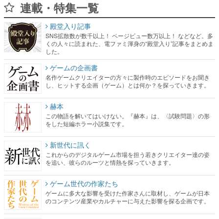
くの人々に読まれた、電ファミ渾身の“殿堂入り”記事をまとめま
した。
ゲームの企画書
名作ゲームクリエイターの方々に製作時のエピソードをお聞き
し、ヒットする企画（ゲーム）とは何か？を探っていきます。
赫本
この物語を解いてはいけない。『赫本』は、〈試験問題〉の形
をした短編ホラー小説集です。
新世代に訊く
これからのデジタルゲーム市場を担う若きクリエイター達の姿
を追い、彼らのルーツと情熱を探っていきます。
ゲーム世代の作家たち
ゲームに多大な影響を受けた作家さんに取材し、ゲームが日本
のコンテンツ産業やカルチャーに与えた影響を探る企画です。
日本モバイルゲーム産業史
日本のモバイルゲーム史における主要なトピック・タイトルを
網羅するほか、開発者へのインタビューや識者による解説を掲
載。約20年の歴史が一望できる決定版！