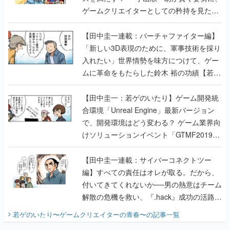
「新しい3D表現のために、軍事技術を採り
入れたい」世界情勢を味方につけて、ゲー
ムに革命をもたらした鈴木 裕の功績【若ゲ
のいたり】
【田中圭一：若ゲのいたり】ゲーム開発統
合環境「Unreal Engine」最新バージョン
で、開発環境はどう変わる？ ゲーム業界向
けソリューションイベント「GTMF2019」
に行って、より理解を深めよう【PR】
【田中圭一連載：サイバーコネクトツー
編】すべての責任はオレが取る。だから、
付いてきてくれないか──男の熱意はチーム
解散の危機を救い、『.hack』成功の活路を
開く。業界の快男児・松山 洋に流れる血は
若ゲのいたり〜ゲームクリエイターの青春〜
の記事一覧
『少年ジャンプ』色だった【若ゲのいた
り】