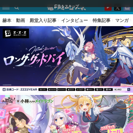
広告をスキップ
赫本
動画
殿堂入り記事
インタビュー
特集記事
マンガ
ピックアップ
電ファミのいま読まれている記事ランキング
アプリセール情報