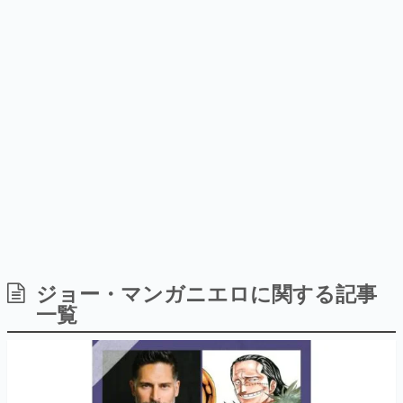
式リリースを記念したキャンペ
を描く
日本のコンテンツ産業やカルチャーに与えた影響を探る企
ーン
画です。
日本モバイルゲーム産業史
日本のモバイルゲーム史における主要なトピック・タイト
ルを網羅するほか、開発者へのインタビューや識者による
解説を掲載。約20年の歴史が一望できる決定版！
若ゲのいたり〜ゲームクリエイターの青春〜
『うつヌケ』『ペンと箸』等で知られるマンガ家・田中圭
一先生によるゲーム業界レポートマンガです。
なんでゲームは面白い？
ゲーム開発者・hamatsu氏がゲームの魅力を画面や操作の
ジョー・マンガニエロに関する記事
具体的な形から解き明かしていく、硬派で骨太な評論連載
一覧
です。
ゲームが変えた日本語
「経験値」「裏技」「ラスボス」… ゲームにまつわる言葉
の起源や用法の変遷を、コンピューター文化史研究家・タ
イニーP氏が徹底調査。
カテゴリ
特集記事