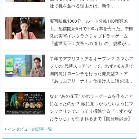
上。配信開始5日で100万本を売った、中国
発の実写インタラクティブドラマゲーム
『盛世天下：女帝への道II』の、規模が違
うこだわりをプロデューサーに聞いた
半年でアプリストアをオープン？ スマホア
プリの“代替ストア”として、わずか6ヵ月で
国内向けローンチを行った発見型ストア
『あっぷアリーナ！』仕掛け人に話を聞い
てみた
なぜ “あの花王” がホラーゲームを作ること
になったのか？ 敵に見つからないようにマ
ジックリンでこっそり掃除する『しずかな
おそうじ』が生まれるまで【開発座談会】
インタビュー
の記事一覧
ゲームの企画書
『アビス』は、ひとつの奇跡だった──膨大