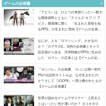
な開発資料とともに『テイルズ オブ ジ ア
ビス』開発陣に聞く、「生まれた意味を知
るRPG」が生まれた理由【ゲームの企画
書】
なにが、人を「ロマンシング」させるの
か？『ロマサガ2』当時の企画書とキャラ
設定画から迫る、河津秋敏がRPGに生み出
した「ロマン」の正体とは【ゲームの企画
書】
『ガンパレ』の企画書、ついに公開━初代
PSの伝説的タイトルは、なぜ生まれたの
か？そして『LOOP8』へ受け継がれたもの
【ゲームの企画書】
世界が認めるゲームデザイナー・上田文人
とはいったい何が凄いのか？ ヨコオタロ
ウ・外山圭一郎らと共に『ICO』に込めら
れたこだわりを語り尽くす！【ゲームの企
画書】