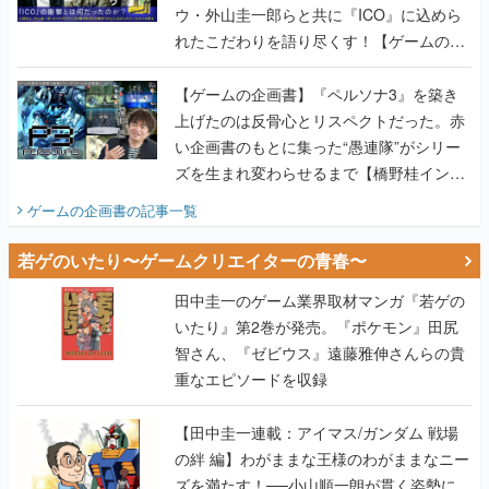
【ゲームの企画書】『ペルソナ3』を築き
上げたのは反骨心とリスペクトだった。赤
い企画書のもとに集った“愚連隊”がシリー
ズを生まれ変わらせるまで【橋野桂インタ
ビュー】
ゲームの企画書
の記事一覧
若ゲのいたり〜ゲームクリエイターの青春〜
田中圭一のゲーム業界取材マンガ『若ゲの
いたり』第2巻が発売。『ポケモン』田尻
智さん、『ゼビウス』遠藤雅伸さんらの貴
重なエピソードを収録
【田中圭一連載：アイマス/ガンダム 戦場
の絆 編】わがままな王様のわがままなニー
ズを満たす！──小山順一朗が貫く姿勢に、
ゲームクリエイターとしての矜持を見た
【若ゲのいたり最終回】
【田中圭一連載：バーチャファイター編】