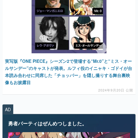
マンガ
女性向け
アプリレビュー
実写版『ONE PIECE』シーズン2で登場する“Mr.0”と“ミス・オー
ルサンデー”のキャストが発表。ルフィ役のイニャキ・ゴドイが台
その他
本読み合わせに同席した「チョッパー」を隠し撮りする舞台裏映
像もお披露目
電ファミニコゲーマーとは？
2024年9月20日 公開
運営：株式会社マレ
AD
勇者パーティはぜんめつしました。