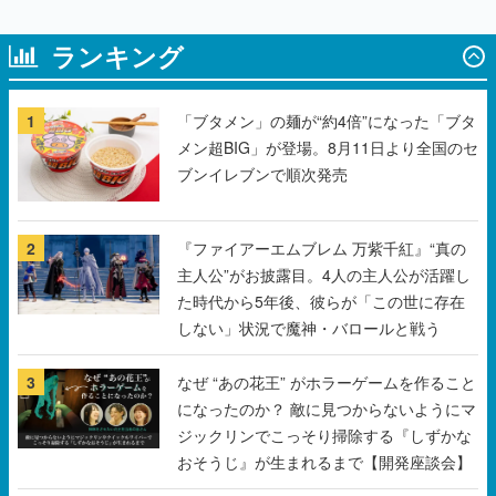
1
「ブタメン」の麺が“約4倍”になった「ブタ
メン超BIG」が登場。8月11日より全国のセ
ブンイレブンで順次発売
2
『ファイアーエムブレム 万紫千紅』“真の
主人公”がお披露目。4人の主人公が活躍し
た時代から5年後、彼らが「この世に存在
しない」状況で魔神・バロールと戦う
3
なぜ “あの花王” がホラーゲームを作ること
になったのか？ 敵に見つからないようにマ
ジックリンでこっそり掃除する『しずかな
おそうじ』が生まれるまで【開発座談会】
4
パペットスンスンの郵便局限定グッズが登
場。お手紙を持ったスンスンのマスコット
や、スンスンがプリントされたレターセッ