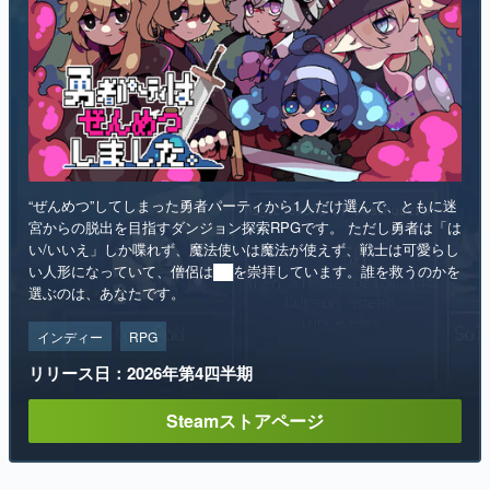
“ぜんめつ”してしまった勇者パーティから1人だけ選んで、ともに迷
宮からの脱出を目指すダンジョン探索RPGです。 ただし勇者は「は
い/いいえ」しか喋れず、魔法使いは魔法が使えず、戦士は可愛らし
い人形になっていて、僧侶は██を崇拝しています。誰を救うのかを
選ぶのは、あなたです。
インディー
RPG
リリース日：2026年第4四半期
Steamストアページ
ランキング