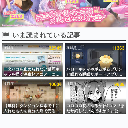
インタビュー
連載・特集一覧
殿堂入り記事
いま読まれている記事
SNS拡散数が数千以上！ ページビュー数万以上！ などな
ど。多くの人々に読まれた、電ファミ渾身の“殿堂入り”記
事をまとめました。
注目度
32945
注目度
11363
ゲームの企画書
名作ゲームクリエイターの方々に製作時のエピソードをお
聞きし、ヒットする企画（ゲーム）とは何か？を探ってい
「タバコを止められない猫耳キ
ハローキティやポムポムプリン
きます。
ャラを描く深夜枠アニメ」に視
と眠れる睡眠サポートアプリ
赫本
聴者の一部から批判意見。違法
『ゆめたび』が配信中。キャラ
この物語を解いてはいけない。『赫本』は、〈試験問題〉
注目度
10604
注目度
9889
薬物の使用と思わしき描写も含
ごとのASMRや目覚ましアラー
の形をした短編ホラー小説集です。
めて、BPOが議論を交わす
ムも搭載
新世代に訊く
【無料】ダンジョン探索で手に
コロコロ初のゆるかわ4コマ『ま
これからのデジタルゲーム市場を担う若きクリエイター達
の姿を追い、彼らのルーツと情熱を探っていきます。
入れたものを自分の店で売るゲ
だサ終しないんですか？』公開
ーム『Moonlighter』がSteam
スタート。主人公は新入社員の
にて無料配布中！続編
侘石ダイヤ、ゲーム会社を舞台
ゲーム世代の作家たち
『Moonlighter 2』の9月2日正
にトラブルへ対応する社員たち
ゲームに多大な影響を受けた作家さんに取材し、ゲームが