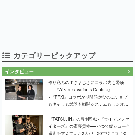
カテゴリーピックアップ
インタビュー
作り込みのすさまじさにコラボ先も驚嘆
──『Wizardry Variants Daphne』
×『FFXI』コラボが期間限定なのにジョブ
もキャラも武器も戦闘システムもワンオフ
で作り込まれた理由を両ディレクターに聞
く
『TATSUJIN』の弓削雅稔×『ライデンファ
イターズ』の齋藤貴幸──かつて縦シュー全
盛期を支えていた2人が、30年後に同じ会
社で机を並べる理由とは。新作
『TATSUJIN EXTREME』で初タッグを組
んだレジェンド2人に訊く開発秘話
実写映像1000分、ルート分岐100種類以