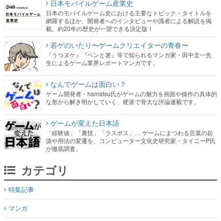
若ゲのいたり〜ゲームクリエイターの青春〜
『うつヌケ』『ペンと箸』等で知られるマンガ家・田中圭一先
生によるゲーム業界レポートマンガです。
なんでゲームは面白い？
ゲーム開発者・hamatsu氏がゲームの魅力を画面や操作の具体的
な形から解き明かしていく、硬派で骨太な評論連載です。
ゲームが変えた日本語
「経験値」「裏技」「ラスボス」… ゲームにまつわる言葉の起
源や用法の変遷を、コンピューター文化史研究家・タイニーP氏
が徹底調査。
カテゴリ
特集記事
マンガ
女性向け
アプリレビュー