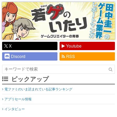
X
Youtube
Discord
RSS
ピックアップ
電ファミのいま読まれている記事ランキング
アプリセール情報
インタビュー
連載・特集一覧
殿堂入り記事
SNS拡散数が数千以上！ ページビュー数万以上！ などなど。多