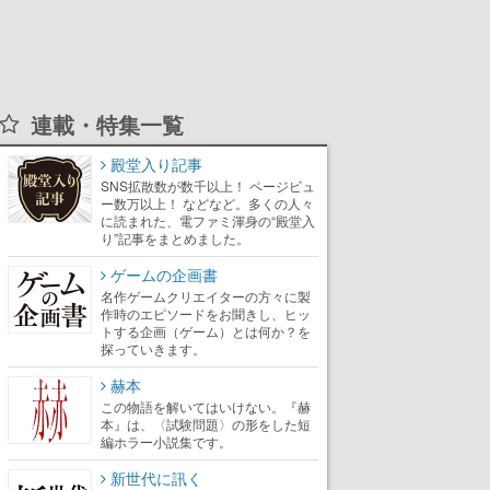
連載・特集一覧
殿堂入り記事
SNS拡散数が数千以上！ ページビュ
ー数万以上！ などなど。多くの人々
に読まれた、電ファミ渾身の“殿堂入
り”記事をまとめました。
ゲームの企画書
名作ゲームクリエイターの方々に製
作時のエピソードをお聞きし、ヒッ
トする企画（ゲーム）とは何か？を
探っていきます。
赫本
この物語を解いてはいけない。『赫
本』は、〈試験問題〉の形をした短
編ホラー小説集です。
新世代に訊く