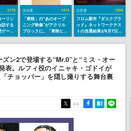
2178
1474
1056
注目度
注目度
ローリン
「東映」の“あのオープ
フロム新作『ダスクブラ
会話する
ニング映像”がアクリル
ッド』ネットワークテス
愛ゲーム
ブロックに。「東映ヒス
トの当選結果が8月7日22
ソウルラ
トリカル グッズコレクシ
時に発表。応募サイトの
。返事に
ョン」が8月下旬より発
マイページから確認可
U
売
能、テスト実施は8月21
日～24日
シーズン2で登場する“Mr.0”と“ミス・オー
が発表。ルフィ役のイニャキ・ゴドイが
た「チョッパー」を隠し撮りする舞台裏
反応