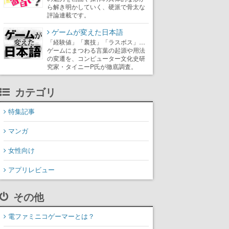
ら解き明かしていく、硬派で骨太な
評論連載です。
ゲームが変えた日本語
「経験値」「裏技」「ラスボス」…
ゲームにまつわる言葉の起源や用法
の変遷を、コンピューター文化史研
究家・タイニーP氏が徹底調査。
カテゴリ
特集記事
マンガ
女性向け
アプリレビュー
その他
電ファミニコゲーマーとは？