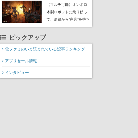
や大きな貝も
【マルチ可能】オンボロ
木製ロボットに乗り移っ
て、遺跡から“家具”を持ち
帰るホラーアクションゲ
ーム『GRAIN ROT』が本
ピックアップ
日8月8日Steamにて発
売。迫る“腐敗”から逃げ延
電ファミのいま読まれている記事ランキング
び、持ち帰った家具で基
アプリセール情報
地を再建
インタビュー