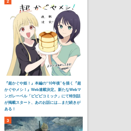
2
『超かぐや姫！』本編の“10年後”を描く『超
かぐやメシ！』Web連載決定。新たなWebマ
ンガレーベル「ビビビコミック」にて特別話
が掲載スタート、あのお話には…まだ続きが
ある！
3