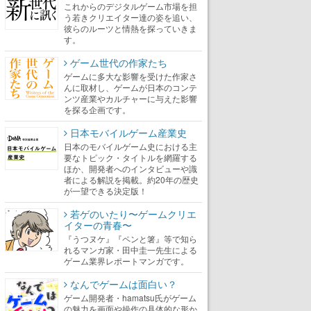
これからのデジタルゲーム市場を担
う若きクリエイター達の姿を追い、
彼らのルーツと情熱を探っていきま
す。
ゲーム世代の作家たち
ゲームに多大な影響を受けた作家さ
んに取材し、ゲームが日本のコンテ
ンツ産業やカルチャーに与えた影響
を探る企画です。
日本モバイルゲーム産業史
日本のモバイルゲーム史における主
要なトピック・タイトルを網羅する
ほか、開発者へのインタビューや識
者による解説を掲載。約20年の歴史
が一望できる決定版！
若ゲのいたり〜ゲームクリエ
イターの青春〜
『うつヌケ』『ペンと箸』等で知ら
れるマンガ家・田中圭一先生による
ゲーム業界レポートマンガです。
なんでゲームは面白い？
ゲーム開発者・hamatsu氏がゲーム
の魅力を画面や操作の具体的な形か