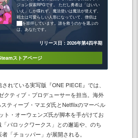
ジョン探索RPGです。 ただし勇者は「はい/い
いえ」しか喋れず、魔法使いは魔法が使えず、
戦士は可愛らしい人形になっていて、僧侶は
██を崇拝しています。誰を救うのかを選ぶの
は、あなたです。
リリース日：2026年第4四半期
Steamストアページ
されている実写版『ONE PIECE』では、
ゼクティブ・プロデューサーを担当。海外
スティーブ・マエダ氏とNetflixのマーベル
ット・オーウェンズ氏が脚本を手がけてお
織「バロックワークス」との邂逅や、のち
る医者「チョッパー」が展開される。