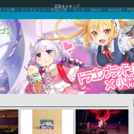
広告をスキップ
入り記事
インタビュー
特集記事
マンガ
Steam
Switch2
PS