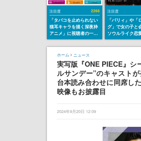
2266
注目度
注目度
「タバコを止められない
「パリィ」や「
猫耳キャラを描く深夜枠
グ」で女の子と
アニメ」に視聴者の一部
ソウルライク恋
から批判意見。違法薬物
『小早川さんは
の使用と思しき描写も含
イク』無料公開
めて、BPOが議論を交わ
失敗すると「YO
ホーム
ニュース
す
DIED」
実写版『ONE PIECE』
ルサンデー”のキャスト
台本読み合わせに同席し
映像もお披露目
2024年9月20日 12:09