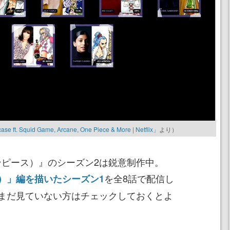
 ft. Squid Game, Arcane, One Piece & More | Netflix」
より）
（ワンピース）』のシーズン2は鋭意制作中。
を全8話で配信し
）」編を描いたシーズン1
まだ見ていない方はチェックしておくとよ