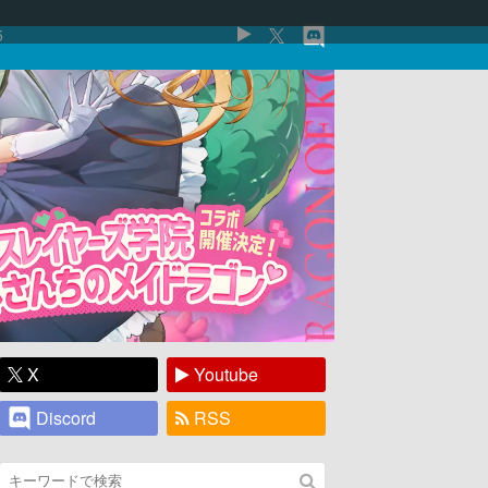
5
X
Youtube
Discord
RSS