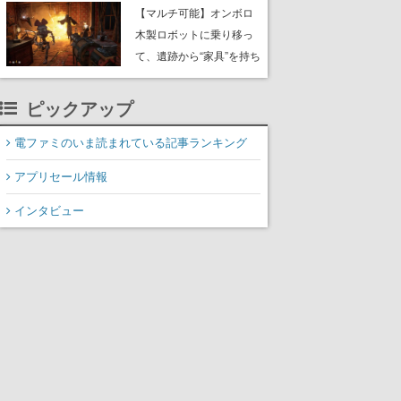
や大きな貝も
【マルチ可能】オンボロ
木製ロボットに乗り移っ
て、遺跡から“家具”を持ち
帰るホラーアクションゲ
ーム『GRAIN ROT』が本
ピックアップ
日8月8日Steamにて発
売。迫る“腐敗”から逃げ延
電ファミのいま読まれている記事ランキング
び、持ち帰った家具で基
アプリセール情報
地を再建
インタビュー