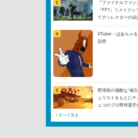
3
『ファイナルファン
『FF7』リメイクシ
てディレクターの浜
4
VTuber・ばあち
説明
5
野球部の過酷な“補欠
ュリストをもとにチ
ェコのプロ野球選手
すべて見る