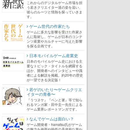
これからのデジタルゲーム市場を担
う若きクリエイター達の姿を追い、
彼らのルーツと情熱を探っていきま
す。
ゲーム世代の作家たち
ゲームに多大な影響を受けた作家さ
んに取材し、ゲームが日本のコンテ
ンツ産業やカルチャーに与えた影響
を探る企画です。
日本モバイルゲーム産業史
日本のモバイルゲーム史における主
要なトピック・タイトルを網羅する
ほか、開発者へのインタビューや識
者による解説を掲載。約20年の歴史
が一望できる決定版！
若ゲのいたり〜ゲームクリエ
イターの青春〜
『うつヌケ』『ペンと箸』等で知ら
れるマンガ家・田中圭一先生による
ゲーム業界レポートマンガです。
なんでゲームは面白い？
ゲーム開発者・hamatsu氏がゲーム
の魅力を画面や操作の具体的な形か