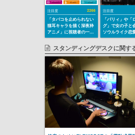
2266
注目度
注目度
「タバコを止められない
「パリィ」や「
猫耳キャラを描く深夜枠
グ」で女の子と
アニメ」に視聴者の一部
ソウルライク恋
から批判意見。違法薬物
『小早川さんは
の使用と思しき描写も含
イク』無料公開
スタンディングデスクに関す
めて、BPOが議論を交わ
失敗すると「YO
す
DIED」