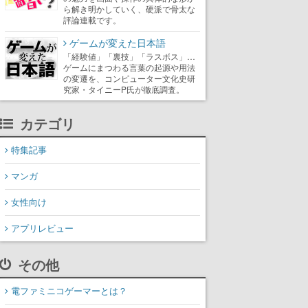
ら解き明かしていく、硬派で骨太な
評論連載です。
ゲームが変えた日本語
「経験値」「裏技」「ラスボス」…
ゲームにまつわる言葉の起源や用法
の変遷を、コンピューター文化史研
究家・タイニーP氏が徹底調査。
カテゴリ
特集記事
マンガ
女性向け
アプリレビュー
その他
電ファミニコゲーマーとは？