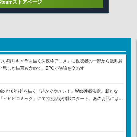
Steamストアページ
ない猫耳キャラを描く深夜枠アニメ」に視聴者の一部から批判意
と思しき描写も含めて、BPOが議論を交わす
の“10年後”を描く『超かぐやメシ！』Web連載決定。新たな
ル「ビビビコミック」にて特別話が掲載スタート、あのお話には…