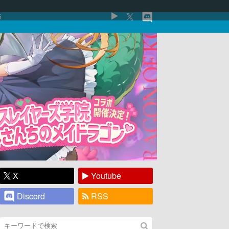
5
X
Youtube
Discord
RSS