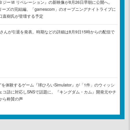
タジーⅦ リベレーション』の新映像が8月26日早朝に公開へ。
リーズの完結編、「gamescom」のオープニングナイトライブに
口直樹氏が登壇する予定
ゃるさんが引退を発表。時期などの詳細は8月9日15時からの配信で
”を体験するゲーム『球ひろいSimulator』が「1件」のウィッシ
ェコ語に対応しSNSで話題に。『キングダム・カム』開発元やチ
から称賛の声