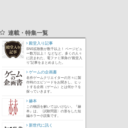
連載・特集一覧
殿堂入り記事
SNS拡散数が数千以上！ ページビュ
ー数万以上！ などなど。多くの人々
に読まれた、電ファミ渾身の“殿堂入
り”記事をまとめました。
ゲームの企画書
名作ゲームクリエイターの方々に製
作時のエピソードをお聞きし、ヒッ
トする企画（ゲーム）とは何か？を
探っていきます。
赫本
この物語を解いてはいけない。『赫
本』は、〈試験問題〉の形をした短
編ホラー小説集です。
新世代に訊く