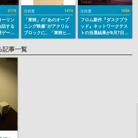
2178
1474
1056
注目度
注目度
ローリン
「東映」の“あのオープ
フロム新作『ダスクブラ
会話する
ニング映像”がアクリル
ッド』ネットワークテス
愛ゲーム
ブロックに。「東映ヒス
トの当選結果が8月7日22
ソウルラ
トリカル グッズコレクシ
時に発表。応募サイトの
。返事に
ョン」が8月下旬より発
マイページから確認可
る記事一覧
U
売
能、テスト実施は8月21
日～24日