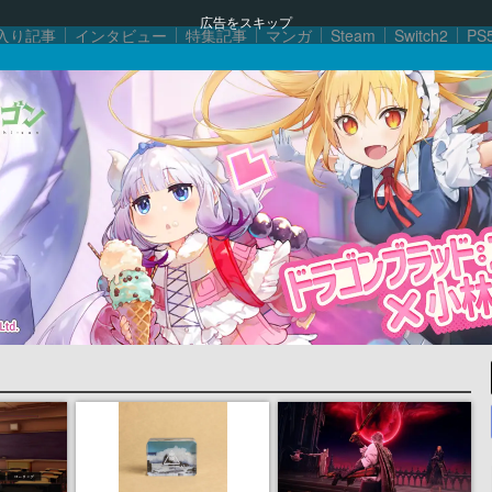
広告をスキップ
入り記事
インタビュー
特集記事
マンガ
Steam
Switch2
PS