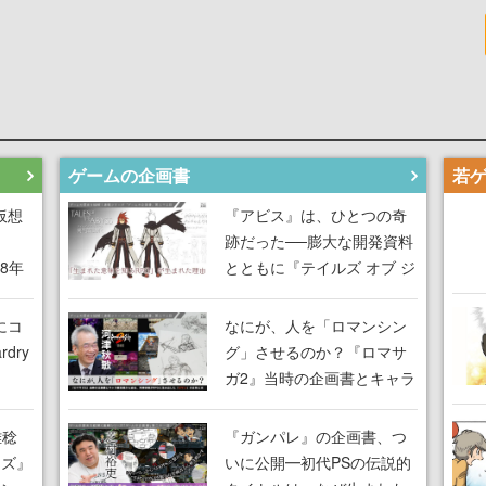
ゲームの企画書
仮想
『アビス』は、ひとつの奇
跡だった──膨大な開発資料
18年
とともに『テイルズ オブ ジ
な宣
アビス』開発陣に聞く、
気だ
「生まれた意味を知る
にコ
なにが、人を「ロマンシン
RPG」が生まれた理由【ゲ
dry
グ」させるのか？『ロマサ
ームの企画書】
ガ2』当時の企画書とキャラ
間限
設定画から迫る、河津秋敏
ラも
がRPGに生み出した「ロマ
雅稔
『ガンパレ』の企画書、つ
ワン
ン」の正体とは【ゲームの
ーズ』
いに公開━初代PSの伝説的
由を
企画書】