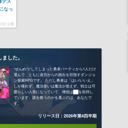
降デス
になっ
月2日 公開
しました。
“ぜんめつ”してしまった勇者パーティから1人だけ
選んで、ともに迷宮からの脱出を目指すダンジョ
ン探索RPGです。 ただし勇者は「はい/いいえ」
しか喋れず、魔法使いは魔法が使えず、戦士は可
愛らしい人形になっていて、僧侶は██を崇拝し
ています。誰を救うのかを選ぶのは、あなたで
す。
リリース日：2026年第4四半期