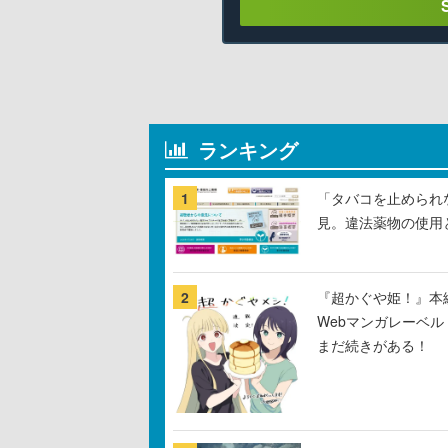
ランキング
1
「タバコを止められ
見。違法薬物の使用
2
『超かぐや姫！』本編
Webマンガレーベ
まだ続きがある！