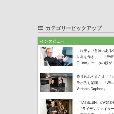
カテゴリーピックアップ
インタビュー
「現実より意味のある
世界を作る」──『EVE
Online』の生みの親が
掲げ続ける”クレイジー
言”は、比喩ではなく本
作り込みのすさまじさ
った
ラボ先も驚嘆──『Wizar
Variants Daphne』
×『FFXI』コラボが期
定なのにジョブもキャ
『TATSUJIN』の弓削
武器も戦闘システムも
×『ライデンファイタ
オフで作り込まれた理