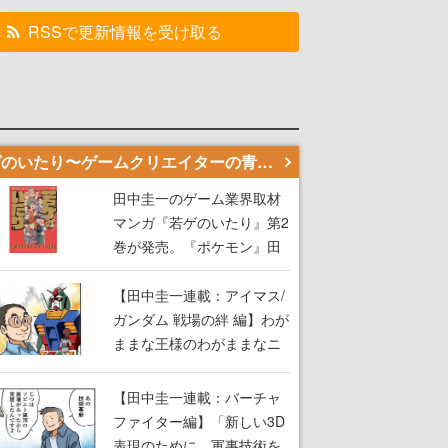
RSSで更新情報を受け取る
若ゲのいたり〜ゲームクリエイターの青春〜
田中圭一のゲーム業界取材
マンガ『若ゲのいたり』第2
巻が発売。『ポケモン』田
尻智さん、『ゼビウス』遠
藤雅伸さんらの貴重なエピ
【田中圭一連載：アイマス/
ソードを収録
ガンダム 戦場の絆 編】わが
ままな王様のわがままなニ
ーズを満たす！──小山順一
朗が貫く姿勢に、ゲームク
【田中圭一連載：バーチャ
リエイターとしての矜持を
ファイター編】「新しい3D
見た【若ゲのいたり最終
表現のために、軍事技術を