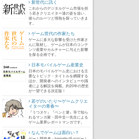
新世代に訊く
これからのデジタルゲーム市場を担
う若きクリエイター達の姿を追い、
彼らのルーツと情熱を探っていきま
す。
ゲーム世代の作家たち
ゲームに多大な影響を受けた作家さ
んに取材し、ゲームが日本のコンテ
ンツ産業やカルチャーに与えた影響
を探る企画です。
日本モバイルゲーム産業史
日本のモバイルゲーム史における主
要なトピック・タイトルを網羅する
ほか、開発者へのインタビューや識
者による解説を掲載。約20年の歴史
が一望できる決定版！
若ゲのいたり〜ゲームクリエ
イターの青春〜
『うつヌケ』『ペンと箸』等で知ら
れるマンガ家・田中圭一先生による
ゲーム業界レポートマンガです。
なんでゲームは面白い？
ゲーム開発者・hamatsu氏がゲーム