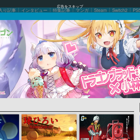
広告をスキップ
入り記事
インタビュー
特集記事
マンガ
Steam
Switch2
PS