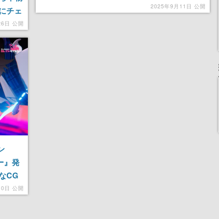
は、心からバイクが好きなんだ、それだけは事
2025年9月11日 公開
にチェ
実なんだ……！でも……でも嬉しくて、おれは
マーク
26日 公開
悔しい……ッ！
←なん
ン
ー』発
なCG
ちの姿
10日 公開