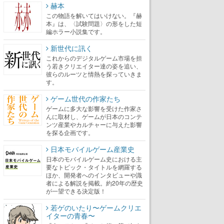
赫本
この物語を解いてはいけない。『赫
本』は、〈試験問題〉の形をした短
編ホラー小説集です。
新世代に訊く
これからのデジタルゲーム市場を担
う若きクリエイター達の姿を追い、
彼らのルーツと情熱を探っていきま
す。
ゲーム世代の作家たち
ゲームに多大な影響を受けた作家さ
んに取材し、ゲームが日本のコンテ
ンツ産業やカルチャーに与えた影響
を探る企画です。
日本モバイルゲーム産業史
日本のモバイルゲーム史における主
要なトピック・タイトルを網羅する
ほか、開発者へのインタビューや識
者による解説を掲載。約20年の歴史
が一望できる決定版！
若ゲのいたり〜ゲームクリエ
イターの青春〜