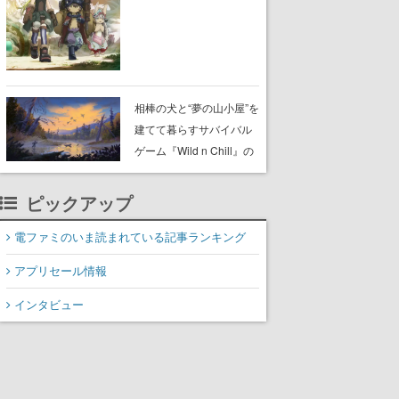
らが登壇する舞台挨拶も
実施
相棒の犬と“夢の山小屋”を
建てて暮らすサバイバル
ゲーム『Wild n Chill』の
体験版がSteamで配信
中。ドット絵の大自然
ピックアップ
で、喧騒を忘れよう
電ファミのいま読まれている記事ランキング
アプリセール情報
インタビュー