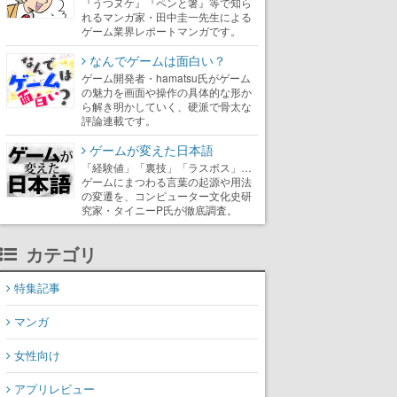
『うつヌケ』『ペンと箸』等で知ら
れるマンガ家・田中圭一先生による
ゲーム業界レポートマンガです。
なんでゲームは面白い？
ゲーム開発者・hamatsu氏がゲーム
の魅力を画面や操作の具体的な形か
ら解き明かしていく、硬派で骨太な
評論連載です。
ゲームが変えた日本語
「経験値」「裏技」「ラスボス」…
ゲームにまつわる言葉の起源や用法
の変遷を、コンピューター文化史研
究家・タイニーP氏が徹底調査。
カテゴリ
特集記事
マンガ
女性向け
アプリレビュー