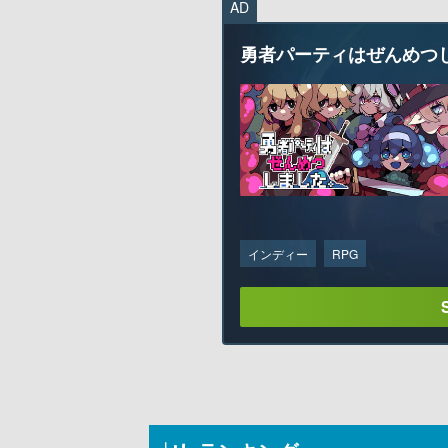
AD
勇者パーティはぜんめつ
インディー
RPG