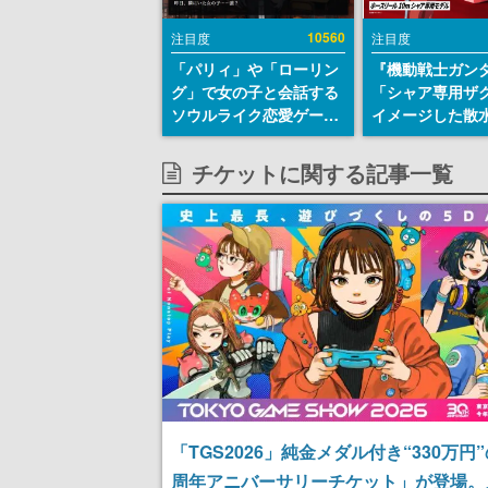
10560
注目度
注目度
「パリィ」や「ローリン
『機動戦士ガン
グ」で女の子と会話する
「シャア専用ザ
ソウルライク恋愛ゲーム
イメージした散
『小早川さんはソウルラ
リールが予約開
イク』無料公開。返事に
にはシャアのパ
チケットに関する記事一覧
失敗すると「YOU
マークやジオン
DIED」
エンブレム、型
どを配置
「TGS2026」純金メダル付き“330万円”
周年アニバーサリーチケット」が登場。