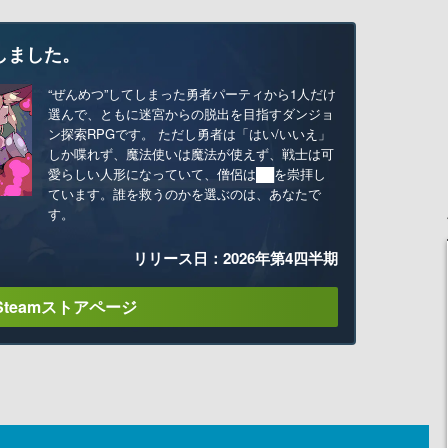
しました。
“ぜんめつ”してしまった勇者パーティから1人だけ
選んで、ともに迷宮からの脱出を目指すダンジョ
ン探索RPGです。 ただし勇者は「はい/いいえ」
しか喋れず、魔法使いは魔法が使えず、戦士は可
愛らしい人形になっていて、僧侶は██を崇拝し
ています。誰を救うのかを選ぶのは、あなたで
す。
リリース日：2026年第4四半期
Steamストアページ