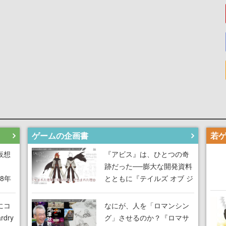
ゲームの企画書
仮想
『アビス』は、ひとつの奇
跡だった──膨大な開発資料
18年
とともに『テイルズ オブ ジ
な宣
アビス』開発陣に聞く、
気だ
「生まれた意味を知る
にコ
なにが、人を「ロマンシン
RPG」が生まれた理由【ゲ
dry
グ」させるのか？『ロマサ