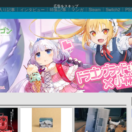
広告をスキップ
入り記事
インタビュー
特集記事
マンガ
Steam
Switch2
PS