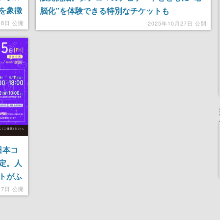
を象徴
脳化”を体験できる特別なチケットも
月8日 公開
2025年10月27日 公開
日本コ
定。人
トがふ
月7日 公開