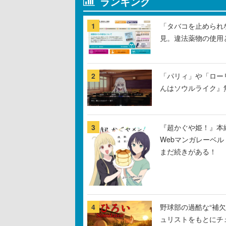
ランキング
1
「タバコを止められ
見。違法薬物の使用
2
「パリィ」や「ロー
んはソウルライク』無
3
『超かぐや姫！』本編
Webマンガレーベ
まだ続きがある！
4
野球部の過酷な“補欠
ュリストをもとにチ