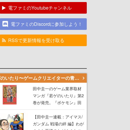
電ファミのYoutubeチャンネル
電ファミのDiscordに参加しよう！
RSSで更新情報を受け取る
若ゲのいたり〜ゲームクリエイターの青春〜
田中圭一のゲーム業界取材
マンガ『若ゲのいたり』第2
巻が発売。『ポケモン』田
尻智さん、『ゼビウス』遠
藤雅伸さんらの貴重なエピ
【田中圭一連載：アイマス/
ソードを収録
ガンダム 戦場の絆 編】わが