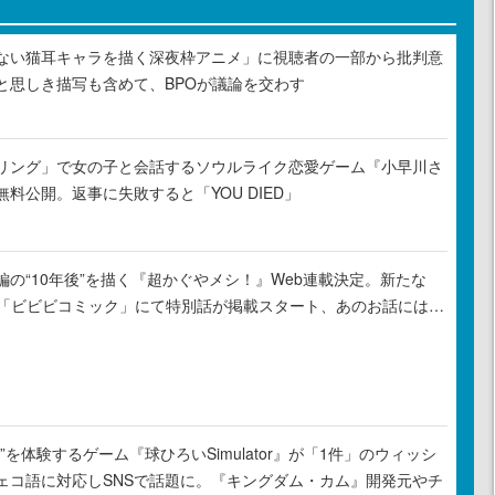
ない猫耳キャラを描く深夜枠アニメ」に視聴者の一部から批判意
と思しき描写も含めて、BPOが議論を交わす
リング」で女の子と会話するソウルライク恋愛ゲーム『小早川さ
料公開。返事に失敗すると「YOU DIED」
の“10年後”を描く『超かぐやメシ！』Web連載決定。新たな
ル「ビビビコミック」にて特別話が掲載スタート、あのお話には…
”を体験するゲーム『球ひろいSimulator』が「1件」のウィッシ
ェコ語に対応しSNSで話題に。『キングダム・カム』開発元やチ