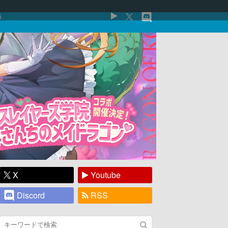
5
X
Youtube
Discord
RSS