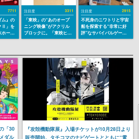
7711
3311
2915
注目度
注目度
ダム』の
「東映」の“あのオープ
不死身のニワトリと宇宙
クⅡ」を
ニング映像”がアクリル
船を探索する“非常に好
水ホース
ブロックに。「東映ヒス
評”なサバイバルゲーム
始。本体
トリカル グッズコレクシ
『Breathedge』が無料
ーソナル
ョン」が8月下旬より発
で配布中。入手できる期
公国軍の
売
間は8月10日まで
式番号な
の「30
『攻殻機動隊展』入場チケットが10月28日より
メダル
販売開始。タチコマのナビゲートとともに“電