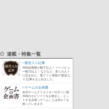
連載・特集一覧
殿堂入り記事
SNS拡散数が数千以上！ ページビュ
ー数万以上！ などなど。多くの人々
に読まれた、電ファミ渾身の“殿堂入
り”記事をまとめました。
ゲームの企画書
名作ゲームクリエイターの方々に製
作時のエピソードをお聞きし、ヒッ
トする企画（ゲーム）とは何か？を
探っていきます。