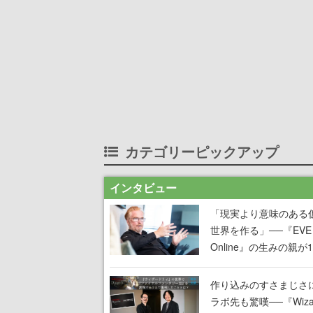
カテゴリーピックアップ
インタビュー
「現実より意味のある
世界を作る」──『EVE
Online』の生みの親が
掲げ続ける”クレイジー
言”は、比喩ではなく本
作り込みのすさまじさ
った
ラボ先も驚嘆──『Wizar