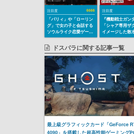
6666
注目度
注目度
「パリィ」や「ローリン
『機動戦士ガン
グ」で女の子と会話する
「シャア専用ザ
ソウルライク恋愛ゲーム
イメージした散
『小早川さんはソウルラ
リールが予約開
イク』無料公開。返事に
にはシャアのパ
ドスパラに関する記事一覧
失敗すると「YOU
マークやジオン
DIED」
エンブレム、型
どを配置
最上級グラフィックカード「GeForce R
4090」を搭載した超高性能ゲーミングP