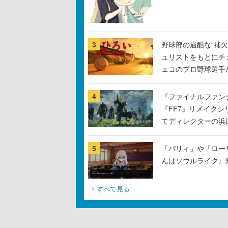
3
野球部の過酷な“補欠
ュリストをもとにチ
ェコのプロ野球選手
4
『ファイナルファン
『FF7』リメイクシ
てディレクターの浜
5
「パリィ」や「ロー
んはソウルライク』無
すべて見る