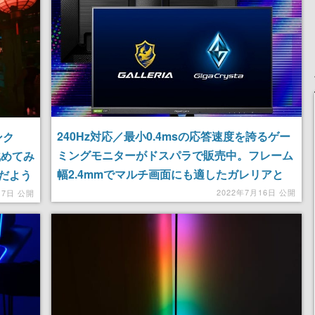
240Hz対応／最小0.4msの応答速度を誇るゲー
ンク
ミングモニターがドスパラで販売中。フレーム
眺めてみ
幅2.4mmでマルチ画面にも適したガレリアと
だよう
GigaCrystaのコラボモデル
2022年7月16日 公開
月7日 公開