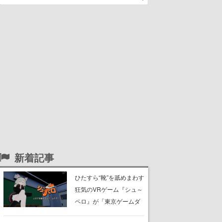
新着記事
ひたすら“靴”を舐めまわす
狂気のVRゲーム『シュ～
ペロ』が「東京ゲームダ
ンジョン」に展示中。キ