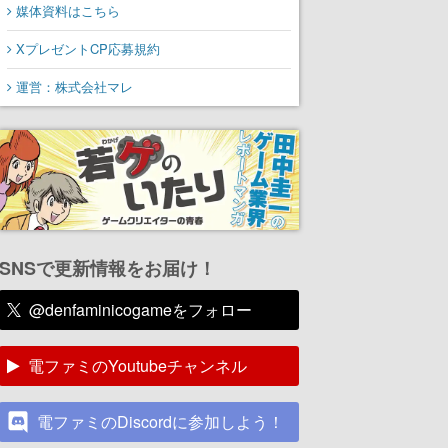
媒体資料はこちら
XプレゼントCP応募規約
運営：株式会社マレ
SNSで更新情報をお届け！
@denfaminicogameをフォロー
電ファミのYoutubeチャンネル
電ファミのDiscordに参加しよう！