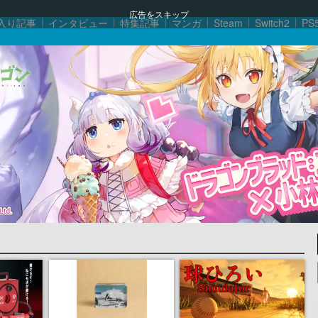
広告をスキップ
入り記事
インタビュー
特集記事
マンガ
Steam
Switch2
PS