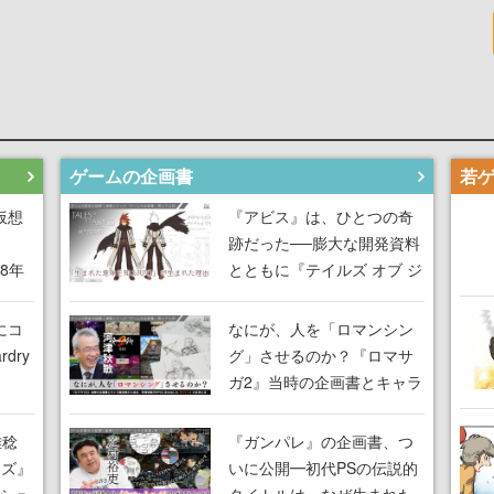
ゲームの企画書
仮想
『アビス』は、ひとつの奇
跡だった──膨大な開発資料
18年
とともに『テイルズ オブ ジ
な宣
アビス』開発陣に聞く、
気だ
「生まれた意味を知る
にコ
なにが、人を「ロマンシン
RPG」が生まれた理由【ゲ
dry
グ」させるのか？『ロマサ
ームの企画書】
ガ2』当時の企画書とキャラ
間限
設定画から迫る、河津秋敏
ラも
がRPGに生み出した「ロマ
雅稔
『ガンパレ』の企画書、つ
ワン
ン」の正体とは【ゲームの
ーズ』
いに公開━初代PSの伝説的
由を
企画書】