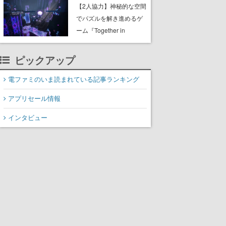
ャッチコピーは「三度の
【2人協力】神秘的な空間
飯より靴を舐めよう」と
でパズルを解き進めるゲ
前のめり。公式アカウン
ーム『Together in
トも開設され、2026年リ
Forgotten Lands』が本日
リースに向けて開発中
8月8日Steamでリリー
ピックアップ
ス。時に忘れ去られた世
界の古代洞窟を舞台に、4
電ファミのいま読まれている記事ランキング
つのバイオームを探索し
アプリセール情報
ながら脱出を目指す
インタビュー