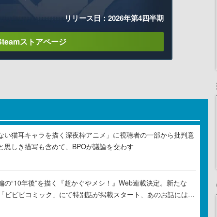
リリース日：2026年第4四半期
Steamストアページ
ない猫耳キャラを描く深夜枠アニメ」に視聴者の一部から批判意
と思しき描写も含めて、BPOが議論を交わす
の“10年後”を描く『超かぐやメシ！』Web連載決定。新たな
ル「ビビビコミック」にて特別話が掲載スタート、あのお話には…