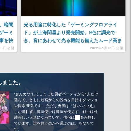
。暗闇
光る用途に特化した「ゲーミングフロアライ
ゲーミ
ト」が上海問屋より発売開始。9色に調光で
事を快
き、音にあわせて光る機能も備えたムード高ま
るゲーミング照明
26日 公開
2022年5月12日 公開
しました。
“ぜんめつ”してしまった勇者パーティから1人だけ
選んで、ともに迷宮からの脱出を目指すダンジョ
ン探索RPGです。 ただし勇者は「はい/いいえ」
しか喋れず、魔法使いは魔法が使えず、戦士は可
愛らしい人形になっていて、僧侶は██を崇拝し
ています。誰を救うのかを選ぶのは、あなたで
す。