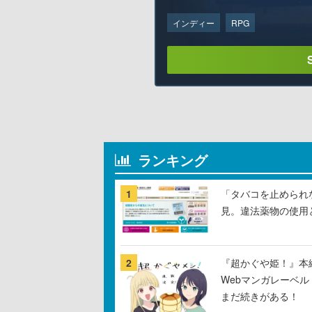
インディー
RPG
ランキング
1
「タバコを止められ
見。違法薬物の使用
2
『超かぐや姫！』本編
Webマンガレーベ
まだ続きがある！