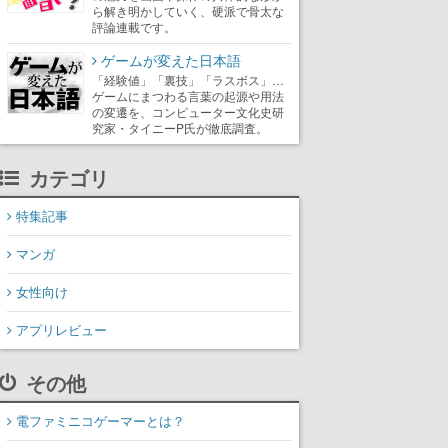
ら解き明かしていく、硬派で骨太な
評論連載です。
ゲームが変えた日本語
「経験値」「裏技」「ラスボス」…
ゲームにまつわる言葉の起源や用法
の変遷を、コンピューター文化史研
究家・タイニーP氏が徹底調査。
カテゴリ
特集記事
マンガ
女性向け
アプリレビュー
その他
電ファミニコゲーマーとは？