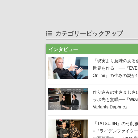
カテゴリーピックアップ
インタビュー
「現実より意味のある
世界を作る」──『EVE
Online』の生みの親が
掲げ続ける”クレイジー
言”は、比喩ではなく本
作り込みのすさまじさ
った
ラボ先も驚嘆──『Wizar
Variants Daphne』
×『FFXI』コラボが期
定なのにジョブもキャ
『TATSUJIN』の弓削
武器も戦闘システムも
×『ライデンファイタ
オフで作り込まれた理