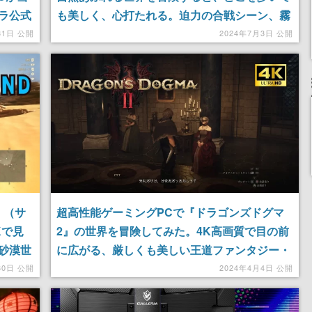
ラ公式
も美しく、心打たれる。迫力の合戦シーン、霧
プレイ
濃い朝の景色、夕景、雨の中の戦いなど、対馬
31日 公開
2024年7月3日 公開
を舞台とした美しいシチュエーションの数々を
4K映像でお届け
』（サ
超高性能ゲーミングPCで『ドラゴンズドグマ
Kで見
2』の世界を冒険してみた。4K高画質で目の前
砂漠世
に広がる、厳しくも美しい王道ファンタジー・
オープンワールドRPGの映像を公開
30日 公開
2024年4月4日 公開