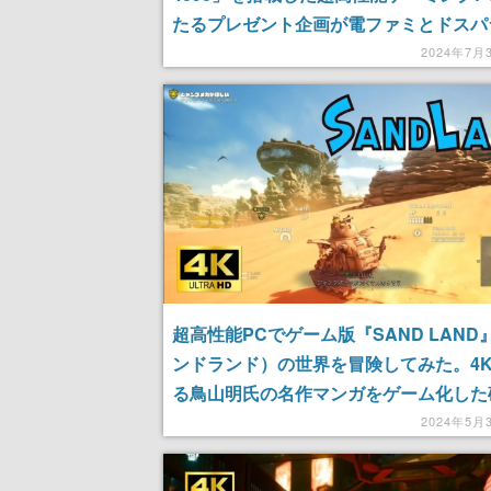
たるプレゼント企画が電ファミとドスパ
Xにて開催。同機種を使用して撮影した
2024年7月
動画も公開中
超高性能PCでゲーム版『SAND LAND
ンドランド）の世界を冒険してみた。4
る鳥山明氏の名作マンガをゲーム化した
界の風景
2024年5月