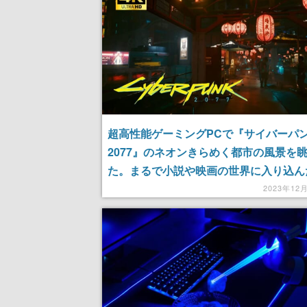
超高性能ゲーミングPCで『サイバーパ
2077』のネオンきらめく都市の風景を
た。まるで小説や映画の世界に入り込ん
な没入感満載の体験を4K映像で公開
2023年12