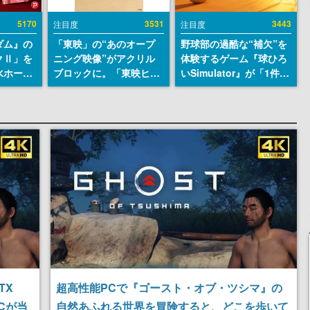
5170
3531
3443
注目度
注目度
ダム』の
「東映」の“あのオープ
野球部の過酷な“補欠”を
クⅡ」を
ニング映像”がアクリル
体験するゲーム『球ひろ
水ホース
ブロックに。「東映ヒス
いSimulator』が「1件」
始。本体
トリカル グッズコレクシ
のウィッシュリストをも
ーソナル
ョン」が8月下旬より発
とにチェコ語に対応し
公国軍の
売
SNSで話題に。『キング
式番号な
ダム・カム』開発元やチ
ェコのプロ野球選手から
称賛の声
TX
超高性能PCで『ゴースト・オブ・ツシマ』の
Cが当
自然あふれる世界を冒険すると、どこを歩いて