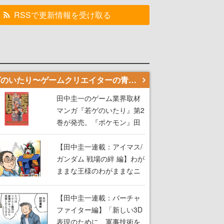
RSSで更新情報を受け取る
若ゲのいたり〜ゲームクリエイターの青春〜
田中圭一のゲーム業界取材
マンガ『若ゲのいたり』第2
巻が発売。『ポケモン』田
尻智さん、『ゼビウス』遠
藤雅伸さんらの貴重なエピ
【田中圭一連載：アイマス/
ソードを収録
ガンダム 戦場の絆 編】わが
ままな王様のわがままなニ
ーズを満たす！──小山順一
朗が貫く姿勢に、ゲームク
【田中圭一連載：バーチャ
リエイターとしての矜持を
ファイター編】「新しい3D
見た【若ゲのいたり最終
表現のために、軍事技術を