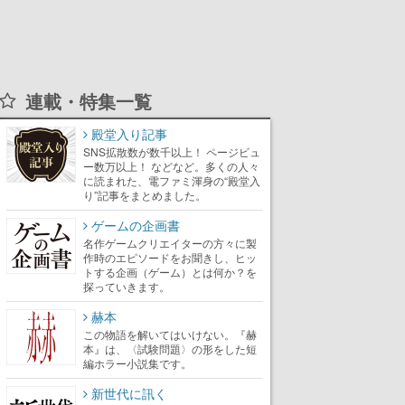
連載・特集一覧
殿堂入り記事
SNS拡散数が数千以上！ ページビュ
ー数万以上！ などなど。多くの人々
に読まれた、電ファミ渾身の“殿堂入
り”記事をまとめました。
ゲームの企画書
名作ゲームクリエイターの方々に製
作時のエピソードをお聞きし、ヒッ
トする企画（ゲーム）とは何か？を
探っていきます。
赫本
この物語を解いてはいけない。『赫
本』は、〈試験問題〉の形をした短
編ホラー小説集です。
新世代に訊く