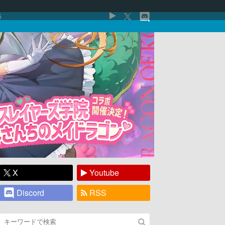
5
X
Youtube
Discord
RSS