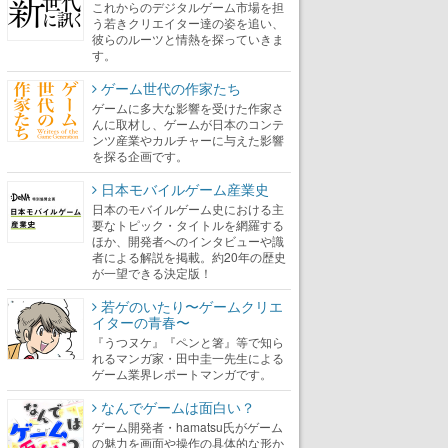
これからのデジタルゲーム市場を担
う若きクリエイター達の姿を追い、
彼らのルーツと情熱を探っていきま
す。
ゲーム世代の作家たち
ゲームに多大な影響を受けた作家さ
んに取材し、ゲームが日本のコンテ
ンツ産業やカルチャーに与えた影響
を探る企画です。
日本モバイルゲーム産業史
日本のモバイルゲーム史における主
要なトピック・タイトルを網羅する
ほか、開発者へのインタビューや識
者による解説を掲載。約20年の歴史
が一望できる決定版！
若ゲのいたり〜ゲームクリエ
イターの青春〜
『うつヌケ』『ペンと箸』等で知ら
れるマンガ家・田中圭一先生による
ゲーム業界レポートマンガです。
なんでゲームは面白い？
ゲーム開発者・hamatsu氏がゲーム
の魅力を画面や操作の具体的な形か