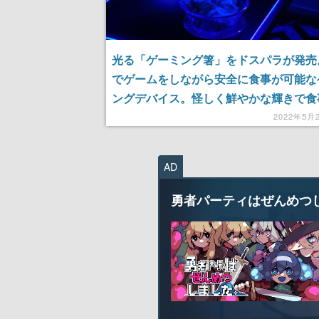
光る「ゲーミング箸」をドスパラが発売
でゲームをしながら安全に食事が可能な
ングデバイス。怪しく鮮やかな輝きで食
適に
2022年5月
AD
勇者パーティはぜんめつ