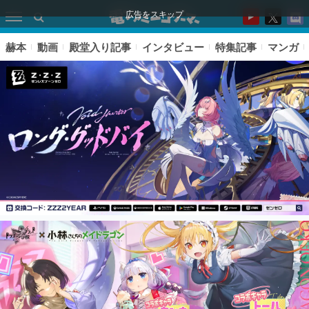
広告をスキップ
赫本
動画
殿堂入り記事
インタビュー
特集記事
マンガ
ピックアップ
電ファミのいま読まれている記事ランキング
アプリセール情報