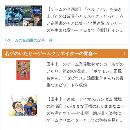
画書】
【ゲームの企画書】『ペルソナ3』を築き
上げたのは反骨心とリスペクトだった。赤
い企画書のもとに集った“愚連隊”がシリー
ズを生まれ変わらせるまで【橋野桂インタ
ビュー】
ゲームの企画書
の記事一覧
若ゲのいたり〜ゲームクリエイターの青春〜
田中圭一のゲーム業界取材マンガ『若ゲの
いたり』第2巻が発売。『ポケモン』田尻
智さん、『ゼビウス』遠藤雅伸さんらの貴
重なエピソードを収録
【田中圭一連載：アイマス/ガンダム 戦場
の絆 編】わがままな王様のわがままなニー
ズを満たす！──小山順一朗が貫く姿勢に、
ゲームクリエイターとしての矜持を見た
【若ゲのいたり最終回】