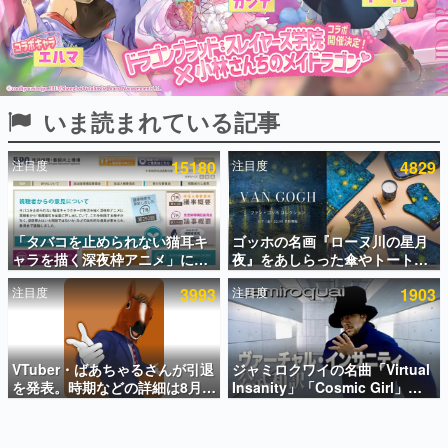
インタビュー
連載・特集一覧
殿堂入り記事
いま読まれている記事
SNS拡散数が数千以上！ ページビュー数万以上！ などな
ど。多くの人々に読まれた、電ファミ渾身の“殿堂入り”記
事をまとめました。
注目度
15180
注目度
4829
ゲームの企画書
名作ゲームクリエイターの方々に製作時のエピソードをお
聞きし、ヒットする企画（ゲーム）とは何か？を探ってい
「タバコを止められない猫耳キ
ゴッホの名画『ローヌ川の星月
きます。
ャラを描く深夜枠アニメ」に視
夜』をあしらった傘やトートバ
赫本
聴者の一部から批判意見。違法
ッグなどが登場。8月7日21時よ
この物語を解いてはいけない。『赫本』は、〈試験問題〉
注目度
3993
注目度
1903
薬物の使用と思しき描写も含め
り2日間限定で予約販売
の形をした短編ホラー小説集です。
て、BPOが議論を交わす
新世代に訊く
VTuber・ばあちゃるさんが引退
ジャミロクワイの名曲「Virtual
これからのデジタルゲーム市場を担う若きクリエイター達
の姿を追い、彼らのルーツと情熱を探っていきます。
を発表。時期などの詳細は8月9
Insanity」「Cosmic Girl」
日15時からの配信で説明
「Canned Heat」公式日本語字
幕付きMVがいきなり公開！
ゲーム世代の作家たち
「SUMMER SONIC 2026」での
ゲームに多大な影響を受けた作家さんに取材し、ゲームが