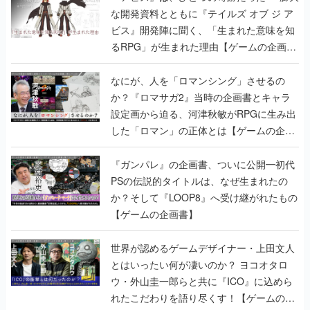
な開発資料とともに『テイルズ オブ ジ ア
ビス』開発陣に聞く、「生まれた意味を知
るRPG」が生まれた理由【ゲームの企画
書】
なにが、人を「ロマンシング」させるの
か？『ロマサガ2』当時の企画書とキャラ
設定画から迫る、河津秋敏がRPGに生み出
した「ロマン」の正体とは【ゲームの企画
書】
『ガンパレ』の企画書、ついに公開━初代
PSの伝説的タイトルは、なぜ生まれたの
か？そして『LOOP8』へ受け継がれたもの
【ゲームの企画書】
世界が認めるゲームデザイナー・上田文人
とはいったい何が凄いのか？ ヨコオタロ
ウ・外山圭一郎らと共に『ICO』に込めら
れたこだわりを語り尽くす！【ゲームの企