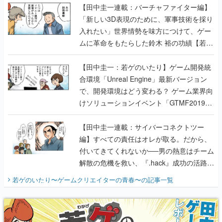
【田中圭一連載：バーチャファイター編】
「新しい3D表現のために、軍事技術を採り
入れたい」世界情勢を味方につけて、ゲー
ムに革命をもたらした鈴木 裕の功績【若ゲ
のいたり】
【田中圭一：若ゲのいたり】ゲーム開発統
合環境「Unreal Engine」最新バージョン
で、開発環境はどう変わる？ ゲーム業界向
けソリューションイベント「GTMF2019」
に行って、より理解を深めよう【PR】
【田中圭一連載：サイバーコネクトツー
編】すべての責任はオレが取る。だから、
付いてきてくれないか──男の熱意はチーム
解散の危機を救い、『.hack』成功の活路を
開く。業界の快男児・松山 洋に流れる血は
若ゲのいたり〜ゲームクリエイターの青春〜
の記事一覧
『少年ジャンプ』色だった【若ゲのいた
り】