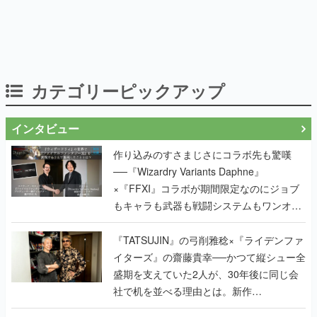
カテゴリーピックアップ
インタビュー
作り込みのすさまじさにコラボ先も驚嘆
──『Wizardry Variants Daphne』
×『FFXI』コラボが期間限定なのにジョブ
もキャラも武器も戦闘システムもワンオフ
で作り込まれた理由を両ディレクターに聞
く
『TATSUJIN』の弓削雅稔×『ライデンファ
イターズ』の齋藤貴幸──かつて縦シュー全
盛期を支えていた2人が、30年後に同じ会
社で机を並べる理由とは。新作
『TATSUJIN EXTREME』で初タッグを組