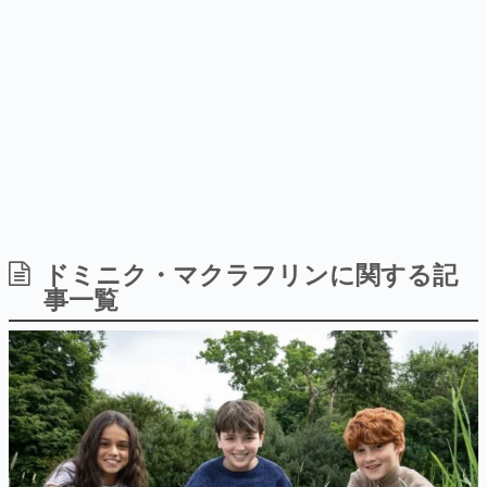
9年ぶりとなる日本公演を記念し
日本のコンテンツ産業やカルチャーに与えた影響を探る企
て
画です。
日本モバイルゲーム産業史
日本のモバイルゲーム史における主要なトピック・タイト
ルを網羅するほか、開発者へのインタビューや識者による
解説を掲載。約20年の歴史が一望できる決定版！
若ゲのいたり〜ゲームクリエイターの青春〜
『うつヌケ』『ペンと箸』等で知られるマンガ家・田中圭
一先生によるゲーム業界レポートマンガです。
なんでゲームは面白い？
ゲーム開発者・hamatsu氏がゲームの魅力を画面や操作の
ドミニク・マクラフリンに関する記
具体的な形から解き明かしていく、硬派で骨太な評論連載
事一覧
です。
ゲームが変えた日本語
「経験値」「裏技」「ラスボス」… ゲームにまつわる言葉
の起源や用法の変遷を、コンピューター文化史研究家・タ
イニーP氏が徹底調査。
カテゴリ
特集記事