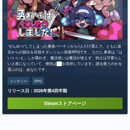
“ぜんめつ”してしまった勇者パーティから1人だけ選んで、ともに迷
宮からの脱出を目指すダンジョン探索RPGです。 ただし勇者は「は
い/いいえ」しか喋れず、魔法使いは魔法が使えず、戦士は可愛らし
い人形になっていて、僧侶は██を崇拝しています。誰を救うのかを
選ぶのは、あなたです。
インディー
RPG
リリース日：2026年第4四半期
Steamストアページ