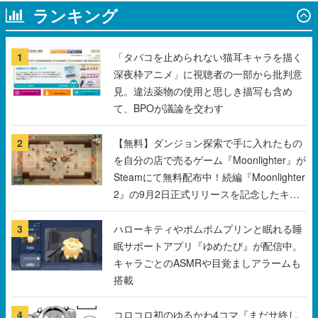
ランキング
1
「タバコを止められない猫耳キャラを描く
深夜枠アニメ」に視聴者の一部から批判意
見。違法薬物の使用と思しき描写も含め
て、BPOが議論を交わす
2
【無料】ダンジョン探索で手に入れたもの
を自分の店で売るゲーム『Moonlighter』が
Steamにて無料配布中！続編『Moonlighter
2』の9月2日正式リリースを記念したキャ
ンペーン
3
ハローキティやポムポムプリンと眠れる睡
眠サポートアプリ『ゆめたび』が配信中。
キャラごとのASMRや目覚ましアラームも
搭載
4
コロコロ初のゆるかわ4コマ『まだサ終し