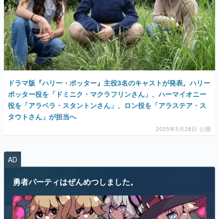
マンガ
女性向け
アプリレビュー
その他
ドラマ版『ハリー・ポッター』主役3名のキャストが発表。ハリー
ポッター役を「ドミニク・マクラフリンさん」、ハーマイオニー
電ファミニコゲーマーとは？
役を「アラベラ・スタントンさん」、ロン役を「アラステア・ス
タウトさん」が担当へ
運営：株式会社マレ
2025年5月28日 公開
AD
勇者パーティはぜんめつしました。