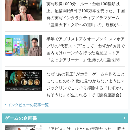
んだレジェンド2人に訊く開発秘話
実写映像1000分、ルート分岐100種類以
上。配信開始5日で100万本を売った、中国
発の実写インタラクティブドラマゲーム
『盛世天下：女帝への道II』の、規模が違
うこだわりをプロデューサーに聞いた
半年でアプリストアをオープン？ スマホア
プリの“代替ストア”として、わずか6ヵ月で
国内向けローンチを行った発見型ストア
『あっぷアリーナ！』仕掛け人に話を聞い
てみた
なぜ “あの花王” がホラーゲームを作ること
になったのか？ 敵に見つからないようにマ
ジックリンでこっそり掃除する『しずかな
おそうじ』が生まれるまで【開発座談会】
インタビュー
の記事一覧
ゲームの企画書
『アビス』は、ひとつの奇跡だった──膨大