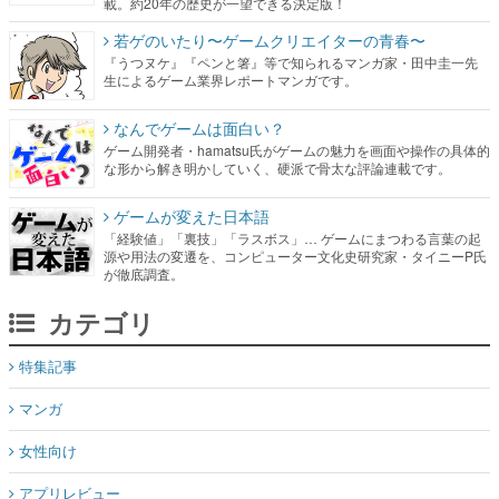
載。約20年の歴史が一望できる決定版！
若ゲのいたり〜ゲームクリエイターの青春〜
『うつヌケ』『ペンと箸』等で知られるマンガ家・田中圭一先
生によるゲーム業界レポートマンガです。
なんでゲームは面白い？
ゲーム開発者・hamatsu氏がゲームの魅力を画面や操作の具体的
な形から解き明かしていく、硬派で骨太な評論連載です。
ゲームが変えた日本語
「経験値」「裏技」「ラスボス」… ゲームにまつわる言葉の起
源や用法の変遷を、コンピューター文化史研究家・タイニーP氏
が徹底調査。
カテゴリ
特集記事
マンガ
女性向け
アプリレビュー