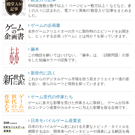
SNS拡散数が数千以上！ ページビュー数万以上！ などなど。多
くの人々に読まれた、電ファミ渾身の“殿堂入り”記事をまとめま
した。
ゲームの企画書
名作ゲームクリエイターの方々に製作時のエピソードをお聞き
し、ヒットする企画（ゲーム）とは何か？を探っていきます。
赫本
この物語を解いてはいけない。『赫本』は、〈試験問題〉の形
をした短編ホラー小説集です。
新世代に訊く
これからのデジタルゲーム市場を担う若きクリエイター達の姿
を追い、彼らのルーツと情熱を探っていきます。
ゲーム世代の作家たち
ゲームに多大な影響を受けた作家さんに取材し、ゲームが日本
のコンテンツ産業やカルチャーに与えた影響を探る企画です。
日本モバイルゲーム産業史
日本のモバイルゲーム史における主要なトピック・タイトルを
網羅するほか、開発者へのインタビューや識者による解説を掲