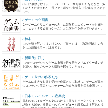
ゲームの企画書
名作ゲームクリエイターの方々に製作時のエピソードをお聞き
し、ヒットする企画（ゲーム）とは何か？を探っていきます。
赫本
この物語を解いてはいけない。『赫本』は、〈試験問題〉の形
をした短編ホラー小説集です。
新世代に訊く
これからのデジタルゲーム市場を担う若きクリエイター達の姿
を追い、彼らのルーツと情熱を探っていきます。
ゲーム世代の作家たち
ゲームに多大な影響を受けた作家さんに取材し、ゲームが日本
のコンテンツ産業やカルチャーに与えた影響を探る企画です。
日本モバイルゲーム産業史
日本のモバイルゲーム史における主要なトピック・タイトルを
網羅するほか、開発者へのインタビューや識者による解説を掲
載。約20年の歴史が一望できる決定版！
若ゲのいたり〜ゲームクリエイターの青春〜
『うつヌケ』『ペンと箸』等で知られるマンガ家・田中圭一先
生によるゲーム業界レポートマンガです。