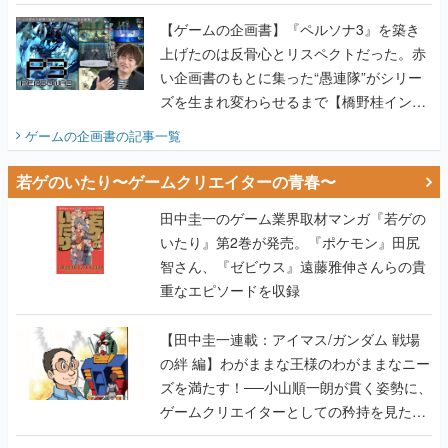
い企画書のもとに集った“愚連隊”がシリー
ズを生まれ変わらせるまで【橋野桂インタ
ビュー】
ゲームの企画書
の記事一覧
若ゲのいたり〜ゲームクリエイターの青春〜
田中圭一のゲーム業界取材マンガ『若ゲの
いたり』第2巻が発売。『ポケモン』田尻
智さん、『ゼビウス』遠藤雅伸さんらの貴
重なエピソードを収録
【田中圭一連載：アイマス/ガンダム 戦場
の絆 編】わがままな王様のわがままなニー
ズを満たす！──小山順一朗が貫く姿勢に、
ゲームクリエイターとしての矜持を見た
【若ゲのいたり最終回】
【田中圭一連載：バーチャファイター編】
「新しい3D表現のために、軍事技術を採り
入れたい」世界情勢を味方につけて、ゲー