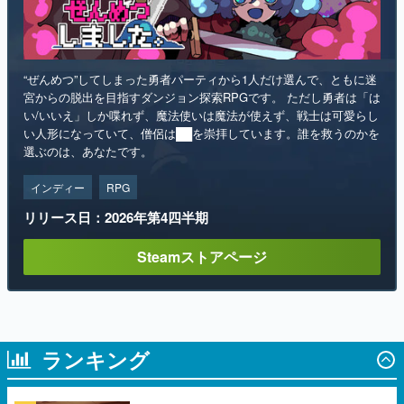
“ぜんめつ”してしまった勇者パーティから1人だけ選んで、ともに迷
宮からの脱出を目指すダンジョン探索RPGです。 ただし勇者は「は
い/いいえ」しか喋れず、魔法使いは魔法が使えず、戦士は可愛らし
い人形になっていて、僧侶は██を崇拝しています。誰を救うのかを
選ぶのは、あなたです。
インディー
RPG
リリース日：2026年第4四半期
Steamストアページ
ランキング
1
「パリィ」や「ローリング」で女の子と会
話するソウルライク恋愛ゲーム『小早川さ
んはソウルライク』無料公開。返事に失敗