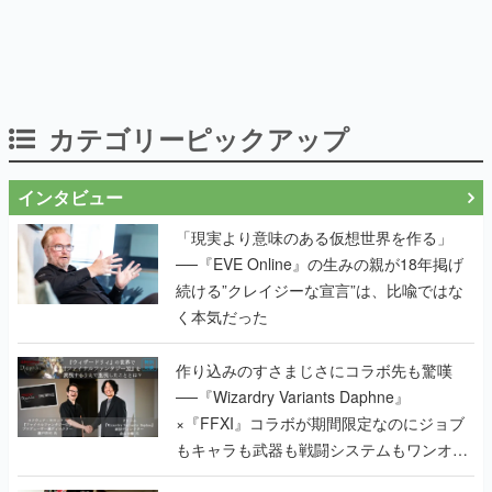
カテゴリーピックアップ
インタビュー
「現実より意味のある仮想世界を作る」
──『EVE Online』の生みの親が18年掲げ
続ける”クレイジーな宣言”は、比喩ではな
く本気だった
作り込みのすさまじさにコラボ先も驚嘆
──『Wizardry Variants Daphne』
×『FFXI』コラボが期間限定なのにジョブ
もキャラも武器も戦闘システムもワンオフ
で作り込まれた理由を両ディレクターに聞
く
『TATSUJIN』の弓削雅稔×『ライデンファ
イターズ』の齋藤貴幸──かつて縦シュー全
盛期を支えていた2人が、30年後に同じ会