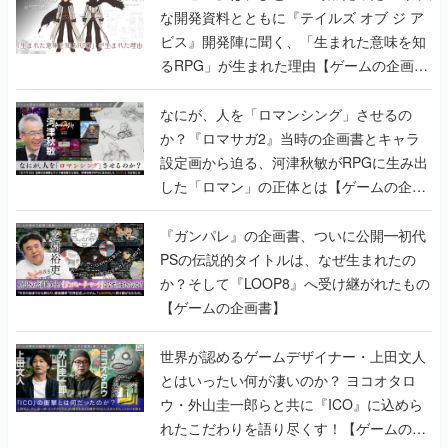
書】
なにが、人を「ロマンシング」させるの
か？『ロマサガ2』当時の企画書とキャラ
設定画から迫る、河津秋敏がRPGに生み出
した「ロマン」の正体とは【ゲームの企画
書】
『ガンパレ』の企画書、ついに公開━初代
PSの伝説的タイトルは、なぜ生まれたの
か？そして『LOOP8』へ受け継がれたもの
【ゲームの企画書】
世界が認めるゲームデザイナー・上田文人
とはいったい何が凄いのか？ ヨコオタロ
ウ・外山圭一郎らと共に『ICO』に込めら
れたこだわりを語り尽くす！【ゲームの企
画書】
【ゲームの企画書】『ペルソナ3』を築き
上げたのは反骨心とリスペクトだった。赤