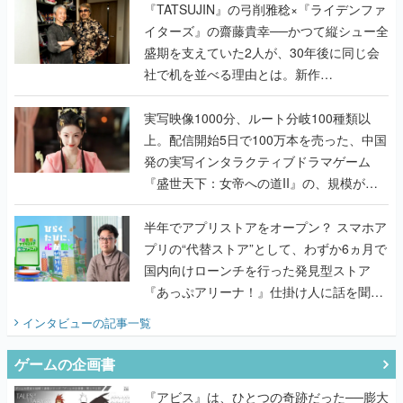
社で机を並べる理由とは。新作
『TATSUJIN EXTREME』で初タッグを組
んだレジェンド2人に訊く開発秘話
実写映像1000分、ルート分岐100種類以
上。配信開始5日で100万本を売った、中国
発の実写インタラクティブドラマゲーム
『盛世天下：女帝への道II』の、規模が違
うこだわりをプロデューサーに聞いた
半年でアプリストアをオープン？ スマホア
プリの“代替ストア”として、わずか6ヵ月で
国内向けローンチを行った発見型ストア
『あっぷアリーナ！』仕掛け人に話を聞い
てみた
インタビュー
の記事一覧
ゲームの企画書
『アビス』は、ひとつの奇跡だった──膨大
な開発資料とともに『テイルズ オブ ジ ア
ビス』開発陣に聞く、「生まれた意味を知
るRPG」が生まれた理由【ゲームの企画