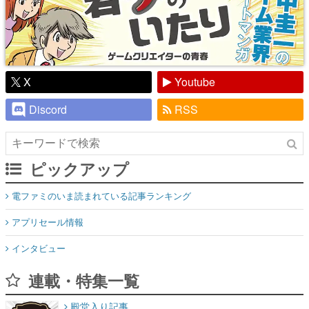
X
Youtube
Discord
RSS
ピックアップ
電ファミのいま読まれている記事ランキング
アプリセール情報
インタビュー
連載・特集一覧
殿堂入り記事
SNS拡散数が数千以上！ ページビュー数万以上！ などなど。多
くの人々に読まれた、電ファミ渾身の“殿堂入り”記事をまとめま
した。