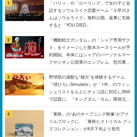
すると「YOU DIED」
2
『機動戦士ガンダム』の「シャア専用ザク
Ⅱ」をイメージした散水ホースリールが予
約開始。本体にはシャアのパーソナルマー
クやジオン公国軍のエンブレム、型式番号
などを配置
3
野球部の過酷な“補欠”を体験するゲーム
『球ひろいSimulator』が「1件」のウィッ
シュリストをもとにチェコ語に対応しSNS
で話題に。『キングダム・カム』開発元や
チェコのプロ野球選手から称賛の声
4
「東映」の“あのオープニング映像”がアク
リルブロックに。「東映ヒストリカル グッ
ズコレクション」が8月下旬より発売