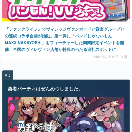
『テクテクライフ』でヴィレッジヴァンガードと音楽グループと
マンガ
の連続コラボ企画が始動。第一弾に「バンドじゃないもん！
MAXX NAKAYOSHI」をフィーチャーした期間限定イベントを開
女性向け
催、全国のヴィレヴァン店舗が特典の当たる巡礼スポットに
アプリレビュー
2021年7月16日 公開
その他
AD
電ファミニコゲーマーとは？
勇者パーティはぜんめつしました。
運営：株式会社マレ