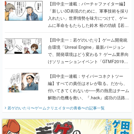
ムに革命をもたらした鈴木 裕の功績【若ゲ
のいたり】
【田中圭一：若ゲのいたり】ゲーム開発統
合環境「Unreal Engine」最新バージョン
で、開発環境はどう変わる？ ゲーム業界向
けソリューションイベント「GTMF2019」
に行って、より理解を深めよう【PR】
【田中圭一連載：サイバーコネクトツー
編】すべての責任はオレが取る。だから、
付いてきてくれないか──男の熱意はチーム
解散の危機を救い、『.hack』成功の活路を
開く。業界の快男児・松山 洋に流れる血は
若ゲのいたり〜ゲームクリエイターの青春〜
の記事一覧
『少年ジャンプ』色だった【若ゲのいた
り】