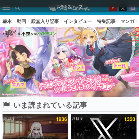
広告をスキップ
赫本
動画
殿堂入り記事
インタビュー
特集記事
マンガ
いま読まれている記事
ピックアップ
注目度
1936
注目度
1320
電ファミのいま読まれている記事ランキング
アプリセール情報