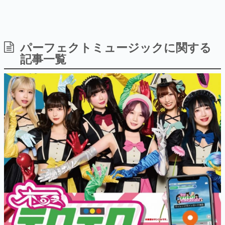
パーフェクトミュージックに関する
日本のコンテンツ産業やカルチャーに与えた影響を探る企
画です。
記事一覧
日本モバイルゲーム産業史
日本のモバイルゲーム史における主要なトピック・タイト
ルを網羅するほか、開発者へのインタビューや識者による
解説を掲載。約20年の歴史が一望できる決定版！
若ゲのいたり〜ゲームクリエイターの青春〜
『うつヌケ』『ペンと箸』等で知られるマンガ家・田中圭
一先生によるゲーム業界レポートマンガです。
なんでゲームは面白い？
ゲーム開発者・hamatsu氏がゲームの魅力を画面や操作の
具体的な形から解き明かしていく、硬派で骨太な評論連載
です。
ゲームが変えた日本語
「経験値」「裏技」「ラスボス」… ゲームにまつわる言葉
の起源や用法の変遷を、コンピューター文化史研究家・タ
イニーP氏が徹底調査。
カテゴリ
特集記事