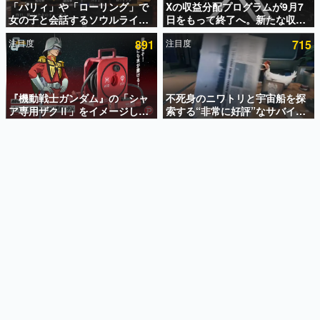
「パリィ」や「ローリング」で
Xの収益分配プログラムが9月7
女の子と会話するソウルライク
日をもって終了へ。新たな収益
インタビュー
恋愛ゲーム『小早川さんはソウ
化制度「Original Content
注目度
891
注目度
715
ルライク』無料公開。返事に失
Rewards Program」を発表
連載・特集一覧
敗すると「YOU DIED」
殿堂入り記事
SNS拡散数が数千以上！ ページビュー数万以上！ などな
『機動戦士ガンダム』の「シャ
不死身のニワトリと宇宙船を探
ど。多くの人々に読まれた、電ファミ渾身の“殿堂入り”記
ア専用ザクⅡ」をイメージした
索する“非常に好評”なサバイバ
事をまとめました。
散水ホースリールが予約開始。
ルゲーム『Breathedge』が無
本体にはシャアのパーソナルマ
料で配布中。入手できる期間は8
ゲームの企画書
ークやジオン公国軍のエンブレ
月10日まで
名作ゲームクリエイターの方々に製作時のエピソードをお
聞きし、ヒットする企画（ゲーム）とは何か？を探ってい
ム、型式番号などを配置
きます。
赫本
この物語を解いてはいけない。『赫本』は、〈試験問題〉
の形をした短編ホラー小説集です。
新世代に訊く
これからのデジタルゲーム市場を担う若きクリエイター達
の姿を追い、彼らのルーツと情熱を探っていきます。
ゲーム世代の作家たち
ゲームに多大な影響を受けた作家さんに取材し、ゲームが