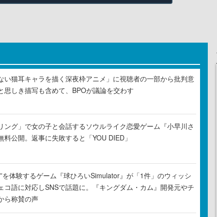
ない猫耳キャラを描く深夜枠アニメ」に視聴者の一部から批判意
と思しき描写も含めて、BPOが議論を交わす
リング」で女の子と会話するソウルライク恋愛ゲーム『小早川さ
料公開。返事に失敗すると「YOU DIED」
”を体験するゲーム『球ひろいSimulator』が「1件」のウィッシ
ェコ語に対応しSNSで話題に。『キングダム・カム』開発元やチ
から称賛の声