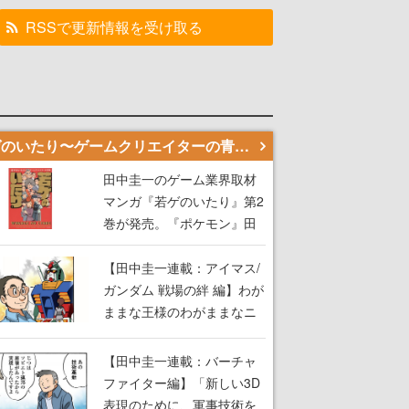
RSSで更新情報を受け取る
若ゲのいたり〜ゲームクリエイターの青春〜
田中圭一のゲーム業界取材
マンガ『若ゲのいたり』第2
巻が発売。『ポケモン』田
尻智さん、『ゼビウス』遠
藤雅伸さんらの貴重なエピ
【田中圭一連載：アイマス/
ソードを収録
ガンダム 戦場の絆 編】わが
ままな王様のわがままなニ
ーズを満たす！──小山順一
朗が貫く姿勢に、ゲームク
【田中圭一連載：バーチャ
リエイターとしての矜持を
ファイター編】「新しい3D
見た【若ゲのいたり最終
表現のために、軍事技術を