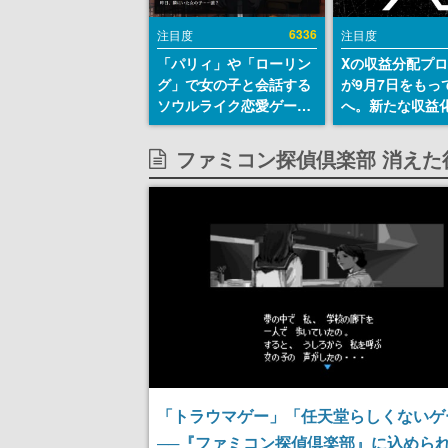
6336
注目度
注目度
「パリィ」や「ローリン
Xの収益分配プ
グ」で女の子と会話する
が9月7日をもっ
ソウルライク恋愛ゲーム
へ。新たな収益
『小早川さんはソウルラ
「Original Cont
イク』無料公開。返事に
Rewards Prog
ファミコン探偵倶楽部 消え
失敗すると「YOU
発表
DIED」
「トラウマゲー」「任天堂らしくないゲ
──『ファミコン探偵倶楽部』に込めら