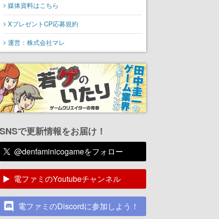
媒体資料はこちら
XプレゼントCP応募規約
運営：株式会社マレ
SNSで更新情報をお届け！
@denfaminicogameをフォロー
電ファミのYoutubeチャンネル
電ファミのDiscordに参加しよう！