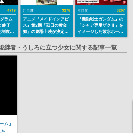
4719
3278
3267
注目度
注目度
ログラム
アニメ『メイドインアビ
『機動戦士ガンダム』の
て終了
ス』第2期「烈日の黄金
「シャア専用ザクⅡ」を
化制度
郷」の劇場上映が決定！
イメージした散水ホース
ent
レグ役・伊瀬茉莉也さん
リールが予約開始。本体
ram」を
らが登壇する舞台挨拶も
にはシャアのパーソナル
た後継者・うしろに立つ少女に関する記事一覧
実施
マークやジオン公国軍の
エンブレム、型式番号な
どを配置
ーム」
れた、