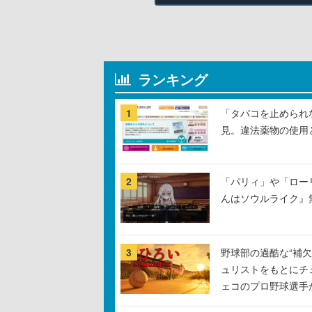
ランキング
1
「タバコを止められ
見。違法薬物の使用
2
「パリィ」や「ロー
んはソウルライク』無
3
野球部の過酷な“補欠
ュリストをもとにチ
ェコのプロ野球選手