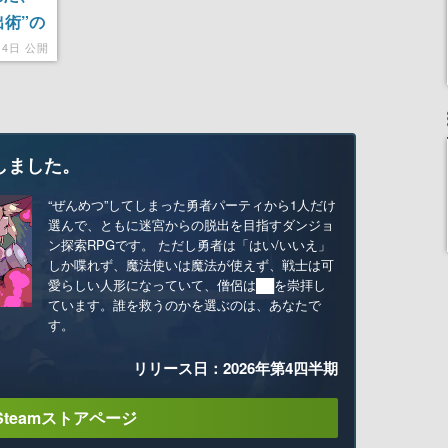
術”の
14日 公開
しました。
“ぜんめつ”してしまった勇者パーティから1人だけ
選んで、ともに迷宮からの脱出を目指すダンジョ
ン探索RPGです。 ただし勇者は「はい/いいえ」
しか喋れず、魔法使いは魔法が使えず、戦士は可
愛らしい人形になっていて、僧侶は██を崇拝し
ています。誰を救うのかを選ぶのは、あなたで
す。
リリース日：2026年第4四半期
Steamストアページ