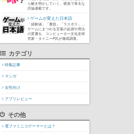
ら解き明かしていく、硬派で骨太な
評論連載です。
ゲームが変えた日本語
「経験値」「裏技」「ラスボス」…
ゲームにまつわる言葉の起源や用法
の変遷を、コンピューター文化史研
究家・タイニーP氏が徹底調査。
カテゴリ
特集記事
マンガ
女性向け
アプリレビュー
その他
電ファミニコゲーマーとは？