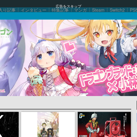
広告をスキップ
入り記事
インタビュー
特集記事
マンガ
Steam
Switch2
PS