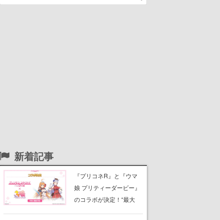
新着記事
『プリコネR』と『ウマ
娘 プリティーダービー』
のコラボが決定！“最大
170連無料”の8.5周年キャ