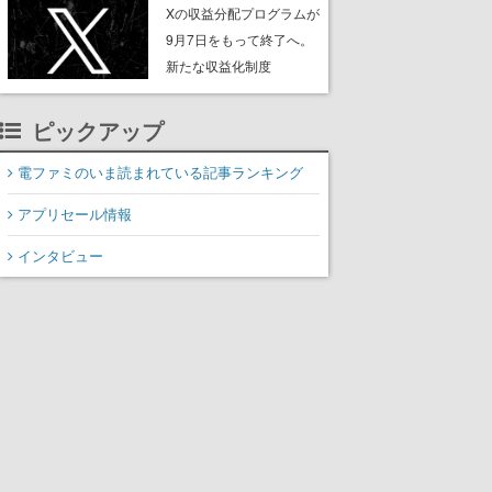
ンペーンなども発表
Xの収益分配プログラムが
9月7日をもって終了へ。
新たな収益化制度
「Original Content
Rewards Program」を発
ピックアップ
表
電ファミのいま読まれている記事ランキング
アプリセール情報
インタビュー