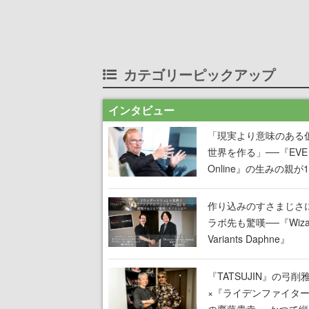
カテゴリーピックアップ
インタビュー
「現実より意味のある
世界を作る」──『EVE
Online』の生みの親が
掲げ続ける”クレイジー
言”は、比喩ではなく本
作り込みのすさまじさ
った
ラボ先も驚嘆──『Wizar
Variants Daphne』
×『FFXI』コラボが期
定なのにジョブもキャ
『TATSUJIN』の弓削
武器も戦闘システムも
×『ライデンファイタ
オフで作り込まれた理