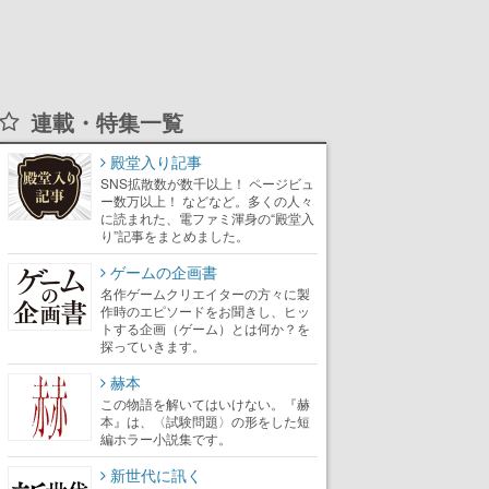
連載・特集一覧
殿堂入り記事
SNS拡散数が数千以上！ ページビュ
ー数万以上！ などなど。多くの人々
に読まれた、電ファミ渾身の“殿堂入
り”記事をまとめました。
ゲームの企画書
名作ゲームクリエイターの方々に製
作時のエピソードをお聞きし、ヒッ
トする企画（ゲーム）とは何か？を
探っていきます。
赫本
この物語を解いてはいけない。『赫
本』は、〈試験問題〉の形をした短
編ホラー小説集です。
新世代に訊く