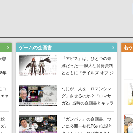
ゲームの企画書
仮想
『アビス』は、ひとつの奇
跡だった──膨大な開発資料
18年
とともに『テイルズ オブ ジ
な宣
アビス』開発陣に聞く、
気だ
「生まれた意味を知る
にコ
なにが、人を「ロマンシン
RPG」が生まれた理由【ゲ
dry
グ」させるのか？『ロマサ
ームの企画書】
ガ2』当時の企画書とキャラ
間限
設定画から迫る、河津秋敏
ラも
がRPGに生み出した「ロマ
雅稔
『ガンパレ』の企画書、つ
ワン
ン」の正体とは【ゲームの
ーズ』
いに公開━初代PSの伝説的
由を
企画書】