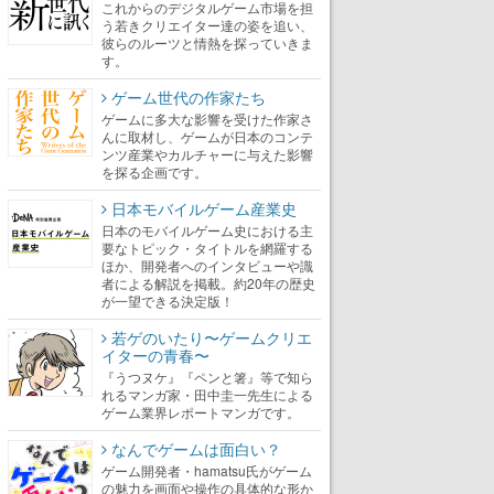
これからのデジタルゲーム市場を担
う若きクリエイター達の姿を追い、
彼らのルーツと情熱を探っていきま
す。
ゲーム世代の作家たち
ゲームに多大な影響を受けた作家さ
んに取材し、ゲームが日本のコンテ
ンツ産業やカルチャーに与えた影響
を探る企画です。
日本モバイルゲーム産業史
日本のモバイルゲーム史における主
要なトピック・タイトルを網羅する
ほか、開発者へのインタビューや識
者による解説を掲載。約20年の歴史
が一望できる決定版！
若ゲのいたり〜ゲームクリエ
イターの青春〜
『うつヌケ』『ペンと箸』等で知ら
れるマンガ家・田中圭一先生による
ゲーム業界レポートマンガです。
なんでゲームは面白い？
ゲーム開発者・hamatsu氏がゲーム
の魅力を画面や操作の具体的な形か