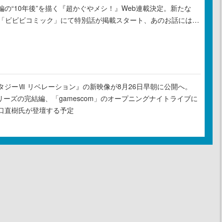
の“10年後”を描く『超かぐやメシ！』Web連載決定。新たな
ル「ビビビコミック」にて特別話が掲載スタート、あのお話には…
タジーⅦ リベレーション』の新映像が8月26日早朝に公開へ。
リーズの完結編、「gamescom」のオープニングナイトライブに
口直樹氏が登壇する予定