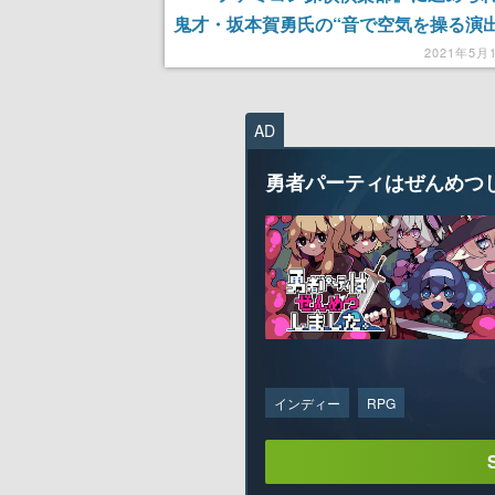
鬼才・坂本賀勇氏の“音で空気を操る演出
原点
2021年5月
AD
勇者パーティはぜんめつ
インディー
RPG