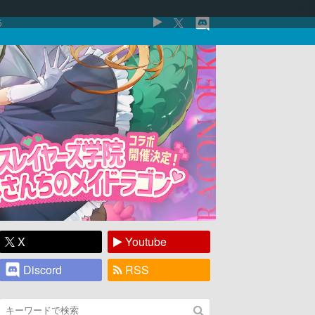
5
X
Youtube
Discord
RSS