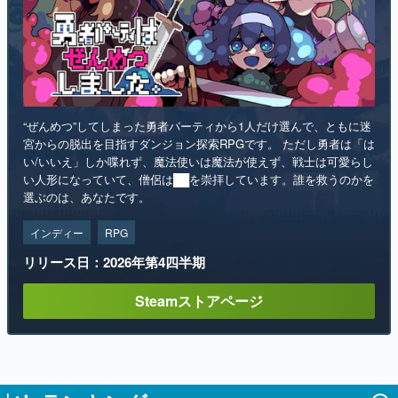
“ぜんめつ”してしまった勇者パーティから1人だけ選んで、ともに迷
宮からの脱出を目指すダンジョン探索RPGです。 ただし勇者は「は
い/いいえ」しか喋れず、魔法使いは魔法が使えず、戦士は可愛らし
い人形になっていて、僧侶は██を崇拝しています。誰を救うのかを
選ぶのは、あなたです。
インディー
RPG
リリース日：2026年第4四半期
Steamストアページ
ランキング
1
「タバコを止められない猫耳キャラを描く