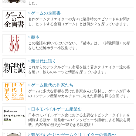
し、ヒットする企画（ゲーム）とは何か？を探っていきます。
赫本
この物語を解いてはいけない。『赫本』は、〈試験問題〉の形
をした短編ホラー小説集です。
新世代に訊く
これからのデジタルゲーム市場を担う若きクリエイター達の姿
を追い、彼らのルーツと情熱を探っていきます。
ゲーム世代の作家たち
ゲームに多大な影響を受けた作家さんに取材し、ゲームが日本
のコンテンツ産業やカルチャーに与えた影響を探る企画です。
日本モバイルゲーム産業史
日本のモバイルゲーム史における主要なトピック・タイトルを
網羅するほか、開発者へのインタビューや識者による解説を掲
載。約20年の歴史が一望できる決定版！
若ゲのいたり〜ゲームクリエイターの青春〜
『うつヌケ』『ペンと箸』等で知られるマンガ家・田中圭一先
生によるゲーム業界レポートマンガです。