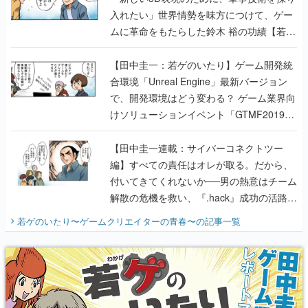
【田中圭一：若ゲのいたり】ゲーム開発統
合環境「Unreal Engine」最新バージョン
で、開発環境はどう変わる？ ゲーム業界向
けソリューションイベント「GTMF2019」
に行って、より理解を深めよう【PR】
【田中圭一連載：サイバーコネクトツー
編】すべての責任はオレが取る。だから、
付いてきてくれないか──男の熱意はチーム
解散の危機を救い、『.hack』成功の活路を
開く。業界の快男児・松山 洋に流れる血は
若ゲのいたり〜ゲームクリエイターの青春〜
の記事一覧
『少年ジャンプ』色だった【若ゲのいた
り】