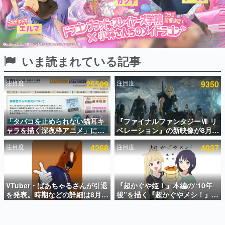
インタビュー
連載・特集一覧
殿堂入り記事
いま読まれている記事
SNS拡散数が数千以上！ ページビュー数万以上！ などな
ど。多くの人々に読まれた、電ファミ渾身の“殿堂入り”記
事をまとめました。
注目度
25509
注目度
9350
ゲームの企画書
名作ゲームクリエイターの方々に製作時のエピソードをお
聞きし、ヒットする企画（ゲーム）とは何か？を探ってい
「タバコを止められない猫耳キ
『ファイナルファンタジーⅦ リ
きます。
ャラを描く深夜枠アニメ」に視
ベレーション』の新映像が8月
赫本
聴者の一部から批判意見。違法
26日早朝に公開へ。『FF7』リ
この物語を解いてはいけない。『赫本』は、〈試験問題〉
注目度
4268
注目度
4037
薬物の使用と思しき描写も含め
メイクシリーズの完結編、
の形をした短編ホラー小説集です。
て、BPOが議論を交わす
「gamescom」のオープニング
ナイトライブにてディレクター
の浜口直樹氏が登壇する予定
新世代に訊く
VTuber・ばあちゃるさんが引退
『超かぐや姫！』本編の“10年
これからのデジタルゲーム市場を担う若きクリエイター達
の姿を追い、彼らのルーツと情熱を探っていきます。
を発表。時期などの詳細は8月9
後”を描く『超かぐやメシ！』
日15時からの配信で説明
Web連載決定。新たなWebマン
ガレーベル「ビビビコミック」
ゲーム世代の作家たち
にて特別話が掲載スタート、あ
ゲームに多大な影響を受けた作家さんに取材し、ゲームが