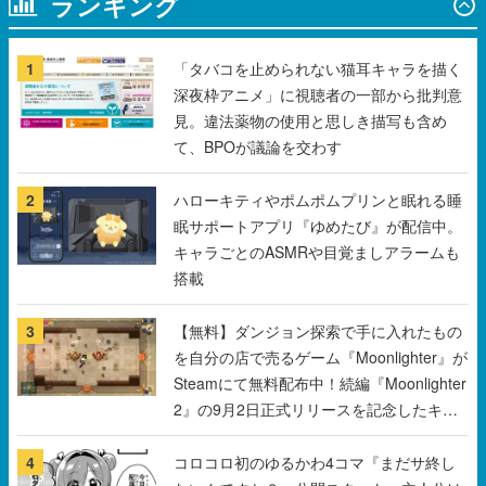
深夜枠アニメ」に視聴者の一部から批判意
見。違法薬物の使用と思しき描写も含め
て、BPOが議論を交わす
2
ハローキティやポムポムプリンと眠れる睡
眠サポートアプリ『ゆめたび』が配信中。
キャラごとのASMRや目覚ましアラームも
搭載
3
【無料】ダンジョン探索で手に入れたもの
を自分の店で売るゲーム『Moonlighter』が
Steamにて無料配布中！続編『Moonlighter
2』の9月2日正式リリースを記念したキャ
ンペーン
4
コロコロ初のゆるかわ4コマ『まだサ終し
ないんですか？』公開スタート。主人公は
新入社員の侘石ダイヤ、ゲーム会社を舞台
にトラブルへ対応する社員たちを描く