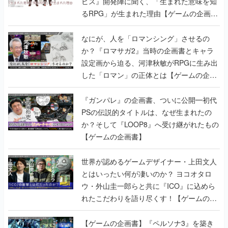
なにが、人を「ロマンシング」させるの
か？『ロマサガ2』当時の企画書とキャラ
設定画から迫る、河津秋敏がRPGに生み出
した「ロマン」の正体とは【ゲームの企画
書】
『ガンパレ』の企画書、ついに公開━初代
PSの伝説的タイトルは、なぜ生まれたの
か？そして『LOOP8』へ受け継がれたもの
【ゲームの企画書】
世界が認めるゲームデザイナー・上田文人
とはいったい何が凄いのか？ ヨコオタロ
ウ・外山圭一郎らと共に『ICO』に込めら
れたこだわりを語り尽くす！【ゲームの企
画書】
【ゲームの企画書】『ペルソナ3』を築き
上げたのは反骨心とリスペクトだった。赤
い企画書のもとに集った“愚連隊”がシリー
ズを生まれ変わらせるまで【橋野桂インタ