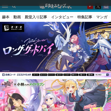
広告をスキップ
赫本
動画
殿堂入り記事
インタビュー
特集記事
マンガ
ピックアップ
電ファミのいま読まれている記事ランキング
アプリセール情報