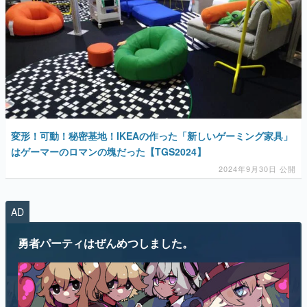
マンガ
女性向け
アプリレビュー
変形！可動！秘密基地！IKEAの作った「新しいゲーミング家具」
はゲーマーのロマンの塊だった【TGS2024】
その他
2024年9月30日 公開
電ファミニコゲーマーとは？
AD
運営：株式会社マレ
勇者パーティはぜんめつしました。