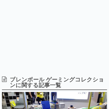
のお話には…まだ続きがある！
日本のコンテンツ産業やカルチャーに与えた影響を探る企
画です。
日本モバイルゲーム産業史
日本のモバイルゲーム史における主要なトピック・タイト
ルを網羅するほか、開発者へのインタビューや識者による
解説を掲載。約20年の歴史が一望できる決定版！
若ゲのいたり〜ゲームクリエイターの青春〜
『うつヌケ』『ペンと箸』等で知られるマンガ家・田中圭
一先生によるゲーム業界レポートマンガです。
なんでゲームは面白い？
ゲーム開発者・hamatsu氏がゲームの魅力を画面や操作の
ブレンボール ゲーミングコレクショ
具体的な形から解き明かしていく、硬派で骨太な評論連載
ンに関する記事一覧
です。
ゲームが変えた日本語
「経験値」「裏技」「ラスボス」… ゲームにまつわる言葉
の起源や用法の変遷を、コンピューター文化史研究家・タ
イニーP氏が徹底調査。
カテゴリ
特集記事