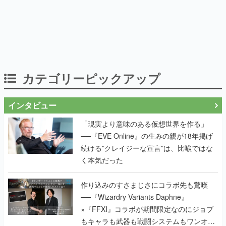
カテゴリーピックアップ
インタビュー
「現実より意味のある仮想世界を作る」
──『EVE Online』の生みの親が18年掲げ
続ける”クレイジーな宣言”は、比喩ではな
く本気だった
作り込みのすさまじさにコラボ先も驚嘆
──『Wizardry Variants Daphne』
×『FFXI』コラボが期間限定なのにジョブ
もキャラも武器も戦闘システムもワンオフ