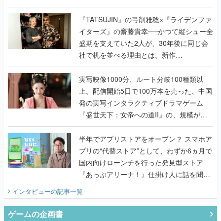
で作り込まれた理由を両ディレクターに聞
く
『TATSUJIN』の弓削雅稔×『ライデンファ
イターズ』の齋藤貴幸──かつて縦シュー全
盛期を支えていた2人が、30年後に同じ会
社で机を並べる理由とは。新作
『TATSUJIN EXTREME』で初タッグを組
んだレジェンド2人に訊く開発秘話
実写映像1000分、ルート分岐100種類以
上。配信開始5日で100万本を売った、中国
発の実写インタラクティブドラマゲーム
『盛世天下：女帝への道II』の、規模が違
うこだわりをプロデューサーに聞いた
半年でアプリストアをオープン？ スマホア
プリの“代替ストア”として、わずか6ヵ月で
国内向けローンチを行った発見型ストア
『あっぷアリーナ！』仕掛け人に話を聞い
てみた
インタビュー
の記事一覧
ゲームの企画書