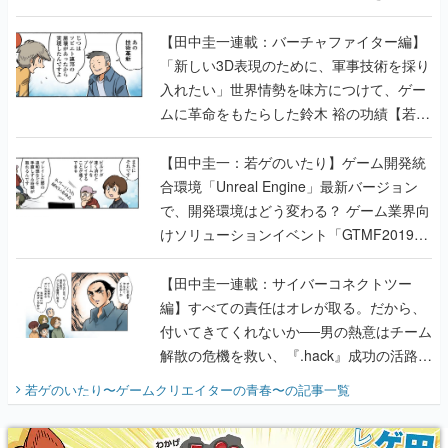
【若ゲのいたり最終回】
【田中圭一連載：バーチャファイター編】
「新しい3D表現のために、軍事技術を採り
入れたい」世界情勢を味方につけて、ゲー
ムに革命をもたらした鈴木 裕の功績【若ゲ
のいたり】
【田中圭一：若ゲのいたり】ゲーム開発統
合環境「Unreal Engine」最新バージョン
で、開発環境はどう変わる？ ゲーム業界向
けソリューションイベント「GTMF2019」
に行って、より理解を深めよう【PR】
【田中圭一連載：サイバーコネクトツー
編】すべての責任はオレが取る。だから、
付いてきてくれないか──男の熱意はチーム
解散の危機を救い、『.hack』成功の活路を
開く。業界の快男児・松山 洋に流れる血は
若ゲのいたり〜ゲームクリエイターの青春〜
の記事一覧
『少年ジャンプ』色だった【若ゲのいた
り】