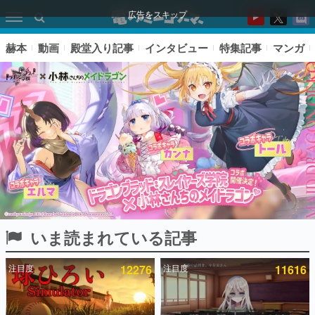
広告をスキップ
赫本
動画
殿堂入り記事
インタビュー
特集記事
マンガ
いま読まれている記事
ピックアップ
注目度
12276
注目度
11616
電ファミのいま読まれている記事ランキング
アプリセール情報