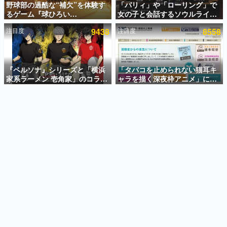
野球部の過酷な“補欠”を体験す
「パリィ」や「ローリング」で
るゲーム『球ひろい
女の子と会話するソウルライク
インタビュー
Simulator』が「1件」のウィッ
恋愛ゲーム『小早川さんはソウ
注目度
9438
注目度
8558
シュリストをもとにチェコ語に
ルライク』無料公開。返事に失
連載・特集一覧
対応しSNSで話題に。『キング
敗すると「YOU DIED」
ダム・カム』開発元やチェコの
殿堂入り記事
プロ野球選手から称賛の声
SNS拡散数が数千以上！ ページビュー数万以上！ などな
『ペルソナ』シリーズと「横浜
「タバコを止められない猫耳キ
ど。多くの人々に読まれた、電ファミ渾身の“殿堂入り”記
家系ラーメン 壱角家」のコラボ
ャラを描く深夜枠アニメ」に視
事をまとめました。
が8月21日から開催。”はがく
聴者の一部から批判意見。違法
れ”風とんこつラーメンや、おい
薬物の使用と思しき描写も含め
ゲームの企画書
しく食べられるカレーラーメン
て、BPOが議論を交わす
名作ゲームクリエイターの方々に製作時のエピソードをお
聞きし、ヒットする企画（ゲーム）とは何か？を探ってい
がラインナップ
きます。
赫本
この物語を解いてはいけない。『赫本』は、〈試験問題〉
の形をした短編ホラー小説集です。
新世代に訊く
これからのデジタルゲーム市場を担う若きクリエイター達
の姿を追い、彼らのルーツと情熱を探っていきます。
ゲーム世代の作家たち
ゲームに多大な影響を受けた作家さんに取材し、ゲームが