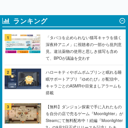
ランキング
1
「タバコを止められない猫耳キャラを描く
深夜枠アニメ」に視聴者の一部から批判意
見。違法薬物の使用と思しき描写も含め
て、BPOが議論を交わす
2
ハローキティやポムポムプリンと眠れる睡
眠サポートアプリ『ゆめたび』が配信中。
キャラごとのASMRや目覚ましアラームも
搭載
3
【無料】ダンジョン探索で手に入れたもの
を自分の店で売るゲーム『Moonlighter』が
Steamにて無料配布中！続編『Moonlighter
2』の9月2日正式リリースを記念したキャ