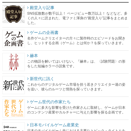
殿堂入り記事
SNS拡散数が数千以上！ ページビュー数万以上！ などなど。多
くの人々に読まれた、電ファミ渾身の“殿堂入り”記事をまとめま
した。
ゲームの企画書
名作ゲームクリエイターの方々に製作時のエピソードをお聞き
し、ヒットする企画（ゲーム）とは何か？を探っていきます。
赫本
この物語を解いてはいけない。『赫本』は、〈試験問題〉の形
をした短編ホラー小説集です。
新世代に訊く
これからのデジタルゲーム市場を担う若きクリエイター達の姿
を追い、彼らのルーツと情熱を探っていきます。
ゲーム世代の作家たち
ゲームに多大な影響を受けた作家さんに取材し、ゲームが日本
のコンテンツ産業やカルチャーに与えた影響を探る企画です。
日本モバイルゲーム産業史
日本のモバイルゲーム史における主要なトピック・タイトルを