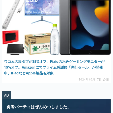
ワコムの板タブが38%オフ、Pixioの水色ゲーミングモニターが
15%オフ。Amazonにてプライム感謝祭「先行セール」が開催
中、iPadなどApple製品も対象
2024年10月17日 公開
AD
勇者パーティはぜんめつしました。