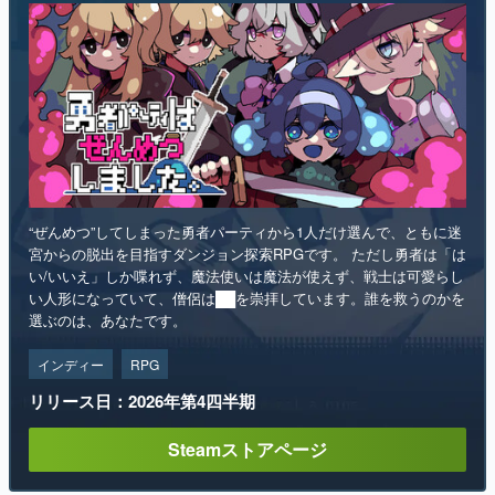
“ぜんめつ”してしまった勇者パーティから1人だけ選んで、ともに迷
宮からの脱出を目指すダンジョン探索RPGです。 ただし勇者は「は
い/いいえ」しか喋れず、魔法使いは魔法が使えず、戦士は可愛らし
い人形になっていて、僧侶は██を崇拝しています。誰を救うのかを
選ぶのは、あなたです。
インディー
RPG
リリース日：2026年第4四半期
Steamストアページ