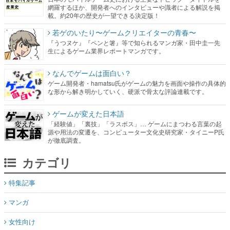
網羅するほか、開発者へのインタビューや識者による解説を掲
載。約20年の歴史が一望できる決定版！
若ゲのいたり〜ゲームクリエイターの青春〜
『うつヌケ』『ペンと箸』等で知られるマンガ家・田中圭一先
生によるゲーム業界レポートマンガです。
なんでゲームは面白い？
ゲーム開発者・hamatsu氏がゲームの魅力を画面や操作の具体的
な形から解き明かしていく、硬派で骨太な評論連載です。
ゲームが変えた日本語
「経験値」「裏技」「ラスボス」… ゲームにまつわる言葉の起
源や用法の変遷を、コンピューター文化史研究家・タイニーP氏
が徹底調査。
カテゴリ
特集記事
マンガ
女性向け