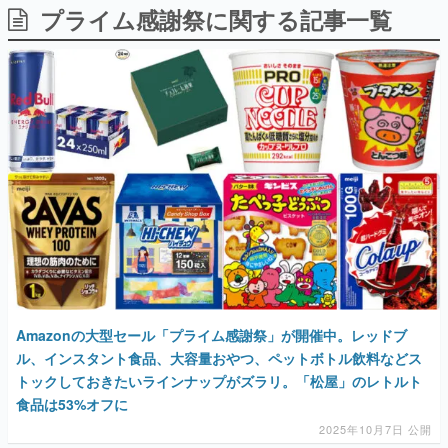
プライム感謝祭に関する記事一覧
日本のコンテンツ産業やカルチャーに与えた影響を探る企
画です。
日本モバイルゲーム産業史
日本のモバイルゲーム史における主要なトピック・タイト
ルを網羅するほか、開発者へのインタビューや識者による
解説を掲載。約20年の歴史が一望できる決定版！
若ゲのいたり〜ゲームクリエイターの青春〜
『うつヌケ』『ペンと箸』等で知られるマンガ家・田中圭
一先生によるゲーム業界レポートマンガです。
なんでゲームは面白い？
ゲーム開発者・hamatsu氏がゲームの魅力を画面や操作の
具体的な形から解き明かしていく、硬派で骨太な評論連載
です。
ゲームが変えた日本語
「経験値」「裏技」「ラスボス」… ゲームにまつわる言葉
Amazonの大型セール「プライム感謝祭」が開催中。レッドブ
の起源や用法の変遷を、コンピューター文化史研究家・タ
イニーP氏が徹底調査。
ル、インスタント食品、大容量おやつ、ペットボトル飲料などス
トックしておきたいラインナップがズラリ。「松屋」のレトルト
カテゴリ
食品は53%オフに
2025年10月7日 公開
特集記事