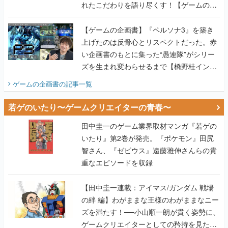
れたこだわりを語り尽くす！【ゲームの企
画書】
【ゲームの企画書】『ペルソナ3』を築き
上げたのは反骨心とリスペクトだった。赤
い企画書のもとに集った“愚連隊”がシリー
ズを生まれ変わらせるまで【橋野桂インタ
ビュー】
ゲームの企画書
の記事一覧
若ゲのいたり〜ゲームクリエイターの青春〜
田中圭一のゲーム業界取材マンガ『若ゲの
いたり』第2巻が発売。『ポケモン』田尻
智さん、『ゼビウス』遠藤雅伸さんらの貴
重なエピソードを収録
【田中圭一連載：アイマス/ガンダム 戦場
の絆 編】わがままな王様のわがままなニー
ズを満たす！──小山順一朗が貫く姿勢に、
ゲームクリエイターとしての矜持を見た