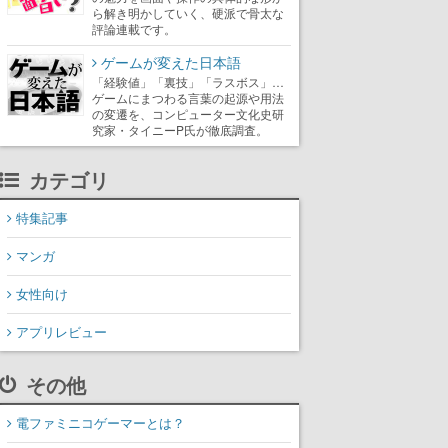
ら解き明かしていく、硬派で骨太な
評論連載です。
ゲームが変えた日本語
「経験値」「裏技」「ラスボス」…
ゲームにまつわる言葉の起源や用法
の変遷を、コンピューター文化史研
究家・タイニーP氏が徹底調査。
カテゴリ
特集記事
マンガ
女性向け
アプリレビュー
その他
電ファミニコゲーマーとは？