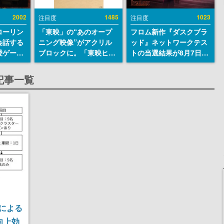
2002
1485
1023
注目度
注目度
ローリン
「東映」の“あのオープ
フロム新作『ダスクブラ
会話する
ニング映像”がアクリル
ッド』ネットワークテス
愛ゲーム
ブロックに。「東映ヒス
トの当選結果が8月7日22
ソウルラ
トリカル グッズコレクシ
時に発表。応募サイトの
。返事に
ョン」が8月下旬より発
マイページから確認可
記事一覧
U
売
能、テスト実施は8月21
日～24日
による
向上効