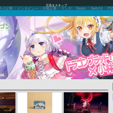
広告をスキップ
入り記事
インタビュー
特集記事
マンガ
Steam
Switch2
PS