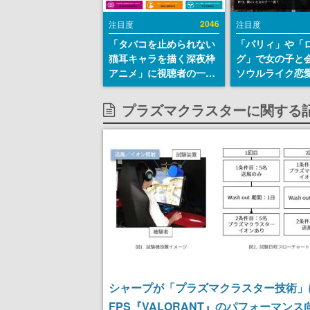
2046
注目度
注目度
「タバコを止められない
「パリィ」や「
猫耳キャラを描く深夜枠
グ」で女の子と
アニメ」に視聴者の一部
ソウルライク恋
から批判意見。違法薬物
『小早川さんは
の使用と思しき描写も含
イク』無料公開
プラズマクラスターに関する
めて、BPOが議論を交わ
失敗すると「YO
す
DIED」
シャープが「プラズマクラスター技術」
FPS『VALORANT』のパフォーマンス