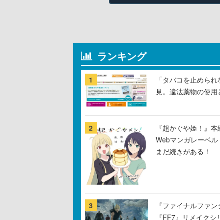
ランキング
1
「タバコを止められ
見。違法薬物の使用
2
『超かぐや姫！』本編
Webマンガレーベ
まだ続きがある！
3
『ファイナルファン
『FF7』リメイクシ