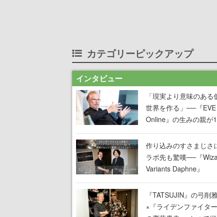
カテゴリーピックアップ
インタビュー
「現実より意味のある
世界を作る」──『EVE
Online』の生みの親が
掲げ続ける”クレイジー
言”は、比喩ではなく本
作り込みのすさまじさ
った
ラボ先も驚嘆──『Wizar
Variants Daphne』
×『FFXI』コラボが期
定なのにジョブもキャ
『TATSUJIN』の弓削
武器も戦闘システムも
×『ライデンファイタ
オフで作り込まれた理