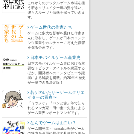
これからのデジタルゲーム市場を担
う若きクリエイター達の姿を追い、
彼らのルーツと情熱を探っていきま
す。
ゲーム世代の作家たち
ゲームに多大な影響を受けた作家さ
んに取材し、ゲームが日本のコンテ
ンツ産業やカルチャーに与えた影響
を探る企画です。
日本モバイルゲーム産業史
日本のモバイルゲーム史における主
要なトピック・タイトルを網羅する
ほか、開発者へのインタビューや識
者による解説を掲載。約20年の歴史
が一望できる決定版！
若ゲのいたり〜ゲームクリエ
イターの青春〜
『うつヌケ』『ペンと箸』等で知ら
れるマンガ家・田中圭一先生による
ゲーム業界レポートマンガです。
なんでゲームは面白い？
ゲーム開発者・hamatsu氏がゲーム
の魅力を画面や操作の具体的な形か