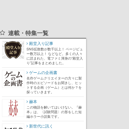
連載・特集一覧
殿堂入り記事
SNS拡散数が数千以上！ ページビュ
ー数万以上！ などなど。多くの人々
に読まれた、電ファミ渾身の“殿堂入
り”記事をまとめました。
ゲームの企画書
名作ゲームクリエイターの方々に製
作時のエピソードをお聞きし、ヒッ
トする企画（ゲーム）とは何か？を
探っていきます。
赫本
この物語を解いてはいけない。『赫
本』は、〈試験問題〉の形をした短
編ホラー小説集です。
新世代に訊く