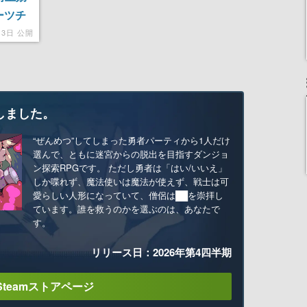
ーツチ
メージと
月3日 公開
しました。
“ぜんめつ”してしまった勇者パーティから1人だけ
選んで、ともに迷宮からの脱出を目指すダンジョ
ン探索RPGです。 ただし勇者は「はい/いいえ」
しか喋れず、魔法使いは魔法が使えず、戦士は可
愛らしい人形になっていて、僧侶は██を崇拝し
ています。誰を救うのかを選ぶのは、あなたで
す。
リリース日：2026年第4四半期
Steamストアページ