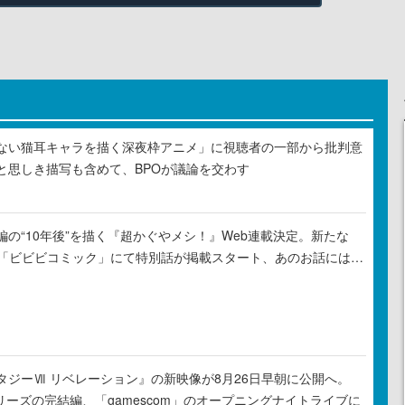
ない猫耳キャラを描く深夜枠アニメ」に視聴者の一部から批判意
と思しき描写も含めて、BPOが議論を交わす
の“10年後”を描く『超かぐやメシ！』Web連載決定。新たな
ル「ビビビコミック」にて特別話が掲載スタート、あのお話には…
タジーⅦ リベレーション』の新映像が8月26日早朝に公開へ。
リーズの完結編、「gamescom」のオープニングナイトライブに