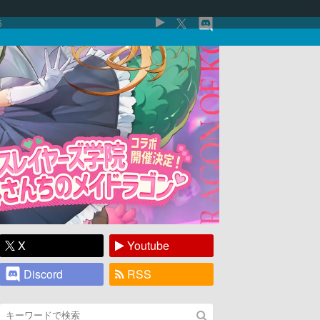
5
X
Youtube
Discord
RSS