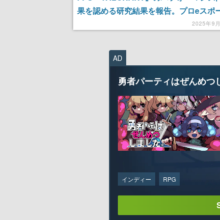
果を認める研究結果を報告。プロeスポ
ーム「QT DIG∞」の協力のもと、与ダ
2025年9
K/Dの向上を確認
AD
勇者パーティはぜんめつ
インディー
RPG