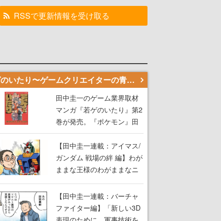
RSSで更新情報を受け取る
若ゲのいたり〜ゲームクリエイターの青春〜
田中圭一のゲーム業界取材
マンガ『若ゲのいたり』第2
巻が発売。『ポケモン』田
尻智さん、『ゼビウス』遠
藤雅伸さんらの貴重なエピ
【田中圭一連載：アイマス/
ソードを収録
ガンダム 戦場の絆 編】わが
ままな王様のわがままなニ
ーズを満たす！──小山順一
朗が貫く姿勢に、ゲームク
【田中圭一連載：バーチャ
リエイターとしての矜持を
ファイター編】「新しい3D
見た【若ゲのいたり最終
表現のために、軍事技術を