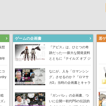
ゲームの企画書
仮想
『アビス』は、ひとつの奇
跡だった──膨大な開発資料
18年
とともに『テイルズ オブ ジ
な宣
アビス』開発陣に聞く、
気だ
「生まれた意味を知る
にコ
なにが、人を「ロマンシン
RPG」が生まれた理由【ゲ
dry
グ」させるのか？『ロマサ
ームの企画書】
ガ2』当時の企画書とキャラ
間限
設定画から迫る、河津秋敏
ラも
がRPGに生み出した「ロマ
雅稔
『ガンパレ』の企画書、つ
ワン
ン」の正体とは【ゲームの
ーズ』
いに公開━初代PSの伝説的
由を
企画書】