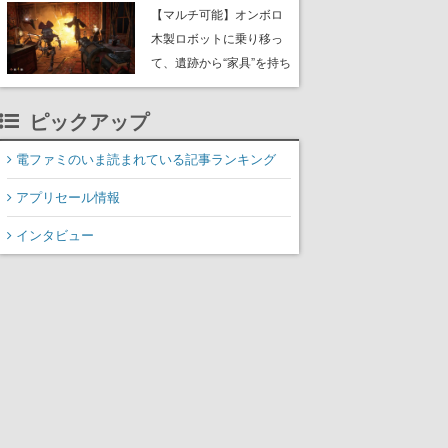
や大きな貝も
【マルチ可能】オンボロ
木製ロボットに乗り移っ
て、遺跡から“家具”を持ち
帰るホラーアクションゲ
ーム『GRAIN ROT』が本
ピックアップ
日8月8日Steamにて発
売。迫る“腐敗”から逃げ延
電ファミのいま読まれている記事ランキング
び、持ち帰った家具で基
アプリセール情報
地を再建
インタビュー