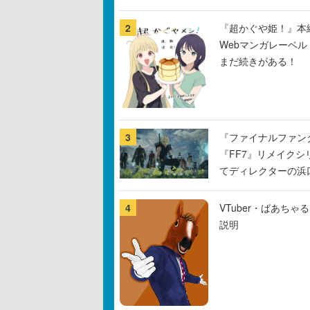
2
『超かぐや姫！』本編
Webマンガレーベ
まだ続きがある！
3
『ファイナルファン
『FF7』リメイクシ
てディレクターの浜
4
VTuber・ばあち
説明