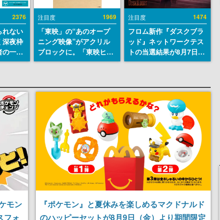
2376
1969
1474
注目度
注目度
られない
「東映」の“あのオープ
フロム新作『ダスクブラ
く深夜枠
ニング映像”がアクリル
ッド』ネットワークテス
者の一部
ブロックに。「東映ヒス
トの当選結果が8月7日22
違法薬物
トリカル グッズコレクシ
時に発表。応募サイトの
描写も含
ョン」が8月下旬より発
マイページから確認可
論を交わ
売
能、テスト実施は8月21
日～24日
ケモン
『ポケモン』と夏休みを楽しめるマクドナルド
スフォ
のハッピーセットが8月9日（金）より期間限定