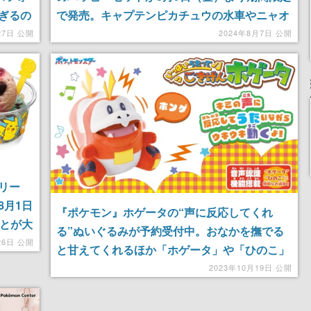
ぎるの
で発売。キャプテンピカチュウの水車やニャオ
ハのツールキット、ホゲータのフライングディ
27日 公開
2024年8月7日 公開
スクのおもちゃなど全8種が登場
リー
8月1日
『ポケモン』ホゲータの“声に反応してくれ
ことが大
る”ぬいぐるみが予約受付中。おなかを撫でる
中心
26日 公開
と甘えてくれるほか「ホゲータ」や「ひのこ」
多くラ
という単語で特別なリアクションをしてくれる
2023年10月19日 公開