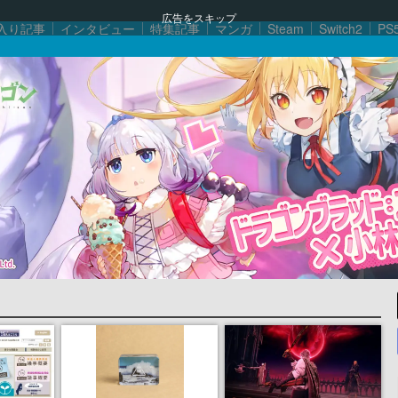
広告をスキップ
入り記事
インタビュー
特集記事
マンガ
Steam
Switch2
PS