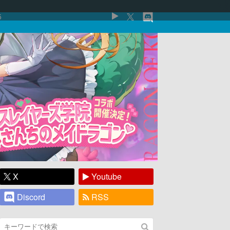
5
X
Youtube
Discord
RSS