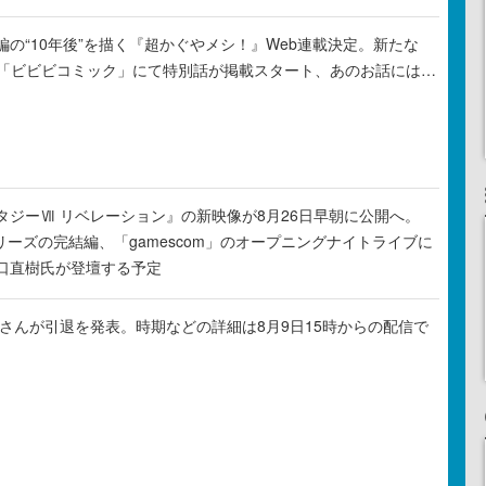
の“10年後”を描く『超かぐやメシ！』Web連載決定。新たな
ル「ビビビコミック」にて特別話が掲載スタート、あのお話には…
タジーⅦ リベレーション』の新映像が8月26日早朝に公開へ。
リーズの完結編、「gamescom」のオープニングナイトライブに
口直樹氏が登壇する予定
ゃるさんが引退を発表。時期などの詳細は8月9日15時からの配信で