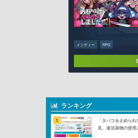
インディー
RPG
ランキング
1
「タバコを止められ
見。違法薬物の使用