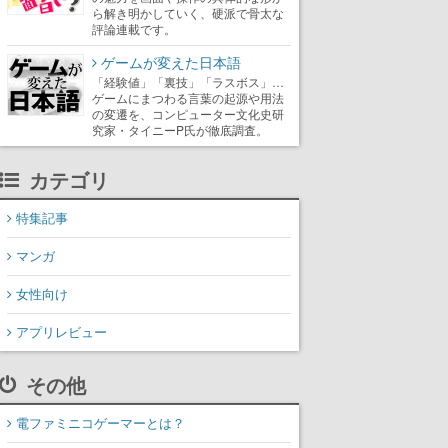
ら解き明かしていく、硬派で骨太な
評論連載です。
ゲームが変えた日本語
「経験値」「裏技」「ラスボス」…
ゲームにまつわる言葉の起源や用法
の変遷を、コンピューター文化史研
究家・タイニーP氏が徹底調査。
カテゴリ
特集記事
マンガ
女性向け
アプリレビュー
その他
電ファミニコゲーマーとは？