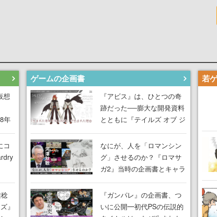
ゲームの企画書
仮想
『アビス』は、ひとつの奇
跡だった──膨大な開発資料
18年
とともに『テイルズ オブ ジ
な宣
アビス』開発陣に聞く、
気だ
「生まれた意味を知る
にコ
なにが、人を「ロマンシン
RPG」が生まれた理由【ゲ
dry
グ」させるのか？『ロマサ
ームの企画書】
ガ2』当時の企画書とキャラ
間限
設定画から迫る、河津秋敏
ラも
がRPGに生み出した「ロマ
雅稔
『ガンパレ』の企画書、つ
ワン
ン」の正体とは【ゲームの
ーズ』
いに公開━初代PSの伝説的
由を
企画書】