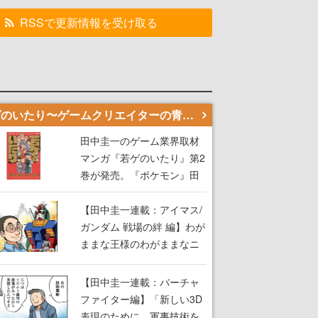
RSSで更新情報を受け取る
若ゲのいたり〜ゲームクリエイターの青春〜
田中圭一のゲーム業界取材
マンガ『若ゲのいたり』第2
巻が発売。『ポケモン』田
尻智さん、『ゼビウス』遠
藤雅伸さんらの貴重なエピ
【田中圭一連載：アイマス/
ソードを収録
ガンダム 戦場の絆 編】わが
ままな王様のわがままなニ
ーズを満たす！──小山順一
朗が貫く姿勢に、ゲームク
【田中圭一連載：バーチャ
リエイターとしての矜持を
ファイター編】「新しい3D
見た【若ゲのいたり最終
表現のために、軍事技術を