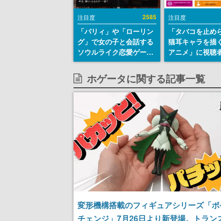
2585
注目度
注目度
「パリィ」や「ローリン
「タバコを止め
グ」で女の子と会話する
猫耳キャラを描
ソウルライク恋愛ゲーム
アニメ」に視聴
『小早川さんはソウルラ
から批判意見。
イク』無料公開。返事に
の使用と思しき
ホゲータに関する記事一覧
失敗すると「YOU
めて、BPOが議
DIED」
す
変形機構搭載のフィギュアシリーズ「ポ
チェンジ」7月26日より新登場。トラン