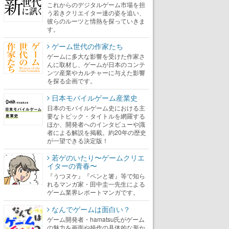
これからのデジタルゲーム市場を担
う若きクリエイター達の姿を追い、
彼らのルーツと情熱を探っていきま
す。
ゲーム世代の作家たち
ゲームに多大な影響を受けた作家さ
んに取材し、ゲームが日本のコンテ
ンツ産業やカルチャーに与えた影響
を探る企画です。
日本モバイルゲーム産業史
日本のモバイルゲーム史における主
要なトピック・タイトルを網羅する
ほか、開発者へのインタビューや識
者による解説を掲載。約20年の歴史
が一望できる決定版！
若ゲのいたり〜ゲームクリエ
イターの青春〜
『うつヌケ』『ペンと箸』等で知ら
れるマンガ家・田中圭一先生による
ゲーム業界レポートマンガです。
なんでゲームは面白い？
ゲーム開発者・hamatsu氏がゲーム
の魅力を画面や操作の具体的な形か