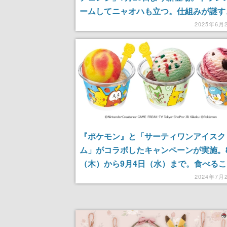
ームしてニャオハも立つ。仕組みが謎す
で手に取って確かめたい
2025年6月
『ポケモン』と「サーティワンアイスク
ム」がコラボしたキャンペーンが実施。
（木）から9月4日（水）まで。食べる
好きホゲータとおなじみのピカチュウを
2024年7月
に、楽しくてまんぷくになれる商品が数
インナップ