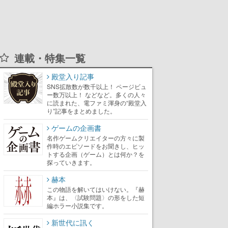
連載・特集一覧
殿堂入り記事
SNS拡散数が数千以上！ ページビュ
ー数万以上！ などなど。多くの人々
に読まれた、電ファミ渾身の“殿堂入
り”記事をまとめました。
ゲームの企画書
名作ゲームクリエイターの方々に製
作時のエピソードをお聞きし、ヒッ
トする企画（ゲーム）とは何か？を
探っていきます。
赫本
この物語を解いてはいけない。『赫
本』は、〈試験問題〉の形をした短
編ホラー小説集です。
新世代に訊く