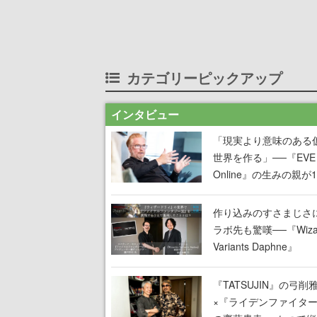
カテゴリーピックアップ
インタビュー
「現実より意味のある
世界を作る」──『EVE
Online』の生みの親が
掲げ続ける”クレイジー
言”は、比喩ではなく本
作り込みのすさまじさ
った
ラボ先も驚嘆──『Wizar
Variants Daphne』
×『FFXI』コラボが期
定なのにジョブもキャ
『TATSUJIN』の弓削
武器も戦闘システムも
×『ライデンファイタ
オフで作り込まれた理