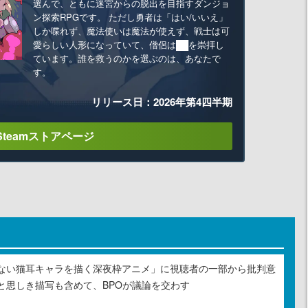
選んで、ともに迷宮からの脱出を目指すダンジョ
ン探索RPGです。 ただし勇者は「はい/いいえ」
しか喋れず、魔法使いは魔法が使えず、戦士は可
愛らしい人形になっていて、僧侶は██を崇拝し
ています。誰を救うのかを選ぶのは、あなたで
す。
リリース日：2026年第4四半期
Steamストアページ
ない猫耳キャラを描く深夜枠アニメ」に視聴者の一部から批判意
と思しき描写も含めて、BPOが議論を交わす