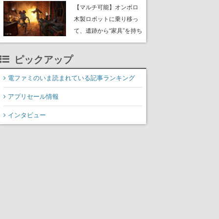
や大きな貝も
【マルチ可能】オンボロ
木製ロボットに乗り移っ
て、遺跡から“家具”を持ち
帰るホラーアクションゲ
ーム『GRAIN ROT』が本
ピックアップ
日8月8日Steamにて発
売。迫る“腐敗”から逃げ延
電ファミのいま読まれている記事ランキング
び、持ち帰った家具で基
アプリセール情報
地を再建
インタビュー