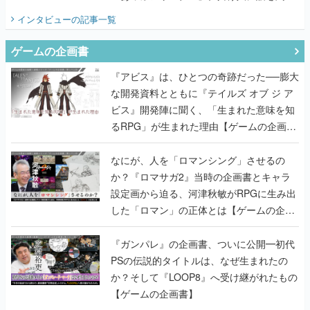
てみた
インタビュー
の記事一覧
ゲームの企画書
『アビス』は、ひとつの奇跡だった──膨大
な開発資料とともに『テイルズ オブ ジ ア
ビス』開発陣に聞く、「生まれた意味を知
るRPG」が生まれた理由【ゲームの企画
書】
なにが、人を「ロマンシング」させるの
か？『ロマサガ2』当時の企画書とキャラ
設定画から迫る、河津秋敏がRPGに生み出
した「ロマン」の正体とは【ゲームの企画
書】
『ガンパレ』の企画書、ついに公開━初代
PSの伝説的タイトルは、なぜ生まれたの
か？そして『LOOP8』へ受け継がれたもの
【ゲームの企画書】