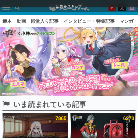
広告をスキップ
赫本
動画
殿堂入り記事
インタビュー
特集記事
マンガ
いま読まれている記事
ピックアップ
注目度
7865
注目度
6270
電ファミのいま読まれている記事ランキング
アプリセール情報