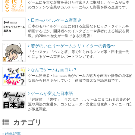
ゲームに多大な影響を受けた作家さんに取材し、ゲームが日本
のコンテンツ産業やカルチャーに与えた影響を探る企画です。
日本モバイルゲーム産業史
日本のモバイルゲーム史における主要なトピック・タイトルを
網羅するほか、開発者へのインタビューや識者による解説を掲
載。約20年の歴史が一望できる決定版！
若ゲのいたり〜ゲームクリエイターの青春〜
『うつヌケ』『ペンと箸』等で知られるマンガ家・田中圭一先
生によるゲーム業界レポートマンガです。
なんでゲームは面白い？
ゲーム開発者・hamatsu氏がゲームの魅力を画面や操作の具体的
な形から解き明かしていく、硬派で骨太な評論連載です。
ゲームが変えた日本語
「経験値」「裏技」「ラスボス」… ゲームにまつわる言葉の起
源や用法の変遷を、コンピューター文化史研究家・タイニーP氏
が徹底調査。
カテゴリ
特集記事