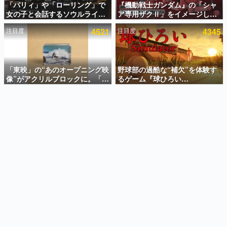
「パリィ」や「ローリング」で
『機動戦士ガンダム』の「シャ
女の子と会話するソウルライク
ア専用ザクⅡ」をイメージした
インタビュー
恋愛ゲーム『小早川さんはソウ
散水ホースリールが予約開始。
注目度
4521
注目度
4345
ルライク』無料公開。返事に失
本体にはシャアのパーソナルマ
連載・特集一覧
敗すると「YOU DIED」
ークやジオン公国軍のエンブレ
ム、型式番号などを配置
殿堂入り記事
SNS拡散数が数千以上！ ページビュー数万以上！ などな
「東映」の“あのオープニング映
野球部の過酷な“補欠”を体験す
ど。多くの人々に読まれた、電ファミ渾身の“殿堂入り”記
像”がアクリルブロックに。「東
るゲーム『球ひろい
事をまとめました。
映ヒストリカル グッズコレクシ
Simulator』が「1件」のウィッ
ョン」が8月下旬より発売
シュリストをもとにチェコ語に
ゲームの企画書
対応しSNSで話題に。『キング
名作ゲームクリエイターの方々に製作時のエピソードをお
聞きし、ヒットする企画（ゲーム）とは何か？を探ってい
ダム・カム』開発元やチェコの
きます。
プロ野球選手から称賛の声
赫本
この物語を解いてはいけない。『赫本』は、〈試験問題〉
の形をした短編ホラー小説集です。
新世代に訊く
これからのデジタルゲーム市場を担う若きクリエイター達
の姿を追い、彼らのルーツと情熱を探っていきます。
ゲーム世代の作家たち
ゲームに多大な影響を受けた作家さんに取材し、ゲームが