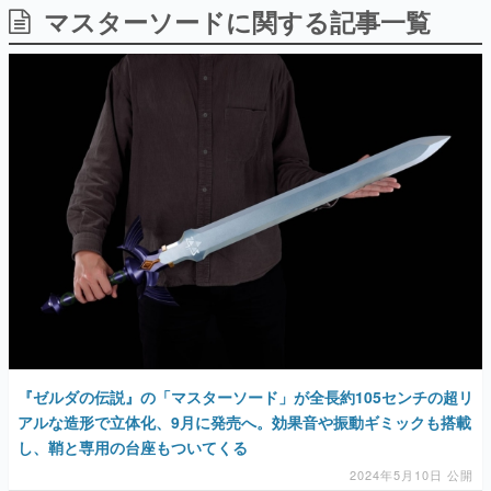
マスターソードに関する記事一覧
日本のコンテンツ産業やカルチャーに与えた影響を探る企
画です。
日本モバイルゲーム産業史
日本のモバイルゲーム史における主要なトピック・タイト
ルを網羅するほか、開発者へのインタビューや識者による
解説を掲載。約20年の歴史が一望できる決定版！
若ゲのいたり〜ゲームクリエイターの青春〜
『うつヌケ』『ペンと箸』等で知られるマンガ家・田中圭
一先生によるゲーム業界レポートマンガです。
なんでゲームは面白い？
ゲーム開発者・hamatsu氏がゲームの魅力を画面や操作の
具体的な形から解き明かしていく、硬派で骨太な評論連載
です。
ゲームが変えた日本語
「経験値」「裏技」「ラスボス」… ゲームにまつわる言葉
の起源や用法の変遷を、コンピューター文化史研究家・タ
イニーP氏が徹底調査。
『ゼルダの伝説』の「マスターソード」が全長約105センチの超リ
アルな造形で立体化、9月に発売へ。効果音や振動ギミックも搭載
カテゴリ
し、鞘と専用の台座もついてくる
2024年5月10日 公開
特集記事