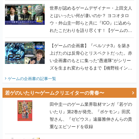
世界が認めるゲームデザイナー・上田文人
とはいったい何が凄いのか？ ヨコオタロ
ウ・外山圭一郎らと共に『ICO』に込めら
れたこだわりを語り尽くす！【ゲームの企
画書】
【ゲームの企画書】『ペルソナ3』を築き
上げたのは反骨心とリスペクトだった。赤
い企画書のもとに集った“愚連隊”がシリー
ズを生まれ変わらせるまで【橋野桂インタ
ビュー】
ゲームの企画書
の記事一覧
若ゲのいたり〜ゲームクリエイターの青春〜
田中圭一のゲーム業界取材マンガ『若ゲの
いたり』第2巻が発売。『ポケモン』田尻
智さん、『ゼビウス』遠藤雅伸さんらの貴
重なエピソードを収録