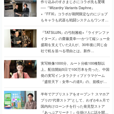
作り込みのすさまじさにコラボ先も驚嘆
──『Wizardry Variants Daphne』
×『FFXI』コラボが期間限定なのにジョブ
もキャラも武器も戦闘システムもワンオフ
で作り込まれた理由を両ディレクターに聞
く
『TATSUJIN』の弓削雅稔×『ライデンファ
イターズ』の齋藤貴幸──かつて縦シュー全
盛期を支えていた2人が、30年後に同じ会
社で机を並べる理由とは。新作
『TATSUJIN EXTREME』で初タッグを組
んだレジェンド2人に訊く開発秘話
実写映像1000分、ルート分岐100種類以
上。配信開始5日で100万本を売った、中国
発の実写インタラクティブドラマゲーム
『盛世天下：女帝への道II』の、規模が違
うこだわりをプロデューサーに聞いた
半年でアプリストアをオープン？ スマホア
プリの“代替ストア”として、わずか6ヵ月で
国内向けローンチを行った発見型ストア
『あっぷアリーナ！』仕掛け人に話を聞い