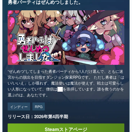
勇者パーティはぜんめつしました。
“ぜんめつ”してしまった勇者パーティから1人だけ選んで、ともに迷
宮からの脱出を目指すダンジョン探索RPGです。 ただし勇者は「は
い/いいえ」しか喋れず、魔法使いは魔法が使えず、戦士は可愛らし
い人形になっていて、僧侶は██を崇拝しています。誰を救うのかを
選ぶのは、あなたです。
インディー
RPG
リリース日：2026年第4四半期
Steamストアページ