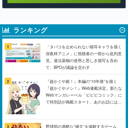
ランキング
1
「タバコを止められない猫耳キャラを描く
深夜枠アニメ」に視聴者の一部から批判意
見。違法薬物の使用と思しき描写も含め
て、BPOが議論を交わす
2
『超かぐや姫！』本編の“10年後”を描く
『超かぐやメシ！』Web連載決定。新たな
Webマンガレーベル「ビビビコミック」に
て特別話が掲載スタート、あのお話には…
まだ続きがある！
3
野球部の過酷な“補欠”を体験するゲーム