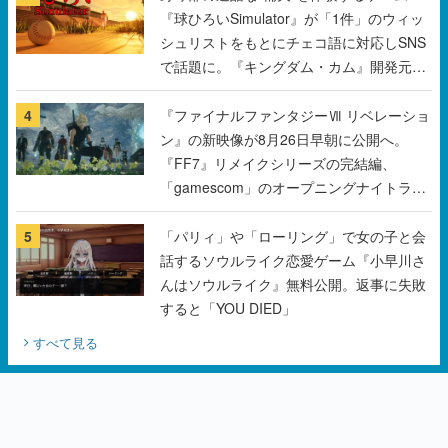
『球ひろいSimulator』が「1件」のウィッ
シュリストをもとにチェコ語に対応しSNS
で話題に。『キングダム・カム』開発元や
チェコのプロ野球選手から称賛の声
4
『ファイナルファンタジーⅦ リベレーショ
ン』の新映像が8月26日早朝に公開へ。
『FF7』リメイクシリーズの完結編、
「gamescom」のオープニングナイトライ
ブにてディレクターの浜口直樹氏が登壇す
る予定
5
「パリィ」や「ローリング」で女の子と会
話するソウルライク恋愛ゲーム『小早川さ
んはソウルライク』無料公開。返事に失敗
すると「YOU DIED」
すべて見る