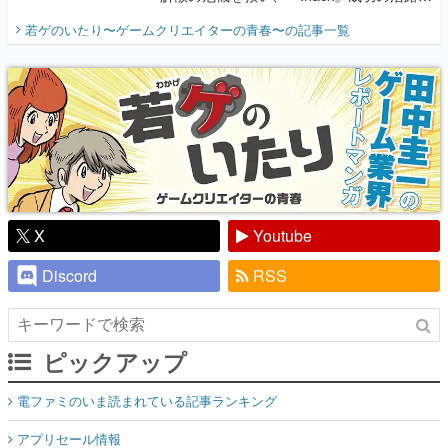
開く。業界の快男児・松山 洋に流れる血は
若ゲのいたり〜ゲームクリエイターの青春〜
の記事一覧
『少年ジャンプ』色だった【若ゲのいた
り】
X
Youtube
Discord
RSS
ピックアップ
電ファミのいま読まれている記事ランキング
アプリセール情報