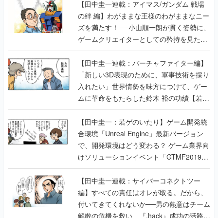
【田中圭一連載：アイマス/ガンダム 戦場
の絆 編】わがままな王様のわがままなニー
ズを満たす！──小山順一朗が貫く姿勢に、
ゲームクリエイターとしての矜持を見た
【若ゲのいたり最終回】
【田中圭一連載：バーチャファイター編】
「新しい3D表現のために、軍事技術を採り
入れたい」世界情勢を味方につけて、ゲー
ムに革命をもたらした鈴木 裕の功績【若ゲ
のいたり】
【田中圭一：若ゲのいたり】ゲーム開発統
合環境「Unreal Engine」最新バージョン
で、開発環境はどう変わる？ ゲーム業界向
けソリューションイベント「GTMF2019」
に行って、より理解を深めよう【PR】
【田中圭一連載：サイバーコネクトツー
編】すべての責任はオレが取る。だから、
付いてきてくれないか──男の熱意はチーム
解散の危機を救い、『.hack』成功の活路を