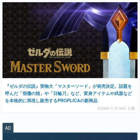
マンガ
女性向け
アプリレビュー
その他
電ファミニコゲーマーとは？
運営：株式会社マレ
『ゼルダの伝説』実物大「マスターソード」が発売決定。話題を
呼んだ「宿儺の指」や「日輪刀」など、変身アイテムや武器など
を本格的に再現し販売するPROPLICAの新商品
2023年11月16日 公開
AD