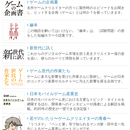
赫本
この物語を解いてはいけない。『赫本』は、〈試験問題〉の形
をした短編ホラー小説集です。
新世代に訊く
これからのデジタルゲーム市場を担う若きクリエイター達の姿
を追い、彼らのルーツと情熱を探っていきます。
ゲーム世代の作家たち
ゲームに多大な影響を受けた作家さんに取材し、ゲームが日本
のコンテンツ産業やカルチャーに与えた影響を探る企画です。
日本モバイルゲーム産業史
日本のモバイルゲーム史における主要なトピック・タイトルを
網羅するほか、開発者へのインタビューや識者による解説を掲
載。約20年の歴史が一望できる決定版！
若ゲのいたり〜ゲームクリエイターの青春〜
『うつヌケ』『ペンと箸』等で知られるマンガ家・田中圭一先
生によるゲーム業界レポートマンガです。
なんでゲームは面白い？
ゲーム開発者・hamatsu氏がゲームの魅力を画面や操作の具体的
な形から解き明かしていく、硬派で骨太な評論連載です。