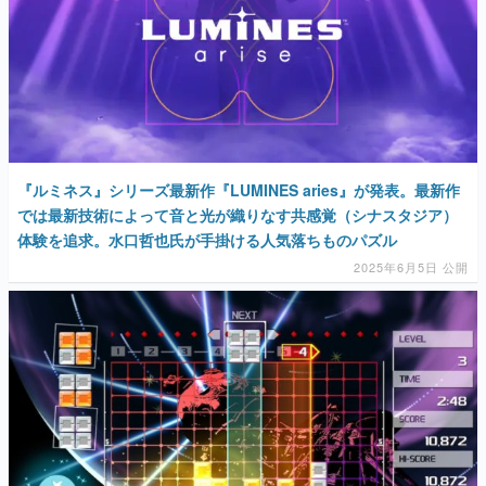
マンガ
女性向け
『ルミネス』シリーズ最新作『LUMINES aries』が発表。最新作
アプリレビュー
では最新技術によって音と光が織りなす共感覚（シナスタジア）
体験を追求。水口哲也氏が手掛ける人気落ちものパズル
その他
2025年6月5日 公開
電ファミニコゲーマーとは？
運営：株式会社マレ