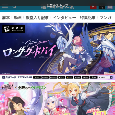
広告をスキップ
赫本
動画
殿堂入り記事
インタビュー
特集記事
マンガ
ピックアップ
電ファミのいま読まれている記事ランキング
アプリセール情報