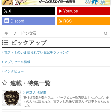
Discord
RSS
ピックアップ
電ファミのいま読まれている記事ランキング
アプリセール情報
インタビュー
連載・特集一覧
殿堂入り記事
SNS拡散数が数千以上！ ページビュー数万以上！ などなど。多
くの人々に読まれた、電ファミ渾身の“殿堂入り”記事をまとめま
した。
ゲームの企画書
名作ゲームクリエイターの方々に製作時のエピソードをお聞き
し、ヒットする企画（ゲーム）とは何か？を探っていきます。