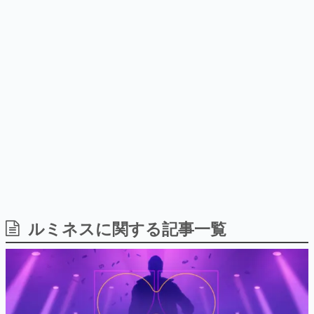
式リリースを記念したキャンペ
日本のコンテンツ産業やカルチャーに与えた影響を探る企
ーン
画です。
日本モバイルゲーム産業史
日本のモバイルゲーム史における主要なトピック・タイト
ルを網羅するほか、開発者へのインタビューや識者による
解説を掲載。約20年の歴史が一望できる決定版！
若ゲのいたり〜ゲームクリエイターの青春〜
『うつヌケ』『ペンと箸』等で知られるマンガ家・田中圭
一先生によるゲーム業界レポートマンガです。
なんでゲームは面白い？
ゲーム開発者・hamatsu氏がゲームの魅力を画面や操作の
ルミネスに関する記事一覧
具体的な形から解き明かしていく、硬派で骨太な評論連載
です。
ゲームが変えた日本語
「経験値」「裏技」「ラスボス」… ゲームにまつわる言葉
の起源や用法の変遷を、コンピューター文化史研究家・タ
イニーP氏が徹底調査。
カテゴリ
特集記事