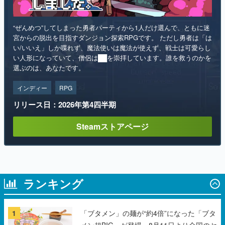
宮からの脱出を目指すダンジョン探索RPGです。 ただし勇者は「は
い/いいえ」しか喋れず、魔法使いは魔法が使えず、戦士は可愛らし
い人形になっていて、僧侶は██を崇拝しています。誰を救うのかを
選ぶのは、あなたです。
インディー
RPG
リリース日：2026年第4四半期
Steamストアページ
ランキング
1
「ブタメン」の麺が“約4倍”になった「ブタ
メン超BIG」が登場。8月11日より全国のセ
ブンイレブンで順次発売