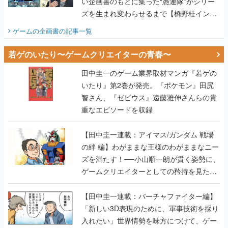
若ゲのいたり〜ゲームクリエイターの青春〜
田中圭一のゲーム業界取材マンガ『若ゲの
いたり』第2巻が発売。『ポケモン』田尻
智さん、『ゼビウス』遠藤雅伸さんらの貴
重なエピソードを収録
【田中圭一連載：アイマス/ガンダム 戦場
の絆 編】わがままな王様のわがままなニー
ズを満たす！──小山順一朗が貫く姿勢に、
ゲームクリエイターとしての矜持を見た
【若ゲのいたり最終回】
【田中圭一連載：バーチャファイター編】
「新しい3D表現のために、軍事技術を採り
入れたい」世界情勢を味方につけて、ゲー
ムに革命をもたらした鈴木 裕の功績【若ゲ
のいたり】
【田中圭一：若ゲのいたり】ゲーム開発統