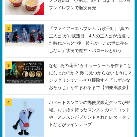
2
『ファイアーエムブレム 万紫千紅』“真の
主人公”がお披露目。4人の主人公が活躍し
た時代から5年後、彼らが「この世に存在
しない」状況で魔神・バロールと戦う
3
なぜ “あの花王” がホラーゲームを作ること
になったのか？ 敵に見つからないようにマ
ジックリンでこっそり掃除する『しずかな
おそうじ』が生まれるまで【開発座談会】
4
パペットスンスンの郵便局限定グッズが登
場。お手紙を持ったスンスンのマスコット
や、スンスンがプリントされたレターセッ
トなどがラインナップ
5
初音ミクが『マジック：ザ・ギャザリン
グ』の「Secret Lair」に登場。“24時間限