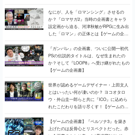
設定画から迫る、河津秋敏がRPGに生み出
した「ロマン」の正体とは【ゲームの企画
書】
『ガンパレ』の企画書、ついに公開━初代
PSの伝説的タイトルは、なぜ生まれたの
か？そして『LOOP8』へ受け継がれたもの
【ゲームの企画書】
世界が認めるゲームデザイナー・上田文人
とはいったい何が凄いのか？ ヨコオタロ
ウ・外山圭一郎らと共に『ICO』に込めら
れたこだわりを語り尽くす！【ゲームの企
画書】
【ゲームの企画書】『ペルソナ3』を築き
上げたのは反骨心とリスペクトだった。赤
い企画書のもとに集った“愚連隊”がシリー
ズを生まれ変わらせるまで【橋野桂インタ
ビュー】
ゲームの企画書
の記事一覧