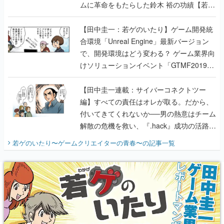
合環境「Unreal Engine」最新バージョン
で、開発環境はどう変わる？ ゲーム業界向
けソリューションイベント「GTMF2019」
に行って、より理解を深めよう【PR】
【田中圭一連載：サイバーコネクトツー
編】すべての責任はオレが取る。だから、
付いてきてくれないか──男の熱意はチーム
解散の危機を救い、『.hack』成功の活路を
開く。業界の快男児・松山 洋に流れる血は
若ゲのいたり〜ゲームクリエイターの青春〜
の記事一覧
『少年ジャンプ』色だった【若ゲのいた
り】
X
Youtube