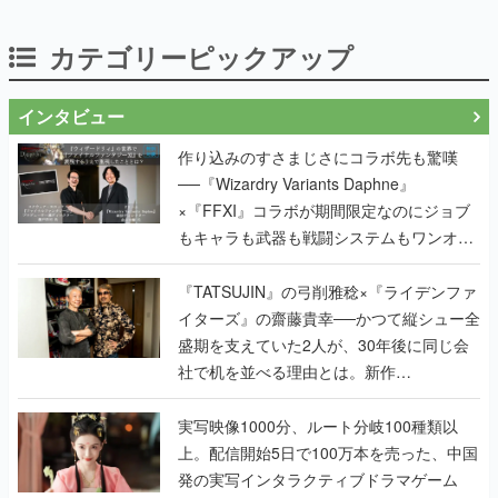
インタビュー
作り込みのすさまじさにコラボ先も驚嘆
──『Wizardry Variants Daphne』
×『FFXI』コラボが期間限定なのにジョブ
もキャラも武器も戦闘システムもワンオフ
で作り込まれた理由を両ディレクターに聞
く
『TATSUJIN』の弓削雅稔×『ライデンファ
イターズ』の齋藤貴幸──かつて縦シュー全
盛期を支えていた2人が、30年後に同じ会
社で机を並べる理由とは。新作
『TATSUJIN EXTREME』で初タッグを組
んだレジェンド2人に訊く開発秘話
実写映像1000分、ルート分岐100種類以
上。配信開始5日で100万本を売った、中国
発の実写インタラクティブドラマゲーム
『盛世天下：女帝への道II』の、規模が違
うこだわりをプロデューサーに聞いた
半年でアプリストアをオープン？ スマホア