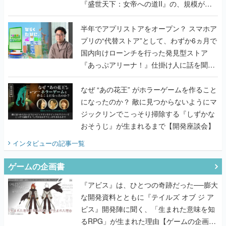
プリの“代替ストア”として、わずか6ヵ月で
国内向けローンチを行った発見型ストア
『あっぷアリーナ！』仕掛け人に話を聞い
てみた
なぜ “あの花王” がホラーゲームを作ること
になったのか？ 敵に見つからないようにマ
ジックリンでこっそり掃除する『しずかな
おそうじ』が生まれるまで【開発座談会】
インタビュー
の記事一覧
ゲームの企画書
『アビス』は、ひとつの奇跡だった──膨大
な開発資料とともに『テイルズ オブ ジ ア
ビス』開発陣に聞く、「生まれた意味を知
るRPG」が生まれた理由【ゲームの企画
書】
なにが、人を「ロマンシング」させるの
か？『ロマサガ2』当時の企画書とキャラ