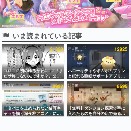
インタビュー
連載・特集一覧
殿堂入り記事
いま読まれている記事
SNS拡散数が数千以上！ ページビュー数万以上！ などな
ど。多くの人々に読まれた、電ファミ渾身の“殿堂入り”記
事をまとめました。
注目度
21329
注目度
12925
ゲームの企画書
名作ゲームクリエイターの方々に製作時のエピソードをお
聞きし、ヒットする企画（ゲーム）とは何か？を探ってい
コロコロ初のゆるかわ4コマ『ま
ハローキティやポムポムプリン
きます。
だサ終しないんですか？』公開
と眠れる睡眠サポートアプリ
赫本
スタート。主人公は新入社員の
『ゆめたび』が配信中。キャラ
この物語を解いてはいけない。『赫本』は、〈試験問題〉
注目度
8932
注目度
8690
侘石ダイヤ、ゲーム会社を舞台
ごとのASMRや目覚ましアラー
の形をした短編ホラー小説集です。
にトラブルへ対応する社員たち
ムも搭載
を描く
新世代に訊く
「タバコを止められない猫耳キ
【無料】ダンジョン探索で手に
これからのデジタルゲーム市場を担う若きクリエイター達
の姿を追い、彼らのルーツと情熱を探っていきます。
ャラを描く深夜枠アニメ」に視
入れたものを自分の店で売るゲ
聴者の一部から批判意見。違法
ーム『Moonlighter』がSteam
薬物の使用と思わしき描写も含
にて無料配布中！続編
ゲーム世代の作家たち
めて、BPOが議論を交わす
『Moonlighter 2』の9月2日正
ゲームに多大な影響を受けた作家さんに取材し、ゲームが