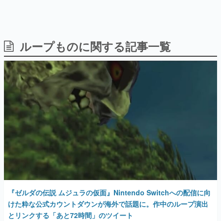
ループものに関する記事一覧
日本のコンテンツ産業やカルチャーに与えた影響を探る企
画です。
日本モバイルゲーム産業史
日本のモバイルゲーム史における主要なトピック・タイト
ルを網羅するほか、開発者へのインタビューや識者による
解説を掲載。約20年の歴史が一望できる決定版！
若ゲのいたり〜ゲームクリエイターの青春〜
『うつヌケ』『ペンと箸』等で知られるマンガ家・田中圭
一先生によるゲーム業界レポートマンガです。
なんでゲームは面白い？
ゲーム開発者・hamatsu氏がゲームの魅力を画面や操作の
具体的な形から解き明かしていく、硬派で骨太な評論連載
です。
ゲームが変えた日本語
『ゼルダの伝説 ムジュラの仮面』Nintendo Switchへの配信に向
「経験値」「裏技」「ラスボス」… ゲームにまつわる言葉
の起源や用法の変遷を、コンピューター文化史研究家・タ
けた粋な公式カウントダウンが海外で話題に。作中のループ演出
イニーP氏が徹底調査。
とリンクする「あと72時間」のツイート
2022年2月24日 公開
カテゴリ
特集記事