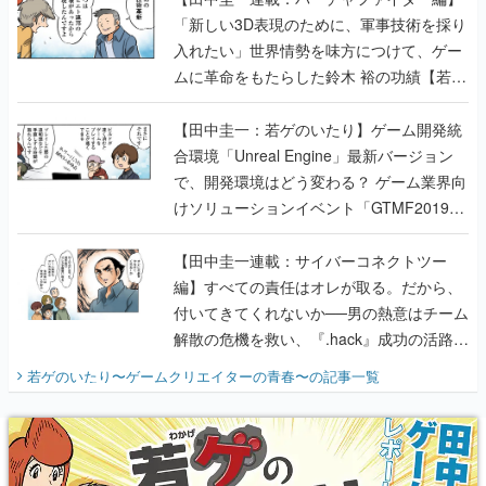
のいたり】
【田中圭一：若ゲのいたり】ゲーム開発統
合環境「Unreal Engine」最新バージョン
で、開発環境はどう変わる？ ゲーム業界向
けソリューションイベント「GTMF2019」
に行って、より理解を深めよう【PR】
【田中圭一連載：サイバーコネクトツー
編】すべての責任はオレが取る。だから、
付いてきてくれないか──男の熱意はチーム
解散の危機を救い、『.hack』成功の活路を
開く。業界の快男児・松山 洋に流れる血は
若ゲのいたり〜ゲームクリエイターの青春〜
の記事一覧
『少年ジャンプ』色だった【若ゲのいた
り】