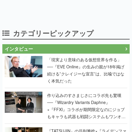
カテゴリーピックアップ
インタビュー
「現実より意味のある仮想世界を作る」
──『EVE Online』の生みの親が18年掲げ
続ける”クレイジーな宣言”は、比喩ではな
く本気だった
作り込みのすさまじさにコラボ先も驚嘆
──『Wizardry Variants Daphne』
×『FFXI』コラボが期間限定なのにジョブ
もキャラも武器も戦闘システムもワンオフ
で作り込まれた理由を両ディレクターに聞
く
『TATSUJIN』の弓削雅稔×『ライデンファ
イターズ』の齋藤貴幸──かつて縦シュー全
盛期を支えていた2人が、30年後に同じ会
社で机を並べる理由とは。新作