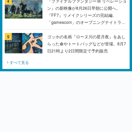
「gamescom」のオープニングナイトライ
ブにてディレクターの浜口直樹氏が登壇す
る予定
5
ゴッホの名画『ローヌ川の星月夜』をあし
らった傘やトートバッグなどが登場。8月7
日21時より2日間限定で予約販売
すべて見る