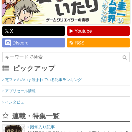
X
Youtube
Discord
RSS
ピックアップ
電ファミのいま読まれている記事ランキング
アプリセール情報
インタビュー
連載・特集一覧
殿堂入り記事
SNS拡散数が数千以上！ ページビュー数万以上！ などなど。多
くの人々に読まれた、電ファミ渾身の“殿堂入り”記事をまとめま
した。
ゲームの企画書