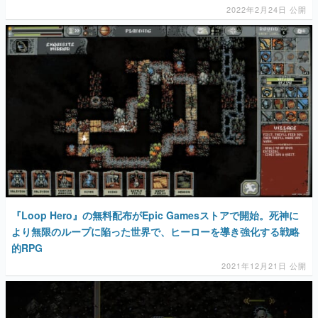
マンガ
女性向け
アプリレビュー
その他
電ファミニコゲーマーとは？
『Loop Hero』の無料配布がEpic Gamesストアで開始。死神に
運営：株式会社マレ
より無限のループに陥った世界で、ヒーローを導き強化する戦略
的RPG
2021年12月21日 公開