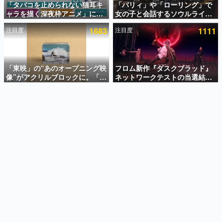
「タバコを止められない猫耳キ
「パリィ」や「ローリング」で
ャラを描く深夜枠アニメ」に視
女の子と会話するソウルライク
インタビュー
聴者の一部から批判意見。違法
恋愛ゲーム『小早川さんはソウ
注目度
1683
注目度
1111
薬物の使用と思しき描写も含め
ルライク』無料公開。返事に失
連載・特集一覧
て、BPOが議論を交わす
敗すると「YOU DIED」
殿堂入り記事
SNS拡散数が数千以上！ ページビュー数万以上！ などな
「東映」の“あのオープニング映
フロム新作『ダスクブラッド』
ど。多くの人々に読まれた、電ファミ渾身の“殿堂入り”記
像”がアクリルブロックに。「東
ネットワークテストの当選結果
事をまとめました。
映ヒストリカル グッズコレクシ
が8月7日22時に発表。応募サイ
ョン」が8月下旬より発売
トのマイページから確認可能、
ゲームの企画書
テスト実施は8月21日～24日
名作ゲームクリエイターの方々に製作時のエピソードをお
聞きし、ヒットする企画（ゲーム）とは何か？を探ってい
きます。
赫本
この物語を解いてはいけない。『赫本』は、〈試験問題〉
の形をした短編ホラー小説集です。
新世代に訊く
これからのデジタルゲーム市場を担う若きクリエイター達
の姿を追い、彼らのルーツと情熱を探っていきます。
ゲーム世代の作家たち
ゲームに多大な影響を受けた作家さんに取材し、ゲームが