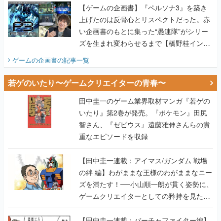
ズを生まれ変わらせるまで【橋野桂インタ
ビュー】
ゲームの企画書
の記事一覧
若ゲのいたり〜ゲームクリエイターの青春〜
田中圭一のゲーム業界取材マンガ『若ゲの
いたり』第2巻が発売。『ポケモン』田尻
智さん、『ゼビウス』遠藤雅伸さんらの貴
重なエピソードを収録
【田中圭一連載：アイマス/ガンダム 戦場
の絆 編】わがままな王様のわがままなニー
ズを満たす！──小山順一朗が貫く姿勢に、
ゲームクリエイターとしての矜持を見た
【若ゲのいたり最終回】
【田中圭一連載：バーチャファイター編】
「新しい3D表現のために、軍事技術を採り
入れたい」世界情勢を味方につけて、ゲー
ムに革命をもたらした鈴木 裕の功績【若ゲ