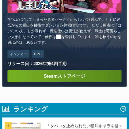
宮からの脱出を目指すダンジョン探索RPGです。 ただし勇者は「は
い/いいえ」しか喋れず、魔法使いは魔法が使えず、戦士は可愛らし
い人形になっていて、僧侶は██を崇拝しています。誰を救うのかを
選ぶのは、あなたです。
インディー
RPG
リリース日：2026年第4四半期
Steamストアページ
ランキング
1
「タバコを止められない猫耳キャラを描く
深夜枠アニメ」に視聴者の一部から批判意
見。違法薬物の使用と思しき描写も含め
て、BPOが議論を交わす