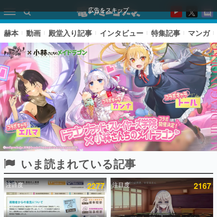
広告をスキップ
赫本
動画
殿堂入り記事
インタビュー
特集記事
マンガ
いま読まれている記事
ピックアップ
注目度
2277
注目度
2167
電ファミのいま読まれている記事ランキング
アプリセール情報