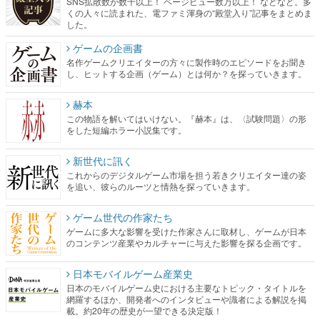
名作ゲームクリエイターの方々に製作時のエピソードをお聞き
し、ヒットする企画（ゲーム）とは何か？を探っていきます。
赫本
この物語を解いてはいけない。『赫本』は、〈試験問題〉の形
をした短編ホラー小説集です。
新世代に訊く
これからのデジタルゲーム市場を担う若きクリエイター達の姿
を追い、彼らのルーツと情熱を探っていきます。
ゲーム世代の作家たち
ゲームに多大な影響を受けた作家さんに取材し、ゲームが日本
のコンテンツ産業やカルチャーに与えた影響を探る企画です。
日本モバイルゲーム産業史
日本のモバイルゲーム史における主要なトピック・タイトルを
網羅するほか、開発者へのインタビューや識者による解説を掲
載。約20年の歴史が一望できる決定版！
若ゲのいたり〜ゲームクリエイターの青春〜
『うつヌケ』『ペンと箸』等で知られるマンガ家・田中圭一先
生によるゲーム業界レポートマンガです。