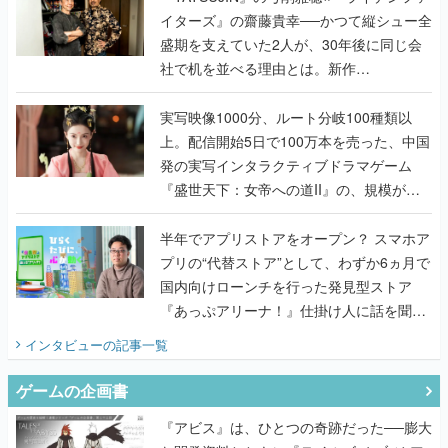
『TATSUJIN EXTREME』で初タッグを組
んだレジェンド2人に訊く開発秘話
実写映像1000分、ルート分岐100種類以
上。配信開始5日で100万本を売った、中国
発の実写インタラクティブドラマゲーム
『盛世天下：女帝への道II』の、規模が違
うこだわりをプロデューサーに聞いた
半年でアプリストアをオープン？ スマホア
プリの“代替ストア”として、わずか6ヵ月で
国内向けローンチを行った発見型ストア
『あっぷアリーナ！』仕掛け人に話を聞い
てみた
インタビュー
の記事一覧
ゲームの企画書
『アビス』は、ひとつの奇跡だった──膨大
な開発資料とともに『テイルズ オブ ジ ア
ビス』開発陣に聞く、「生まれた意味を知
るRPG」が生まれた理由【ゲームの企画