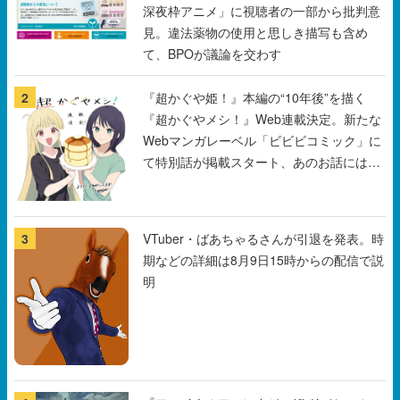
2
『超かぐや姫！』本編の“10年後”を描く
『超かぐやメシ！』Web連載決定。新たな
Webマンガレーベル「ビビビコミック」に
て特別話が掲載スタート、あのお話には…
まだ続きがある！
3
VTuber・ばあちゃるさんが引退を発表。時
期などの詳細は8月9日15時からの配信で説
明
4
『ファイナルファンタジーⅦ リベレーショ
ン』の新映像が8月26日早朝に公開へ。
『FF7』リメイクシリーズの完結編、