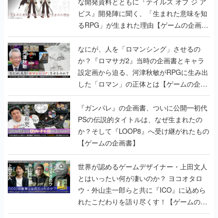
書】
なにが、人を「ロマンシング」させるの
か？『ロマサガ2』当時の企画書とキャラ
設定画から迫る、河津秋敏がRPGに生み出
した「ロマン」の正体とは【ゲームの企画
書】
『ガンパレ』の企画書、ついに公開━初代
PSの伝説的タイトルは、なぜ生まれたの
か？そして『LOOP8』へ受け継がれたもの
【ゲームの企画書】
世界が認めるゲームデザイナー・上田文人
とはいったい何が凄いのか？ ヨコオタロ
ウ・外山圭一郎らと共に『ICO』に込めら
れたこだわりを語り尽くす！【ゲームの企
画書】
【ゲームの企画書】『ペルソナ3』を築き
上げたのは反骨心とリスペクトだった。赤
い企画書のもとに集った“愚連隊”がシリー