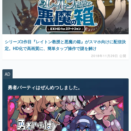
シリーズ2作目『レイトン教授と悪魔の箱』がスマホ向けに配信決
定。HD化で高画質に、簡単タップ操作で謎を解け
2018年11月29日 公開
AD
勇者パーティはぜんめつしました。