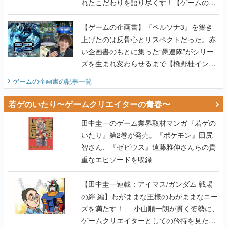
れたこだわりを語り尽くす！【ゲームの企
画書】
【ゲームの企画書】『ペルソナ3』を築き
上げたのは反骨心とリスペクトだった。赤
い企画書のもとに集った“愚連隊”がシリー
ズを生まれ変わらせるまで【橋野桂インタ
ビュー】
ゲームの企画書
の記事一覧
若ゲのいたり〜ゲームクリエイターの青春〜
田中圭一のゲーム業界取材マンガ『若ゲの
いたり』第2巻が発売。『ポケモン』田尻
智さん、『ゼビウス』遠藤雅伸さんらの貴
重なエピソードを収録
【田中圭一連載：アイマス/ガンダム 戦場
の絆 編】わがままな王様のわがままなニー
ズを満たす！──小山順一朗が貫く姿勢に、
ゲームクリエイターとしての矜持を見た