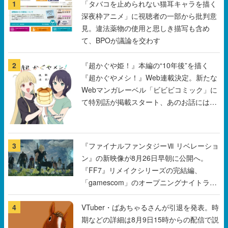
1
「タバコを止められない猫耳キャラを描く
深夜枠アニメ」に視聴者の一部から批判意
見。違法薬物の使用と思しき描写も含め
て、BPOが議論を交わす
2
『超かぐや姫！』本編の“10年後”を描く
『超かぐやメシ！』Web連載決定。新たな
Webマンガレーベル「ビビビコミック」に
て特別話が掲載スタート、あのお話には…
まだ続きがある！
3
『ファイナルファンタジーⅦ リベレーショ
ン』の新映像が8月26日早朝に公開へ。
『FF7』リメイクシリーズの完結編、
「gamescom」のオープニングナイトライ
ブにてディレクターの浜口直樹氏が登壇す
る予定
4
VTuber・ばあちゃるさんが引退を発表。時
期などの詳細は8月9日15時からの配信で説