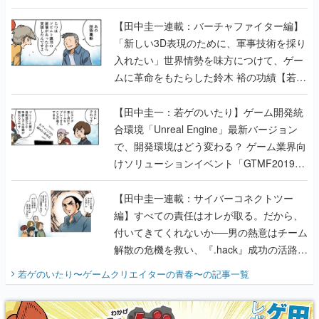
【若ゲのいたり最終回】
【田中圭一連載：バーチャファイター編】
「新しい3D表現のために、軍事技術を採り
入れたい」世界情勢を味方につけて、ゲー
ムに革命をもたらした鈴木 裕の功績【若ゲ
のいたり】
【田中圭一：若ゲのいたり】ゲーム開発統
合環境「Unreal Engine」最新バージョン
で、開発環境はどう変わる？ ゲーム業界向
けソリューションイベント「GTMF2019」
に行って、より理解を深めよう【PR】
【田中圭一連載：サイバーコネクトツー
編】すべての責任はオレが取る。だから、
付いてきてくれないか──男の熱意はチーム
解散の危機を救い、『.hack』成功の活路を
開く。業界の快男児・松山 洋に流れる血は
若ゲのいたり〜ゲームクリエイターの青春〜
の記事一覧
『少年ジャンプ』色だった【若ゲのいた
り】