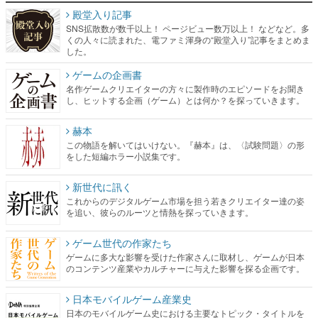
殿堂入り記事
SNS拡散数が数千以上！ ページビュー数万以上！ などなど。多
くの人々に読まれた、電ファミ渾身の“殿堂入り”記事をまとめま
した。
ゲームの企画書
名作ゲームクリエイターの方々に製作時のエピソードをお聞き
し、ヒットする企画（ゲーム）とは何か？を探っていきます。
赫本
この物語を解いてはいけない。『赫本』は、〈試験問題〉の形
をした短編ホラー小説集です。
新世代に訊く
これからのデジタルゲーム市場を担う若きクリエイター達の姿
を追い、彼らのルーツと情熱を探っていきます。
ゲーム世代の作家たち
ゲームに多大な影響を受けた作家さんに取材し、ゲームが日本
のコンテンツ産業やカルチャーに与えた影響を探る企画です。
日本モバイルゲーム産業史
日本のモバイルゲーム史における主要なトピック・タイトルを