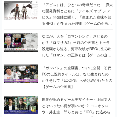
『アビス』は、ひとつの奇跡だった──膨大
な開発資料とともに『テイルズ オブ ジ ア
ビス』開発陣に聞く、「生まれた意味を知
るRPG」が生まれた理由【ゲームの企画
書】
なにが、人を「ロマンシング」させるの
か？『ロマサガ2』当時の企画書とキャラ
設定画から迫る、河津秋敏がRPGに生み出
した「ロマン」の正体とは【ゲームの企画
書】
『ガンパレ』の企画書、ついに公開━初代
PSの伝説的タイトルは、なぜ生まれたの
か？そして『LOOP8』へ受け継がれたもの
【ゲームの企画書】
世界が認めるゲームデザイナー・上田文人
とはいったい何が凄いのか？ ヨコオタロ
ウ・外山圭一郎らと共に『ICO』に込めら