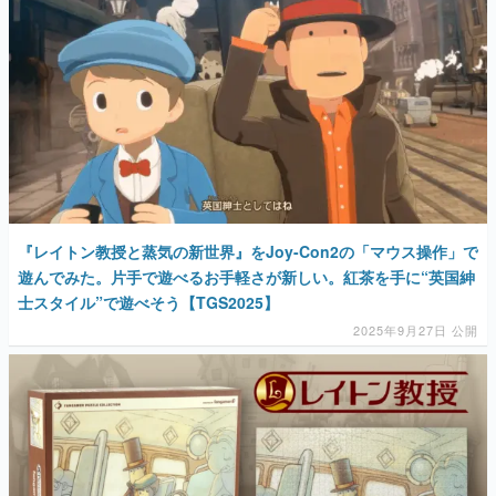
マンガ
女性向け
アプリレビュー
その他
電ファミニコゲーマーとは？
『レイトン教授と蒸気の新世界』をJoy-Con2の「マウス操作」で
運営：株式会社マレ
遊んでみた。片手で遊べるお手軽さが新しい。紅茶を手に“英国紳
士スタイル”で遊べそう【TGS2025】
2025年9月27日 公開