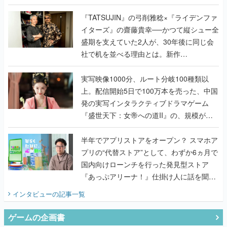
で作り込まれた理由を両ディレクターに聞
く
『TATSUJIN』の弓削雅稔×『ライデンファ
イターズ』の齋藤貴幸──かつて縦シュー全
盛期を支えていた2人が、30年後に同じ会
社で机を並べる理由とは。新作
『TATSUJIN EXTREME』で初タッグを組
んだレジェンド2人に訊く開発秘話
実写映像1000分、ルート分岐100種類以
上。配信開始5日で100万本を売った、中国
発の実写インタラクティブドラマゲーム
『盛世天下：女帝への道II』の、規模が違
うこだわりをプロデューサーに聞いた
半年でアプリストアをオープン？ スマホア
プリの“代替ストア”として、わずか6ヵ月で
国内向けローンチを行った発見型ストア
『あっぷアリーナ！』仕掛け人に話を聞い
てみた
インタビュー
の記事一覧
ゲームの企画書