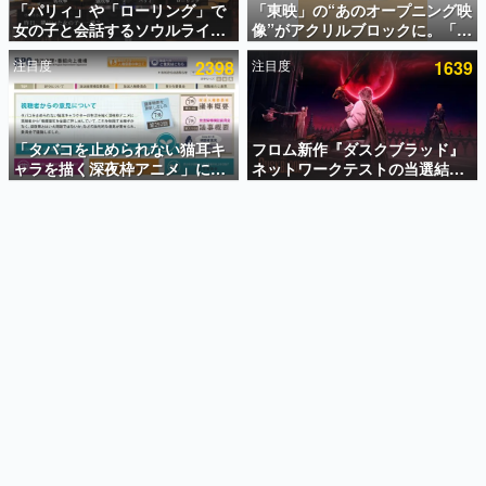
「パリィ」や「ローリング」で
「東映」の“あのオープニング映
女の子と会話するソウルライク
像”がアクリルブロックに。「東
インタビュー
恋愛ゲーム『小早川さんはソウ
映ヒストリカル グッズコレクシ
注目度
2398
注目度
1639
ルライク』無料公開。返事に失
ョン」が8月下旬より発売
連載・特集一覧
敗すると「YOU DIED」
殿堂入り記事
SNS拡散数が数千以上！ ページビュー数万以上！ などな
「タバコを止められない猫耳キ
フロム新作『ダスクブラッド』
ど。多くの人々に読まれた、電ファミ渾身の“殿堂入り”記
ャラを描く深夜枠アニメ」に視
ネットワークテストの当選結果
事をまとめました。
聴者の一部から批判意見。違法
が8月7日22時に発表。応募サイ
薬物の使用と思しき描写も含め
トのマイページから確認可能、
ゲームの企画書
て、BPOが議論を交わす
テスト実施は8月21日～24日
名作ゲームクリエイターの方々に製作時のエピソードをお
聞きし、ヒットする企画（ゲーム）とは何か？を探ってい
きます。
赫本
この物語を解いてはいけない。『赫本』は、〈試験問題〉
の形をした短編ホラー小説集です。
新世代に訊く
これからのデジタルゲーム市場を担う若きクリエイター達
の姿を追い、彼らのルーツと情熱を探っていきます。
ゲーム世代の作家たち
ゲームに多大な影響を受けた作家さんに取材し、ゲームが