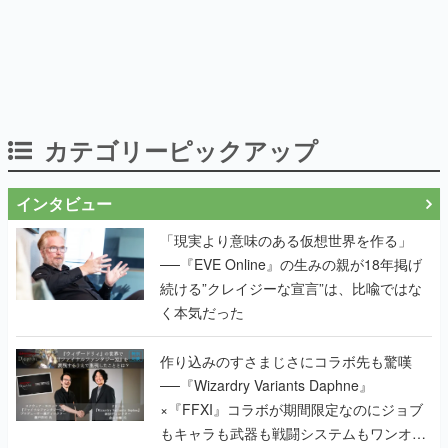
カテゴリーピックアップ
インタビュー
「現実より意味のある仮想世界を作る」
──『EVE Online』の生みの親が18年掲げ
続ける”クレイジーな宣言”は、比喩ではな
く本気だった
作り込みのすさまじさにコラボ先も驚嘆
──『Wizardry Variants Daphne』
×『FFXI』コラボが期間限定なのにジョブ
もキャラも武器も戦闘システムもワンオフ