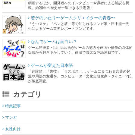
網羅するほか、開発者へのインタビューや識者による解説を掲
載。約20年の歴史が一望できる決定版！
若ゲのいたり〜ゲームクリエイターの青春〜
『うつヌケ』『ペンと箸』等で知られるマンガ家・田中圭一先
生によるゲーム業界レポートマンガです。
なんでゲームは面白い？
ゲーム開発者・hamatsu氏がゲームの魅力を画面や操作の具体的
な形から解き明かしていく、硬派で骨太な評論連載です。
ゲームが変えた日本語
「経験値」「裏技」「ラスボス」… ゲームにまつわる言葉の起
源や用法の変遷を、コンピューター文化史研究家・タイニーP氏
が徹底調査。
カテゴリ
特集記事
マンガ
女性向け