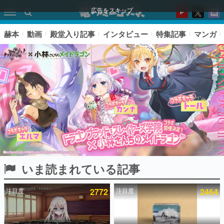
広告をスキップ
赫本
動画
殿堂入り記事
インタビュー
特集記事
マンガ
いま読まれている記事
ピックアップ
注目度
2772
注目度
2464
電ファミのいま読まれている記事ランキング
アプリセール情報