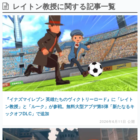
レイトン教授に関する記事一覧
日本のコンテンツ産業やカルチャーに与えた影響を探る企
画です。
日本モバイルゲーム産業史
日本のモバイルゲーム史における主要なトピック・タイト
ルを網羅するほか、開発者へのインタビューや識者による
解説を掲載。約20年の歴史が一望できる決定版！
若ゲのいたり〜ゲームクリエイターの青春〜
『うつヌケ』『ペンと箸』等で知られるマンガ家・田中圭
一先生によるゲーム業界レポートマンガです。
なんでゲームは面白い？
ゲーム開発者・hamatsu氏がゲームの魅力を画面や操作の
具体的な形から解き明かしていく、硬派で骨太な評論連載
です。
ゲームが変えた日本語
『イナズマイレブン 英雄たちのヴィクトリーロード』に「レイト
「経験値」「裏技」「ラスボス」… ゲームにまつわる言葉
の起源や用法の変遷を、コンピューター文化史研究家・タ
ン教授」と「ルーク」が参戦。無料大型アプデ第5弾「新たなるキ
イニーP氏が徹底調査。
ックオフDLC」で追加
2026年6月11日 公開
カテゴリ
特集記事