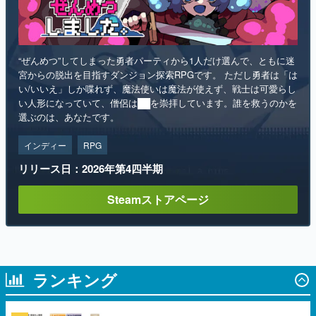
“ぜんめつ”してしまった勇者パーティから1人だけ選んで、ともに迷
宮からの脱出を目指すダンジョン探索RPGです。 ただし勇者は「は
い/いいえ」しか喋れず、魔法使いは魔法が使えず、戦士は可愛らし
い人形になっていて、僧侶は██を崇拝しています。誰を救うのかを
選ぶのは、あなたです。
インディー
RPG
リリース日：2026年第4四半期
Steamストアページ
ランキング