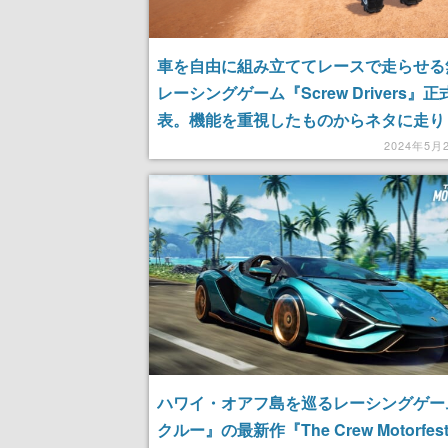
車を自由に組み立ててレースで走らせる
レーシングゲーム『Screw Drivers』正
表。機能を重視したものからネタに走り
たものまで超自由に組み立てることがで
2024年5月
ハワイ・オアフ島を巡るレーシングゲー
クルー』の最新作『The Crew Motorfes