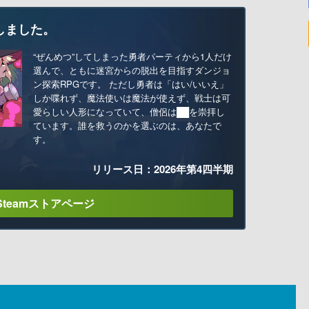
しました。
“ぜんめつ”してしまった勇者パーティから1人だけ
選んで、ともに迷宮からの脱出を目指すダンジョ
ン探索RPGです。 ただし勇者は「はい/いいえ」
しか喋れず、魔法使いは魔法が使えず、戦士は可
愛らしい人形になっていて、僧侶は██を崇拝し
ています。誰を救うのかを選ぶのは、あなたで
す。
リリース日：2026年第4四半期
Steamストアページ