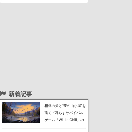
新着記事
相棒の犬と“夢の山小屋”を
建てて暮らすサバイバル
ゲーム『Wild n Chill』の
体験版がSteamで配信