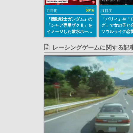
5016
注目度
注目度
『機動戦士ガンダム』の
「パリィ」や「
「シャア専用ザクⅡ」を
グ」で女の子と
イメージした散水ホース
ソウルライク恋
リールが予約開始。本体
『小早川さんは
にはシャアのパーソナル
イク』無料公開
レーシングゲームに関する記
マークやジオン公国軍の
失敗すると「YO
エンブレム、型式番号な
DIED」
どを配置