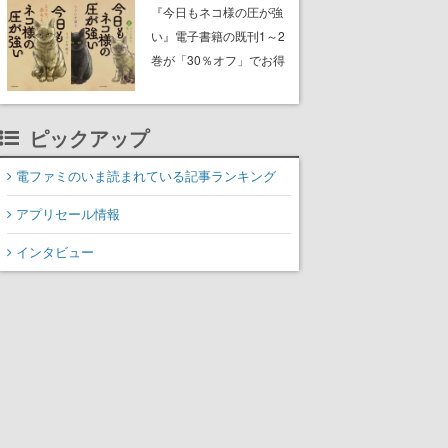
中。ドット絵の大自然
『今日もネコ様の圧が強
で、喧騒を忘れよう
い』電子書籍の既刊1～2
巻が「30％オフ」でお得
に。ジト目でツンツンし
たネコたちと、ネコを溺
愛する人間のすれ違いを
ピックアップ
描く
電ファミのいま読まれている記事ランキング
アプリセール情報
インタビュー