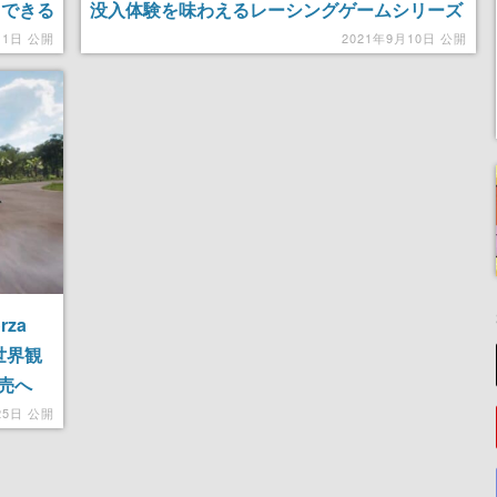
加できる
没入体験を味わえるレーシングゲームシリーズ
最新作
月1日 公開
2021年9月10日 公開
za
世界観
売へ
25日 公開