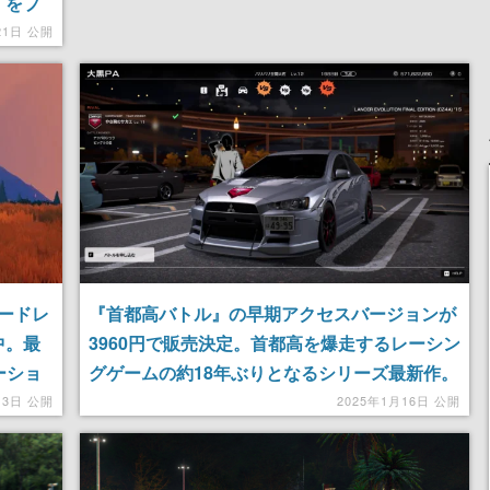
6』をプ
21日 公開
ードレ
『首都高バトル』の早期アクセスバージョンが
発中。最
3960円で販売決定。首都高を爆走するレーシン
ーショ
グゲームの約18年ぶりとなるシリーズ最新作。
検して
1月23日の17時より配信予定
月3日 公開
2025年1月16日 公開