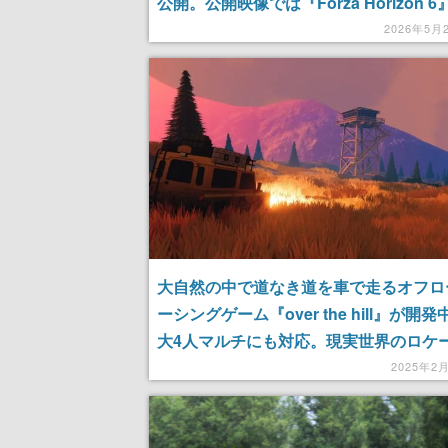
公開。公開映像では『Forza Horizon 
レイ
2026年5月
大自然の中で道なき道を車で走るオフロ
ーシングゲーム『over the hill』が開
大4人マルチにも対応。現実世界のロケ
ンにインスパイアされた広大な荒野を探
2025年2
いこう