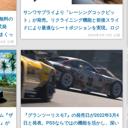
サンワサプライより「レーシングコックピッ
無料の
ト」が発売。リクライニング機能と前後スライ
式発
ドにより最適なシートポジションを実現。ロジ
まくっ
クールなどメジャーなハンコンに対応し、シフ
2024年3月13日 公開
きる
24日 公開
トレバー台も完備
ム『ザ
『グランツーリスモ7』の発売日が2022年3月4
t』が
日と発表。PS5ならではの機能を活かし、深い