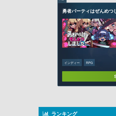
勇者パーティはぜんめつ
インディー
RPG
ランキング