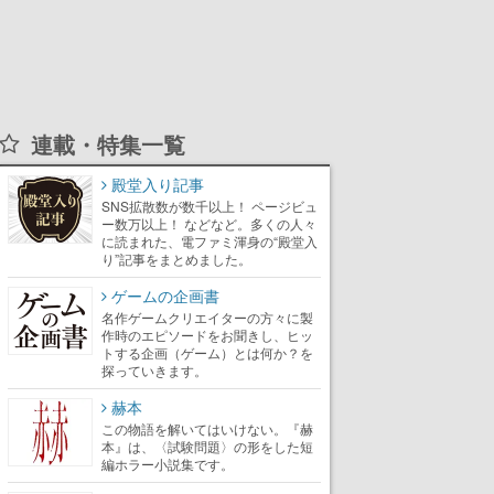
連載・特集一覧
殿堂入り記事
SNS拡散数が数千以上！ ページビュ
ー数万以上！ などなど。多くの人々
に読まれた、電ファミ渾身の“殿堂入
り”記事をまとめました。
ゲームの企画書
名作ゲームクリエイターの方々に製
作時のエピソードをお聞きし、ヒッ
トする企画（ゲーム）とは何か？を
探っていきます。
赫本
この物語を解いてはいけない。『赫
本』は、〈試験問題〉の形をした短
編ホラー小説集です。