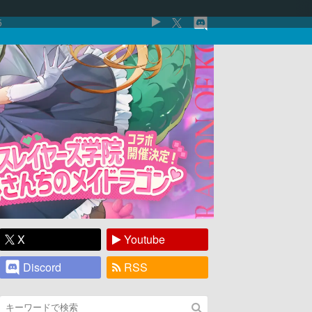
5
X
Youtube
Discord
RSS