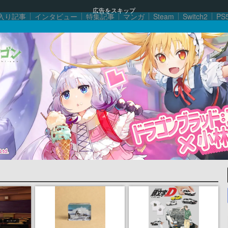
広告をスキップ
入り記事
インタビュー
特集記事
マンガ
Steam
Switch2
PS