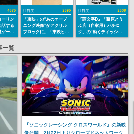
4675
2695
2508
注目度
注目度
ローリン
「東映」の“あのオープ
『頭文字D』「藤原とう
会話する
ニング映像”がアクリル
ふ店（自家用）ハチロ
愛ゲーム
ブロックに。「東映ヒス
ク」の“動くティッシュ
ソウルラ
トリカル グッズコレクシ
ケース”が買えるポップ
。返事に
ョン」が8月下旬より発
アップショップが開催
事一覧
U
売
へ。マンガの舞台である
群馬の「イオンモール高
崎」にて、8月11日から8
月20日までの期間限定で
開催予定
『ソニックレーシング クロスワールド』の新映
像公開。2月22日よりクローズドネットワーク