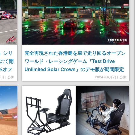
a』シリ
完全再現された香港島を車で走り回るオープン
mにて開
ワールド・レーシングゲーム『Test Drive
%オフ
Unlimited Solar Crown』のデモ版が期間限定
で公開。期間は海外時間で6月17日まで
18日 公開
2024年6月7日 公開