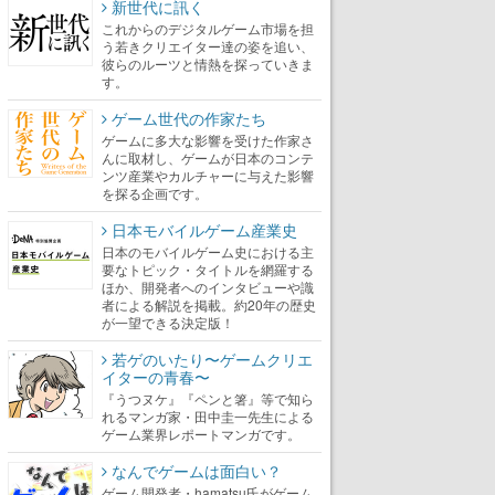
新世代に訊く
これからのデジタルゲーム市場を担
う若きクリエイター達の姿を追い、
彼らのルーツと情熱を探っていきま
す。
ゲーム世代の作家たち
ゲームに多大な影響を受けた作家さ
んに取材し、ゲームが日本のコンテ
ンツ産業やカルチャーに与えた影響
を探る企画です。
日本モバイルゲーム産業史
日本のモバイルゲーム史における主
要なトピック・タイトルを網羅する
ほか、開発者へのインタビューや識
者による解説を掲載。約20年の歴史
が一望できる決定版！
若ゲのいたり〜ゲームクリエ
イターの青春〜
『うつヌケ』『ペンと箸』等で知ら
れるマンガ家・田中圭一先生による
ゲーム業界レポートマンガです。
なんでゲームは面白い？
ゲーム開発者・hamatsu氏がゲーム