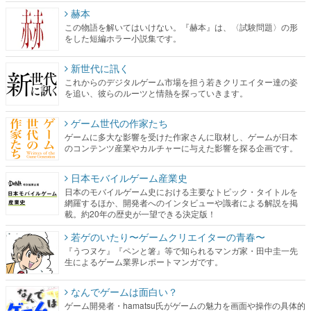
新世代に訊く
これからのデジタルゲーム市場を担う若きクリエイター達の姿
を追い、彼らのルーツと情熱を探っていきます。
ゲーム世代の作家たち
ゲームに多大な影響を受けた作家さんに取材し、ゲームが日本
のコンテンツ産業やカルチャーに与えた影響を探る企画です。
日本モバイルゲーム産業史
日本のモバイルゲーム史における主要なトピック・タイトルを
網羅するほか、開発者へのインタビューや識者による解説を掲
載。約20年の歴史が一望できる決定版！
若ゲのいたり〜ゲームクリエイターの青春〜
『うつヌケ』『ペンと箸』等で知られるマンガ家・田中圭一先
生によるゲーム業界レポートマンガです。
なんでゲームは面白い？
ゲーム開発者・hamatsu氏がゲームの魅力を画面や操作の具体的
な形から解き明かしていく、硬派で骨太な評論連載です。
ゲームが変えた日本語
「経験値」「裏技」「ラスボス」… ゲームにまつわる言葉の起