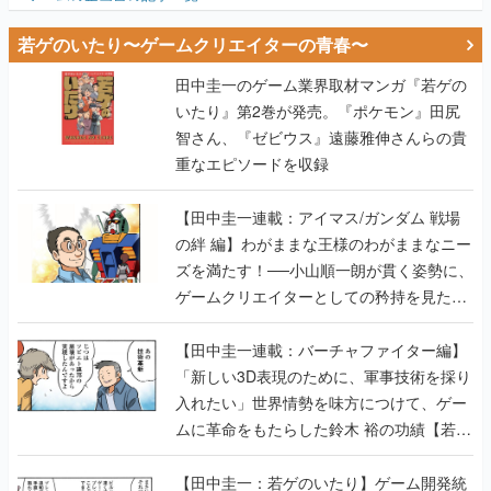
田中圭一のゲーム業界取材マンガ『若ゲの
いたり』第2巻が発売。『ポケモン』田尻
智さん、『ゼビウス』遠藤雅伸さんらの貴
重なエピソードを収録
【田中圭一連載：アイマス/ガンダム 戦場
の絆 編】わがままな王様のわがままなニー
ズを満たす！──小山順一朗が貫く姿勢に、
ゲームクリエイターとしての矜持を見た
【若ゲのいたり最終回】
【田中圭一連載：バーチャファイター編】
「新しい3D表現のために、軍事技術を採り
入れたい」世界情勢を味方につけて、ゲー
ムに革命をもたらした鈴木 裕の功績【若ゲ
のいたり】
【田中圭一：若ゲのいたり】ゲーム開発統
合環境「Unreal Engine」最新バージョン
で、開発環境はどう変わる？ ゲーム業界向
けソリューションイベント「GTMF2019」