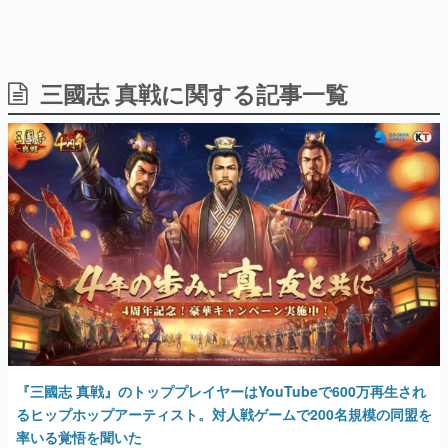
三國志 真戦に関する記事一覧
日本のコンテンツ産業やカルチャーに与えた影響を探る企
画です。
日本モバイルゲーム産業史
日本のモバイルゲーム史における主要なトピック・タイト
ルを網羅するほか、開発者へのインタビューや識者による
解説を掲載。約20年の歴史が一望できる決定版！
若ゲのいたり〜ゲームクリエイターの青春〜
『うつヌケ』『ペンと箸』等で知られるマンガ家・田中圭
一先生によるゲーム業界レポートマンガです。
なんでゲームは面白い？
ゲーム開発者・hamatsu氏がゲームの魅力を画面や操作の
具体的な形から解き明かしていく、硬派で骨太な評論連載
です。
ゲームが変えた日本語
『三國志 真戦』のトッププレイヤーはYouTubeで600万再生され
「経験値」「裏技」「ラスボス」… ゲームにまつわる言葉
の起源や用法の変遷を、コンピューター文化史研究家・タ
るヒップホップアーティスト。対人戦ゲームで200名規模の同盟を
イニーP氏が徹底調査。
率いる覚悟を聞いた
2025年5月16日 公開
カテゴリ
特集記事