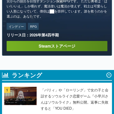
インディー
RPG
リリース日：2026年第4四半期
Steamストアページ
ランキング
1
「パリィ」や「ローリング」で女の子と会
話するソウルライク恋愛ゲーム『小早川さ
んはソウルライク』無料公開。返事に失敗
すると「YOU DIED」
2
『機動戦士ガンダム』の「シャア専用ザク
Ⅱ」をイメージした散水ホースリールが予
約開始。本体にはシャアのパーソナルマー