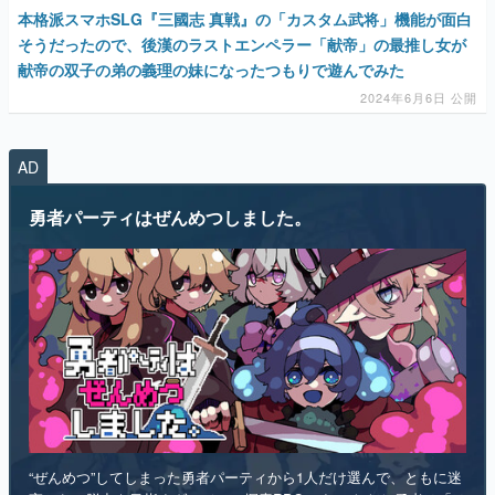
2024年6月6日 公開
AD
勇者パーティはぜんめつしました。
“ぜんめつ”してしまった勇者パーティから1人だけ選んで、ともに迷
宮からの脱出を目指すダンジョン探索RPGです。 ただし勇者は「は
い/いいえ」しか喋れず、魔法使いは魔法が使えず、戦士は可愛らし
い人形になっていて、僧侶は██を崇拝しています。誰を救うのかを
選ぶのは、あなたです。