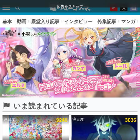
広告をスキップ
赫本
動画
殿堂入り記事
インタビュー
特集記事
マンガ
いま読まれている記事
ピックアップ
注目度
9240
注目度
3036
電ファミのいま読まれている記事ランキング
アプリセール情報