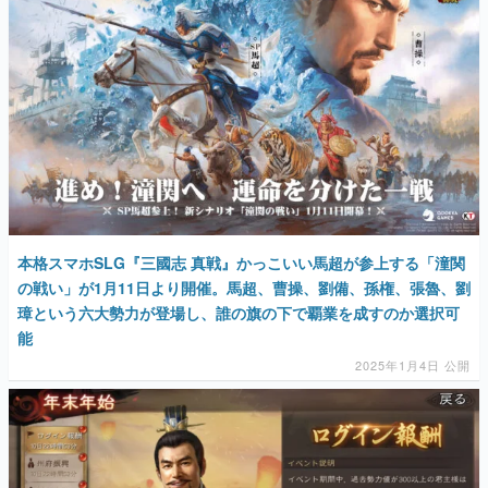
本格スマホSLG『三國志 真戦』かっこいい馬超が参上する「潼関
の戦い」が1月11日より開催。馬超、曹操、劉備、孫権、張魯、劉
璋という六大勢力が登場し、誰の旗の下で覇業を成すのか選択可
能
2025年1月4日 公開