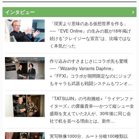
「現実より意味のある仮想世界を作る」
──『EVE Online』の生みの親が18年掲げ
続ける”クレイジーな宣言”は、比喩ではな
く本気だった
作り込みのすさまじさにコラボ先も驚嘆
──『Wizardry Variants Daphne』
×『FFXI』コラボが期間限定なのにジョブ
もキャラも武器も戦闘システムもワンオフ
で作り込まれた理由を両ディレクターに聞
く
『TATSUJIN』の弓削雅稔×『ライデンファ
イターズ』の齋藤貴幸──かつて縦シュー全
盛期を支えていた2人が、30年後に同じ会
社で机を並べる理由とは。新作
『TATSUJIN EXTREME』で初タッグを組
んだレジェンド2人に訊く開発秘話
実写映像1000分、ルート分岐100種類以
上。配信開始5日で100万本を売った、中国
発の実写インタラクティブドラマゲーム
『盛世天下：女帝への道II』の、規模が違