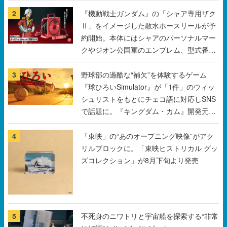
クやジオン公国軍のエンブレム、型式番号
などを配置
3
野球部の過酷な“補欠”を体験するゲーム
『球ひろいSimulator』が「1件」のウィッ
シュリストをもとにチェコ語に対応しSNS
で話題に。『キングダム・カム』開発元や
チェコのプロ野球選手から称賛の声
4
「東映」の“あのオープニング映像”がアク
リルブロックに。「東映ヒストリカル グッ
ズコレクション」が8月下旬より発売
5
不死身のニワトリと宇宙船を探索する“非常
に好評”なサバイバルゲーム
『Breathedge』が無料で配布中。入手でき
る期間は8月10日まで