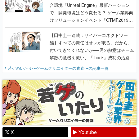
に行って、より理解を深めよう【PR】
【田中圭一連載：サイバーコネクトツー
編】すべての責任はオレが取る。だから、
付いてきてくれないか──男の熱意はチーム
解散の危機を救い、『.hack』成功の活路を
開く。業界の快男児・松山 洋に流れる血は
若ゲのいたり〜ゲームクリエイターの青春〜
の記事一覧
『少年ジャンプ』色だった【若ゲのいた
り】
X
Youtube
Discord
RSS