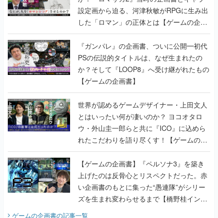
『ガンパレ』の企画書、ついに公開━初代
PSの伝説的タイトルは、なぜ生まれたの
か？そして『LOOP8』へ受け継がれたもの
【ゲームの企画書】
世界が認めるゲームデザイナー・上田文人
とはいったい何が凄いのか？ ヨコオタロ
ウ・外山圭一郎らと共に『ICO』に込めら
れたこだわりを語り尽くす！【ゲームの企
画書】
【ゲームの企画書】『ペルソナ3』を築き
上げたのは反骨心とリスペクトだった。赤
い企画書のもとに集った“愚連隊”がシリー
ズを生まれ変わらせるまで【橋野桂インタ
ビュー】
ゲームの企画書
の記事一覧
若ゲのいたり〜ゲームクリエイターの青春〜