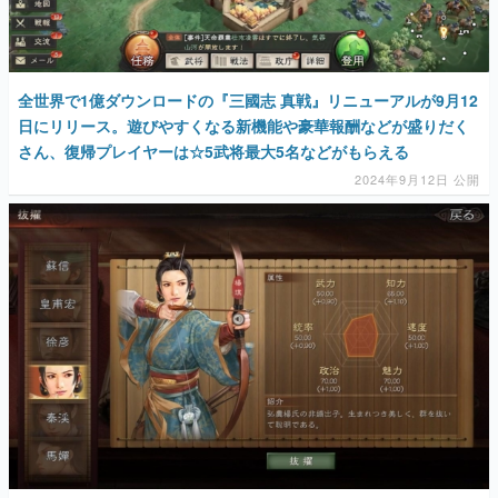
全世界で1億ダウンロードの『三國志 真戦』リニューアルが9月12
日にリリース。遊びやすくなる新機能や豪華報酬などが盛りだく
さん、復帰プレイヤーは☆5武将最大5名などがもらえる
2024年9月12日 公開
本格派スマホSLG『三國志 真戦』の「カスタム武将」機能が面白
そうだったので、後漢のラストエンペラー「献帝」の最推し女が
献帝の双子の弟の義理の妹になったつもりで遊んでみた