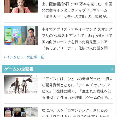
うこだわりをプロデューサーに聞いた
半年でアプリストアをオープン？ スマホア
プリの“代替ストア”として、わずか6ヵ月で
国内向けローンチを行った発見型ストア
『あっぷアリーナ！』仕掛け人に話を聞い
てみた
インタビュー
の記事一覧
ゲームの企画書
『アビス』は、ひとつの奇跡だった──膨大
な開発資料とともに『テイルズ オブ ジ ア
ビス』開発陣に聞く、「生まれた意味を知
るRPG」が生まれた理由【ゲームの企画
書】
なにが、人を「ロマンシング」させるの
か？『ロマサガ2』当時の企画書とキャラ
設定画から迫る、河津秋敏がRPGに生み出
した「ロマン」の正体とは【ゲームの企画
書】