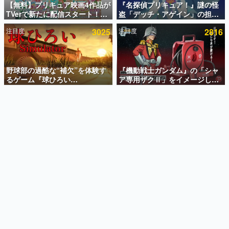
【無料】プリキュア映画4作品が
『名探偵プリキュア！』謎の怪
TVerで新たに配信スタート！な
盗「デッチ・アゲイン」の担当
インタビュー
んと2018年～2024年の映画ほぼ
キャストは天﨑滉平さんと判
注目度
3025
注目度
2816
すべてが見放題に、ぶっちゃけ
明。『Re:ゼロから始める異世
連載・特集一覧
ありえないラインナップ
界生活』オットー役、『ヒプノ
シスマイク』山田三郎役など
殿堂入り記事
SNS拡散数が数千以上！ ページビュー数万以上！ などな
野球部の過酷な“補欠”を体験す
『機動戦士ガンダム』の「シャ
ど。多くの人々に読まれた、電ファミ渾身の“殿堂入り”記
るゲーム『球ひろい
ア専用ザクⅡ」をイメージした
事をまとめました。
Simulator』が「1件」のウィッ
散水ホースリールが予約開始。
シュリストをもとにチェコ語に
本体にはシャアのパーソナルマ
ゲームの企画書
対応しSNSで話題に。『キング
ークやジオン公国軍のエンブレ
名作ゲームクリエイターの方々に製作時のエピソードをお
聞きし、ヒットする企画（ゲーム）とは何か？を探ってい
ダム・カム』開発元やチェコの
ム、型式番号などを配置
きます。
プロ野球選手から称賛の声
赫本
この物語を解いてはいけない。『赫本』は、〈試験問題〉
の形をした短編ホラー小説集です。
新世代に訊く
これからのデジタルゲーム市場を担う若きクリエイター達
の姿を追い、彼らのルーツと情熱を探っていきます。
ゲーム世代の作家たち
ゲームに多大な影響を受けた作家さんに取材し、ゲームが