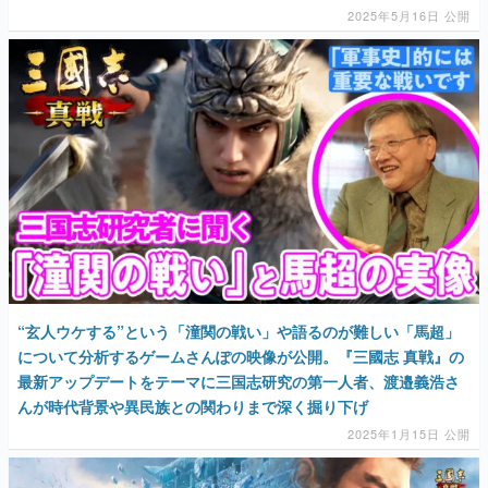
マンガ
女性向け
アプリレビュー
その他
電ファミニコゲーマーとは？
“玄人ウケする”という「潼関の戦い」や語るのが難しい「馬超」
運営：株式会社マレ
について分析するゲームさんぽの映像が公開。『三國志 真戦』の
最新アップデートをテーマに三国志研究の第一人者、渡邉義浩さ
んが時代背景や異民族との関わりまで深く掘り下げ
2025年1月15日 公開