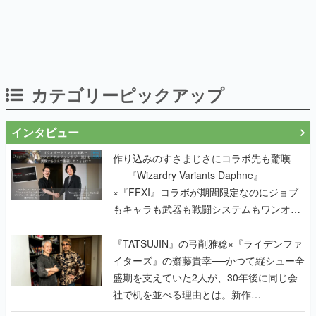
カテゴリーピックアップ
インタビュー
作り込みのすさまじさにコラボ先も驚嘆
──『Wizardry Variants Daphne』
×『FFXI』コラボが期間限定なのにジョブ
もキャラも武器も戦闘システムもワンオフ
で作り込まれた理由を両ディレクターに聞
く
『TATSUJIN』の弓削雅稔×『ライデンファ
イターズ』の齋藤貴幸──かつて縦シュー全
盛期を支えていた2人が、30年後に同じ会
社で机を並べる理由とは。新作
『TATSUJIN EXTREME』で初タッグを組