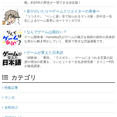
載。約20年の歴史が一望できる決定版！
若ゲのいたり〜ゲームクリエイターの青春〜
『うつヌケ』『ペンと箸』等で知られるマンガ家・田中圭一先
生によるゲーム業界レポートマンガです。
なんでゲームは面白い？
ゲーム開発者・hamatsu氏がゲームの魅力を画面や操作の具体的
な形から解き明かしていく、硬派で骨太な評論連載です。
ゲームが変えた日本語
「経験値」「裏技」「ラスボス」… ゲームにまつわる言葉の起
源や用法の変遷を、コンピューター文化史研究家・タイニーP氏
が徹底調査。
カテゴリ
特集記事
マンガ
女性向け