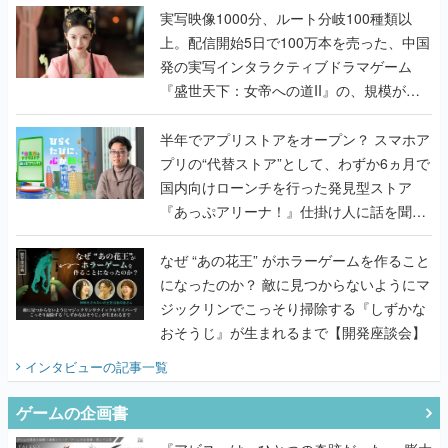
んだレジェンド2人に訊く開発秘話
実写映像1000分、ルート分岐100種類以
上。配信開始5日で100万本を売った、中国
発の実写インタラクティブドラマゲーム
『盛世天下：女帝への道II』の、規模が違
うこだわりをプロデューサーに聞いた
半年でアプリストアをオープン？ スマホア
プリの“代替ストア”として、わずか6ヵ月で
国内向けローンチを行った発見型ストア
『あっぷアリーナ！』仕掛け人に話を聞い
てみた
なぜ “あの花王” がホラーゲームを作ること
になったのか？ 敵に見つからないようにマ
ジックリンでこっそり掃除する『しずかな
おそうじ』が生まれるまで【開発座談会】
インタビュー
の記事一覧
ゲームの企画書