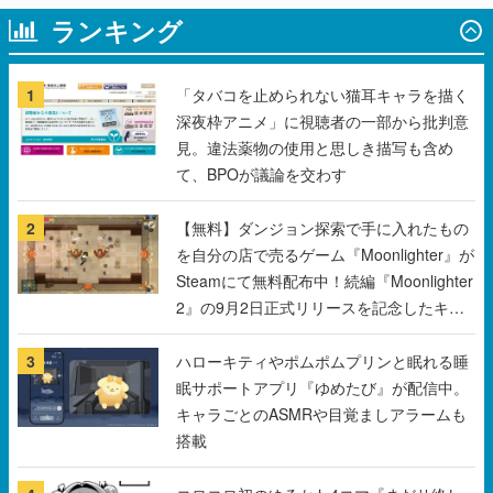
ランキング
1
「タバコを止められない猫耳キャラを描く
深夜枠アニメ」に視聴者の一部から批判意
見。違法薬物の使用と思しき描写も含め
て、BPOが議論を交わす
2
【無料】ダンジョン探索で手に入れたもの
を自分の店で売るゲーム『Moonlighter』が
Steamにて無料配布中！続編『Moonlighter
2』の9月2日正式リリースを記念したキャ
ンペーン
3
ハローキティやポムポムプリンと眠れる睡
眠サポートアプリ『ゆめたび』が配信中。
キャラごとのASMRや目覚ましアラームも
搭載