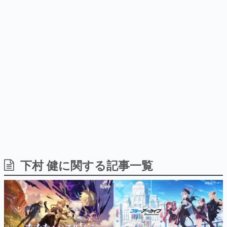
日本のコンテンツ産業やカルチャーに与えた影響を探る企
画です。
日本モバイルゲーム産業史
日本のモバイルゲーム史における主要なトピック・タイト
ルを網羅するほか、開発者へのインタビューや識者による
解説を掲載。約20年の歴史が一望できる決定版！
若ゲのいたり〜ゲームクリエイターの青春〜
『うつヌケ』『ペンと箸』等で知られるマンガ家・田中圭
一先生によるゲーム業界レポートマンガです。
なんでゲームは面白い？
ゲーム開発者・hamatsu氏がゲームの魅力を画面や操作の
具体的な形から解き明かしていく、硬派で骨太な評論連載
です。
ゲームが変えた日本語
下村 健に関する記事一覧
「経験値」「裏技」「ラスボス」… ゲームにまつわる言葉
の起源や用法の変遷を、コンピューター文化史研究家・タ
イニーP氏が徹底調査。
カテゴリ
特集記事