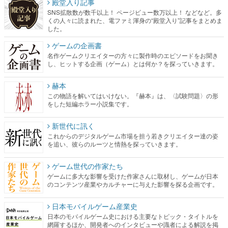
殿堂入り記事
SNS拡散数が数千以上！ ページビュー数万以上！ などなど。多
くの人々に読まれた、電ファミ渾身の“殿堂入り”記事をまとめま
した。
ゲームの企画書
名作ゲームクリエイターの方々に製作時のエピソードをお聞き
し、ヒットする企画（ゲーム）とは何か？を探っていきます。
赫本
この物語を解いてはいけない。『赫本』は、〈試験問題〉の形
をした短編ホラー小説集です。
新世代に訊く
これからのデジタルゲーム市場を担う若きクリエイター達の姿
を追い、彼らのルーツと情熱を探っていきます。
ゲーム世代の作家たち
ゲームに多大な影響を受けた作家さんに取材し、ゲームが日本
のコンテンツ産業やカルチャーに与えた影響を探る企画です。
日本モバイルゲーム産業史
日本のモバイルゲーム史における主要なトピック・タイトルを
網羅するほか、開発者へのインタビューや識者による解説を掲