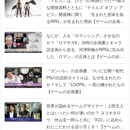
『アビス』は、ひとつの奇跡だった──膨大
な開発資料とともに『テイルズ オブ ジ ア
ビス』開発陣に聞く、「生まれた意味を知
るRPG」が生まれた理由【ゲームの企画
書】
なにが、人を「ロマンシング」させるの
か？『ロマサガ2』当時の企画書とキャラ
設定画から迫る、河津秋敏がRPGに生み出
した「ロマン」の正体とは【ゲームの企画
書】
『ガンパレ』の企画書、ついに公開━初代
PSの伝説的タイトルは、なぜ生まれたの
か？そして『LOOP8』へ受け継がれたもの
【ゲームの企画書】
世界が認めるゲームデザイナー・上田文人
とはいったい何が凄いのか？ ヨコオタロ
ウ・外山圭一郎らと共に『ICO』に込めら
れたこだわりを語り尽くす！【ゲームの企