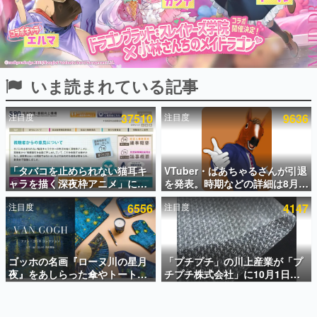
インタビュー
連載・特集一覧
殿堂入り記事
いま読まれている記事
SNS拡散数が数千以上！ ページビュー数万以上！ などな
ど。多くの人々に読まれた、電ファミ渾身の“殿堂入り”記
事をまとめました。
注目度
37510
注目度
9636
ゲームの企画書
名作ゲームクリエイターの方々に製作時のエピソードをお
聞きし、ヒットする企画（ゲーム）とは何か？を探ってい
「タバコを止められない猫耳キ
VTuber・ばあちゃるさんが引退
きます。
ャラを描く深夜枠アニメ」に視
を発表。時期などの詳細は8月9
赫本
聴者の一部から批判意見。違法
日15時からの配信で説明
この物語を解いてはいけない。『赫本』は、〈試験問題〉
注目度
6556
注目度
4147
薬物の使用と思しき描写も含め
の形をした短編ホラー小説集です。
て、BPOが議論を交わす
新世代に訊く
ゴッホの名画『ローヌ川の星月
「プチプチ」の川上産業が「プ
これからのデジタルゲーム市場を担う若きクリエイター達
の姿を追い、彼らのルーツと情熱を探っていきます。
夜』をあしらった傘やトートバ
チプチ株式会社」に10月1日よ
ッグなどが登場。8月7日21時よ
り社名変更へ。創業58年で初め
り2日間限定で予約販売
ての変更で、“プチッ”と鳴るお
ゲーム世代の作家たち
なじみの緩衝材が会社の名前に
ゲームに多大な影響を受けた作家さんに取材し、ゲームが