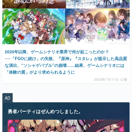
マンガ
女性向け
アプリレビュー
その他
2020年以降、ゲームシナリオ業界で何が起こったのか？
──「FGOに続け」の失敗、『原神』『スタレ』が提示した高品質
電ファミニコゲーマーとは？
な演出、“ソシャゲバブル”の崩壊……結果、ゲームシナリオには
運営：株式会社マレ
「体験の質」がより求められるように
2025年7月11日 公開
AD
勇者パーティはぜんめつしました。