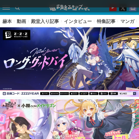
広告をスキップ
赫本
動画
殿堂入り記事
インタビュー
特集記事
マンガ
ピックアップ
電ファミのいま読まれている記事ランキング
アプリセール情報