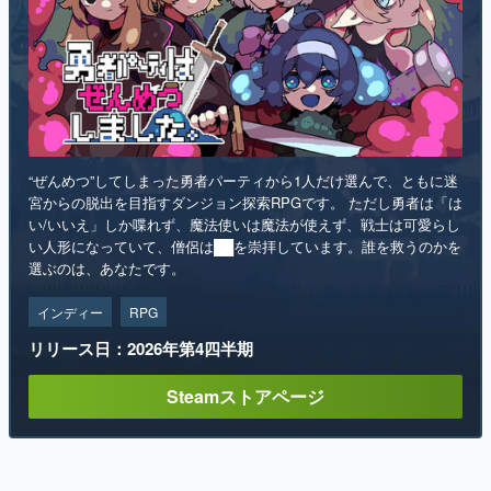
“ぜんめつ”してしまった勇者パーティから1人だけ選んで、ともに迷
宮からの脱出を目指すダンジョン探索RPGです。 ただし勇者は「は
い/いいえ」しか喋れず、魔法使いは魔法が使えず、戦士は可愛らし
い人形になっていて、僧侶は██を崇拝しています。誰を救うのかを
選ぶのは、あなたです。
インディー
RPG
リリース日：2026年第4四半期
Steamストアページ