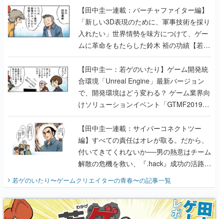
【田中圭一連載：バーチャファイター編】
「新しい3D表現のために、軍事技術を採り
入れたい」世界情勢を味方につけて、ゲー
ムに革命をもたらした鈴木 裕の功績【若ゲ
のいたり】
【田中圭一：若ゲのいたり】ゲーム開発統
合環境「Unreal Engine」最新バージョン
で、開発環境はどう変わる？ ゲーム業界向
けソリューションイベント「GTMF2019」
に行って、より理解を深めよう【PR】
【田中圭一連載：サイバーコネクトツー
編】すべての責任はオレが取る。だから、
付いてきてくれないか──男の熱意はチーム
解散の危機を救い、『.hack』成功の活路を
開く。業界の快男児・松山 洋に流れる血は
若ゲのいたり〜ゲームクリエイターの青春〜
の記事一覧
『少年ジャンプ』色だった【若ゲのいた
り】