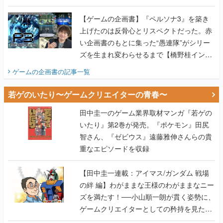
画書】
【ゲームの企画書】『ペルソナ3』を築き
上げたのは反骨心とリスペクトだった。赤
い企画書のもとに集った“愚連隊”がシリー
ズを生まれ変わらせるまで【橋野桂インタ
ビュー】
ゲームの企画書
の記事一覧
若ゲのいたり〜ゲームクリエイターの青春〜
田中圭一のゲーム業界取材マンガ『若ゲの
いたり』第2巻が発売。『ポケモン』田尻
智さん、『ゼビウス』遠藤雅伸さんらの貴
重なエピソードを収録
【田中圭一連載：アイマス/ガンダム 戦場
の絆 編】わがままな王様のわがままなニー
ズを満たす！──小山順一朗が貫く姿勢に、
ゲームクリエイターとしての矜持を見た
【若ゲのいたり最終回】