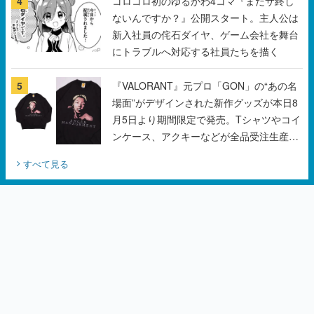
4
コロコロ初のゆるかわ4コマ『まだサ終し
ないんですか？』公開スタート。主人公は
新入社員の侘石ダイヤ、ゲーム会社を舞台
にトラブルへ対応する社員たちを描く
5
『VALORANT』元プロ「GON」の“あの名
場面”がデザインされた新作グッズが本日8
月5日より期間限定で発売。Tシャツやコイ
ンケース、アクキーなどが全品受注生産で
登場、過去に発売したグッズの再販も
すべて見る