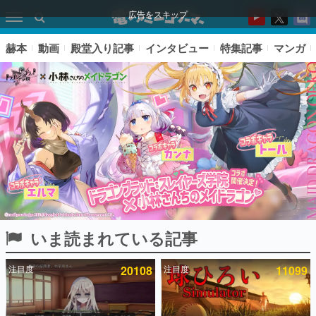
広告をスキップ
赫本
動画
殿堂入り記事
インタビュー
特集記事
マンガ
いま読まれている記事
ピックアップ
注目度
20108
注目度
11099
電ファミのいま読まれている記事ランキング
アプリセール情報