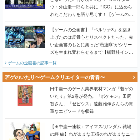
ウ・外山圭一郎らと共に『ICO』に込めら
れたこだわりを語り尽くす！【ゲームの企
画書】
【ゲームの企画書】『ペルソナ3』を築き
上げたのは反骨心とリスペクトだった。赤
い企画書のもとに集った“愚連隊”がシリー
ズを生まれ変わらせるまで【橋野桂インタ
ビュー】
ゲームの企画書
の記事一覧
若ゲのいたり〜ゲームクリエイターの青春〜
田中圭一のゲーム業界取材マンガ『若ゲの
いたり』第2巻が発売。『ポケモン』田尻
智さん、『ゼビウス』遠藤雅伸さんらの貴
重なエピソードを収録
【田中圭一連載：アイマス/ガンダム 戦場
の絆 編】わがままな王様のわがままなニー