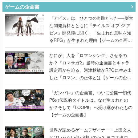
ゲームの企画書
『アビス』は、ひとつの奇跡だった──膨大
な開発資料とともに『テイルズ オブ ジ ア
ビス』開発陣に聞く、「生まれた意味を知
るRPG」が生まれた理由【ゲームの企画
書】
なにが、人を「ロマンシング」させるの
か？『ロマサガ2』当時の企画書とキャラ
設定画から迫る、河津秋敏がRPGに生み出
した「ロマン」の正体とは【ゲームの企画
書】
『ガンパレ』の企画書、ついに公開━初代
PSの伝説的タイトルは、なぜ生まれたの
か？そして『LOOP8』へ受け継がれたもの
【ゲームの企画書】
世界が認めるゲームデザイナー・上田文人
とはいったい何が凄いのか？ ヨコオタロ