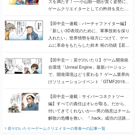
ズを満たす！──小山順一朗が貫く姿勢に、
ゲームクリエイターとしての矜持を見た
【若ゲのいたり最終回】
【田中圭一連載：バーチャファイター編】
「新しい3D表現のために、軍事技術を採り
入れたい」世界情勢を味方につけて、ゲー
ムに革命をもたらした鈴木 裕の功績【若ゲ
のいたり】
【田中圭一：若ゲのいたり】ゲーム開発統
合環境「Unreal Engine」最新バージョン
で、開発環境はどう変わる？ ゲーム業界向
けソリューションイベント「GTMF2019」
に行って、より理解を深めよう【PR】
【田中圭一連載：サイバーコネクトツー
編】すべての責任はオレが取る。だから、
付いてきてくれないか──男の熱意はチーム
解散の危機を救い、『.hack』成功の活路を
開く。業界の快男児・松山 洋に流れる血は
若ゲのいたり〜ゲームクリエイターの青春〜
の記事一覧
『少年ジャンプ』色だった【若ゲのいた