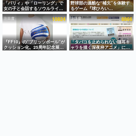
「パリィ」や「ローリング」で
野球部の過酷な“補欠”を体験す
女の子と会話するソウルライク
るゲーム『球ひろい
インタビュー
恋愛ゲーム『小早川さんはソウ
Simulator』が「1件」のウィッ
注目度
10824
注目度
8866
ルライク』無料公開。返事に失
シュリストをもとにチェコ語に
連載・特集一覧
敗すると「YOU DIED」
対応しSNSで話題に。『キング
ダム・カム』開発元やチェコの
殿堂入り記事
プロ野球選手から称賛の声
SNS拡散数が数千以上！ ページビュー数万以上！ などな
『FF10』の“ブリッツボール”が
「タバコを止められない猫耳キ
ど。多くの人々に読まれた、電ファミ渾身の“殿堂入り”記
クッション化。25周年記念展
ャラを描く深夜枠アニメ」に視
事をまとめました。
「FINAL FANTASY X
聴者の一部から批判意見。違法
MUSEUM-幻光の記憶-」のグッ
薬物の使用と思しき描写も含め
ゲームの企画書
ズ情報が一部公開
て、BPOが議論を交わす
名作ゲームクリエイターの方々に製作時のエピソードをお
聞きし、ヒットする企画（ゲーム）とは何か？を探ってい
きます。
赫本
この物語を解いてはいけない。『赫本』は、〈試験問題〉
の形をした短編ホラー小説集です。
新世代に訊く
これからのデジタルゲーム市場を担う若きクリエイター達
の姿を追い、彼らのルーツと情熱を探っていきます。
ゲーム世代の作家たち
ゲームに多大な影響を受けた作家さんに取材し、ゲームが