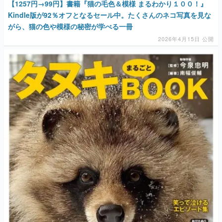
【1257円→99円】書籍『猫の毛色＆模様 まるわかり１００！』
Kindle版が92％オフとなるセール中。たくさんのネコ写真を見な
がら、猫の色や模様の秘密が学べる一冊
2026年4月15日 公開