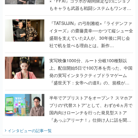
×『FFXI』コラボが期間限定なのにジョブ
もキャラも武器も戦闘システムもワンオフ
で作り込まれた理由を両ディレクターに聞
く
『TATSUJIN』の弓削雅稔×『ライデンファ
イターズ』の齋藤貴幸──かつて縦シュー全
盛期を支えていた2人が、30年後に同じ会
社で机を並べる理由とは。新作
『TATSUJIN EXTREME』で初タッグを組
んだレジェンド2人に訊く開発秘話
実写映像1000分、ルート分岐100種類以
上。配信開始5日で100万本を売った、中国
発の実写インタラクティブドラマゲーム
『盛世天下：女帝への道II』の、規模が違
うこだわりをプロデューサーに聞いた
半年でアプリストアをオープン？ スマホア
プリの“代替ストア”として、わずか6ヵ月で
国内向けローンチを行った発見型ストア
『あっぷアリーナ！』仕掛け人に話を聞い
てみた
インタビュー
の記事一覧