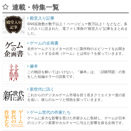
連載・特集一覧
殿堂入り記事
SNS拡散数が数千以上！ ページビュー数万以上！ などなど。多
くの人々に読まれた、電ファミ渾身の“殿堂入り”記事をまとめま
した。
ゲームの企画書
名作ゲームクリエイターの方々に製作時のエピソードをお聞き
し、ヒットする企画（ゲーム）とは何か？を探っていきます。
赫本
この物語を解いてはいけない。『赫本』は、〈試験問題〉の形
をした短編ホラー小説集です。
新世代に訊く
これからのデジタルゲーム市場を担う若きクリエイター達の姿
を追い、彼らのルーツと情熱を探っていきます。
ゲーム世代の作家たち
ゲームに多大な影響を受けた作家さんに取材し、ゲームが日本
のコンテンツ産業やカルチャーに与えた影響を探る企画です。