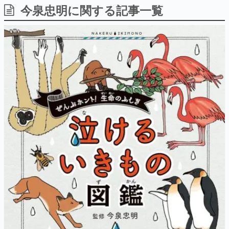
今泉忠明に関する記事一覧
日本のコンテンツ産業やカルチャーに与えた影響を探る企
画です。
日本モバイルゲーム産業史
日本のモバイルゲーム史における主要なトピック・タイト
ルを網羅するほか、開発者へのインタビューや識者による
解説を掲載。約20年の歴史が一望できる決定版！
若ゲのいたり〜ゲームクリエイターの青春〜
『うつヌケ』『ペンと箸』等で知られるマンガ家・田中圭
一先生によるゲーム業界レポートマンガです。
なんでゲームは面白い？
ゲーム開発者・hamatsu氏がゲームの魅力を画面や操作の
具体的な形から解き明かしていく、硬派で骨太な評論連載
です。
ゲームが変えた日本語
「経験値」「裏技」「ラスボス」… ゲームにまつわる言葉
の起源や用法の変遷を、コンピューター文化史研究家・タ
イニーP氏が徹底調査。
カテゴリ
特集記事