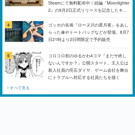
Steamにて無料配布中！続編『Moonlighter
2』の9月2日正式リリースを記念したキャ
ンペーン
4
ゴッホの名画『ローヌ川の星月夜』をあし
らった傘やトートバッグなどが登場。8月7
日21時より2日間限定で予約販売
5
コロコロ初のゆるかわ4コマ『まだサ終し
ないんですか？』公開スタート。主人公は
新入社員の侘石ダイヤ、ゲーム会社を舞台
にトラブルへ対応する社員たちを描く
すべて見る