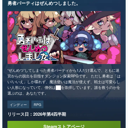
勇者パーティはぜんめつしました。
“ぜんめつ”してしまった勇者パーティから1人だけ選んで、ともに迷
宮からの脱出を目指すダンジョン探索RPGです。 ただし勇者は「は
い/いいえ」しか喋れず、魔法使いは魔法が使えず、戦士は可愛らし
い人形になっていて、僧侶は██を崇拝しています。誰を救うのかを
選ぶのは、あなたです。
インディー
RPG
リリース日：2026年第4四半期
Steamストアページ