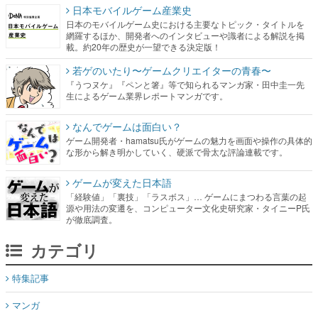
日本モバイルゲーム産業史
日本のモバイルゲーム史における主要なトピック・タイトルを
網羅するほか、開発者へのインタビューや識者による解説を掲
載。約20年の歴史が一望できる決定版！
若ゲのいたり〜ゲームクリエイターの青春〜
『うつヌケ』『ペンと箸』等で知られるマンガ家・田中圭一先
生によるゲーム業界レポートマンガです。
なんでゲームは面白い？
ゲーム開発者・hamatsu氏がゲームの魅力を画面や操作の具体的
な形から解き明かしていく、硬派で骨太な評論連載です。
ゲームが変えた日本語
「経験値」「裏技」「ラスボス」… ゲームにまつわる言葉の起
源や用法の変遷を、コンピューター文化史研究家・タイニーP氏
が徹底調査。
カテゴリ
特集記事
マンガ