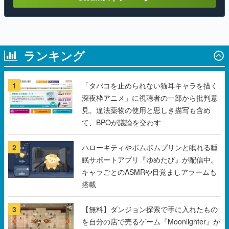
ランキング
1
「タバコを止められない猫耳キャラを描く
深夜枠アニメ」に視聴者の一部から批判意
見。違法薬物の使用と思しき描写も含め
て、BPOが議論を交わす
2
ハローキティやポムポムプリンと眠れる睡
眠サポートアプリ『ゆめたび』が配信中。
キャラごとのASMRや目覚ましアラームも
搭載
3
【無料】ダンジョン探索で手に入れたもの
を自分の店で売るゲーム『Moonlighter』が