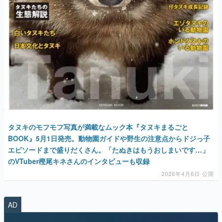
タヌキのモフモフ写真が満載なムック本『タヌキまるごと
BOOK』5月1日発売。動物園ガイドや野生の注意点からドジっ子
エピソードまで盛りだくさん。「たぬきはもうおしまいです…」
のVTuber樫尾キネさんのインタビューも収録
2026年4月6日 公開
AD