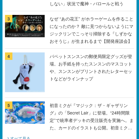
しない」状況で魔神・バロールと戦う
3
なぜ “あの花王” がホラーゲームを作ること
になったのか？ 敵に見つからないようにマ
ジックリンでこっそり掃除する『しずかな
おそうじ』が生まれるまで【開発座談会】
4
パペットスンスンの郵便局限定グッズが登
場。お手紙を持ったスンスンのマスコット
や、スンスンがプリントされたレターセッ
トなどがラインナップ
5
初音ミクが『マジック：ザ・ギャザリン
グ』の「Secret Lair」に登場。“24時間限
定”で統率者デッキの受注販売を実施へ。ま
た、カードのイラストも公開。初音ミクの
オリジナルデザイナーKEI氏をはじめ、さ
すべて見る