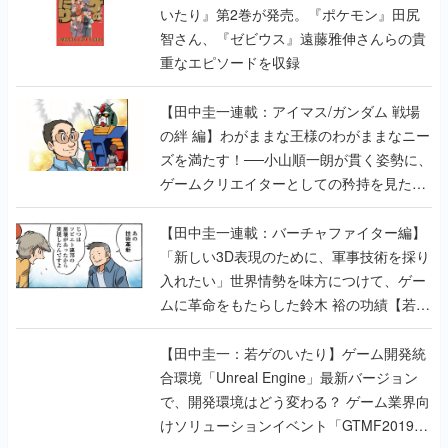
いたり』第2巻が発売。『ポケモン』田尻
智さん、『ゼビウス』遠藤雅伸さんらの貴
重なエピソードを収録
【田中圭一連載：アイマス/ガンダム 戦場
の絆 編】わがままな王様のわがままなニー
ズを満たす！──小山順一朗が貫く姿勢に、
ゲームクリエイターとしての矜持を見た
【若ゲのいたり最終回】
【田中圭一連載：バーチャファイター編】
「新しい3D表現のために、軍事技術を採り
入れたい」世界情勢を味方につけて、ゲー
ムに革命をもたらした鈴木 裕の功績【若ゲ
のいたり】
【田中圭一：若ゲのいたり】ゲーム開発統
合環境「Unreal Engine」最新バージョン
で、開発環境はどう変わる？ ゲーム業界向
けソリューションイベント「GTMF2019」