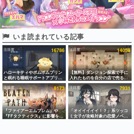
インタビュー
連載・特集一覧
殿堂入り記事
いま読まれている記事
SNS拡散数が数千以上！ ページビュー数万以上！ などな
ど。多くの人々に読まれた、電ファミ渾身の“殿堂入り”記
事をまとめました。
注目度
16786
注目度
14058
ゲームの企画書
名作ゲームクリエイターの方々に製作時のエピソードをお
聞きし、ヒットする企画（ゲーム）とは何か？を探ってい
ハローキティやポムポムプリン
【無料】ダンジョン探索で手に
きます。
と眠れる睡眠サポートアプリ
入れたものを自分の店で売るゲ
赫本
『ゆめたび』が配信中。キャラ
ーム『Moonlighter』がSteam
この物語を解いてはいけない。『赫本』は、〈試験問題〉
注目度
8173
注目度
7931
ごとのASMRや目覚ましアラー
にて無料配布中！続編
の形をした短編ホラー小説集です。
ムも搭載
『Moonlighter 2』の9月2日正
式リリースを記念したキャンペ
ーン
新世代に訊く
『ファイアーエムブレム』や
「オイイイイイ！？」系ツッコ
これからのデジタルゲーム市場を担う若きクリエイター達
の姿を追い、彼らのルーツと情熱を探っていきます。
『FFタクティクス』に影響を受
ミ女子が攻略対象の恋愛ノベル
けた新作戦略RPG『Beaten
ゲーム『美術部カノジョ』
Path』2027年に発売へ。
Steamストアページが公開。
ゲーム世代の作家たち
PC（Steam）、PS5、Xbox、
「お前らーそろそろ自重しろ
ゲームに多大な影響を受けた作家さんに取材し、ゲームが