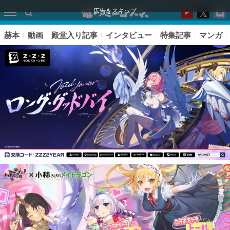
広告をスキップ
赫本
動画
殿堂入り記事
インタビュー
特集記事
マンガ
ピックアップ
電ファミのいま読まれている記事ランキング
アプリセール情報