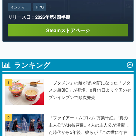
インディー
RPG
リリース日：2026年第4四半期
Steamストアページ
ランキング
1
「ブタメン」の麺が“約4倍”になった「ブタ
メン超BIG」が登場。8月11日より全国のセ
ブンイレブンで順次発売
2
『ファイアーエムブレム 万紫千紅』“真の
主人公”がお披露目。4人の主人公が活躍し
た時代から5年後、彼らが「この世に存在