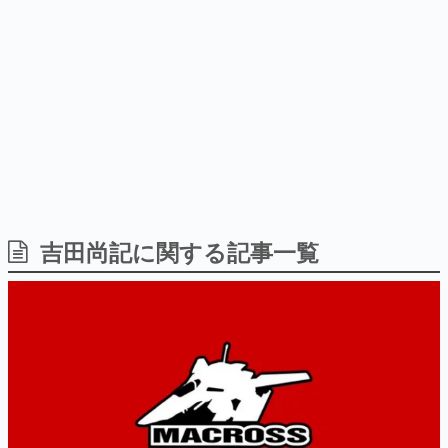
Switch向けにリリース予定
ー？＾＾」暗黒微笑の夢女子
日本のコンテンツ産業やカルチャーに与えた影響を探る企
や、萌え声不思議ちゃん女子と
画です。
青春を謳歌
日本モバイルゲーム産業史
日本のモバイルゲーム史における主要なトピック・タイト
ルを網羅するほか、開発者へのインタビューや識者による
解説を掲載。約20年の歴史が一望できる決定版！
若ゲのいたり〜ゲームクリエイターの青春〜
『うつヌケ』『ペンと箸』等で知られるマンガ家・田中圭
一先生によるゲーム業界レポートマンガです。
なんでゲームは面白い？
ゲーム開発者・hamatsu氏がゲームの魅力を画面や操作の
吉田尚記に関する記事一覧
具体的な形から解き明かしていく、硬派で骨太な評論連載
です。
ゲームが変えた日本語
「経験値」「裏技」「ラスボス」… ゲームにまつわる言葉
の起源や用法の変遷を、コンピューター文化史研究家・タ
イニーP氏が徹底調査。
カテゴリ
特集記事