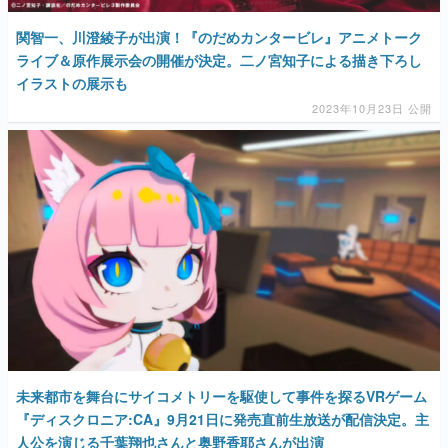
関智一、川澄綾子が出演！『のだめカンタービレ』アニメトーク
ライブ＆原作展示会の開催が決定。二ノ宮知子による描き下ろし
イラストの展示も
2023年10月23日 公開
未来都市を舞台にサイコメトリーを駆使して事件を探るVRゲーム
『ディスクロニア:CA』9月21日に発売直前生放送が配信決定。主
人公を演じる千葉翔也さんと奥野香耶さんが出演