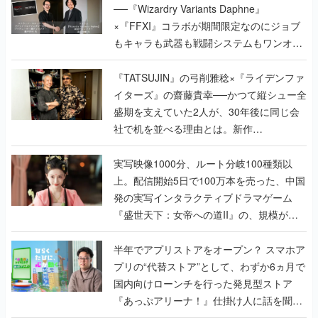
──『Wizardry Variants Daphne』
×『FFXI』コラボが期間限定なのにジョブ
もキャラも武器も戦闘システムもワンオフ
で作り込まれた理由を両ディレクターに聞
く
『TATSUJIN』の弓削雅稔×『ライデンファ
イターズ』の齋藤貴幸──かつて縦シュー全
盛期を支えていた2人が、30年後に同じ会
社で机を並べる理由とは。新作
『TATSUJIN EXTREME』で初タッグを組
んだレジェンド2人に訊く開発秘話
実写映像1000分、ルート分岐100種類以
上。配信開始5日で100万本を売った、中国
発の実写インタラクティブドラマゲーム
『盛世天下：女帝への道II』の、規模が違
うこだわりをプロデューサーに聞いた
半年でアプリストアをオープン？ スマホア
プリの“代替ストア”として、わずか6ヵ月で
国内向けローンチを行った発見型ストア
『あっぷアリーナ！』仕掛け人に話を聞い
てみた