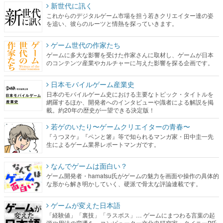
新世代に訊く
これからのデジタルゲーム市場を担う若きクリエイター達の姿
を追い、彼らのルーツと情熱を探っていきます。
ゲーム世代の作家たち
ゲームに多大な影響を受けた作家さんに取材し、ゲームが日本
のコンテンツ産業やカルチャーに与えた影響を探る企画です。
日本モバイルゲーム産業史
日本のモバイルゲーム史における主要なトピック・タイトルを
網羅するほか、開発者へのインタビューや識者による解説を掲
載。約20年の歴史が一望できる決定版！
若ゲのいたり〜ゲームクリエイターの青春〜
『うつヌケ』『ペンと箸』等で知られるマンガ家・田中圭一先
生によるゲーム業界レポートマンガです。
なんでゲームは面白い？
ゲーム開発者・hamatsu氏がゲームの魅力を画面や操作の具体的
な形から解き明かしていく、硬派で骨太な評論連載です。
ゲームが変えた日本語
「経験値」「裏技」「ラスボス」… ゲームにまつわる言葉の起
源や用法の変遷を、コンピューター文化史研究家・タイニーP氏