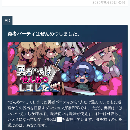
2020年8月28日 公開
AD
勇者パーティはぜんめつしました。
“ぜんめつ”してしまった勇者パーティから1人だけ選んで、ともに迷
宮からの脱出を目指すダンジョン探索RPGです。 ただし勇者は「は
い/いいえ」しか喋れず、魔法使いは魔法が使えず、戦士は可愛らし
い人形になっていて、僧侶は██を崇拝しています。誰を救うのかを
選ぶのは、あなたです。