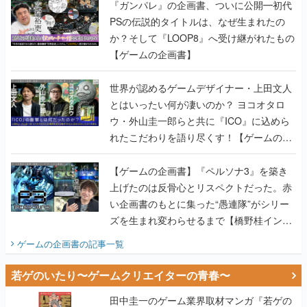
『ガンパレ』の企画書、ついに公開━初代
PSの伝説的タイトルは、なぜ生まれたの
か？そして『LOOP8』へ受け継がれたもの
【ゲームの企画書】
世界が認めるゲームデザイナー・上田文人
とはいったい何が凄いのか？ ヨコオタロ
ウ・外山圭一郎らと共に『ICO』に込めら
れたこだわりを語り尽くす！【ゲームの企
画書】
【ゲームの企画書】『ペルソナ3』を築き
上げたのは反骨心とリスペクトだった。赤
い企画書のもとに集った“愚連隊”がシリー
ズを生まれ変わらせるまで【橋野桂インタ
ビュー】
ゲームの企画書
の記事一覧
若ゲのいたり〜ゲームクリエイターの青春〜
田中圭一のゲーム業界取材マンガ『若ゲの