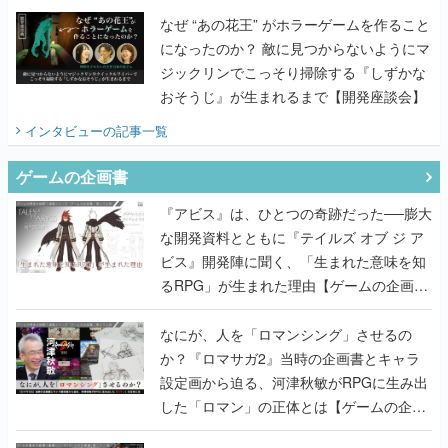
なぜ “あの花王” がホラーゲームを作ること
になったのか？ 敵に見つからないようにマ
ジックリンでこっそり掃除する『しずかな
おそうじ』が生まれるまで【開発座談会】
インタビュー
の記事一覧
ゲームの企画書
『アビス』は、ひとつの奇跡だった──膨大
な開発資料とともに『テイルズ オブ ジ ア
ビス』開発陣に聞く、「生まれた意味を知
るRPG」が生まれた理由【ゲームの企画
書】
なにが、人を「ロマンシング」させるの
か？『ロマサガ2』当時の企画書とキャラ
設定画から迫る、河津秋敏がRPGに生み出
した「ロマン」の正体とは【ゲームの企画
書】