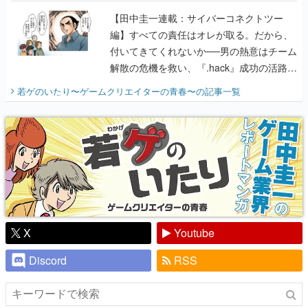
に行って、より理解を深めよう【PR】
【田中圭一連載：サイバーコネクトツー
編】すべての責任はオレが取る。だから、
付いてきてくれないか──男の熱意はチーム
解散の危機を救い、『.hack』成功の活路を
開く。業界の快男児・松山 洋に流れる血は
若ゲのいたり〜ゲームクリエイターの青春〜
の記事一覧
『少年ジャンプ』色だった【若ゲのいた
り】
X
Youtube
Discord
RSS