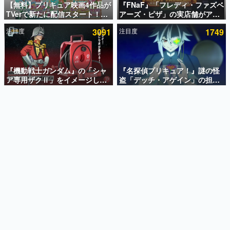
【無料】プリキュア映画4作品が
『FNaF』「フレディ・ファズベ
TVerで新たに配信スタート！な
アーズ・ピザ」の実店舗がアメ
インタビュー
んと2018年～2024年の映画ほぼ
リカの商業施設「American
注目度
3091
注目度
1749
すべてが見放題に、ぶっちゃけ
Dream」に2027年オープン！
連載・特集一覧
ありえないラインナップ
ScottGamesとの共同開発、食
事だけでなくステージショーや
殿堂入り記事
没入型のホラー体験も楽しめる
SNS拡散数が数千以上！ ページビュー数万以上！ などな
『機動戦士ガンダム』の「シャ
『名探偵プリキュア！』謎の怪
ど。多くの人々に読まれた、電ファミ渾身の“殿堂入り”記
ア専用ザクⅡ」をイメージした
盗「デッチ・アゲイン」の担当
事をまとめました。
散水ホースリールが予約開始。
キャストは天﨑滉平さんと判
本体にはシャアのパーソナルマ
明。『Re:ゼロから始める異世
ゲームの企画書
ークやジオン公国軍のエンブレ
界生活』オットー役、『ヒプノ
名作ゲームクリエイターの方々に製作時のエピソードをお
聞きし、ヒットする企画（ゲーム）とは何か？を探ってい
ム、型式番号などを配置
シスマイク』山田三郎役など
きます。
赫本
この物語を解いてはいけない。『赫本』は、〈試験問題〉
の形をした短編ホラー小説集です。
新世代に訊く
これからのデジタルゲーム市場を担う若きクリエイター達
の姿を追い、彼らのルーツと情熱を探っていきます。
ゲーム世代の作家たち
ゲームに多大な影響を受けた作家さんに取材し、ゲームが