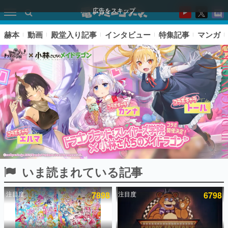
広告をスキップ
赫本
動画
殿堂入り記事
インタビュー
特集記事
マンガ
いま読まれている記事
ピックアップ
注目度
7898
注目度
6798
電ファミのいま読まれている記事ランキング
アプリセール情報