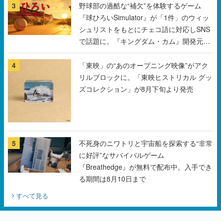
3
野球部の過酷な“補欠”を体験するゲーム
『球ひろいSimulator』が「1件」のウィッ
シュリストをもとにチェコ語に対応しSNS
で話題に。『キングダム・カム』開発元や
チェコのプロ野球選手から称賛の声
4
「東映」の“あのオープニング映像”がアク
リルブロックに。「東映ヒストリカル グッ
ズコレクション」が8月下旬より発売
5
不死身のニワトリと宇宙船を探索する“非常
に好評”なサバイバルゲーム
『Breathedge』が無料で配布中。入手でき
る期間は8月10日まで
すべて見る