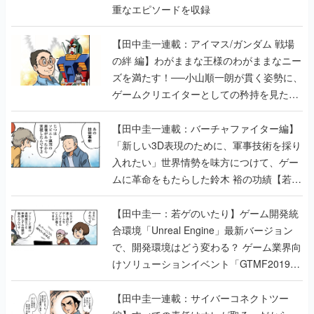
重なエピソードを収録
【田中圭一連載：アイマス/ガンダム 戦場
の絆 編】わがままな王様のわがままなニー
ズを満たす！──小山順一朗が貫く姿勢に、
ゲームクリエイターとしての矜持を見た
【若ゲのいたり最終回】
【田中圭一連載：バーチャファイター編】
「新しい3D表現のために、軍事技術を採り
入れたい」世界情勢を味方につけて、ゲー
ムに革命をもたらした鈴木 裕の功績【若ゲ
のいたり】
【田中圭一：若ゲのいたり】ゲーム開発統
合環境「Unreal Engine」最新バージョン
で、開発環境はどう変わる？ ゲーム業界向
けソリューションイベント「GTMF2019」
に行って、より理解を深めよう【PR】
【田中圭一連載：サイバーコネクトツー