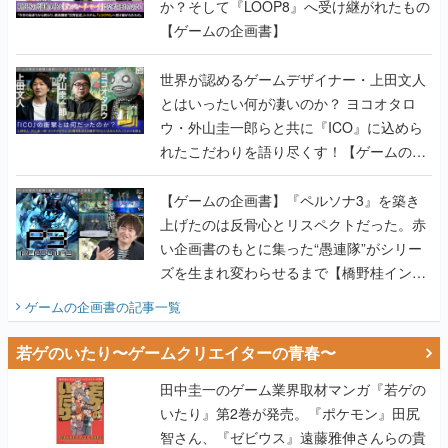
か？そして『LOOP8』へ受け継がれたもの
【ゲームの企画書】
世界が認めるゲームデザイナー・上田文人
とはいったい何が凄いのか？ ヨコオタロ
ウ・外山圭一郎らと共に『ICO』に込めら
れたこだわりを語り尽くす！【ゲームの企
画書】
【ゲームの企画書】『ペルソナ3』を築き
上げたのは反骨心とリスペクトだった。赤
い企画書のもとに集った“愚連隊”がシリー
ズを生まれ変わらせるまで【橋野桂インタ
ビュー】
ゲームの企画書
の記事一覧
若ゲのいたり〜ゲームクリエイターの青春〜
田中圭一のゲーム業界取材マンガ『若ゲの
いたり』第2巻が発売。『ポケモン』田尻
智さん、『ゼビウス』遠藤雅伸さんらの貴