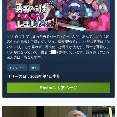
“ぜんめつ”してしまった勇者パーティから1人だけ選んで、ともに迷
宮からの脱出を目指すダンジョン探索RPGです。 ただし勇者は「は
い/いいえ」しか喋れず、魔法使いは魔法が使えず、戦士は可愛らし
い人形になっていて、僧侶は██を崇拝しています。誰を救うのかを
選ぶのは、あなたです。
インディー
RPG
リリース日：2026年第4四半期
Steamストアページ