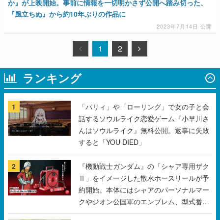
か』が上映開始。事前に情報を一切明かさず公開へ踏み切った、
『風立ちぬ』から約10年ぶりの作品に
2023年7月14日 公開
1
2
ランキング
1
「パリィ」や「ローリング」で女の子と会
話するソウルライク恋愛ゲーム『小早川さ
んはソウルライク』無料公開。返事に失敗
すると「YOU DIED」
2
『機動戦士ガンダム』の「シャア専用ザク
Ⅱ」をイメージした散水ホースリールが予
約開始。本体にはシャアのパーソナルマー
クやジオン公国軍のエンブレム、型式番号
などを配置