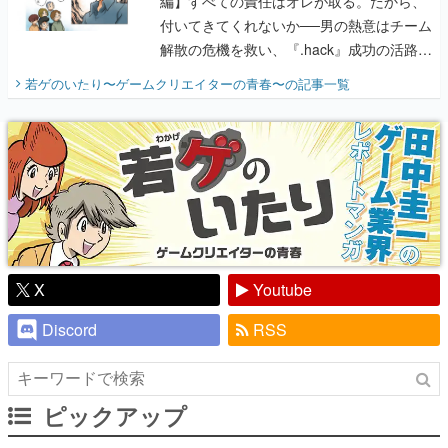
編】すべての責任はオレが取る。だから、
付いてきてくれないか──男の熱意はチーム
解散の危機を救い、『.hack』成功の活路を
開く。業界の快男児・松山 洋に流れる血は
若ゲのいたり〜ゲームクリエイターの青春〜
の記事一覧
『少年ジャンプ』色だった【若ゲのいた
り】
X
Youtube
Discord
RSS
ピックアップ