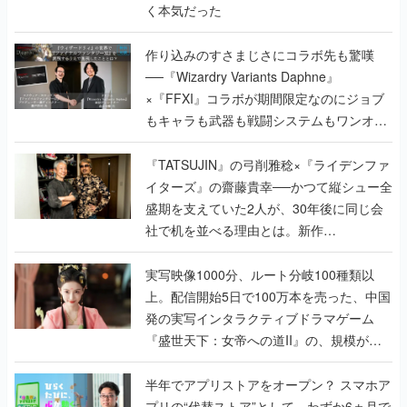
く本気だった
作り込みのすさまじさにコラボ先も驚嘆
──『Wizardry Variants Daphne』
×『FFXI』コラボが期間限定なのにジョブ
もキャラも武器も戦闘システムもワンオフ
で作り込まれた理由を両ディレクターに聞
く
『TATSUJIN』の弓削雅稔×『ライデンファ
イターズ』の齋藤貴幸──かつて縦シュー全
盛期を支えていた2人が、30年後に同じ会
社で机を並べる理由とは。新作
『TATSUJIN EXTREME』で初タッグを組
んだレジェンド2人に訊く開発秘話
実写映像1000分、ルート分岐100種類以
上。配信開始5日で100万本を売った、中国
発の実写インタラクティブドラマゲーム
『盛世天下：女帝への道II』の、規模が違
うこだわりをプロデューサーに聞いた
半年でアプリストアをオープン？ スマホア
プリの“代替ストア”として、わずか6ヵ月で