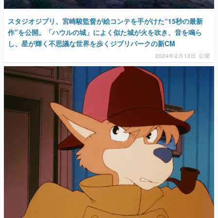
スタジオジブリ、宮崎駿監督が絵コンテを手がけた“15秒の最新
作”を公開。「ハウルの城」によく似た城が火を吹き、音を鳴ら
し、星が輝く不思議な世界を歩くジブリパークの新CM
2024年2月13日 公開