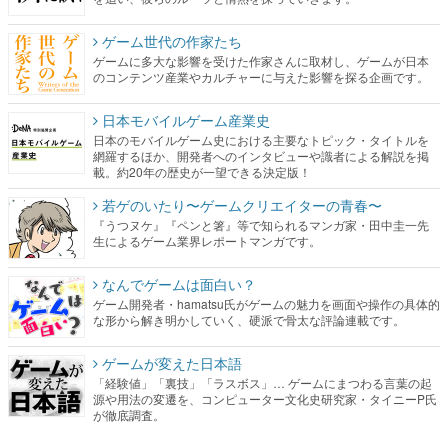
ゲーム世代の作家たち
ゲームに多大な影響を受けた作家さんに取材し、ゲームが日本
のコンテンツ産業やカルチャーに与えた影響を探る企画です。
日本モバイルゲーム産業史
日本のモバイルゲーム史における主要なトピック・タイトルを
網羅するほか、開発者へのインタビューや識者による解説を掲
載。約20年の歴史が一望できる決定版！
若ゲのいたり〜ゲームクリエイターの青春〜
『うつヌケ』『ペンと箸』等で知られるマンガ家・田中圭一先
生によるゲーム業界レポートマンガです。
なんでゲームは面白い？
ゲーム開発者・hamatsu氏がゲームの魅力を画面や操作の具体的
な形から解き明かしていく、硬派で骨太な評論連載です。
ゲームが変えた日本語
「経験値」「裏技」「ラスボス」… ゲームにまつわる言葉の起
源や用法の変遷を、コンピューター文化史研究家・タイニーP氏
が徹底調査。