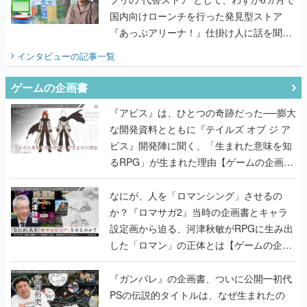
国内向けローンチを行った発見型ストア
『あっぷアリーナ！』仕掛け人に話を聞い
てみた
インタビュー
の記事一覧
ゲームの企画書
『アビス』は、ひとつの奇跡だった──膨大
な開発資料とともに『テイルズ オブ ジ ア
ビス』開発陣に聞く、「生まれた意味を知
るRPG」が生まれた理由【ゲームの企画
書】
なにが、人を「ロマンシング」させるの
か？『ロマサガ2』当時の企画書とキャラ
設定画から迫る、河津秋敏がRPGに生み出
した「ロマン」の正体とは【ゲームの企画
書】
『ガンパレ』の企画書、ついに公開━初代
PSの伝説的タイトルは、なぜ生まれたの