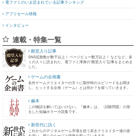
電ファミのいま読まれている記事ランキング
アプリセール情報
インタビュー
連載・特集一覧
殿堂入り記事
SNS拡散数が数千以上！ ページビュー数万以上！ などなど。多
くの人々に読まれた、電ファミ渾身の“殿堂入り”記事をまとめま
した。
ゲームの企画書
名作ゲームクリエイターの方々に製作時のエピソードをお聞き
し、ヒットする企画（ゲーム）とは何か？を探っていきます。
赫本
この物語を解いてはいけない。『赫本』は、〈試験問題〉の形
をした短編ホラー小説集です。
新世代に訊く
これからのデジタルゲーム市場を担う若きクリエイター達の姿
を追い、彼らのルーツと情熱を探っていきます。