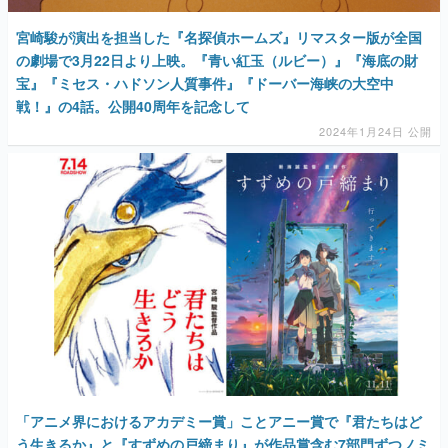
宮崎駿が演出を担当した『名探偵ホームズ』リマスター版が全国
の劇場で3月22日より上映。『青い紅玉（ルビー）』『海底の財
宝』『ミセス・ハドソン人質事件』『ドーバー海峡の大空中
戦！』の4話。公開40周年を記念して
2024年1月24日 公開
「アニメ界におけるアカデミー賞」ことアニー賞で『君たちはど
う生きるか』と『すずめの戸締まり』が作品賞含む7部門ずつノミ