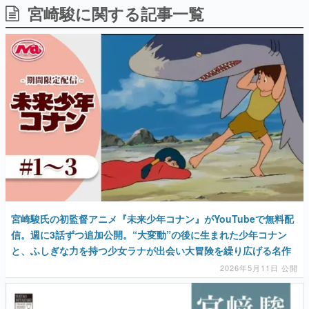
宮崎駿に関する記事一覧
日本のコンテンツ産業やカルチャーに与えた影響を探る企
画です。
日本モバイルゲーム産業史
日本のモバイルゲーム史における主要なトピック・タイト
ルを網羅するほか、開発者へのインタビューや識者による
解説を掲載。約20年の歴史が一望できる決定版！
若ゲのいたり〜ゲームクリエイターの青春〜
『うつヌケ』『ペンと箸』等で知られるマンガ家・田中圭
一先生によるゲーム業界レポートマンガです。
なんでゲームは面白い？
ゲーム開発者・hamatsu氏がゲームの魅力を画面や操作の
具体的な形から解き明かしていく、硬派で骨太な評論連載
です。
ゲームが変えた日本語
宮崎駿氏の初監督アニメ『未来少年コナン』がYouTubeで無料配
「経験値」「裏技」「ラスボス」… ゲームにまつわる言葉
の起源や用法の変遷を、コンピューター文化史研究家・タ
信。週に3話ずつ追加公開。“大変動”の後に生まれた少年コナン
イニーP氏が徹底調査。
と、ふしぎな力を持つ少女ラナが出会い大冒険を繰り広げる名作
2026年5月11日 公開
カテゴリ
特集記事