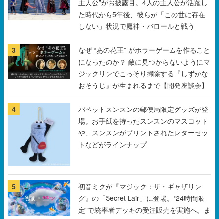
主人公”がお披露目。4人の主人公が活躍し
た時代から5年後、彼らが「この世に存在
しない」状況で魔神・バロールと戦う
3
なぜ “あの花王” がホラーゲームを作ること
になったのか？ 敵に見つからないようにマ
ジックリンでこっそり掃除する『しずかな
おそうじ』が生まれるまで【開発座談会】
4
パペットスンスンの郵便局限定グッズが登
場。お手紙を持ったスンスンのマスコット
や、スンスンがプリントされたレターセッ
トなどがラインナップ
5
初音ミクが『マジック：ザ・ギャザリン
グ』の「Secret Lair」に登場。“24時間限
定”で統率者デッキの受注販売を実施へ。ま