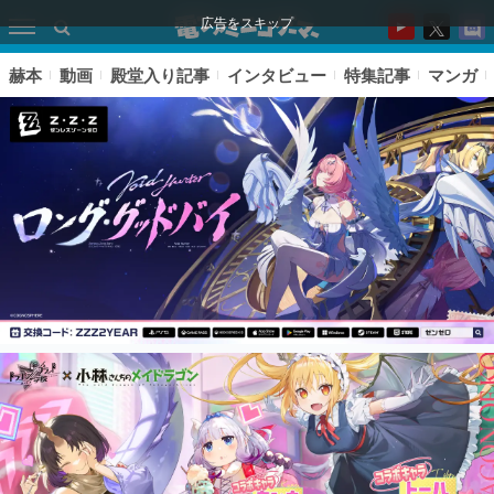
広告をスキップ
赫本
動画
殿堂入り記事
インタビュー
特集記事
マンガ
ピックアップ
電ファミのいま読まれている記事ランキング
アプリセール情報