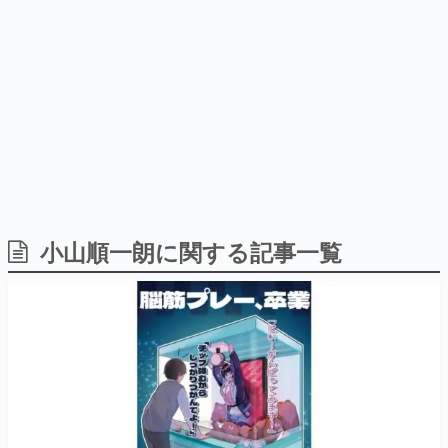
間以内に配信される予定
どが全品受注生産で登場、過去
日本のコンテンツ産業やカルチャーに与えた影響を探る企
に発売したグッズの再販も
画です。
日本モバイルゲーム産業史
日本のモバイルゲーム史における主要なトピック・タイト
ルを網羅するほか、開発者へのインタビューや識者による
解説を掲載。約20年の歴史が一望できる決定版！
若ゲのいたり〜ゲームクリエイターの青春〜
『うつヌケ』『ペンと箸』等で知られるマンガ家・田中圭
一先生によるゲーム業界レポートマンガです。
なんでゲームは面白い？
ゲーム開発者・hamatsu氏がゲームの魅力を画面や操作の
小山順一朗に関する記事一覧
具体的な形から解き明かしていく、硬派で骨太な評論連載
です。
ゲームが変えた日本語
「経験値」「裏技」「ラスボス」… ゲームにまつわる言葉
の起源や用法の変遷を、コンピューター文化史研究家・タ
イニーP氏が徹底調査。
カテゴリ
特集記事