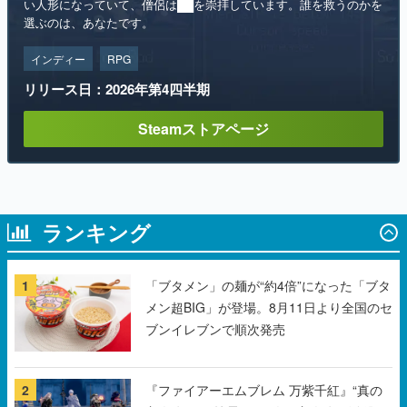
い人形になっていて、僧侶は██を崇拝しています。誰を救うのかを
選ぶのは、あなたです。
インディー
RPG
リリース日：2026年第4四半期
Steamストアページ
ランキング
1
「ブタメン」の麺が“約4倍”になった「ブタ
メン超BIG」が登場。8月11日より全国のセ
ブンイレブンで順次発売
2
『ファイアーエムブレム 万紫千紅』“真の