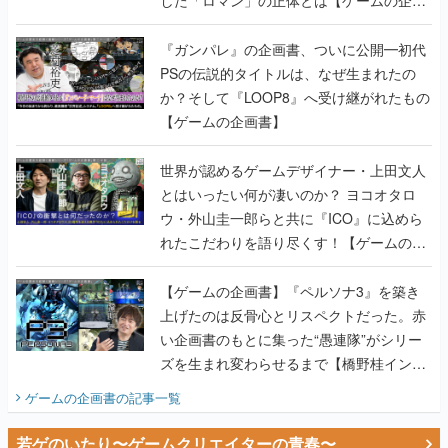
書】
『ガンパレ』の企画書、ついに公開━初代
PSの伝説的タイトルは、なぜ生まれたの
か？そして『LOOP8』へ受け継がれたもの
【ゲームの企画書】
世界が認めるゲームデザイナー・上田文人
とはいったい何が凄いのか？ ヨコオタロ
ウ・外山圭一郎らと共に『ICO』に込めら
れたこだわりを語り尽くす！【ゲームの企
画書】
【ゲームの企画書】『ペルソナ3』を築き
上げたのは反骨心とリスペクトだった。赤
い企画書のもとに集った“愚連隊”がシリー
ズを生まれ変わらせるまで【橋野桂インタ
ビュー】
ゲームの企画書
の記事一覧
若ゲのいたり〜ゲームクリエイターの青春〜