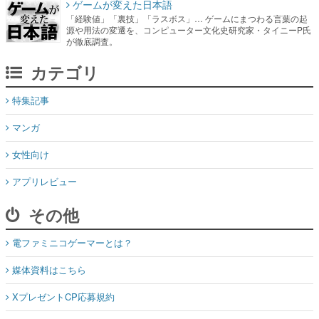
ゲームが変えた日本語
「経験値」「裏技」「ラスボス」… ゲームにまつわる言葉の起
源や用法の変遷を、コンピューター文化史研究家・タイニーP氏
が徹底調査。
カテゴリ
特集記事
マンガ
女性向け
アプリレビュー
その他
電ファミニコゲーマーとは？
媒体資料はこちら
XプレゼントCP応募規約