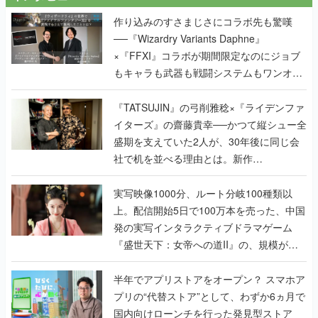
作り込みのすさまじさにコラボ先も驚嘆
──『Wizardry Variants Daphne』
×『FFXI』コラボが期間限定なのにジョブ
もキャラも武器も戦闘システムもワンオフ
で作り込まれた理由を両ディレクターに聞
く
『TATSUJIN』の弓削雅稔×『ライデンファ
イターズ』の齋藤貴幸──かつて縦シュー全
盛期を支えていた2人が、30年後に同じ会
社で机を並べる理由とは。新作
『TATSUJIN EXTREME』で初タッグを組
んだレジェンド2人に訊く開発秘話
実写映像1000分、ルート分岐100種類以
上。配信開始5日で100万本を売った、中国
発の実写インタラクティブドラマゲーム
『盛世天下：女帝への道II』の、規模が違
うこだわりをプロデューサーに聞いた
半年でアプリストアをオープン？ スマホア
プリの“代替ストア”として、わずか6ヵ月で
国内向けローンチを行った発見型ストア