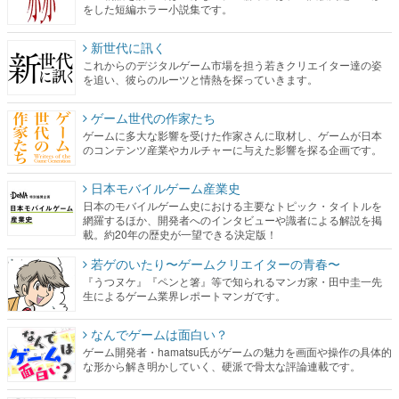
をした短編ホラー小説集です。
新世代に訊く
これからのデジタルゲーム市場を担う若きクリエイター達の姿
を追い、彼らのルーツと情熱を探っていきます。
ゲーム世代の作家たち
ゲームに多大な影響を受けた作家さんに取材し、ゲームが日本
のコンテンツ産業やカルチャーに与えた影響を探る企画です。
日本モバイルゲーム産業史
日本のモバイルゲーム史における主要なトピック・タイトルを
網羅するほか、開発者へのインタビューや識者による解説を掲
載。約20年の歴史が一望できる決定版！
若ゲのいたり〜ゲームクリエイターの青春〜
『うつヌケ』『ペンと箸』等で知られるマンガ家・田中圭一先
生によるゲーム業界レポートマンガです。
なんでゲームは面白い？
ゲーム開発者・hamatsu氏がゲームの魅力を画面や操作の具体的
な形から解き明かしていく、硬派で骨太な評論連載です。