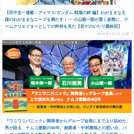
【田中圭一連載：アイマス/ガンダム 戦場の絆 編】わがままな王
様のわがままなニーズを満たす！──小山順一朗が貫く姿勢に、ゲ
ームクリエイターとしての矜持を見た【若ゲのいたり最終回】
2020年1月3日 公開
『ワニワニパニック』開発者からグループ会長にまで上り詰めた
男が語る、ナムコ激動の40年。創業者・中村雅哉との思い出、バ