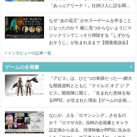
『あっぷアリーナ！』仕掛け人に話を聞い
てみた
なぜ “あの花王” がホラーゲームを作ること
になったのか？ 敵に見つからないようにマ
ジックリンでこっそり掃除する『しずかな
おそうじ』が生まれるまで【開発座談会】
インタビュー
の記事一覧
ゲームの企画書
『アビス』は、ひとつの奇跡だった──膨大
な開発資料とともに『テイルズ オブ ジ ア
ビス』開発陣に聞く、「生まれた意味を知
るRPG」が生まれた理由【ゲームの企画
書】
なにが、人を「ロマンシング」させるの
か？『ロマサガ2』当時の企画書とキャラ
設定画から迫る、河津秋敏がRPGに生み出
した「ロマン」の正体とは【ゲームの企画