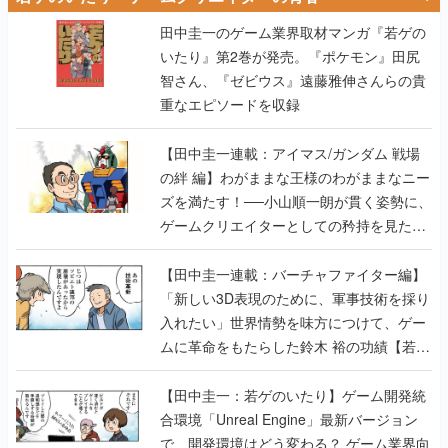
田中圭一のゲーム業界取材マンガ『若ゲの
いたり』第2巻が発売。『ポケモン』田尻
智さん、『ゼビウス』遠藤雅伸さんらの貴
重なエピソードを収録
【田中圭一連載：アイマス/ガンダム 戦場
の絆 編】わがままな王様のわがままなニー
ズを満たす！──小山順一朗が貫く姿勢に、
ゲームクリエイターとしての矜持を見た
【若ゲのいたり最終回】
【田中圭一連載：バーチャファイター編】
「新しい3D表現のために、軍事技術を採り
入れたい」世界情勢を味方につけて、ゲー
ムに革命をもたらした鈴木 裕の功績【若ゲ
のいたり】
【田中圭一：若ゲのいたり】ゲーム開発統
合環境「Unreal Engine」最新バージョン
で、開発環境はどう変わる？ ゲーム業界向