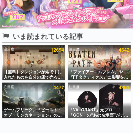
インタビュー
連載・特集一覧
殿堂入り記事
いま読まれている記事
SNS拡散数が数千以上！ ページビュー数万以上！ などな
ど。多くの人々に読まれた、電ファミ渾身の“殿堂入り”記
事をまとめました。
注目度
12694
注目度
4642
ゲームの企画書
名作ゲームクリエイターの方々に製作時のエピソードをお
聞きし、ヒットする企画（ゲーム）とは何か？を探ってい
【無料】ダンジョン探索で手に
『ファイアーエムブレム』や
きます。
入れたものを自分の店で売るゲ
『FFタクティクス』に影響を受
赫本
ーム『Moonlighter』がSteam
けた新作戦略RPG『Beaten
この物語を解いてはいけない。『赫本』は、〈試験問題〉
注目度
4477
注目度
4301
にて無料配布中！続編
Path』2027年に発売へ。
の形をした短編ホラー小説集です。
『Moonlighter 2』の9月2日正
PC（Steam）、PS5、Xbox、
式リリースを記念したキャンペ
Switch向けにリリース予定
ーン
新世代に訊く
ゲームフリーク、『ビースト・
『VALORANT』元プロ
これからのデジタルゲーム市場を担う若きクリエイター達
の姿を追い、彼らのルーツと情熱を探っていきます。
オブ・リンカネーション』の継
「GON」の“あの名場面”がデザ
続的なアプデ方針を表明。ユー
インされた新作グッズが本日8月
ザーからの意見を真摯に受け止
5日より期間限定で発売。Tシャ
ゲーム世代の作家たち
めて対応へ。修正パッチは約1週
ツやコインケース、アクキーな
ゲームに多大な影響を受けた作家さんに取材し、ゲームが