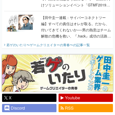
けソリューションイベント「GTMF2019」
に行って、より理解を深めよう【PR】
【田中圭一連載：サイバーコネクトツー
編】すべての責任はオレが取る。だから、
付いてきてくれないか──男の熱意はチーム
解散の危機を救い、『.hack』成功の活路を
開く。業界の快男児・松山 洋に流れる血は
若ゲのいたり〜ゲームクリエイターの青春〜
の記事一覧
『少年ジャンプ』色だった【若ゲのいた
り】
X
Youtube
Discord
RSS