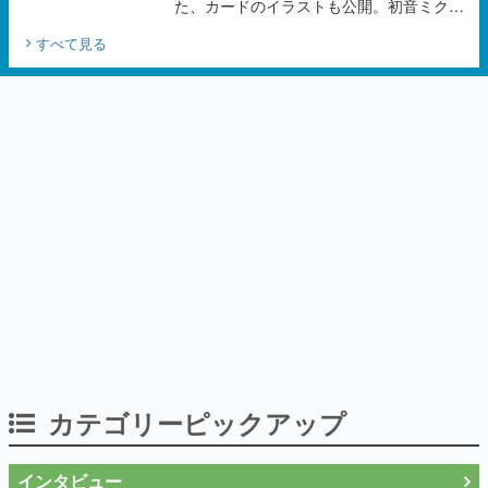
た、カードのイラストも公開。初音ミクの
オリジナルデザイナーKEI氏をはじめ、さ
すべて見る
いとうなおき氏、八三氏も参加
カテゴリーピックアップ
インタビュー