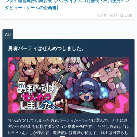
ンダイ経営統合の舞台裏【バンダイナムコ前会長・石川祝男イン
タビュー：ゲームの企画書】
2018年9月14日 公開
AD
勇者パーティはぜんめつしました。
“ぜんめつ”してしまった勇者パーティから1人だけ選んで、ともに迷
宮からの脱出を目指すダンジョン探索RPGです。 ただし勇者は「は
い/いいえ」しか喋れず、魔法使いは魔法が使えず、戦士は可愛らし