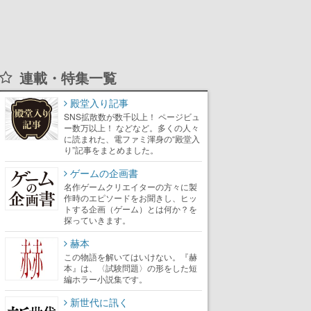
連載・特集一覧
殿堂入り記事
SNS拡散数が数千以上！ ページビュ
ー数万以上！ などなど。多くの人々
に読まれた、電ファミ渾身の“殿堂入
り”記事をまとめました。
ゲームの企画書
名作ゲームクリエイターの方々に製
作時のエピソードをお聞きし、ヒッ
トする企画（ゲーム）とは何か？を
探っていきます。
赫本
この物語を解いてはいけない。『赫
本』は、〈試験問題〉の形をした短
編ホラー小説集です。
新世代に訊く