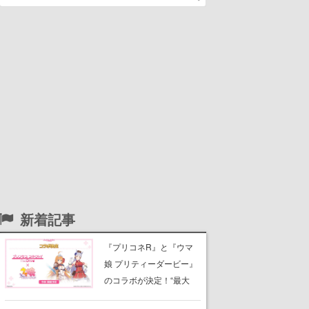
新着記事
『プリコネR』と『ウマ
娘 プリティーダービー』
のコラボが決定！“最大
170連無料”の8.5周年キャ