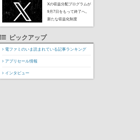
ンペーンなども発表
Xの収益分配プログラムが
9月7日をもって終了へ。
新たな収益化制度
「Original Content
Rewards Program」を発
ピックアップ
表
電ファミのいま読まれている記事ランキング
アプリセール情報
インタビュー