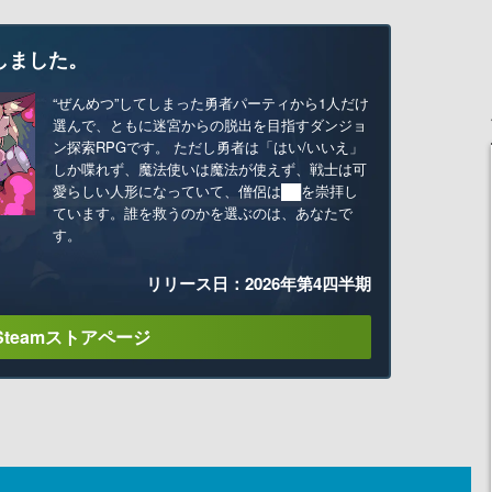
しました。
“ぜんめつ”してしまった勇者パーティから1人だけ
選んで、ともに迷宮からの脱出を目指すダンジョ
ン探索RPGです。 ただし勇者は「はい/いいえ」
しか喋れず、魔法使いは魔法が使えず、戦士は可
愛らしい人形になっていて、僧侶は██を崇拝し
ています。誰を救うのかを選ぶのは、あなたで
す。
リリース日：2026年第4四半期
Steamストアページ