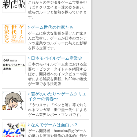
これからのデジタルゲーム市場を担
う若きクリエイター達の姿を追い、
彼らのルーツと情熱を探っていきま
す。
ゲーム世代の作家たち
ゲームに多大な影響を受けた作家さ
んに取材し、ゲームが日本のコンテ
ンツ産業やカルチャーに与えた影響
を探る企画です。
日本モバイルゲーム産業史
日本のモバイルゲーム史における主
要なトピック・タイトルを網羅する
ほか、開発者へのインタビューや識
者による解説を掲載。約20年の歴史
が一望できる決定版！
若ゲのいたり〜ゲームクリエ
イターの青春〜
『うつヌケ』『ペンと箸』等で知ら
れるマンガ家・田中圭一先生による
ゲーム業界レポートマンガです。
なんでゲームは面白い？
ゲーム開発者・hamatsu氏がゲーム
の魅力を画面や操作の具体的な形か