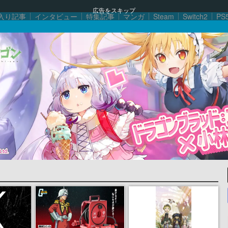
広告をスキップ
入り記事
インタビュー
特集記事
マンガ
Steam
Switch2
PS