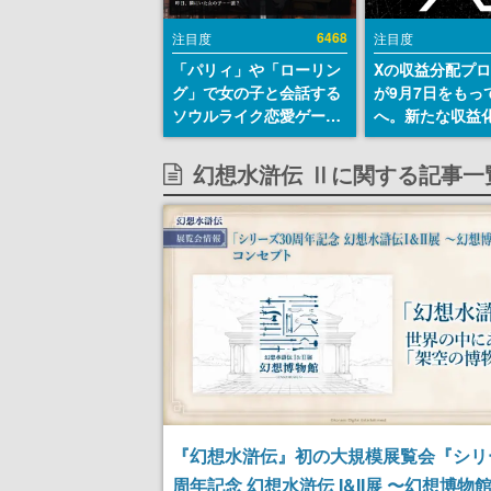
6468
注目度
注目度
「パリィ」や「ローリン
Xの収益分配プ
グ」で女の子と会話する
が9月7日をもっ
ソウルライク恋愛ゲーム
へ。新たな収益
『小早川さんはソウルラ
「Original Cont
イク』無料公開。返事に
Rewards Prog
幻想水滸伝 Ⅱに関する記事一
失敗すると「YOU
発表
DIED」
『幻想水滸伝』初の大規模展覧会『シリ
周年記念 幻想水滸伝 I&II展 〜幻想博物