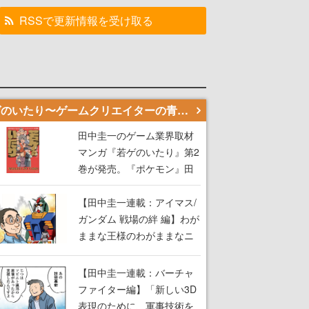
RSSで更新情報を受け取る
若ゲのいたり〜ゲームクリエイターの青春〜
田中圭一のゲーム業界取材
マンガ『若ゲのいたり』第2
巻が発売。『ポケモン』田
尻智さん、『ゼビウス』遠
藤雅伸さんらの貴重なエピ
【田中圭一連載：アイマス/
ソードを収録
ガンダム 戦場の絆 編】わが
ままな王様のわがままなニ
ーズを満たす！──小山順一
朗が貫く姿勢に、ゲームク
【田中圭一連載：バーチャ
リエイターとしての矜持を
ファイター編】「新しい3D
見た【若ゲのいたり最終
表現のために、軍事技術を