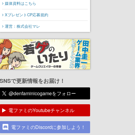
媒体資料はこちら
XプレゼントCP応募規約
運営：株式会社マレ
SNSで更新情報をお届け！
@denfaminicogameをフォロー
電ファミのYoutubeチャンネル
電ファミのDiscordに参加しよう！