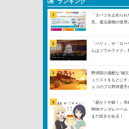
ランキング
1
「タバコを止められ
見。違法薬物の使用
2
「パリィ」や「ロー
んはソウルライク』無
3
野球部の過酷な“補欠
ュリストをもとにチ
ェコのプロ野球選手
4
『超かぐや姫！』本編
Webマンガレーベ
まだ続きがある！