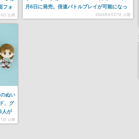
月6日に発売。倍速バトルプレイが可能になっ
面フォ
たほか、コマンドの簡略化などサポート機能が
の立体
2024年8月27日 公開
月5日 公開
改善
トーリ
ラのぬい
ド、グ
6人が
21日 公開