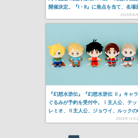
開催決定。『I・II』に焦点を当て、名場
トスポットや各キャラの武器・衣装など
2025年8
展示品、イラスト原画や初公開を含むス
ー資料を展示予定
『幻想水滸伝』『幻想水滸伝 Ⅱ』キャ
ぐるみが予約を受付中。Ⅰ主人公、テッ
レミオ、Ⅱ主人公、ジョウイ、ルックの
キュートな姿に
2023年12月