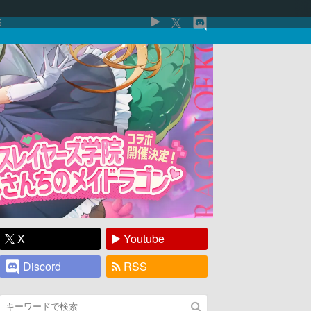
5
X
Youtube
Discord
RSS