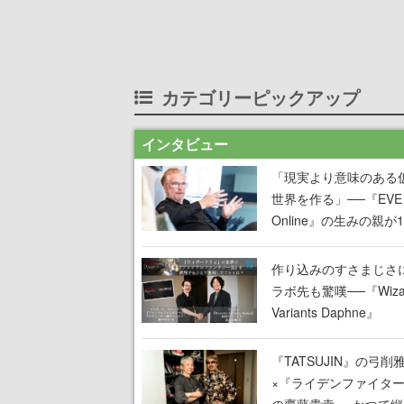
カテゴリーピックアップ
インタビュー
「現実より意味のある
世界を作る」──『EVE
Online』の生みの親が
掲げ続ける”クレイジー
言”は、比喩ではなく本
作り込みのすさまじさ
った
ラボ先も驚嘆──『Wizar
Variants Daphne』
×『FFXI』コラボが期
定なのにジョブもキャ
『TATSUJIN』の弓削
武器も戦闘システムも
×『ライデンファイタ
オフで作り込まれた理