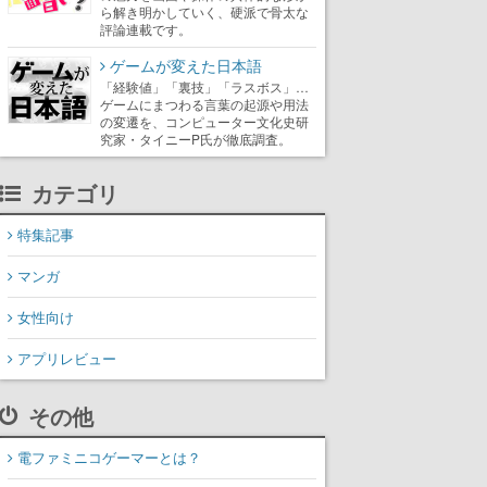
ら解き明かしていく、硬派で骨太な
評論連載です。
ゲームが変えた日本語
「経験値」「裏技」「ラスボス」…
ゲームにまつわる言葉の起源や用法
の変遷を、コンピューター文化史研
究家・タイニーP氏が徹底調査。
カテゴリ
特集記事
マンガ
女性向け
アプリレビュー
その他
電ファミニコゲーマーとは？