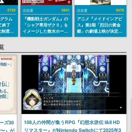
5720
3641
3476
注目度
注目度
ログラム
『機動戦士ガンダム』の
アニメ『メイドインアビ
て終了
「シャア専用ザクⅡ」を
ス』第2期「烈日の黄金
化制度
イメージした散水ホース
郷」の劇場上映が決定！
ent
リールが予約開始。本体
レグ役・伊瀬茉莉也さん
ram」を
にはシャアのパーソナル
らが登壇する舞台挨拶も
覧
マークやジオン公国軍の
実施
エンブレム、型式番号な
どを配置
108人の仲間が集うRPG『幻想水滸伝 I&II HD
ーズ30
リマスター』がNintendo Switchにて2025年3
館〜』が