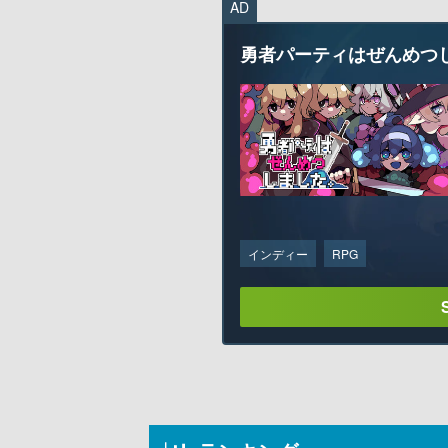
AD
勇者パーティはぜんめつ
インディー
RPG