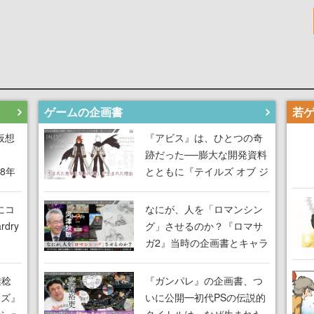
ゲームの企画書
仮想
『アビス』は、ひとつの奇
跡だった──膨大な開発資料
18年
とともに『テイルズ オブ ジ
な宣
アビス』開発陣に聞く、
気だ
「生まれた意味を知る
にコ
なにが、人を「ロマンシン
RPG」が生まれた理由【ゲ
dry
グ」させるのか？『ロマサ
ームの企画書】
ガ2』当時の企画書とキャラ
間限
設定画から迫る、河津秋敏
ラも
がRPGに生み出した「ロマ
雅稔
『ガンパレ』の企画書、つ
ワン
ン」の正体とは【ゲームの
ーズ』
いに公開━初代PSの伝説的
由を
企画書】