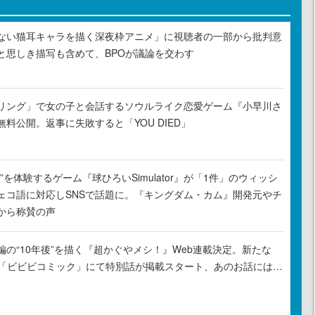
ない猫耳キャラを描く深夜枠アニメ」に視聴者の一部から批判意
と思しき描写も含めて、BPOが議論を交わす
リング」で女の子と会話するソウルライク恋愛ゲーム『小早川さ
料公開。返事に失敗すると「YOU DIED」
”を体験するゲーム『球ひろいSimulator』が「1件」のウィッシ
ェコ語に対応しSNSで話題に。『キングダム・カム』開発元やチ
から称賛の声
の“10年後”を描く『超かぐやメシ！』Web連載決定。新たな
ル「ビビビコミック」にて特別話が掲載スタート、あのお話には…