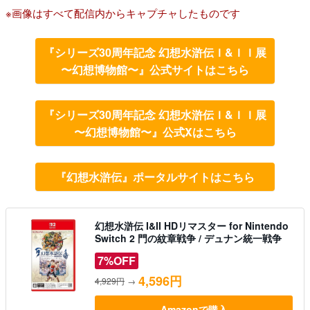
※画像はすべて配信内からキャプチャしたものです
『シリーズ30周年記念 幻想水滸伝Ｉ&ＩＩ展
〜幻想博物館〜』公式サイトはこちら
『シリーズ30周年記念 幻想水滸伝Ｉ&ＩＩ展
〜幻想博物館〜』公式Xはこちら
『幻想水滸伝』ポータルサイトはこちら
幻想水滸伝 I&II HDリマスター for Nintendo
Switch 2 門の紋章戦争 / デュナン統一戦争
7%OFF
4,596円
4,929円
→
Amazonで購入