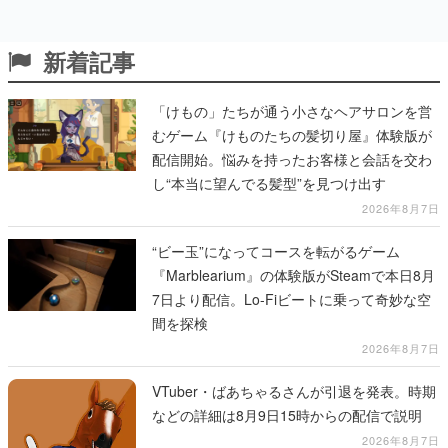
新着記事
「けもの」たちが通う小さなヘアサロンを営
むゲーム『けものたちの髪切り屋』体験版が
配信開始。悩みを持ったお客様と会話を交わ
し“本当に望んでる髪型”を見つけ出す
2026年8月7日
“ビー玉”になってコースを転がるゲーム
『Marblearium』の体験版がSteamで本日8月
7日より配信。Lo-Fiビートに乗って奇妙な空
間を探検
2026年8月7日
VTuber・ばあちゃるさんが引退を発表。時期
などの詳細は8月9日15時からの配信で説明
2026年8月7日