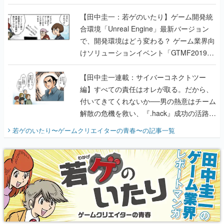
のいたり】
【田中圭一：若ゲのいたり】ゲーム開発統
合環境「Unreal Engine」最新バージョン
で、開発環境はどう変わる？ ゲーム業界向
けソリューションイベント「GTMF2019」
に行って、より理解を深めよう【PR】
【田中圭一連載：サイバーコネクトツー
編】すべての責任はオレが取る。だから、
付いてきてくれないか──男の熱意はチーム
解散の危機を救い、『.hack』成功の活路を
開く。業界の快男児・松山 洋に流れる血は
若ゲのいたり〜ゲームクリエイターの青春〜
の記事一覧
『少年ジャンプ』色だった【若ゲのいた
り】