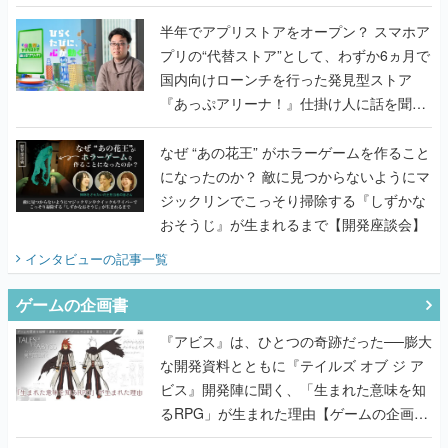
うこだわりをプロデューサーに聞いた
半年でアプリストアをオープン？ スマホア
プリの“代替ストア”として、わずか6ヵ月で
国内向けローンチを行った発見型ストア
『あっぷアリーナ！』仕掛け人に話を聞い
てみた
なぜ “あの花王” がホラーゲームを作ること
になったのか？ 敵に見つからないようにマ
ジックリンでこっそり掃除する『しずかな
おそうじ』が生まれるまで【開発座談会】
インタビュー
の記事一覧
ゲームの企画書
『アビス』は、ひとつの奇跡だった──膨大
な開発資料とともに『テイルズ オブ ジ ア
ビス』開発陣に聞く、「生まれた意味を知
るRPG」が生まれた理由【ゲームの企画
書】