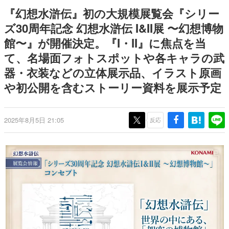
日本のコンテンツ産業やカルチャーに与えた影響を探る企
『幻想水滸伝』初の大規模展覧会『シリー
画です。
ズ30周年記念 幻想水滸伝 I&II展 〜幻想博物
日本モバイルゲーム産業史
館〜』が開催決定。『I・II』に焦点を当
日本のモバイルゲーム史における主要なトピック・タイト
ルを網羅するほか、開発者へのインタビューや識者による
て、名場面フォトスポットや各キャラの武
解説を掲載。約20年の歴史が一望できる決定版！
器・衣装などの立体展示品、イラスト原画
若ゲのいたり〜ゲームクリエイターの青春〜
『うつヌケ』『ペンと箸』等で知られるマンガ家・田中圭
や初公開を含むストーリー資料を展示予定
一先生によるゲーム業界レポートマンガです。
なんでゲームは面白い？
2025年8月5日 21:05
反応
ゲーム開発者・hamatsu氏がゲームの魅力を画面や操作の
具体的な形から解き明かしていく、硬派で骨太な評論連載
です。
ゲームが変えた日本語
「経験値」「裏技」「ラスボス」… ゲームにまつわる言葉
の起源や用法の変遷を、コンピューター文化史研究家・タ
イニーP氏が徹底調査。
カテゴリ
特集記事