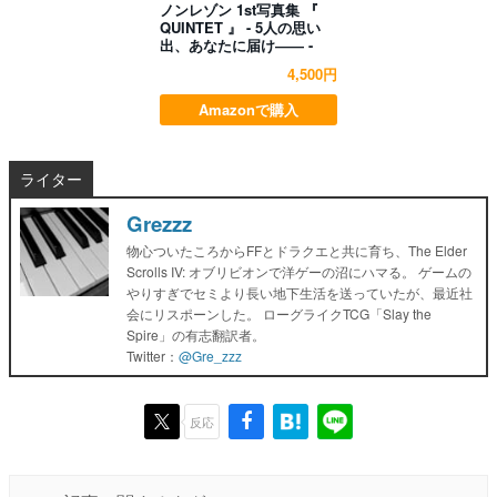
ノンレゾン 1st写真集 『
QUINTET 』 - 5人の思い
出、あなたに届け―― -
4,500円
Amazonで購入
ライター
Grezzz
物心ついたころからFFとドラクエと共に育ち、The Elder
Scrolls IV: オブリビオンで洋ゲーの沼にハマる。 ゲームの
やりすぎでセミより長い地下生活を送っていたが、最近社
会にリスポーンした。 ローグライクTCG「Slay the
Spire」の有志翻訳者。
Twitter：
@Gre_zzz
反応