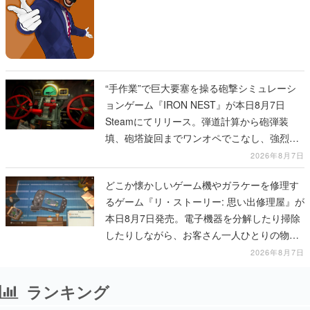
“手作業”で巨大要塞を操る砲撃シミュレーシ
ョンゲーム『IRON NEST』が本日8月7日
Steamにてリリース。弾道計算から砲弾装
填、砲塔旋回までワンオペでこなし、強烈な
一撃をブチかませるロマンある作品
2026年8月7日
どこか懐かしいゲーム機やガラケーを修理す
るゲーム『リ・ストーリー: 思い出修理屋』が
本日8月7日発売。電子機器を分解したり掃除
したりしながら、お客さん一人ひとりの物語
に耳を傾ける
2026年8月7日
ランキング