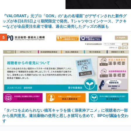
『VALORANT』元プロ「GON」の“あの名場面”がデザインされた新作グ
ッズが本日8月5日より期間限定で発売。Tシャツやコインケース、アクキ
ーなどが全品受注生産で登場、過去に発売したグッズの再販も
5
「タバコを止められない猫耳キャラを描く深夜枠アニメ」に視聴者の一部
から批判意見。違法薬物の使用と思しき描写も含めて、BPOが議論を交わ
す