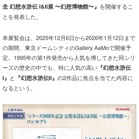
を開催するこ
念 幻想水滸伝 I&II展 〜幻想博物館〜』
とを発表した。
本展覧会は、2025年12月6日から2026年1月12日まで
の期間、東京ドームシティのGallery AaMoで開催予
定。1995年の第1作発売から人気を博してきた同シリ
ーズの歴史の中でも、特に人気の高い
『幻想水滸伝
と
の2作品に焦点を当てた内容に
I』
『幻想水滸伝II』
なるという。