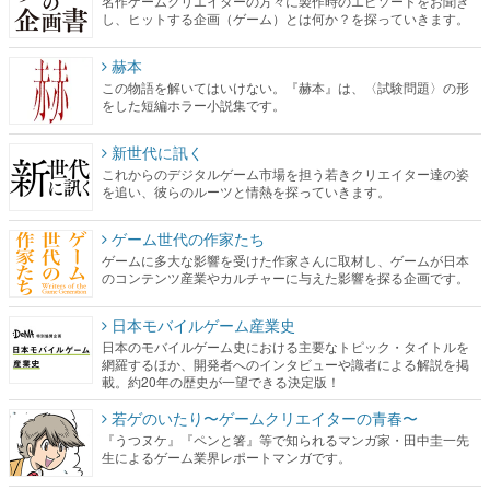
名作ゲームクリエイターの方々に製作時のエピソードをお聞き
し、ヒットする企画（ゲーム）とは何か？を探っていきます。
赫本
この物語を解いてはいけない。『赫本』は、〈試験問題〉の形
をした短編ホラー小説集です。
新世代に訊く
これからのデジタルゲーム市場を担う若きクリエイター達の姿
を追い、彼らのルーツと情熱を探っていきます。
ゲーム世代の作家たち
ゲームに多大な影響を受けた作家さんに取材し、ゲームが日本
のコンテンツ産業やカルチャーに与えた影響を探る企画です。
日本モバイルゲーム産業史
日本のモバイルゲーム史における主要なトピック・タイトルを
網羅するほか、開発者へのインタビューや識者による解説を掲
載。約20年の歴史が一望できる決定版！
若ゲのいたり〜ゲームクリエイターの青春〜
『うつヌケ』『ペンと箸』等で知られるマンガ家・田中圭一先
生によるゲーム業界レポートマンガです。