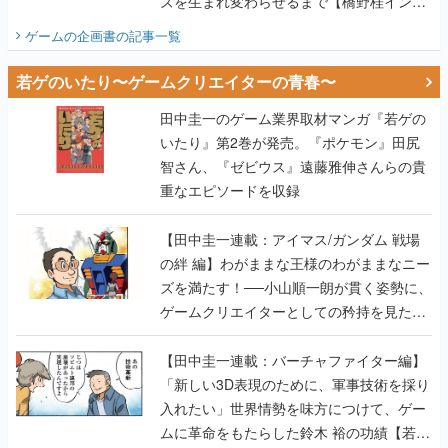
ズを生まれ変わらせるまで【橋野桂インタ
ビュー】
ゲームの企画書
の記事一覧
若ゲのいたり〜ゲームクリエイターの青春〜
田中圭一のゲーム業界取材マンガ『若ゲの
いたり』第2巻が発売。『ポケモン』田尻
智さん、『ゼビウス』遠藤雅伸さんらの貴
重なエピソードを収録
【田中圭一連載：アイマス/ガンダム 戦場
の絆 編】わがままな王様のわがままなニー
ズを満たす！──小山順一朗が貫く姿勢に、
ゲームクリエイターとしての矜持を見た
【若ゲのいたり最終回】
【田中圭一連載：バーチャファイター編】
「新しい3D表現のために、軍事技術を採り
入れたい」世界情勢を味方につけて、ゲー
ムに革命をもたらした鈴木 裕の功績【若ゲ