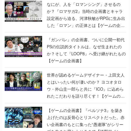
なにが、人を「ロマンシング」させるの
か？『ロマサガ2』当時の企画書とキャラ
設定画から迫る、河津秋敏がRPGに生み出
した「ロマン」の正体とは【ゲームの企画
書】
『ガンパレ』の企画書、ついに公開━初代
PSの伝説的タイトルは、なぜ生まれたの
か？そして『LOOP8』へ受け継がれたもの
【ゲームの企画書】
世界が認めるゲームデザイナー・上田文人
とはいったい何が凄いのか？ ヨコオタロ
ウ・外山圭一郎らと共に『ICO』に込めら
れたこだわりを語り尽くす！【ゲームの企
画書】
【ゲームの企画書】『ペルソナ3』を築き
上げたのは反骨心とリスペクトだった。赤
い企画書のもとに集った“愚連隊”がシリー