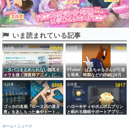
インタビュー
連載・特集一覧
殿堂入り記事
いま読まれている記事
SNS拡散数が数千以上！ ページビュー数万以上！ などな
ど。多くの人々に読まれた、電ファミ渾身の“殿堂入り”記
事をまとめました。
注目度
12078
注目度
7810
ゲームの企画書
名作ゲームクリエイターの方々に製作時のエピソードをお
聞きし、ヒットする企画（ゲーム）とは何か？を探ってい
「タバコを止められない猫耳キ
VTuber・ばあちゃるさんが引退
きます。
ャラを描く深夜枠アニメ」に視
を発表。時期などの詳細は8月9
赫本
聴者の一部から批判意見。違法
日15時からの配信で説明
この物語を解いてはいけない。『赫本』は、〈試験問題〉
注目度
5588
注目度
3817
薬物の使用と思しき描写も含め
の形をした短編ホラー小説集です。
て、BPOが議論を交わす
新世代に訊く
ゴッホの名画『ローヌ川の星月
ハローキティやポムポムプリン
これからのデジタルゲーム市場を担う若きクリエイター達
の姿を追い、彼らのルーツと情熱を探っていきます。
夜』をあしらった傘やトートバ
と眠れる睡眠サポートアプリ
ッグなどが登場。8月7日21時よ
『ゆめたび』が配信中。キャラ
り2日間限定で予約販売
ごとのASMRや目覚ましアラー
ゲーム世代の作家たち
ホーム
ニュース
ムも搭載
ゲームに多大な影響を受けた作家さんに取材し、ゲームが