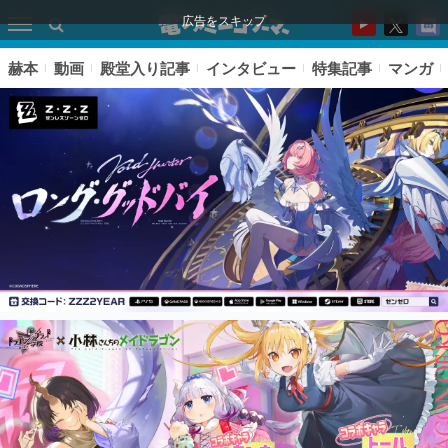
広告をスキップ
赫本
動画
殿堂入り記事
インタビュー
特集記事
マンガ
ピックアップ
電ファミのいま読まれている記事ランキング
アプリセール情報