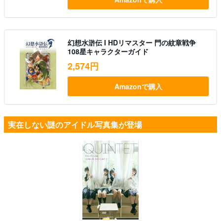
幻想水滸伝 I HDリマスター 門の紋章戦争
108星キャラクターガイド
2,574円
Amazonで購入
実在しない謎のアイドル写真集が登場