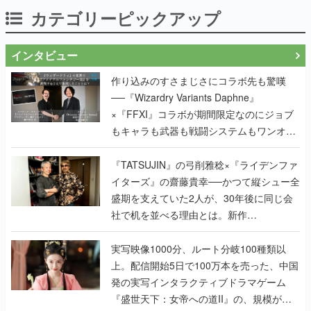
カテゴリーピックアップ
インタビュー
作り込みのすさまじさにコラボ先も驚嘆
──『Wizardry Variants Daphne』
×『FFXI』コラボが期間限定なのにジョブ
もキャラも武器も戦闘システムもワンオフ
で作り込まれた理由を両ディレクターに聞
く
『TATSUJIN』の弓削雅稔×『ライデンファ
イターズ』の齋藤貴幸──かつて縦シュー全
盛期を支えていた2人が、30年後に同じ会
社で机を並べる理由とは。新作
『TATSUJIN EXTREME』で初タッグを組
んだレジェンド2人に訊く開発秘話
実写映像1000分、ルート分岐100種類以
上。配信開始5日で100万本を売った、中国
発の実写インタラクティブドラマゲーム
『盛世天下：女帝への道II』の、規模が違