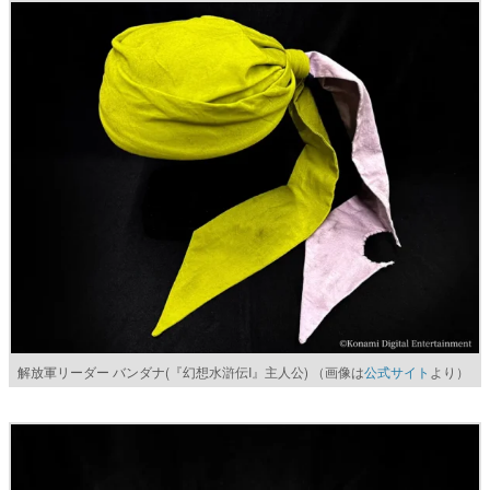
解放軍リーダー バンダナ(『幻想水滸伝I』主人公) （画像は
公式サイト
より）