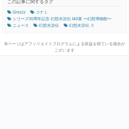
この記事に関するタグ
Grezzz
コナミ
シリーズ30周年記念 幻想水滸伝 I&II展 〜幻想博物館〜
ニュース
幻想水滸伝
幻想水滸伝 Ⅱ
本ページはアフィリエイトプログラムによる収益を得ている場合が
ございます