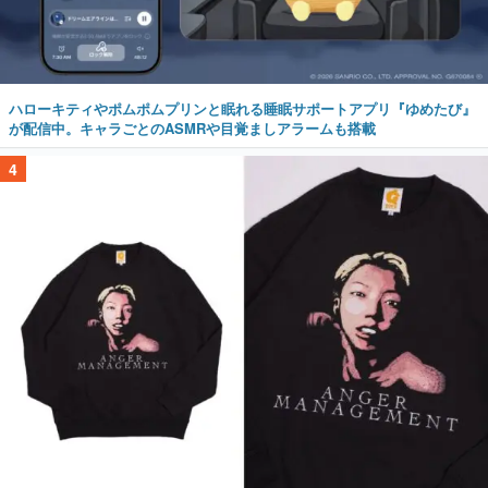
ハローキティやポムポムプリンと眠れる睡眠サポートアプリ『ゆめたび』
が配信中。キャラごとのASMRや目覚ましアラームも搭載
4