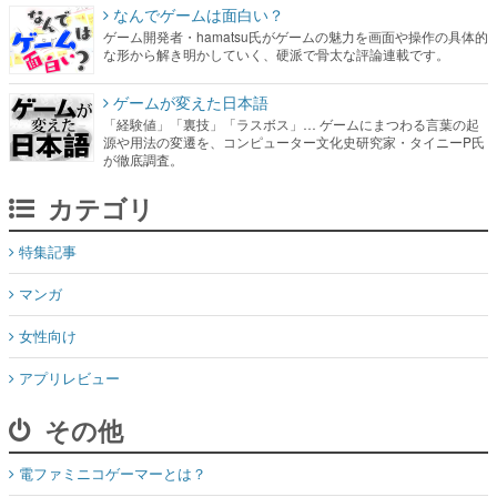
なんでゲームは面白い？
ゲーム開発者・hamatsu氏がゲームの魅力を画面や操作の具体的
な形から解き明かしていく、硬派で骨太な評論連載です。
ゲームが変えた日本語
「経験値」「裏技」「ラスボス」… ゲームにまつわる言葉の起
源や用法の変遷を、コンピューター文化史研究家・タイニーP氏
が徹底調査。
カテゴリ
特集記事
マンガ
女性向け
アプリレビュー
その他
電ファミニコゲーマーとは？