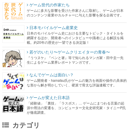
日本モバイルゲーム産業史
日本のモバイルゲーム史における主要なトピック・タイトルを
網羅するほか、開発者へのインタビューや識者による解説を掲
載。約20年の歴史が一望できる決定版！
若ゲのいたり〜ゲームクリエイターの青春〜
『うつヌケ』『ペンと箸』等で知られるマンガ家・田中圭一先
生によるゲーム業界レポートマンガです。
なんでゲームは面白い？
ゲーム開発者・hamatsu氏がゲームの魅力を画面や操作の具体的
な形から解き明かしていく、硬派で骨太な評論連載です。
ゲームが変えた日本語
「経験値」「裏技」「ラスボス」… ゲームにまつわる言葉の起
源や用法の変遷を、コンピューター文化史研究家・タイニーP氏
が徹底調査。
カテゴリ
特集記事
マンガ