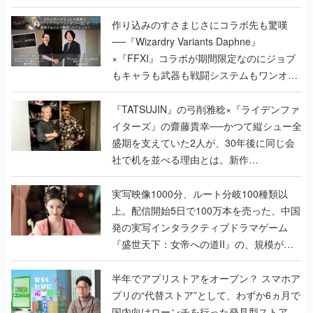
×『FFXI』コラボが期間限定なのにジョブ
もキャラも武器も戦闘システムもワンオフ
で作り込まれた理由を両ディレクターに聞
く
『TATSUJIN』の弓削雅稔×『ライデンファ
イターズ』の齋藤貴幸──かつて縦シュー全
盛期を支えていた2人が、30年後に同じ会
社で机を並べる理由とは。新作
『TATSUJIN EXTREME』で初タッグを組
んだレジェンド2人に訊く開発秘話
実写映像1000分、ルート分岐100種類以
上。配信開始5日で100万本を売った、中国
発の実写インタラクティブドラマゲーム
『盛世天下：女帝への道II』の、規模が違
うこだわりをプロデューサーに聞いた
半年でアプリストアをオープン？ スマホア
プリの“代替ストア”として、わずか6ヵ月で
国内向けローンチを行った発見型ストア
『あっぷアリーナ！』仕掛け人に話を聞い
てみた
インタビュー
の記事一覧