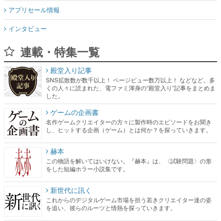
連載・特集一覧
殿堂入り記事
SNS拡散数が数千以上！ ページビュー数万以上！ などなど。多
くの人々に読まれた、電ファミ渾身の“殿堂入り”記事をまとめま
した。
ゲームの企画書
名作ゲームクリエイターの方々に製作時のエピソードをお聞き
し、ヒットする企画（ゲーム）とは何か？を探っていきます。
赫本
この物語を解いてはいけない。『赫本』は、〈試験問題〉の形
をした短編ホラー小説集です。
新世代に訊く
これからのデジタルゲーム市場を担う若きクリエイター達の姿
を追い、彼らのルーツと情熱を探っていきます。
ゲーム世代の作家たち
ゲームに多大な影響を受けた作家さんに取材し、ゲームが日本
のコンテンツ産業やカルチャーに与えた影響を探る企画です。