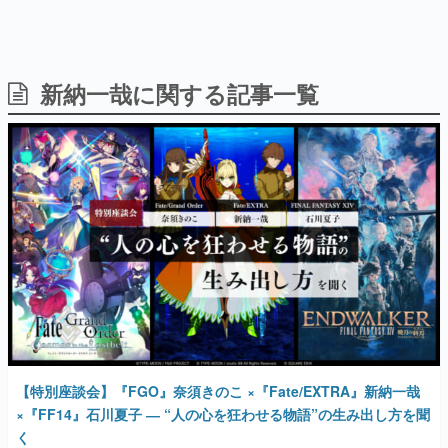
新納一哉に関する記事一覧
日本のコンテンツ産業やカルチャーに与えた影響を探る企
画です。
日本モバイルゲーム産業史
日本のモバイルゲーム史における主要なトピック・タイト
ルを網羅するほか、開発者へのインタビューや識者による
解説を掲載。約20年の歴史が一望できる決定版！
若ゲのいたり〜ゲームクリエイターの青春〜
『うつヌケ』『ペンと箸』等で知られるマンガ家・田中圭
一先生によるゲーム業界レポートマンガです。
なんでゲームは面白い？
ゲーム開発者・hamatsu氏がゲームの魅力を画面や操作の
具体的な形から解き明かしていく、硬派で骨太な評論連載
です。
ゲームが変えた日本語
【特別座談会】『FGO』奈須きのこ ×『Fate/EXTRA』新納一哉
「経験値」「裏技」「ラスボス」… ゲームにまつわる言葉
の起源や用法の変遷を、コンピューター文化史研究家・タ
×『FF14』石川夏子 ― “人の心を狂わせる物語”の生み出し方を聞
イニーP氏が徹底調査。
く
2023年11月2日 公開
カテゴリ
特集記事