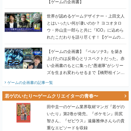
とはいったい何が凄いのか？ ヨコオタロ
ウ・外山圭一郎らと共に『ICO』に込めら
れたこだわりを語り尽くす！【ゲームの企
画書】
【ゲームの企画書】『ペルソナ3』を築き
上げたのは反骨心とリスペクトだった。赤
い企画書のもとに集った“愚連隊”がシリー
ズを生まれ変わらせるまで【橋野桂インタ
ビュー】
ゲームの企画書
の記事一覧
若ゲのいたり〜ゲームクリエイターの青春〜
田中圭一のゲーム業界取材マンガ『若ゲの
いたり』第2巻が発売。『ポケモン』田尻
智さん、『ゼビウス』遠藤雅伸さんらの貴
重なエピソードを収録
【田中圭一連載：アイマス/ガンダム 戦場
の絆 編】わがままな王様のわがままなニー