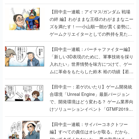
ズを満たす！──小山順一朗が貫く姿勢に、
ゲームクリエイターとしての矜持を見た
【若ゲのいたり最終回】
【田中圭一連載：バーチャファイター編】
「新しい3D表現のために、軍事技術を採り
入れたい」世界情勢を味方につけて、ゲー
ムに革命をもたらした鈴木 裕の功績【若ゲ
のいたり】
【田中圭一：若ゲのいたり】ゲーム開発統
合環境「Unreal Engine」最新バージョン
で、開発環境はどう変わる？ ゲーム業界向
けソリューションイベント「GTMF2019」
に行って、より理解を深めよう【PR】
【田中圭一連載：サイバーコネクトツー
編】すべての責任はオレが取る。だから、
付いてきてくれないか──男の熱意はチーム
解散の危機を救い、『.hack』成功の活路を
開く。業界の快男児・松山 洋に流れる血は
若ゲのいたり〜ゲームクリエイターの青春〜
の記事一覧
『少年ジャンプ』色だった【若ゲのいた