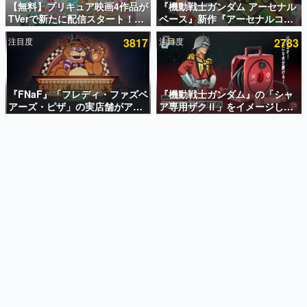
【無料】プリキュア映画4作品が
『機動戦士ガンダム アーセナル
TVerで新たに配信スタート！な
ベース』新作『アーセナルコマ
インタビュー
んと2018年～2024年の映画ほぼ
ンダー』発表！8月28日からオ
注目度
3817
注目度
2783
すべてが見放題に、ぶっちゃけ
ープンベータテスト開催、2027
連載・特集一覧
ありえないラインナップ
年2月下旬に稼働予定
殿堂入り記事
SNS拡散数が数千以上！ ページビュー数万以上！ などな
『FNaF』「フレディ・ファズベ
『機動戦士ガンダム』の「シャ
ど。多くの人々に読まれた、電ファミ渾身の“殿堂入り”記
アーズ・ピザ」の実店舗がアメ
ア専用ザクⅡ」をイメージした
事をまとめました。
リカの商業施設「American
散水ホースリールが予約開始。
Dream」に2027年オープン！
本体にはシャアのパーソナルマ
ゲームの企画書
ScottGamesとの共同開発、食
ークやジオン公国軍のエンブレ
名作ゲームクリエイターの方々に製作時のエピソードをお
聞きし、ヒットする企画（ゲーム）とは何か？を探ってい
事だけでなくステージショーや
ム、型式番号などを配置
きます。
没入型のホラー体験も楽しめる
赫本
この物語を解いてはいけない。『赫本』は、〈試験問題〉
の形をした短編ホラー小説集です。
新世代に訊く
これからのデジタルゲーム市場を担う若きクリエイター達
の姿を追い、彼らのルーツと情熱を探っていきます。
ゲーム世代の作家たち
ゲームに多大な影響を受けた作家さんに取材し、ゲームが