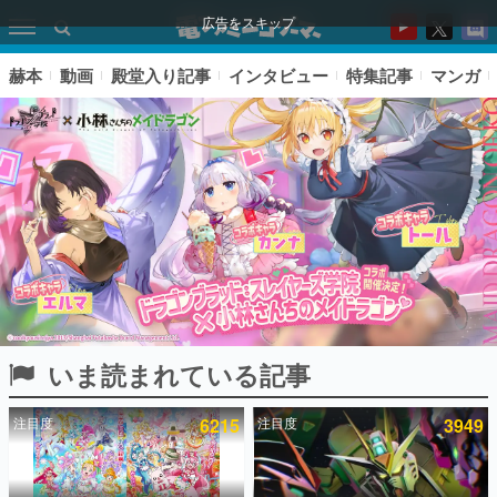
広告をスキップ
赫本
動画
殿堂入り記事
インタビュー
特集記事
マンガ
いま読まれている記事
ピックアップ
注目度
6215
注目度
3949
電ファミのいま読まれている記事ランキング
アプリセール情報