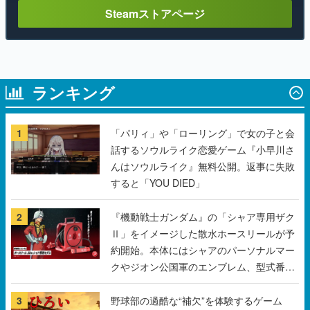
ランキング
1
「パリィ」や「ローリング」で女の子と会
話するソウルライク恋愛ゲーム『小早川さ
んはソウルライク』無料公開。返事に失敗
すると「YOU DIED」
2
『機動戦士ガンダム』の「シャア専用ザク
Ⅱ」をイメージした散水ホースリールが予
約開始。本体にはシャアのパーソナルマー
クやジオン公国軍のエンブレム、型式番号
などを配置
3
野球部の過酷な“補欠”を体験するゲーム
『球ひろいSimulator』が「1件」のウィッ
シュリストをもとにチェコ語に対応しSNS
で話題に。『キングダム・カム』開発元や