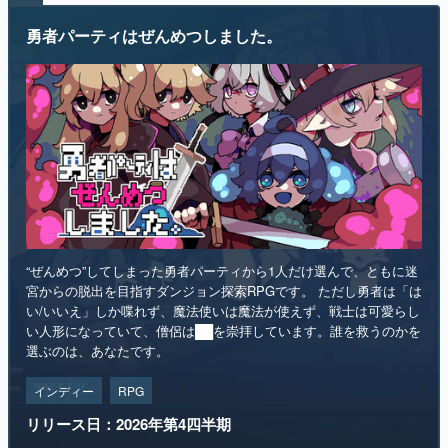
“ぜんめつ”してしまった勇者パーティから1人だけ選んで、ともに迷
宮からの脱出を目指すダンジョン探索RPGです。 ただし勇者は「は
い/いいえ」しか喋れず、魔法使いは魔法が使えず、戦士は可愛らし
い人形になっていて、僧侶は██を崇拝しています。誰を救うのかを
選ぶのは、あなたです。
インディー
RPG
リリース日：2026年第4四半期
Steamストアページ