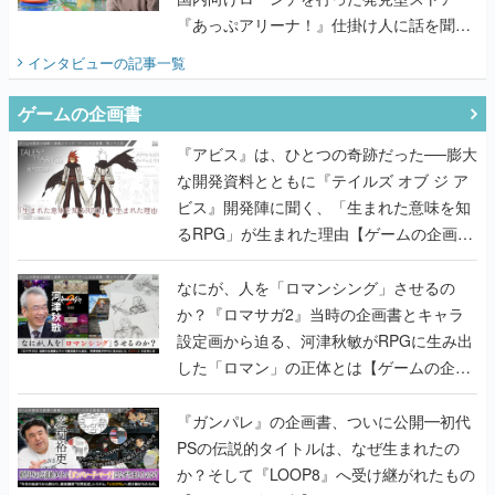
ゲームの企画書
『アビス』は、ひとつの奇跡だった──膨大
な開発資料とともに『テイルズ オブ ジ ア
ビス』開発陣に聞く、「生まれた意味を知
るRPG」が生まれた理由【ゲームの企画
書】
なにが、人を「ロマンシング」させるの
か？『ロマサガ2』当時の企画書とキャラ
設定画から迫る、河津秋敏がRPGに生み出
した「ロマン」の正体とは【ゲームの企画
書】
『ガンパレ』の企画書、ついに公開━初代
PSの伝説的タイトルは、なぜ生まれたの
か？そして『LOOP8』へ受け継がれたもの
【ゲームの企画書】
世界が認めるゲームデザイナー・上田文人