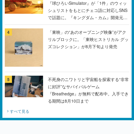
チェコのプロ野球選手から称賛の声
4
「東映」の“あのオープニング映像”がアク
リルブロックに。「東映ヒストリカル グッ
ズコレクション」が8月下旬より発売
5
不死身のニワトリと宇宙船を探索する“非常
に好評”なサバイバルゲーム
『Breathedge』が無料で配布中。入手でき
る期間は8月10日まで
すべて見る