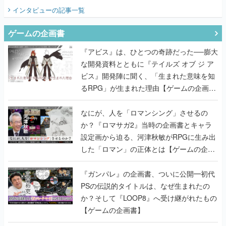
てみた
インタビュー
の記事一覧
ゲームの企画書
『アビス』は、ひとつの奇跡だった──膨大
な開発資料とともに『テイルズ オブ ジ ア
ビス』開発陣に聞く、「生まれた意味を知
るRPG」が生まれた理由【ゲームの企画
書】
なにが、人を「ロマンシング」させるの
か？『ロマサガ2』当時の企画書とキャラ
設定画から迫る、河津秋敏がRPGに生み出
した「ロマン」の正体とは【ゲームの企画
書】
『ガンパレ』の企画書、ついに公開━初代
PSの伝説的タイトルは、なぜ生まれたの
か？そして『LOOP8』へ受け継がれたもの
【ゲームの企画書】