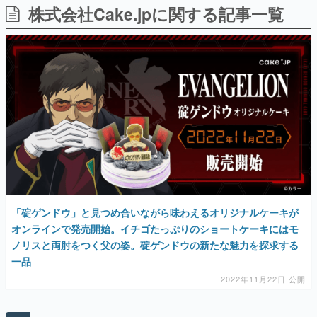
株式会社Cake.jpに関する記事一覧
日本のコンテンツ産業やカルチャーに与えた影響を探る企
画です。
日本モバイルゲーム産業史
日本のモバイルゲーム史における主要なトピック・タイト
ルを網羅するほか、開発者へのインタビューや識者による
解説を掲載。約20年の歴史が一望できる決定版！
若ゲのいたり〜ゲームクリエイターの青春〜
『うつヌケ』『ペンと箸』等で知られるマンガ家・田中圭
一先生によるゲーム業界レポートマンガです。
なんでゲームは面白い？
ゲーム開発者・hamatsu氏がゲームの魅力を画面や操作の
具体的な形から解き明かしていく、硬派で骨太な評論連載
です。
「碇ゲンドウ」と見つめ合いながら味わえるオリジナルケーキが
ゲームが変えた日本語
「経験値」「裏技」「ラスボス」… ゲームにまつわる言葉
オンラインで発売開始。イチゴたっぷりのショートケーキにはモ
の起源や用法の変遷を、コンピューター文化史研究家・タ
ノリスと両肘をつく父の姿。碇ゲンドウの新たな魅力を探求する
イニーP氏が徹底調査。
一品
カテゴリ
2022年11月22日 公開
特集記事