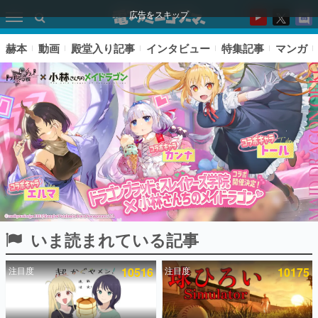
広告をスキップ
赫本
動画
殿堂入り記事
インタビュー
特集記事
マンガ
いま読まれている記事
ピックアップ
注目度
10516
注目度
10175
電ファミのいま読まれている記事ランキング
アプリセール情報