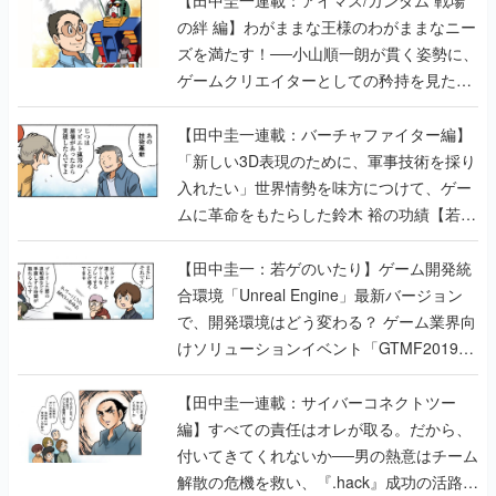
【田中圭一連載：アイマス/ガンダム 戦場
の絆 編】わがままな王様のわがままなニー
ズを満たす！──小山順一朗が貫く姿勢に、
ゲームクリエイターとしての矜持を見た
【若ゲのいたり最終回】
【田中圭一連載：バーチャファイター編】
「新しい3D表現のために、軍事技術を採り
入れたい」世界情勢を味方につけて、ゲー
ムに革命をもたらした鈴木 裕の功績【若ゲ
のいたり】
【田中圭一：若ゲのいたり】ゲーム開発統
合環境「Unreal Engine」最新バージョン
で、開発環境はどう変わる？ ゲーム業界向
けソリューションイベント「GTMF2019」
に行って、より理解を深めよう【PR】
【田中圭一連載：サイバーコネクトツー
編】すべての責任はオレが取る。だから、
付いてきてくれないか──男の熱意はチーム
解散の危機を救い、『.hack』成功の活路を