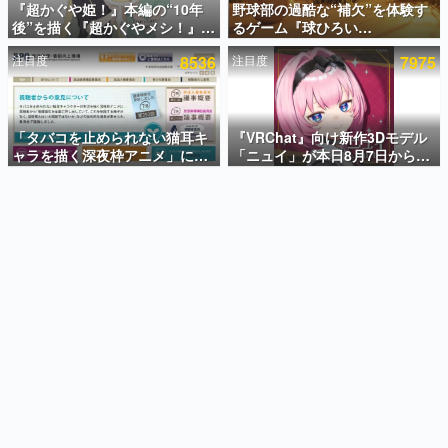
『超かぐや姫！』本編の“10年
野球部の過酷な“補欠”を体験す
後”を描く『超かぐやメシ！』
るゲーム『球ひろい
インタビュー
Web連載決定。新たなWebマン
Simulator』が「1件」のウィッ
注目度
8536
注目度
7975
ガレーベル「ビビビコミック」
シュリストをもとにチェコ語に
連載・特集一覧
にて特別話が掲載スタート、あ
対応しSNSで話題に。『キング
のお話には…まだ続きがある！
ダム・カム』開発元やチェコの
殿堂入り記事
プロ野球選手から称賛の声
SNS拡散数が数千以上！ ページビュー数万以上！ などな
「タバコを止められない猫耳キ
『VRChat』向け新作3Dモデル
ど。多くの人々に読まれた、電ファミ渾身の“殿堂入り”記
ャラを描く深夜枠アニメ」に視
「ニュイ」が本日8月7日から
事をまとめました。
聴者の一部から批判意見。違法
BOOTHにて発売。瞳に光る星
薬物の使用と思しき描写も含め
や感情豊かな表情が、小悪魔か
ゲームの企画書
て、BPOが議論を交わす
わいい
名作ゲームクリエイターの方々に製作時のエピソードをお
聞きし、ヒットする企画（ゲーム）とは何か？を探ってい
きます。
赫本
この物語を解いてはいけない。『赫本』は、〈試験問題〉
の形をした短編ホラー小説集です。
新世代に訊く
これからのデジタルゲーム市場を担う若きクリエイター達
の姿を追い、彼らのルーツと情熱を探っていきます。
ゲーム世代の作家たち
ゲームに多大な影響を受けた作家さんに取材し、ゲームが