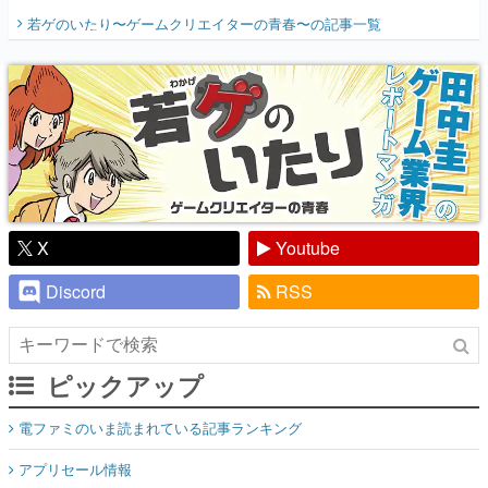
開く。業界の快男児・松山 洋に流れる血は
若ゲのいたり〜ゲームクリエイターの青春〜
の記事一覧
『少年ジャンプ』色だった【若ゲのいた
り】
X
Youtube
Discord
RSS
ピックアップ
電ファミのいま読まれている記事ランキング
アプリセール情報