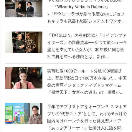
──『Wizardry Variants Daphne』
×『FFXI』コラボが期間限定なのにジョブ
もキャラも武器も戦闘システムもワンオフ
で作り込まれた理由を両ディレクターに聞
く
『TATSUJIN』の弓削雅稔×『ライデンファ
イターズ』の齋藤貴幸──かつて縦シュー全
盛期を支えていた2人が、30年後に同じ会
社で机を並べる理由とは。新作
『TATSUJIN EXTREME』で初タッグを組
んだレジェンド2人に訊く開発秘話
実写映像1000分、ルート分岐100種類以
上。配信開始5日で100万本を売った、中国
発の実写インタラクティブドラマゲーム
『盛世天下：女帝への道II』の、規模が違
うこだわりをプロデューサーに聞いた
半年でアプリストアをオープン？ スマホア
プリの“代替ストア”として、わずか6ヵ月で
国内向けローンチを行った発見型ストア
『あっぷアリーナ！』仕掛け人に話を聞い