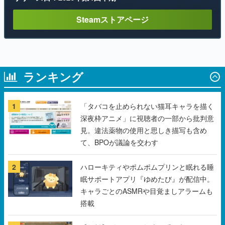
Steamストアページ
ランキング
1
「タバコを止められない猫耳キャラを描く
深夜枠アニメ」に視聴者の一部から批判意
見。違法薬物の使用と思しき描写も含め
て、BPOが議論を交わす
2
ハローキティやポムポムプリンと眠れる睡
眠サポートアプリ『ゆめたび』が配信中。
キャラごとのASMRや目覚ましアラームも
搭載