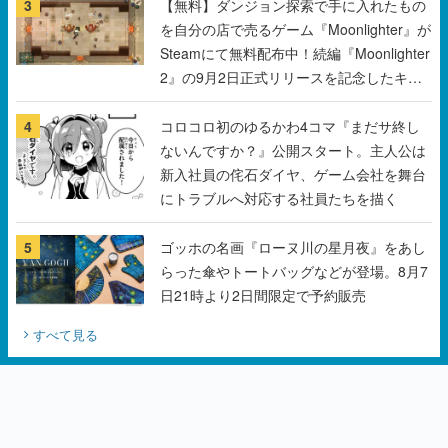
3
【無料】ダンジョン探索で手に入れたもの
を自分の店で売るゲーム『Moonlighter』が
Steamにて無料配布中！続編『Moonlighter
2』の9月2日正式リリースを記念したキャ
ンペーン
4
コロコロ初のゆるかわ4コマ『まだサ終し
ないんですか？』公開スタート。主人公は
新入社員の侘石ダイヤ、ゲーム会社を舞台
にトラブルへ対応する社員たちを描く
5
ゴッホの名画『ローヌ川の星月夜』をあし
らった傘やトートバッグなどが登場。8月7
日21時より2日間限定で予約販売
すべて見る