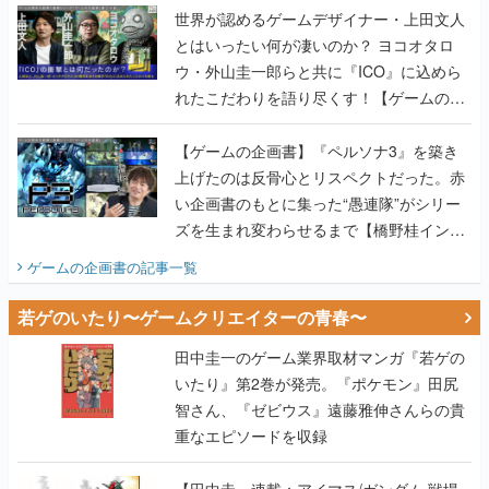
世界が認めるゲームデザイナー・上田文人
とはいったい何が凄いのか？ ヨコオタロ
ウ・外山圭一郎らと共に『ICO』に込めら
れたこだわりを語り尽くす！【ゲームの企
画書】
【ゲームの企画書】『ペルソナ3』を築き
上げたのは反骨心とリスペクトだった。赤
い企画書のもとに集った“愚連隊”がシリー
ズを生まれ変わらせるまで【橋野桂インタ
ビュー】
ゲームの企画書
の記事一覧
若ゲのいたり〜ゲームクリエイターの青春〜
田中圭一のゲーム業界取材マンガ『若ゲの
いたり』第2巻が発売。『ポケモン』田尻
智さん、『ゼビウス』遠藤雅伸さんらの貴
重なエピソードを収録