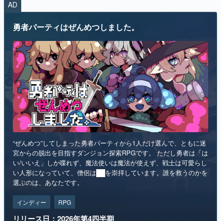
AD
マンガ
勇者パーティはぜんめつしました。
女性向け
アプリレビュー
その他
電ファミニコゲーマーとは？
運営：株式会社マレ
“ぜんめつ”してしまった勇者パーティから1人だけ選んで、ともに迷
宮からの脱出を目指すダンジョン探索RPGです。 ただし勇者は「は
い/いいえ」しか喋れず、魔法使いは魔法が使えず、戦士は可愛らし
い人形になっていて、僧侶は██を崇拝しています。誰を救うのかを
選ぶのは、あなたです。
インディー
RPG
リリース日：2026年第4四半期