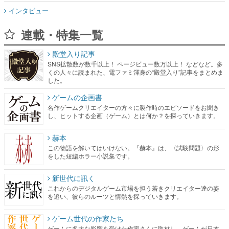
インタビュー
連載・特集一覧
殿堂入り記事
SNS拡散数が数千以上！ ページビュー数万以上！ などなど。多
くの人々に読まれた、電ファミ渾身の“殿堂入り”記事をまとめま
した。
ゲームの企画書
名作ゲームクリエイターの方々に製作時のエピソードをお聞き
し、ヒットする企画（ゲーム）とは何か？を探っていきます。
赫本
この物語を解いてはいけない。『赫本』は、〈試験問題〉の形
をした短編ホラー小説集です。
新世代に訊く
これからのデジタルゲーム市場を担う若きクリエイター達の姿
を追い、彼らのルーツと情熱を探っていきます。
ゲーム世代の作家たち
ゲームに多大な影響を受けた作家さんに取材し、ゲームが日本