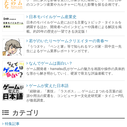
のコンテンツ産業やカルチャーに与えた影響を探る企画です。
日本モバイルゲーム産業史
日本のモバイルゲーム史における主要なトピック・タイトルを
網羅するほか、開発者へのインタビューや識者による解説を掲
載。約20年の歴史が一望できる決定版！
若ゲのいたり〜ゲームクリエイターの青春〜
『うつヌケ』『ペンと箸』等で知られるマンガ家・田中圭一先
生によるゲーム業界レポートマンガです。
なんでゲームは面白い？
ゲーム開発者・hamatsu氏がゲームの魅力を画面や操作の具体的
な形から解き明かしていく、硬派で骨太な評論連載です。
ゲームが変えた日本語
「経験値」「裏技」「ラスボス」… ゲームにまつわる言葉の起
源や用法の変遷を、コンピューター文化史研究家・タイニーP氏
が徹底調査。
カテゴリ
特集記事