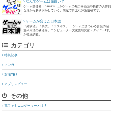
なんでゲームは面白い？
ゲーム開発者・hamatsu氏がゲームの魅力を画面や操作の具体的
な形から解き明かしていく、硬派で骨太な評論連載です。
ゲームが変えた日本語
「経験値」「裏技」「ラスボス」… ゲームにまつわる言葉の起
源や用法の変遷を、コンピューター文化史研究家・タイニーP氏
が徹底調査。
カテゴリ
特集記事
マンガ
女性向け
アプリレビュー
その他
電ファミニコゲーマーとは？