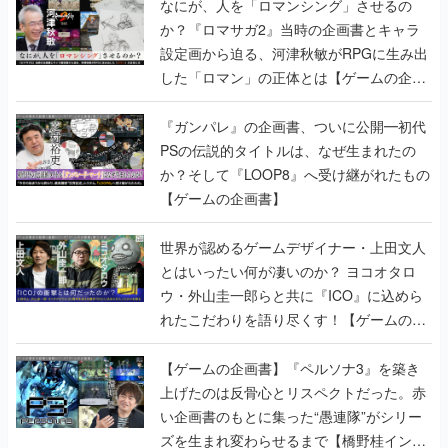
なにが、人を「ロマンシング」させるの
か？『ロマサガ2』当時の企画書とキャラ
設定画から迫る、河津秋敏がRPGに生み出
した「ロマン」の正体とは【ゲームの企画
書】
『ガンパレ』の企画書、ついに公開━初代
PSの伝説的タイトルは、なぜ生まれたの
か？そして『LOOP8』へ受け継がれたもの
【ゲームの企画書】
世界が認めるゲームデザイナー・上田文人
とはいったい何が凄いのか？ ヨコオタロ
ウ・外山圭一郎らと共に『ICO』に込めら
れたこだわりを語り尽くす！【ゲームの企
画書】
【ゲームの企画書】『ペルソナ3』を築き
上げたのは反骨心とリスペクトだった。赤
い企画書のもとに集った“愚連隊”がシリー
ズを生まれ変わらせるまで【橋野桂インタ