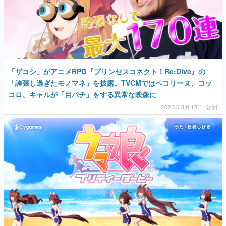
「ザコシ」がアニメRPG『プリンセスコネクト！Re:Dive』の
「誇張し過ぎたモノマネ」を披露。TVCMではペコリーヌ、コッ
コロ、キャルが「目パチ」をする異常な映像に
2023年8月15日 公開