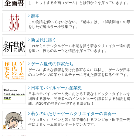
し、ヒットする企画（ゲーム）とは何か？を探っていきます。
赫本
この物語を解いてはいけない。『赫本』は、〈試験問題〉の形
をした短編ホラー小説集です。
新世代に訊く
これからのデジタルゲーム市場を担う若きクリエイター達の姿
を追い、彼らのルーツと情熱を探っていきます。
ゲーム世代の作家たち
ゲームに多大な影響を受けた作家さんに取材し、ゲームが日本
のコンテンツ産業やカルチャーに与えた影響を探る企画です。
日本モバイルゲーム産業史
日本のモバイルゲーム史における主要なトピック・タイトルを
網羅するほか、開発者へのインタビューや識者による解説を掲
載。約20年の歴史が一望できる決定版！
若ゲのいたり〜ゲームクリエイターの青春〜
『うつヌケ』『ペンと箸』等で知られるマンガ家・田中圭一先
生によるゲーム業界レポートマンガです。