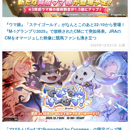
『ウマ娘』「ステイゴールド」がなんとこのあと22:10から登場！
『M-1グランプリ2025』で放映されたCMにて突如発表。JRAの
CMをオマージュした映像に競馬ファンも沸き立つ
2025年12月21日 公開
「でびるんげーむす!Supported by Cygames」の限定グッズ情