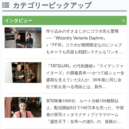
カテゴリーピックアップ
インタビュー
作り込みのすさまじさにコラボ先も驚嘆
──『Wizardry Variants Daphne』
×『FFXI』コラボが期間限定なのにジョブ
もキャラも武器も戦闘システムもワンオフ
で作り込まれた理由を両ディレクターに聞
く
『TATSUJIN』の弓削雅稔×『ライデンファ
イターズ』の齋藤貴幸──かつて縦シュー全
盛期を支えていた2人が、30年後に同じ会
社で机を並べる理由とは。新作
『TATSUJIN EXTREME』で初タッグを組
んだレジェンド2人に訊く開発秘話
実写映像1000分、ルート分岐100種類以
上。配信開始5日で100万本を売った、中国
発の実写インタラクティブドラマゲーム
『盛世天下：女帝への道II』の、規模が違
うこだわりをプロデューサーに聞いた