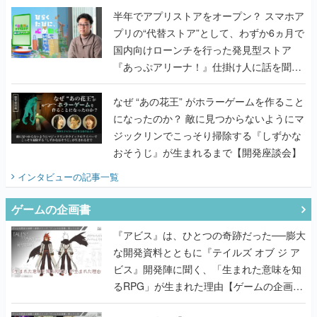
半年でアプリストアをオープン？ スマホア
プリの“代替ストア”として、わずか6ヵ月で
国内向けローンチを行った発見型ストア
『あっぷアリーナ！』仕掛け人に話を聞い
てみた
なぜ “あの花王” がホラーゲームを作ること
になったのか？ 敵に見つからないようにマ
ジックリンでこっそり掃除する『しずかな
おそうじ』が生まれるまで【開発座談会】
インタビュー
の記事一覧
ゲームの企画書
『アビス』は、ひとつの奇跡だった──膨大
な開発資料とともに『テイルズ オブ ジ ア
ビス』開発陣に聞く、「生まれた意味を知
るRPG」が生まれた理由【ゲームの企画
書】