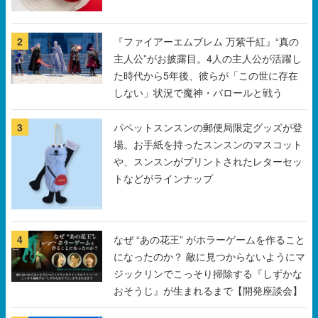
2
『ファイアーエムブレム 万紫千紅』“真の
主人公”がお披露目。4人の主人公が活躍し
た時代から5年後、彼らが「この世に存在
しない」状況で魔神・バロールと戦う
3
パペットスンスンの郵便局限定グッズが登
場。お手紙を持ったスンスンのマスコット
や、スンスンがプリントされたレターセッ
トなどがラインナップ
4
なぜ “あの花王” がホラーゲームを作ること
になったのか？ 敵に見つからないようにマ
ジックリンでこっそり掃除する『しずかな
おそうじ』が生まれるまで【開発座談会】