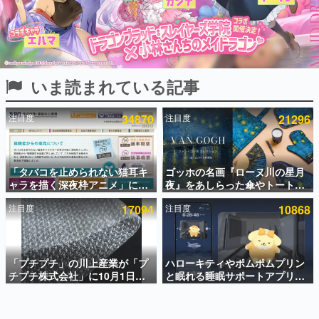
インタビュー
連載・特集一覧
殿堂入り記事
いま読まれている記事
SNS拡散数が数千以上！ ページビュー数万以上！ などな
ど。多くの人々に読まれた、電ファミ渾身の“殿堂入り”記
事をまとめました。
注目度
34870
注目度
21296
ゲームの企画書
名作ゲームクリエイターの方々に製作時のエピソードをお
聞きし、ヒットする企画（ゲーム）とは何か？を探ってい
「タバコを止められない猫耳キ
ゴッホの名画『ローヌ川の星月
きます。
ャラを描く深夜枠アニメ」に視
夜』をあしらった傘やトートバ
赫本
聴者の一部から批判意見。違法
ッグなどが登場。8月7日21時よ
この物語を解いてはいけない。『赫本』は、〈試験問題〉
注目度
17094
注目度
10868
薬物の使用と思わしき描写も含
り2日間限定で予約販売
の形をした短編ホラー小説集です。
めて、BPOが議論を交わす
新世代に訊く
「プチプチ」の川上産業が「プ
ハローキティやポムポムプリン
これからのデジタルゲーム市場を担う若きクリエイター達
の姿を追い、彼らのルーツと情熱を探っていきます。
チプチ株式会社」に10月1日よ
と眠れる睡眠サポートアプリ
り社名変更へ。創業58年で初め
『ゆめたび』が配信中。キャラ
ての変更で、“プチッ”と鳴るお
ごとのASMRや目覚ましアラー
ゲーム世代の作家たち
なじみの緩衝材が会社の名前に
ムも搭載
ゲームに多大な影響を受けた作家さんに取材し、ゲームが