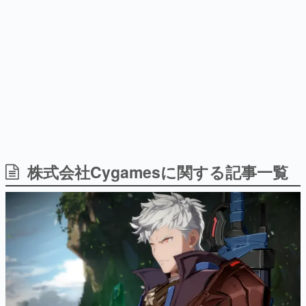
日本のコンテンツ産業やカルチャーに与えた影響を探る企
画です。
日本モバイルゲーム産業史
日本のモバイルゲーム史における主要なトピック・タイト
ルを網羅するほか、開発者へのインタビューや識者による
解説を掲載。約20年の歴史が一望できる決定版！
若ゲのいたり〜ゲームクリエイターの青春〜
『うつヌケ』『ペンと箸』等で知られるマンガ家・田中圭
一先生によるゲーム業界レポートマンガです。
なんでゲームは面白い？
ゲーム開発者・hamatsu氏がゲームの魅力を画面や操作の
株式会社Cygamesに関する記事一覧
具体的な形から解き明かしていく、硬派で骨太な評論連載
です。
ゲームが変えた日本語
「経験値」「裏技」「ラスボス」… ゲームにまつわる言葉
の起源や用法の変遷を、コンピューター文化史研究家・タ
イニーP氏が徹底調査。
カテゴリ
特集記事