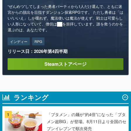
“ぜんめつ”してしまった勇者パーティから1人だけ選んで、ともに迷
宮からの脱出を目指すダンジョン探索RPGです。 ただし勇者は「は
い/いいえ」しか喋れず、魔法使いは魔法が使えず、戦士は可愛らし
い人形になっていて、僧侶は██を崇拝しています。誰を救うのかを
選ぶのは、あなたです。
インディー
RPG
リリース日：2026年第4四半期
Steamストアページ
ランキング
1
「ブタメン」の麺が“約4倍”になった「ブタ
メン超BIG」が登場。8月11日より全国のセ
ブンイレブンで順次発売