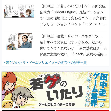
【田中圭一：若ゲのいたり】ゲーム開発統
合環境「Unreal Engine」最新バージョン
で、開発環境はどう変わる？ ゲーム業界向
けソリューションイベント「GTMF2019」
に行って、より理解を深めよう【PR】
【田中圭一連載：サイバーコネクトツー
編】すべての責任はオレが取る。だから、
付いてきてくれないか──男の熱意はチーム
解散の危機を救い、『.hack』成功の活路を
開く。業界の快男児・松山 洋に流れる血は
若ゲのいたり〜ゲームクリエイターの青春〜
の記事一覧
『少年ジャンプ』色だった【若ゲのいた
り】