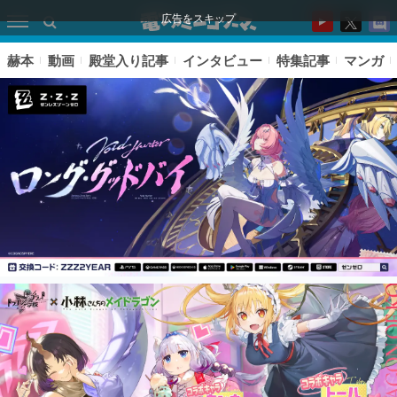
広告をスキップ
赫本
動画
殿堂入り記事
インタビュー
特集記事
マンガ
ピックアップ
電ファミのいま読まれている記事ランキング
アプリセール情報