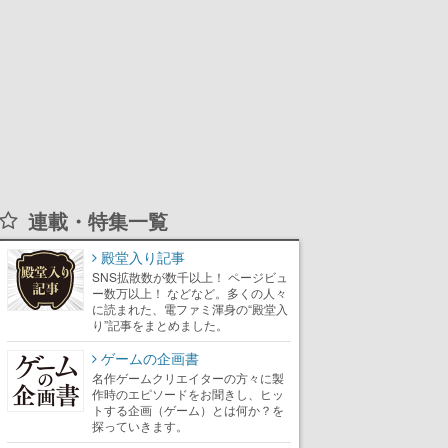
連載・特集一覧
殿堂入り記事
SNS拡散数が数千以上！ ページビュ
ー数万以上！ などなど。多くの人々
に読まれた、電ファミ渾身の“殿堂入
り”記事をまとめました。
ゲームの企画書
名作ゲームクリエイターの方々に製
作時のエピソードをお聞きし、ヒッ
トする企画（ゲーム）とは何か？を
探っていきます。