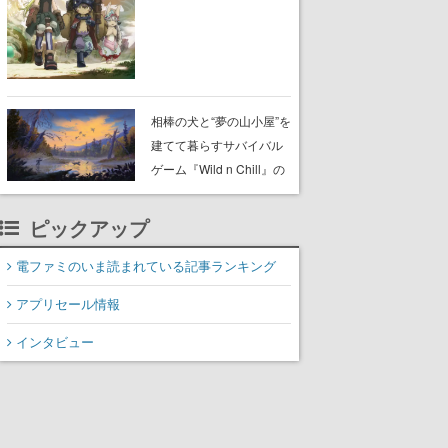
らが登壇する舞台挨拶も
実施
相棒の犬と“夢の山小屋”を
建てて暮らすサバイバル
ゲーム『Wild n Chill』の
体験版がSteamで配信
中。ドット絵の大自然
ピックアップ
で、喧騒を忘れよう
電ファミのいま読まれている記事ランキング
アプリセール情報
インタビュー