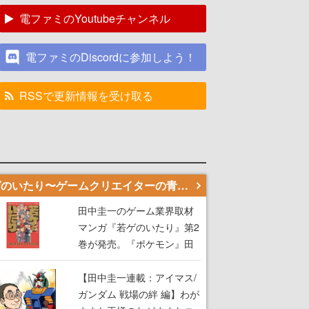
電ファミのYoutubeチャンネル
電ファミのDiscordに参加しよう！
RSSで更新情報を受け取る
若ゲのいたり〜ゲームクリエイターの青春〜
田中圭一のゲーム業界取材
マンガ『若ゲのいたり』第2
巻が発売。『ポケモン』田
尻智さん、『ゼビウス』遠
藤雅伸さんらの貴重なエピ
【田中圭一連載：アイマス/
ソードを収録
ガンダム 戦場の絆 編】わが