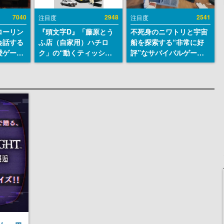
7040
2948
2541
注目度
注目度
ローリン
『頭文字D』「藤原とう
不死身のニワトリと宇宙
会話する
ふ店（自家用）ハチロ
船を探索する“非常に好
愛ゲーム
ク」の“動くティッシュ
評”なサバイバルゲーム
ソウルラ
ケース”が買えるポップ
『Breathedge』が無料
。返事に
アップショップが開催
で配布中。入手できる期
U
へ。マンガの舞台である
間は8月10日まで
群馬の「イオンモール高
崎」にて、8月11日から8
月20日までの期間限定で
開催予定