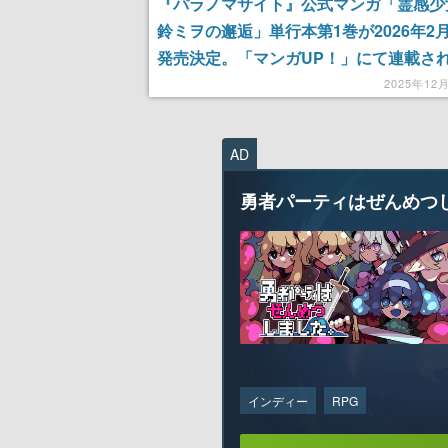
『パラノマサイト』公式マンガ「霊感少
鈴ミヲの邂逅」単行本第1巻が2026年2
発売決定。「マンガUP！」にて連載さ
る、ゲーム本編の事件から数日後の物語
2025年12
スピンオフ
AD
勇者パーティはぜんめつ
インディー
RPG