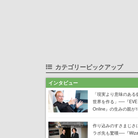
カテゴリーピックアップ
インタビュー
「現実より意味のある
世界を作る」──『EVE
Online』の生みの親が
掲げ続ける”クレイジー
言”は、比喩ではなく本
作り込みのすさまじさ
った
ラボ先も驚嘆──『Wizar