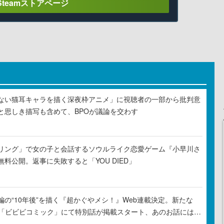
Steamストアページ
ない猫耳キャラを描く深夜枠アニメ」に視聴者の一部から批判意
と思しき描写も含めて、BPOが議論を交わす
リング」で女の子と会話するソウルライク恋愛ゲーム『小早川さ
料公開。返事に失敗すると「YOU DIED」
の“10年後”を描く『超かぐやメシ！』Web連載決定。新たな
ル「ビビビコミック」にて特別話が掲載スタート、あのお話には…