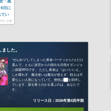
女・黒
月6日に
れてい
を描く
月9日 公開
しました。
“ぜんめつ”してしまった勇者パーティから1人だけ
選んで、ともに迷宮からの脱出を目指すダンジョ
ン探索RPGです。 ただし勇者は「はい/いいえ」
しか喋れず、魔法使いは魔法が使えず、戦士は可
愛らしい人形になっていて、僧侶は██を崇拝し
ています。誰を救うのかを選ぶのは、あなたで
す。
リリース日：2026年第4四半期