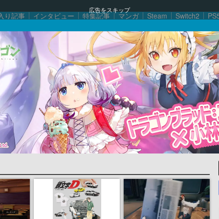
広告をスキップ
入り記事
インタビュー
特集記事
マンガ
Steam
Switch2
PS