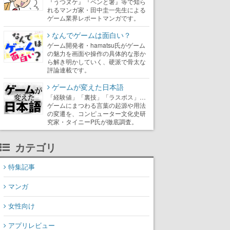
『うつヌケ』『ペンと箸』等で知ら
れるマンガ家・田中圭一先生による
ゲーム業界レポートマンガです。
なんでゲームは面白い？
ゲーム開発者・hamatsu氏がゲーム
の魅力を画面や操作の具体的な形か
ら解き明かしていく、硬派で骨太な
評論連載です。
ゲームが変えた日本語
「経験値」「裏技」「ラスボス」…
ゲームにまつわる言葉の起源や用法
の変遷を、コンピューター文化史研
究家・タイニーP氏が徹底調査。
カテゴリ
特集記事
マンガ
女性向け
アプリレビュー