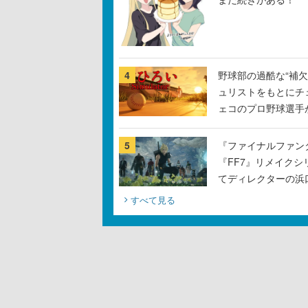
4
野球部の過酷な“補欠
ュリストをもとにチ
ェコのプロ野球選手
5
『ファイナルファン
『FF7』リメイクシ
てディレクターの浜
すべて見る