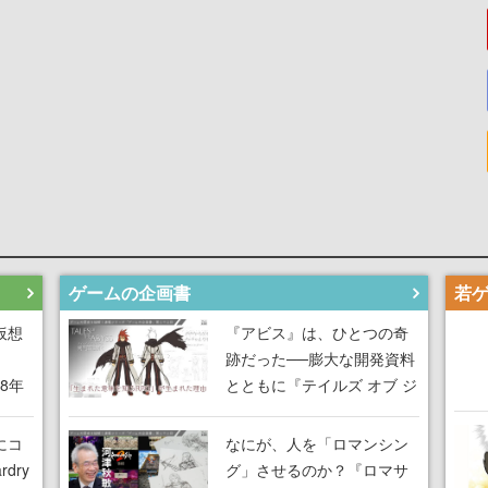
ゲームの企画書
仮想
『アビス』は、ひとつの奇
跡だった──膨大な開発資料
18年
とともに『テイルズ オブ ジ
な宣
アビス』開発陣に聞く、
気だ
「生まれた意味を知る
にコ
なにが、人を「ロマンシン
RPG」が生まれた理由【ゲ
dry
グ」させるのか？『ロマサ