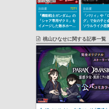
7271
注目度
注目度
『機動戦士ガンダム』の
「パリィ」や「
「シャア専用ザクⅡ」を
グ」で女の子と
イメージした散水ホース
ソウルライク恋
リールが予約開始。本体
『小早川さんは
にはシャアのパーソナル
イク』無料公開
桃山ひなせに関する記事一覧
マークやジオン公国軍の
失敗すると「YO
エンブレム、型式番号な
DIED」
どを配置