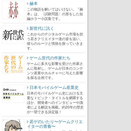
赫本
この物語を解いてはいけない。『赫
本』は、〈試験問題〉の形をした短
編ホラー小説集です。
新世代に訊く
これからのデジタルゲーム市場を担
う若きクリエイター達の姿を追い、
彼らのルーツと情熱を探っていきま
す。
ゲーム世代の作家たち
ゲームに多大な影響を受けた作家さ
んに取材し、ゲームが日本のコンテ
ンツ産業やカルチャーに与えた影響
を探る企画です。
日本モバイルゲーム産業史
日本のモバイルゲーム史における主
要なトピック・タイトルを網羅する
ほか、開発者へのインタビューや識
者による解説を掲載。約20年の歴史
が一望できる決定版！
若ゲのいたり〜ゲームクリエ
イターの青春〜