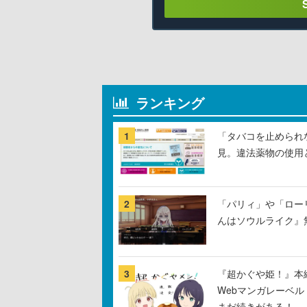
ランキング
1
「タバコを止められ
見。違法薬物の使用
2
「パリィ」や「ロー
んはソウルライク』無
3
『超かぐや姫！』本編
Webマンガレーベ
まだ続きがある！