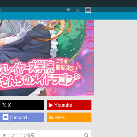
5
X
Youtube
Discord
RSS