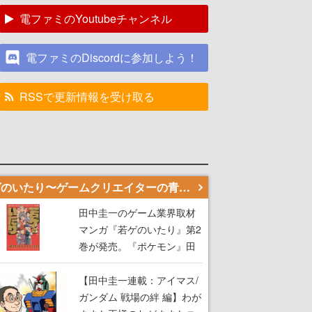
電ファミのYoutubeチャンネル
電ファミのDiscordに参加しよう！
RSSで更新情報を受け取る
若ゲのいたり〜ゲームクリエイターの青春〜
田中圭一のゲーム業界取材
マンガ『若ゲのいたり』第2
巻が発売。『ポケモン』田
尻智さん、『ゼビウス』遠
藤雅伸さんらの貴重なエピ
【田中圭一連載：アイマス/
ソードを収録
ガンダム 戦場の絆 編】わが