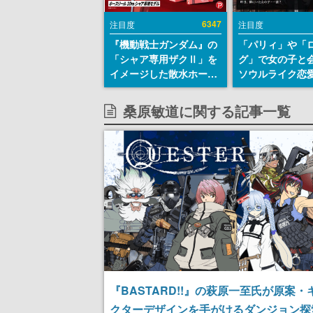
6347
注目度
注目度
『機動戦士ガンダム』の
「パリィ」や「
「シャア専用ザクⅡ」を
グ」で女の子と
イメージした散水ホース
ソウルライク恋
リールが予約開始。本体
『小早川さんは
にはシャアのパーソナル
イク』無料公開
桑原敏道に関する記事一覧
マークやジオン公国軍の
失敗すると「YO
エンブレム、型式番号な
DIED」
どを配置
『BASTARD!!』の萩原一至氏が原案・
クターデザインを手がけるダンジョン探