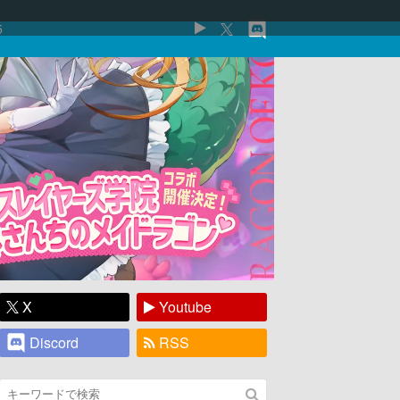
5
X
Youtube
Discord
RSS