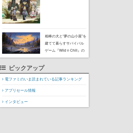
らが登壇する舞台挨拶も
実施
相棒の犬と“夢の山小屋”を
建てて暮らすサバイバル
ゲーム『Wild n Chill』の
体験版がSteamで配信
中。ドット絵の大自然
ピックアップ
で、喧騒を忘れよう
電ファミのいま読まれている記事ランキング
アプリセール情報
インタビュー