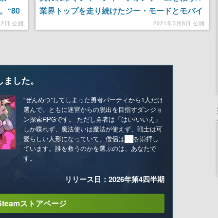
。“80
業界トップを走り続けたジー・モードとモバイ
”を表
ルゲーム黎明期を振り返る
月2日 公開
2021年3月8日 公開
しました。
“ぜんめつ”してしまった勇者パーティから1人だけ
選んで、ともに迷宮からの脱出を目指すダンジョ
ン探索RPGです。 ただし勇者は「はい/いいえ」
しか喋れず、魔法使いは魔法が使えず、戦士は可
愛らしい人形になっていて、僧侶は██を崇拝し
ています。誰を救うのかを選ぶのは、あなたで
す。
リリース日：2026年第4四半期
Steamストアページ