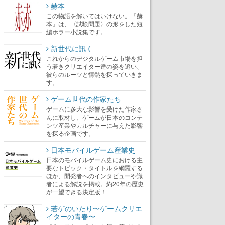
赫本
この物語を解いてはいけない。『赫
本』は、〈試験問題〉の形をした短
編ホラー小説集です。
新世代に訊く
これからのデジタルゲーム市場を担
う若きクリエイター達の姿を追い、
彼らのルーツと情熱を探っていきま
す。
ゲーム世代の作家たち
ゲームに多大な影響を受けた作家さ
んに取材し、ゲームが日本のコンテ
ンツ産業やカルチャーに与えた影響
を探る企画です。
日本モバイルゲーム産業史
日本のモバイルゲーム史における主
要なトピック・タイトルを網羅する
ほか、開発者へのインタビューや識
者による解説を掲載。約20年の歴史
が一望できる決定版！
若ゲのいたり〜ゲームクリエ
イターの青春〜