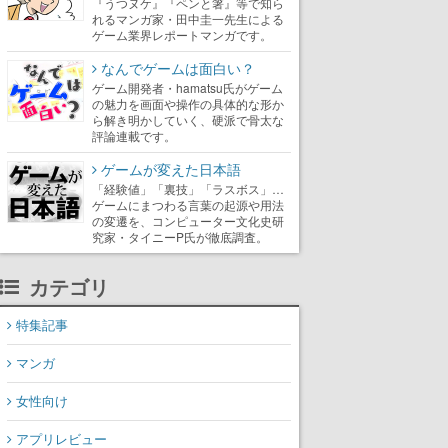
『うつヌケ』『ペンと箸』等で知ら
れるマンガ家・田中圭一先生による
ゲーム業界レポートマンガです。
なんでゲームは面白い？
ゲーム開発者・hamatsu氏がゲーム
の魅力を画面や操作の具体的な形か
ら解き明かしていく、硬派で骨太な
評論連載です。
ゲームが変えた日本語
「経験値」「裏技」「ラスボス」…
ゲームにまつわる言葉の起源や用法
の変遷を、コンピューター文化史研
究家・タイニーP氏が徹底調査。
カテゴリ
特集記事
マンガ
女性向け
アプリレビュー