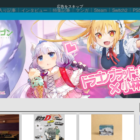
広告をスキップ
入り記事
インタビュー
特集記事
マンガ
Steam
Switch2
PS