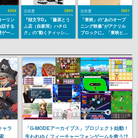
6204
2904
2651
注目度
注目度
ローリン
『頭文字D』「藤原とう
「東映」の“あのオープ
会話する
ふ店（自家用）ハチロ
ニング映像”がアクリル
愛ゲーム
ク」の“動くティッシュ
ブロックに。「東映ヒス
ソウルラ
ケース”が買えるポップ
トリカル グッズコレクシ
。返事に
アップショップが開催
ョン」が8月下旬より発
U
へ。マンガの舞台である
売
群馬の「イオンモール高
崎」にて、8月11日から8
月20日までの期間限定で
開催予定
キャラ
「G-MODEアーカイブス」プロジェクト始動！
索
失われゆくフィーチャーフォンゲームを救う!?