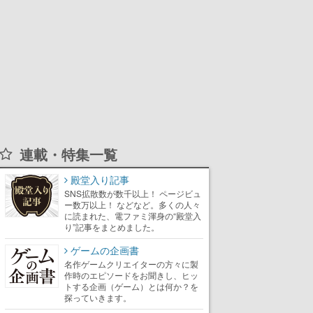
連載・特集一覧
殿堂入り記事
SNS拡散数が数千以上！ ページビュ
ー数万以上！ などなど。多くの人々
に読まれた、電ファミ渾身の“殿堂入
り”記事をまとめました。
ゲームの企画書
名作ゲームクリエイターの方々に製
作時のエピソードをお聞きし、ヒッ
トする企画（ゲーム）とは何か？を
探っていきます。