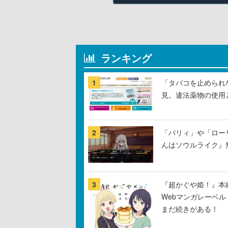
ランキング
1
「タバコを止められ
見。違法薬物の使用
2
「パリィ」や「ロー
んはソウルライク』無
3
『超かぐや姫！』本編
Webマンガレーベ
まだ続きがある！