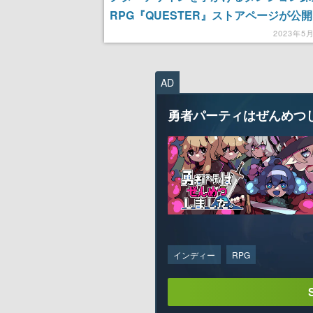
RPG『QUESTER』ストアページが公開
年代のパソコンゲームに感じたワクワク
2023年5
現
AD
勇者パーティはぜんめつ
インディー
RPG