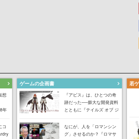
ゲームの企画書
仮想
『アビス』は、ひとつの奇
跡だった──膨大な開発資料
18年
とともに『テイルズ オブ ジ
な宣
アビス』開発陣に聞く、
気だ
「生まれた意味を知る
にコ
なにが、人を「ロマンシン
RPG」が生まれた理由【ゲ
dry
グ」させるのか？『ロマサ