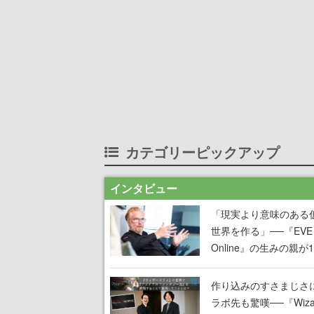
カテゴリーピックアップ
インタビュー
「現実より意味のある
世界を作る」──『EVE
Online』の生みの親が
掲げ続ける”クレイジー
言”は、比喩ではなく本
作り込みのすさまじさ
った
ラボ先も驚嘆──『Wizar