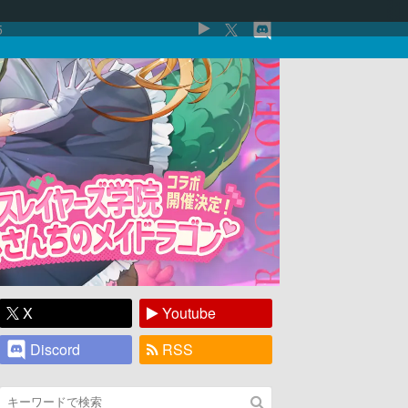
5
X
Youtube
Discord
RSS