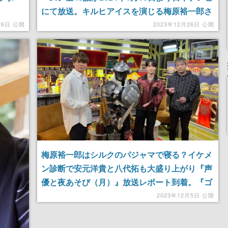
にて放送。キルヒアイスを演じる梅原裕一郎さ
んと、ユリアンを演じる梶裕貴さんがナレーシ
26日 公開
2023年12月26日 公開
ョンを務めるPV2種も公開
梅原裕一郎はシルクのパジャマで寝る？イケメ
ン診断で安元洋貴と八代拓も大盛り上がり『声
優と夜あそび（月）』放送レポート到着。『ゴ
ブリンスレイヤーⅡ』コラボ企画も
2023年12月5日 公開