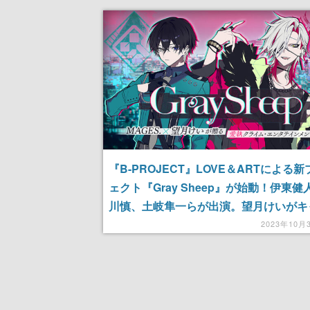
『B-PROJECT』LOVE＆ARTによる
ェクト『Gray Sheep』が始動！伊東健
川慎、土岐隼一らが出演。望月けいがキ
ザを担当
2023年10月