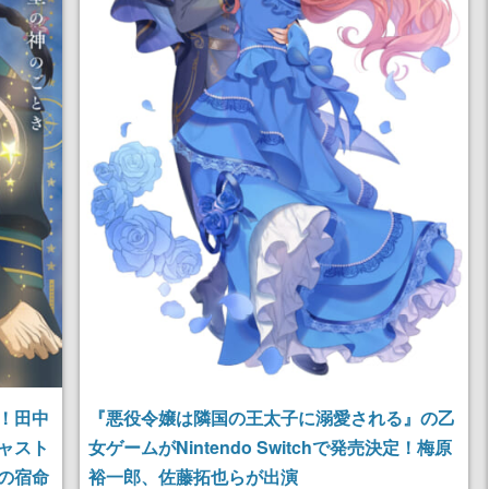
！田中
『悪役令嬢は隣国の王太子に溺愛される』の乙
ャスト
女ゲームがNintendo Switchで発売決定！梅原
の宿命
裕一郎、佐藤拓也らが出演