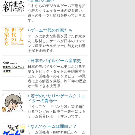
これからのデジタルゲーム市場を担
う若きクリエイター達の姿を追い、
彼らのルーツと情熱を探っていきま
す。
ゲーム世代の作家たち
ゲームに多大な影響を受けた作家さ
んに取材し、ゲームが日本のコンテ
ンツ産業やカルチャーに与えた影響
を探る企画です。
日本モバイルゲーム産業史
日本のモバイルゲーム史における主
要なトピック・タイトルを網羅する
ほか、開発者へのインタビューや識
者による解説を掲載。約20年の歴史
が一望できる決定版！
若ゲのいたり〜ゲームクリエ
イターの青春〜
『うつヌケ』『ペンと箸』等で知ら
れるマンガ家・田中圭一先生による
ゲーム業界レポートマンガです。
なんでゲームは面白い？
ゲーム開発者・hamatsu氏がゲーム