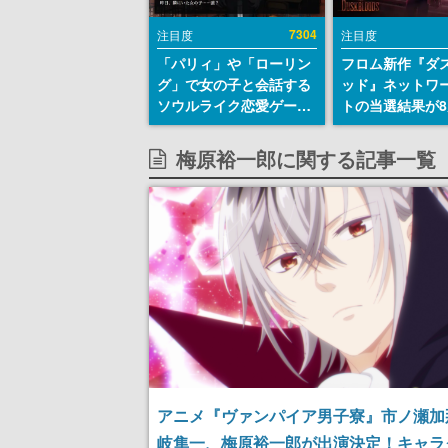
7304
注目度
注目度
「パリィ」や「ローリン
フロム新作『ダ
グ」で女の子と会話する
ッド』ネットワ
ソウルライク恋愛ゲーム
トの当選結果が8
『小早川さんはソウルラ
時に発表。応募
イク』無料公開。返事に
マイページから
梅原裕一郎に関する記事一覧
失敗すると「YOU
能、テスト実施は
DIED」
日～24日
アニメ『ヴァンパイア男子寮』市ノ瀬加
岐隼一、梅原裕一郎が出演決定！キャラ