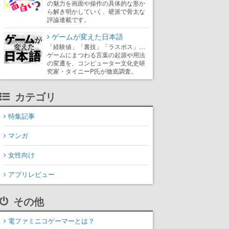
の魅力を画面や操作の具体的な形か
ら解き明かしていく、硬派で骨太な
評論連載です。
ゲームが変えた日本語
「経験値」「裏技」「ラスボス」…
ゲームにまつわる言葉の起源や用法
の変遷を、コンピューター文化史研
究家・タイニーP氏が徹底調査。
カテゴリ
特集記事
マンガ
女性向け
アプリレビュー
その他
電ファミニコゲーマーとは？