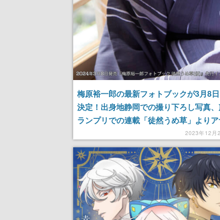
梅原裕一郎の最新フォトブックが3月8
決定！出身地静岡での撮り下ろし写真、
ランプリでの連載「徒然うめ草」よりア
ット、書き下ろし特別エッセイなど
2023年12月