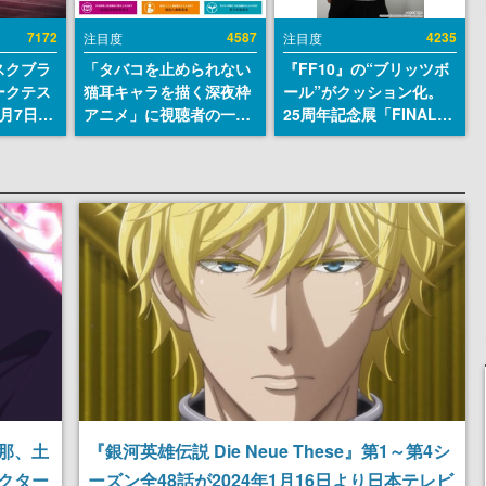
7172
4587
4235
注目度
注目度
スクブラ
「タバコを止められない
『FF10』の“ブリッツボ
ークテス
猫耳キャラを描く深夜枠
ール”がクッション化。
月7日22
アニメ」に視聴者の一部
25周年記念展「FINAL
サイトの
から批判意見。違法薬物
FANTASY X MUSEUM-
確認可
の使用と思しき描写も含
幻光の記憶-」のグッズ情
8月21
めて、BPOが議論を交わ
報が一部公開
す
那、土
『銀河英雄伝説 Die Neue These』第1～第4シ
クター
ーズン全48話が2024年1月16日より日本テレビ