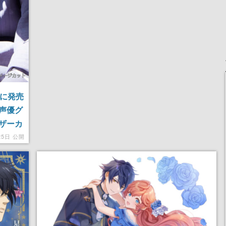
日に発売
声優グ
ザーカ
25日 公開