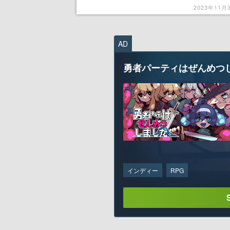
を描いた王宮ラブファンタジー
2023年11月
AD
勇者パーティはぜんめつ
インディー
RPG