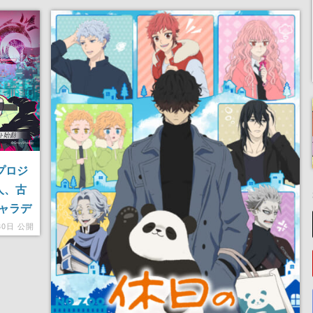
新プロジ
人、古
ャラデ
30日 公開