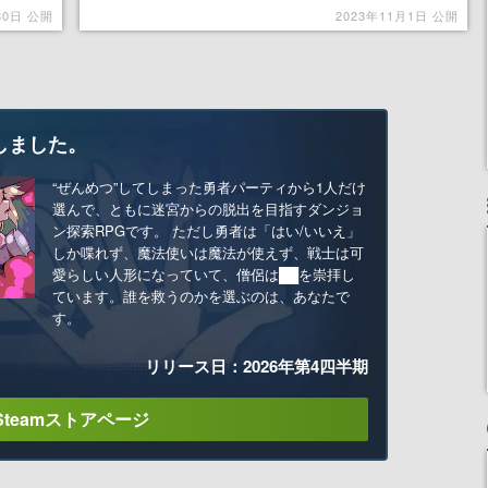
30日 公開
2023年11月1日 公開
しました。
“ぜんめつ”してしまった勇者パーティから1人だけ
選んで、ともに迷宮からの脱出を目指すダンジョ
ン探索RPGです。 ただし勇者は「はい/いいえ」
しか喋れず、魔法使いは魔法が使えず、戦士は可
愛らしい人形になっていて、僧侶は██を崇拝し
ています。誰を救うのかを選ぶのは、あなたで
す。
リリース日：2026年第4四半期
Steamストアページ