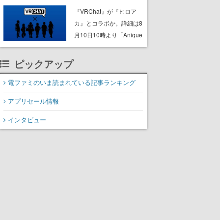
ック”なセールが開催中。
『VRChat』が『ヒロア
作品世界の理解と“啓蒙”を
カ』とコラボか。詳細は8
深められる狩人様必携の
月10日10時より「Anique
一冊
| アニーク」公式Xにて公
開
ピックアップ
電ファミのいま読まれている記事ランキング
アプリセール情報
インタビュー