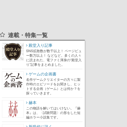
連載・特集一覧
殿堂入り記事
SNS拡散数が数千以上！ ページビュ
ー数万以上！ などなど。多くの人々
に読まれた、電ファミ渾身の“殿堂入
り”記事をまとめました。
ゲームの企画書
名作ゲームクリエイターの方々に製
作時のエピソードをお聞きし、ヒッ
トする企画（ゲーム）とは何か？を
探っていきます。
赫本
この物語を解いてはいけない。『赫
本』は、〈試験問題〉の形をした短
編ホラー小説集です。
新世代に訊く