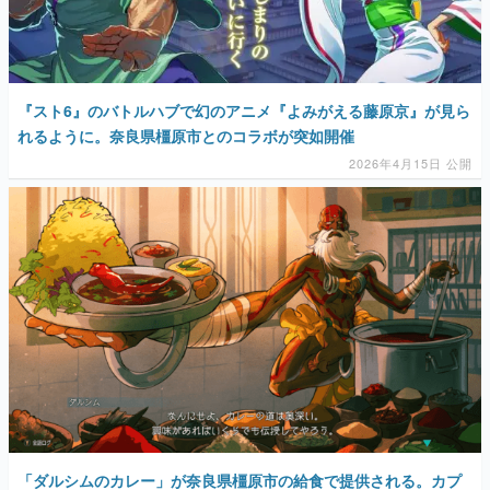
マンガ
女性向け
『スト6』のバトルハブで幻のアニメ『よみがえる藤原京』が見ら
アプリレビュー
れるように。奈良県橿原市とのコラボが突如開催
2026年4月15日 公開
その他
電ファミニコゲーマーとは？
運営：株式会社マレ
「ダルシムのカレー」が奈良県橿原市の給食で提供される。カプ