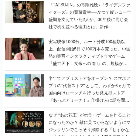
く
『TATSUJIN』の弓削雅稔×『ライデンファ
イターズ』の齋藤貴幸──かつて縦シュー全
盛期を支えていた2人が、30年後に同じ会
社で机を並べる理由とは。新作
『TATSUJIN EXTREME』で初タッグを組
んだレジェンド2人に訊く開発秘話
実写映像1000分、ルート分岐100種類以
上。配信開始5日で100万本を売った、中国
発の実写インタラクティブドラマゲーム
『盛世天下：女帝への道II』の、規模が違
うこだわりをプロデューサーに聞いた
半年でアプリストアをオープン？ スマホア
プリの“代替ストア”として、わずか6ヵ月で
国内向けローンチを行った発見型ストア
『あっぷアリーナ！』仕掛け人に話を聞い
てみた
なぜ “あの花王” がホラーゲームを作ること
になったのか？ 敵に見つからないようにマ
ジックリンでこっそり掃除する『しずかな