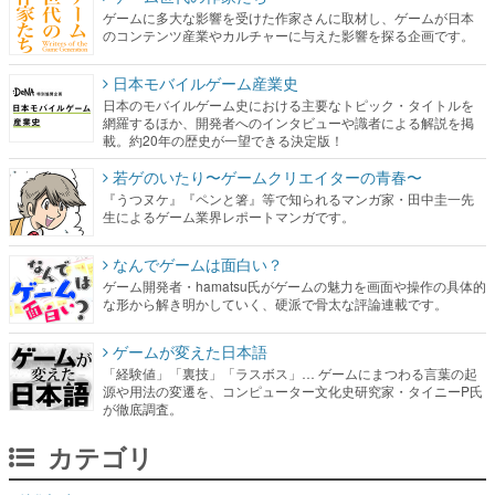
ゲームに多大な影響を受けた作家さんに取材し、ゲームが日本
のコンテンツ産業やカルチャーに与えた影響を探る企画です。
日本モバイルゲーム産業史
日本のモバイルゲーム史における主要なトピック・タイトルを
網羅するほか、開発者へのインタビューや識者による解説を掲
載。約20年の歴史が一望できる決定版！
若ゲのいたり〜ゲームクリエイターの青春〜
『うつヌケ』『ペンと箸』等で知られるマンガ家・田中圭一先
生によるゲーム業界レポートマンガです。
なんでゲームは面白い？
ゲーム開発者・hamatsu氏がゲームの魅力を画面や操作の具体的
な形から解き明かしていく、硬派で骨太な評論連載です。
ゲームが変えた日本語
「経験値」「裏技」「ラスボス」… ゲームにまつわる言葉の起
源や用法の変遷を、コンピューター文化史研究家・タイニーP氏
が徹底調査。
カテゴリ