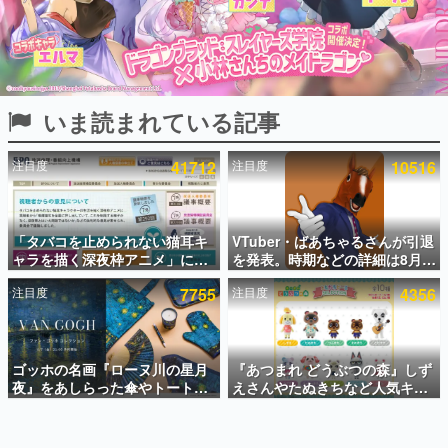
インタビュー
連載・特集一覧
殿堂入り記事
いま読まれている記事
SNS拡散数が数千以上！ ページビュー数万以上！ などな
ど。多くの人々に読まれた、電ファミ渾身の“殿堂入り”記
事をまとめました。
注目度
41712
注目度
10516
ゲームの企画書
名作ゲームクリエイターの方々に製作時のエピソードをお
聞きし、ヒットする企画（ゲーム）とは何か？を探ってい
「タバコを止められない猫耳キ
VTuber・ばあちゃるさんが引退
きます。
ャラを描く深夜枠アニメ」に視
を発表。時期などの詳細は8月9
赫本
聴者の一部から批判意見。違法
日15時からの配信で説明
この物語を解いてはいけない。『赫本』は、〈試験問題〉
注目度
7755
注目度
4356
薬物の使用と思しき描写も含め
の形をした短編ホラー小説集です。
て、BPOが議論を交わす
新世代に訊く
ゴッホの名画『ローヌ川の星月
『あつまれ どうぶつの森』しず
これからのデジタルゲーム市場を担う若きクリエイター達
の姿を追い、彼らのルーツと情熱を探っていきます。
夜』をあしらった傘やトートバ
えさんやたぬきちなど人気キャ
ッグなどが登場。8月7日21時よ
ラクターのフロッキードールが9
り2日間限定で予約販売
月に発売開始。「とたけけ」や
ゲーム世代の作家たち
「ちゃちゃまる」も
ゲームに多大な影響を受けた作家さんに取材し、ゲームが