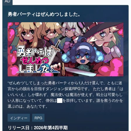
AD
勇者パーティはぜんめつしました。
“ぜんめつ”してしまった勇者パーティから1人だけ選んで、ともに迷
宮からの脱出を目指すダンジョン探索RPGです。 ただし勇者は「は
い/いいえ」しか喋れず、魔法使いは魔法が使えず、戦士は可愛らし
い人形になっていて、僧侶は██を崇拝しています。誰を救うのかを
選ぶのは、あなたです。
インディー
RPG
リリース日：2026年第4四半期