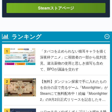
Steamストアページ
ランキング
1
「タバコを止められない猫耳キャラを描く
深夜枠アニメ」に視聴者の一部から批判意
見。違法薬物の使用と思しき描写も含め
て、BPOが議論を交わす
2
【無料】ダンジョン探索で手に入れたもの
を自分の店で売るゲーム『Moonlighter』が
Steamにて無料配布中！続編『Moonlighter
2』の9月2日正式リリースを記念したキャ
ンペーン
3
ハローキティやポムポムプリンと眠れる睡