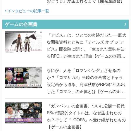
おそうじ』が生まれるまで【開発座談会】
インタビュー
の記事一覧
ゲームの企画書
『アビス』は、ひとつの奇跡だった──膨大
な開発資料とともに『テイルズ オブ ジ ア
ビス』開発陣に聞く、「生まれた意味を知
るRPG」が生まれた理由【ゲームの企画
書】
なにが、人を「ロマンシング」させるの
か？『ロマサガ2』当時の企画書とキャラ
設定画から迫る、河津秋敏がRPGに生み出
した「ロマン」の正体とは【ゲームの企画
書】
『ガンパレ』の企画書、ついに公開━初代
PSの伝説的タイトルは、なぜ生まれたの
か？そして『LOOP8』へ受け継がれたもの
【ゲームの企画書】