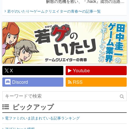
解散の危機を救い、『.hack』成功の活路を
開く。業界の快男児・松山 洋に流れる血は
若ゲのいたり〜ゲームクリエイターの青春〜
の記事一覧
『少年ジャンプ』色だった【若ゲのいた
り】
X
Youtube
Discord
RSS
ピックアップ
電ファミのいま読まれている記事ランキング
アプリセール情報