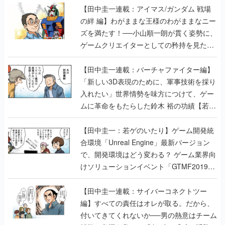
【田中圭一連載：アイマス/ガンダム 戦場
の絆 編】わがままな王様のわがままなニー
ズを満たす！──小山順一朗が貫く姿勢に、
ゲームクリエイターとしての矜持を見た
【若ゲのいたり最終回】
【田中圭一連載：バーチャファイター編】
「新しい3D表現のために、軍事技術を採り
入れたい」世界情勢を味方につけて、ゲー
ムに革命をもたらした鈴木 裕の功績【若ゲ
のいたり】
【田中圭一：若ゲのいたり】ゲーム開発統
合環境「Unreal Engine」最新バージョン
で、開発環境はどう変わる？ ゲーム業界向
けソリューションイベント「GTMF2019」
に行って、より理解を深めよう【PR】
【田中圭一連載：サイバーコネクトツー
編】すべての責任はオレが取る。だから、
付いてきてくれないか──男の熱意はチーム