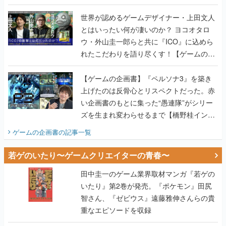
世界が認めるゲームデザイナー・上田文人
とはいったい何が凄いのか？ ヨコオタロ
ウ・外山圭一郎らと共に『ICO』に込めら
れたこだわりを語り尽くす！【ゲームの企
画書】
【ゲームの企画書】『ペルソナ3』を築き
上げたのは反骨心とリスペクトだった。赤
い企画書のもとに集った“愚連隊”がシリー
ズを生まれ変わらせるまで【橋野桂インタ
ビュー】
ゲームの企画書
の記事一覧
若ゲのいたり〜ゲームクリエイターの青春〜
田中圭一のゲーム業界取材マンガ『若ゲの
いたり』第2巻が発売。『ポケモン』田尻
智さん、『ゼビウス』遠藤雅伸さんらの貴
重なエピソードを収録