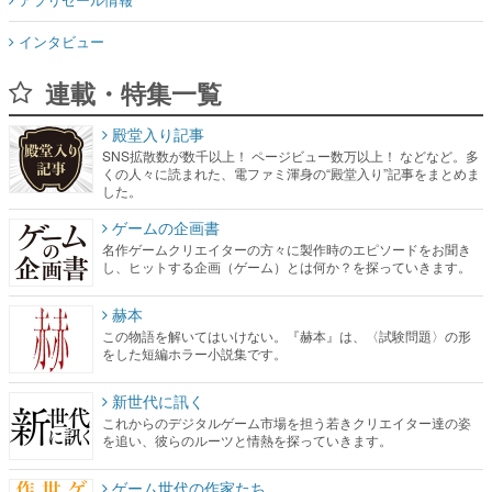
インタビュー
連載・特集一覧
殿堂入り記事
SNS拡散数が数千以上！ ページビュー数万以上！ などなど。多
くの人々に読まれた、電ファミ渾身の“殿堂入り”記事をまとめま
した。
ゲームの企画書
名作ゲームクリエイターの方々に製作時のエピソードをお聞き
し、ヒットする企画（ゲーム）とは何か？を探っていきます。
赫本
この物語を解いてはいけない。『赫本』は、〈試験問題〉の形
をした短編ホラー小説集です。
新世代に訊く
これからのデジタルゲーム市場を担う若きクリエイター達の姿
を追い、彼らのルーツと情熱を探っていきます。
ゲーム世代の作家たち