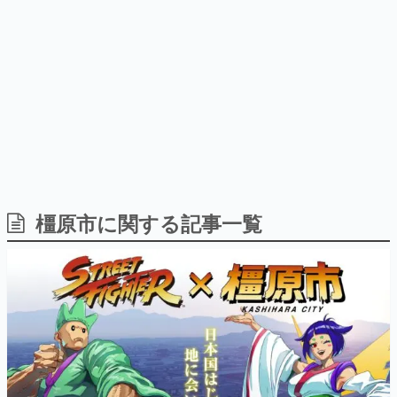
日本のコンテンツ産業やカルチャーに与えた影響を探る企
画です。
日本モバイルゲーム産業史
日本のモバイルゲーム史における主要なトピック・タイト
ルを網羅するほか、開発者へのインタビューや識者による
解説を掲載。約20年の歴史が一望できる決定版！
若ゲのいたり〜ゲームクリエイターの青春〜
『うつヌケ』『ペンと箸』等で知られるマンガ家・田中圭
一先生によるゲーム業界レポートマンガです。
なんでゲームは面白い？
ゲーム開発者・hamatsu氏がゲームの魅力を画面や操作の
橿原市に関する記事一覧
具体的な形から解き明かしていく、硬派で骨太な評論連載
です。
ゲームが変えた日本語
「経験値」「裏技」「ラスボス」… ゲームにまつわる言葉
の起源や用法の変遷を、コンピューター文化史研究家・タ
イニーP氏が徹底調査。
カテゴリ
特集記事