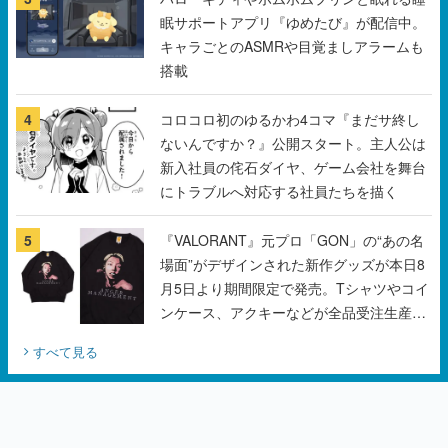
眠サポートアプリ『ゆめたび』が配信中。
キャラごとのASMRや目覚ましアラームも
搭載
4
コロコロ初のゆるかわ4コマ『まだサ終し
ないんですか？』公開スタート。主人公は
新入社員の侘石ダイヤ、ゲーム会社を舞台
にトラブルへ対応する社員たちを描く
5
『VALORANT』元プロ「GON」の“あの名
場面”がデザインされた新作グッズが本日8
月5日より期間限定で発売。Tシャツやコイ
ンケース、アクキーなどが全品受注生産で
登場、過去に発売したグッズの再販も
すべて見る