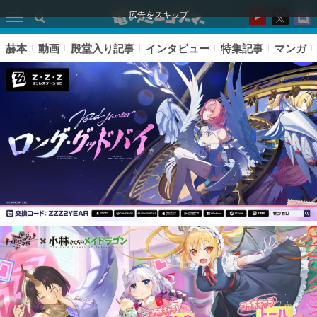
広告をスキップ
赫本
動画
殿堂入り記事
インタビュー
特集記事
マンガ
ピックアップ
電ファミのいま読まれている記事ランキング
アプリセール情報