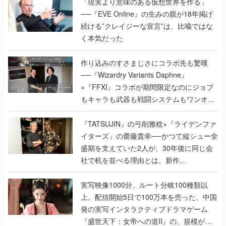
く本気だった
作り込みのすさまじさにコラボ先も驚嘆
──『Wizardry Variants Daphne』
×『FFXI』コラボが期間限定なのにジョブ
もキャラも武器も戦闘システムもワンオフ
で作り込まれた理由を両ディレクターに聞
く
『TATSUJIN』の弓削雅稔×『ライデンファ
イターズ』の齋藤貴幸──かつて縦シュー全
盛期を支えていた2人が、30年後に同じ会
社で机を並べる理由とは。新作
『TATSUJIN EXTREME』で初タッグを組
んだレジェンド2人に訊く開発秘話
実写映像1000分、ルート分岐100種類以
上。配信開始5日で100万本を売った、中国
発の実写インタラクティブドラマゲーム
『盛世天下：女帝への道II』の、規模が違
うこだわりをプロデューサーに聞いた
半年でアプリストアをオープン？ スマホア
プリの“代替ストア”として、わずか6ヵ月で