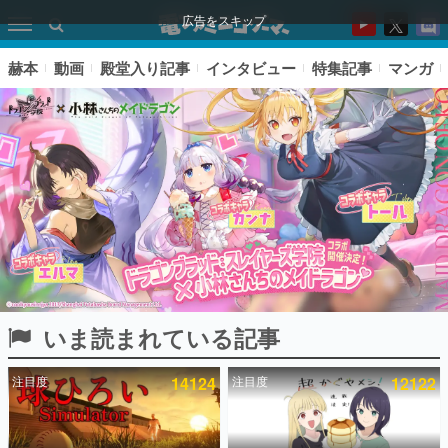
広告をスキップ
赫本
動画
殿堂入り記事
インタビュー
特集記事
マンガ
いま読まれている記事
ピックアップ
注目度
14124
注目度
12122
電ファミのいま読まれている記事ランキング
アプリセール情報