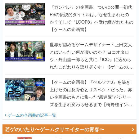
【ゲームの企画書】
世界が認めるゲームデザイナー・上田文人
とはいったい何が凄いのか？ ヨコオタロ
ウ・外山圭一郎らと共に『ICO』に込めら
れたこだわりを語り尽くす！【ゲームの企
画書】
【ゲームの企画書】『ペルソナ3』を築き
上げたのは反骨心とリスペクトだった。赤
い企画書のもとに集った“愚連隊”がシリー
ズを生まれ変わらせるまで【橋野桂インタ
ビュー】
ゲームの企画書
の記事一覧
若ゲのいたり〜ゲームクリエイターの青春〜
田中圭一のゲーム業界取材マンガ『若ゲの
いたり』第2巻が発売。『ポケモン』田尻
智さん、『ゼビウス』遠藤雅伸さんらの貴