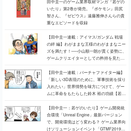
重なエピソードを収録
【田中圭一連載：アイマス/ガンダム 戦場
の絆 編】わがままな王様のわがままなニー
ズを満たす！──小山順一朗が貫く姿勢に、
ゲームクリエイターとしての矜持を見た
【若ゲのいたり最終回】
【田中圭一連載：バーチャファイター編】
「新しい3D表現のために、軍事技術を採り
入れたい」世界情勢を味方につけて、ゲー
ムに革命をもたらした鈴木 裕の功績【若ゲ
のいたり】
【田中圭一：若ゲのいたり】ゲーム開発統
合環境「Unreal Engine」最新バージョン
で、開発環境はどう変わる？ ゲーム業界向
けソリューションイベント「GTMF2019」
に行って、より理解を深めよう【PR】
【田中圭一連載：サイバーコネクトツー
編】すべての責任はオレが取る。だから、