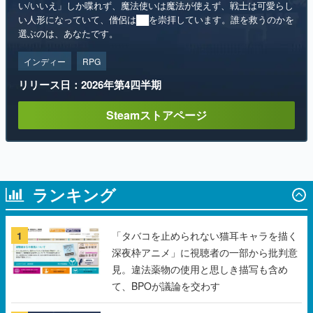
インディー
RPG
リリース日：2026年第4四半期
Steamストアページ
ランキング
1
「タバコを止められない猫耳キャラを描く
深夜枠アニメ」に視聴者の一部から批判意
見。違法薬物の使用と思しき描写も含め
て、BPOが議論を交わす
2
ハローキティやポムポムプリンと眠れる睡
眠サポートアプリ『ゆめたび』が配信中。
キャラごとのASMRや目覚ましアラームも