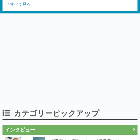
カテゴリーピックアップ
インタビュー
「現実より意味のある仮想世界を作る」
──『EVE Online』の生みの親が18年掲げ
続ける”クレイジーな宣言”は、比喩ではな