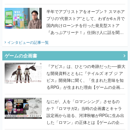
国内向けローンチを行った発見型ストア
『あっぷアリーナ！』仕掛け人に話を聞い
てみた
インタビュー
の記事一覧
ゲームの企画書
『アビス』は、ひとつの奇跡だった──膨大
な開発資料とともに『テイルズ オブ ジ ア
ビス』開発陣に聞く、「生まれた意味を知
るRPG」が生まれた理由【ゲームの企画
書】
なにが、人を「ロマンシング」させるの
か？『ロマサガ2』当時の企画書とキャラ
設定画から迫る、河津秋敏がRPGに生み出
した「ロマン」の正体とは【ゲームの企画
書】
『ガンパレ』の企画書、ついに公開━初代
PSの伝説的タイトルは、なぜ生まれたの
か？そして『LOOP8』へ受け継がれたもの