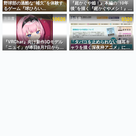
野球部の過酷な“補欠”を体験す
『超かぐや姫！』本編の“10年
るゲーム『球ひろい
後”を描く『超かぐやメシ！』
インタビュー
Simulator』が「1件」のウィッ
Web連載決定。新たなWebマン
注目度
10626
注目度
9328
シュリストをもとにチェコ語に
ガレーベル「ビビビコミック」
連載・特集一覧
対応しSNSで話題に。『キング
にて特別話が掲載スタート、あ
ダム・カム』開発元やチェコの
のお話には…まだ続きがある！
殿堂入り記事
プロ野球選手から称賛の声
SNS拡散数が数千以上！ ページビュー数万以上！ などな
『VRChat』向け新作3Dモデル
「タバコを止められない猫耳キ
ど。多くの人々に読まれた、電ファミ渾身の“殿堂入り”記
「ニュイ」が本日8月7日から
ャラを描く深夜枠アニメ」に視
事をまとめました。
BOOTHにて発売。瞳に光る星
聴者の一部から批判意見。違法
や感情豊かな表情が、小悪魔か
薬物の使用と思しき描写も含め
ゲームの企画書
わいい
て、BPOが議論を交わす
名作ゲームクリエイターの方々に製作時のエピソードをお
聞きし、ヒットする企画（ゲーム）とは何か？を探ってい
きます。
赫本
この物語を解いてはいけない。『赫本』は、〈試験問題〉
の形をした短編ホラー小説集です。
新世代に訊く
これからのデジタルゲーム市場を担う若きクリエイター達
の姿を追い、彼らのルーツと情熱を探っていきます。
ゲーム世代の作家たち
ゲームに多大な影響を受けた作家さんに取材し、ゲームが