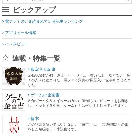
アプリセール情報
インタビュー
連載・特集一覧
殿堂入り記事
SNS拡散数が数千以上！ ページビュー数万以上！ などなど。多
くの人々に読まれた、電ファミ渾身の“殿堂入り”記事をまとめま
した。
ゲームの企画書
名作ゲームクリエイターの方々に製作時のエピソードをお聞き
し、ヒットする企画（ゲーム）とは何か？を探っていきます。
赫本
この物語を解いてはいけない。『赫本』は、〈試験問題〉の形
をした短編ホラー小説集です。
新世代に訊く
これからのデジタルゲーム市場を担う若きクリエイター達の姿
を追い、彼らのルーツと情熱を探っていきます。