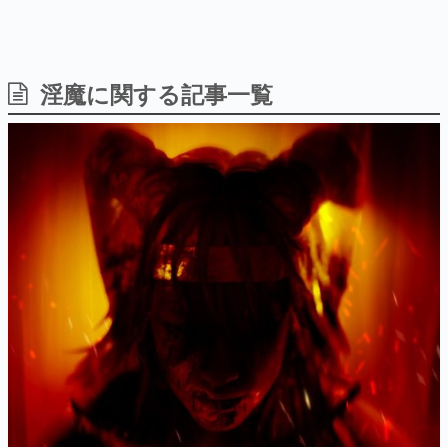
淫魔に関する記事一覧
日本のコンテンツ産業やカルチャーに与えた影響を探る企
画です。
日本モバイルゲーム産業史
日本のモバイルゲーム史における主要なトピック・タイト
ルを網羅するほか、開発者へのインタビューや識者による
解説を掲載。約20年の歴史が一望できる決定版！
若ゲのいたり〜ゲームクリエイターの青春〜
『うつヌケ』『ペンと箸』等で知られるマンガ家・田中圭
一先生によるゲーム業界レポートマンガです。
なんでゲームは面白い？
ゲーム開発者・hamatsu氏がゲームの魅力を画面や操作の
具体的な形から解き明かしていく、硬派で骨太な評論連載
です。
ゲームが変えた日本語
「経験値」「裏技」「ラスボス」… ゲームにまつわる言葉
の起源や用法の変遷を、コンピューター文化史研究家・タ
イニーP氏が徹底調査。
カテゴリ
淫魔が主人公のホラーゲーム『Succubus』正式発表。エログロ
が目白押しだった『Agony』のスピンオフ
特集記事
2018年12月20日 公開