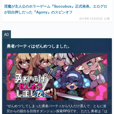
マンガ
AD
女性向け
勇者パーティはぜんめつしました。
アプリレビュー
その他
電ファミニコゲーマーとは？
運営：株式会社マレ
“ぜんめつ”してしまった勇者パーティから1人だけ選んで、ともに迷
宮からの脱出を目指すダンジョン探索RPGです。 ただし勇者は「は
い/いいえ」しか喋れず、魔法使いは魔法が使えず、戦士は可愛らし
い人形になっていて、僧侶は██を崇拝しています。誰を救うのかを
選ぶのは、あなたです。