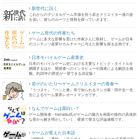
ゲーム世代の作家たち
ゲームに多大な影響を受けた作家さんに取材し、ゲームが日本
のコンテンツ産業やカルチャーに与えた影響を探る企画です。
日本モバイルゲーム産業史
日本のモバイルゲーム史における主要なトピック・タイトルを
網羅するほか、開発者へのインタビューや識者による解説を掲
載。約20年の歴史が一望できる決定版！
若ゲのいたり〜ゲームクリエイターの青春〜
『うつヌケ』『ペンと箸』等で知られるマンガ家・田中圭一先
生によるゲーム業界レポートマンガです。
なんでゲームは面白い？
ゲーム開発者・hamatsu氏がゲームの魅力を画面や操作の具体的
な形から解き明かしていく、硬派で骨太な評論連載です。
ゲームが変えた日本語
「経験値」「裏技」「ラスボス」… ゲームにまつわる言葉の起
源や用法の変遷を、コンピューター文化史研究家・タイニーP氏
が徹底調査。