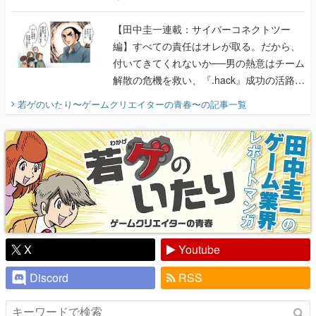
付いてきてくれないか──男の熱意はチーム
解散の危機を救い、『.hack』成功の活路を
開く。業界の快男児・松山 洋に流れる血は
若ゲのいたり〜ゲームクリエイターの青春〜
の記事一覧
『少年ジャンプ』色だった【若ゲのいた
り】
X
Youtube
Discord
RSS
ピックアップ
電ファミのいま読まれている記事ランキング