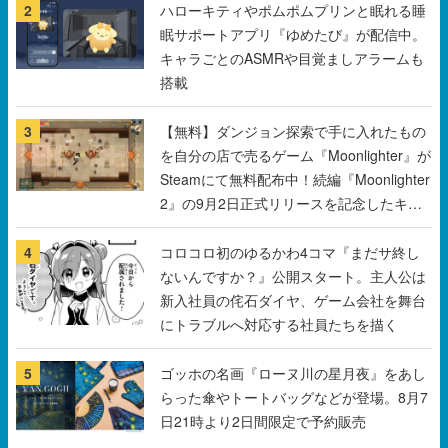
搭載
3
【無料】ダンジョン探索で手に入れたもの
を自分の店で売るゲーム『Moonlighter』が
Steamにて無料配布中！続編『Moonlighter
2』の9月2日正式リリースを記念したキャ
ンペーン
4
コロコロ初のゆるかわ4コマ『まだサ終し
ないんですか？』公開スタート。主人公は
新入社員の侘石ダイヤ、ゲーム会社を舞台
にトラブルへ対応する社員たちを描く
5
ゴッホの名画『ローヌ川の星月夜』をあし
らった傘やトートバッグなどが登場。8月7
日21時より2日間限定で予約販売
すべて見る