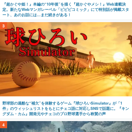
『超かぐや姫！』本編の“10年後”を描く『超かぐやメシ！』Web連載決
定。新たなWebマンガレーベル「ビビビコミック」にて特別話が掲載スタ
ート、あのお話には…まだ続きがある！
3
野球部の過酷な“補欠”を体験するゲーム『球ひろいSimulator』が「1
件」のウィッシュリストをもとにチェコ語に対応しSNSで話題に。『キン
グダム・カム』開発元やチェコのプロ野球選手から称賛の声
4