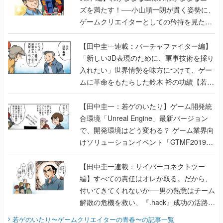
ズを満たす！──小山順一朗が貫く姿勢に、
ゲームクリエイターとしての矜持を見た
【若ゲのいたり最終回】
【田中圭一連載：バーチャファイター編】
「新しい3D表現のために、軍事技術を採り
入れたい」世界情勢を味方につけて、ゲー
ムに革命をもたらした鈴木 裕の功績【若ゲ
のいたり】
【田中圭一：若ゲのいたり】ゲーム開発統
合環境「Unreal Engine」最新バージョン
で、開発環境はどう変わる？ ゲーム業界向
けソリューションイベント「GTMF2019」
に行って、より理解を深めよう【PR】
【田中圭一連載：サイバーコネクトツー
編】すべての責任はオレが取る。だから、
付いてきてくれないか──男の熱意はチーム
解散の危機を救い、『.hack』成功の活路を
開く。業界の快男児・松山 洋に流れる血は
若ゲのいたり〜ゲームクリエイターの青春〜
の記事一覧