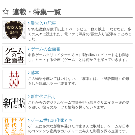
連載・特集一覧
殿堂入り記事
SNS拡散数が数千以上！ ページビュー数万以上！ などなど。多
くの人々に読まれた、電ファミ渾身の“殿堂入り”記事をまとめま
した。
ゲームの企画書
名作ゲームクリエイターの方々に製作時のエピソードをお聞き
し、ヒットする企画（ゲーム）とは何か？を探っていきます。
赫本
この物語を解いてはいけない。『赫本』は、〈試験問題〉の形
をした短編ホラー小説集です。
新世代に訊く
これからのデジタルゲーム市場を担う若きクリエイター達の姿
を追い、彼らのルーツと情熱を探っていきます。
ゲーム世代の作家たち
ゲームに多大な影響を受けた作家さんに取材し、ゲームが日本
のコンテンツ産業やカルチャーに与えた影響を探る企画です。