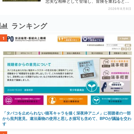
忠実な相棒として登場し、冒険を重ねると成
長する。記念撮影も可能
2026年8月8日
ランキング
1
「タバコを止められない猫耳キャラを描く深夜枠アニメ」に視聴者の一部
から批判意見。違法薬物の使用と思しき描写も含めて、BPOが議論を交わ
す