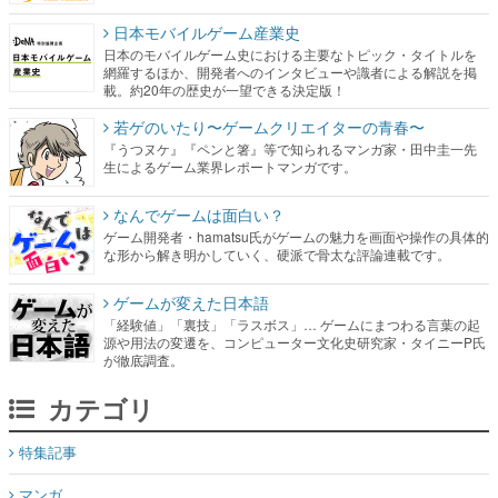
日本モバイルゲーム産業史
日本のモバイルゲーム史における主要なトピック・タイトルを
網羅するほか、開発者へのインタビューや識者による解説を掲
載。約20年の歴史が一望できる決定版！
若ゲのいたり〜ゲームクリエイターの青春〜
『うつヌケ』『ペンと箸』等で知られるマンガ家・田中圭一先
生によるゲーム業界レポートマンガです。
なんでゲームは面白い？
ゲーム開発者・hamatsu氏がゲームの魅力を画面や操作の具体的
な形から解き明かしていく、硬派で骨太な評論連載です。
ゲームが変えた日本語
「経験値」「裏技」「ラスボス」… ゲームにまつわる言葉の起
源や用法の変遷を、コンピューター文化史研究家・タイニーP氏
が徹底調査。
カテゴリ
特集記事
マンガ