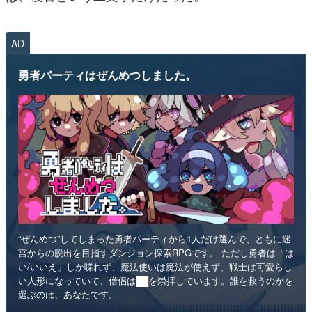
AD
勇者パーティはぜんめつしました。
“ぜんめつ”してしまった勇者パーティから1人だけ選んで、ともに迷
宮からの脱出を目指すダンジョン探索RPGです。 ただし勇者は「は
い/いいえ」しか喋れず、魔法使いは魔法が使えず、戦士は可愛らし
い人形になっていて、僧侶は██を崇拝しています。誰を救うのかを
選ぶのは、あなたです。