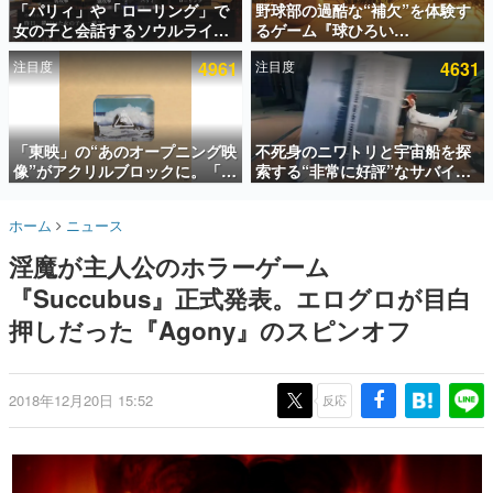
「パリィ」や「ローリング」で
野球部の過酷な“補欠”を体験す
女の子と会話するソウルライク
るゲーム『球ひろい
インタビュー
恋愛ゲーム『小早川さんはソウ
Simulator』が「1件」のウィッ
注目度
4961
注目度
4631
ルライク』無料公開。返事に失
シュリストをもとにチェコ語に
連載・特集一覧
敗すると「YOU DIED」
対応しSNSで話題に。『キング
ダム・カム』開発元やチェコの
殿堂入り記事
プロ野球選手から称賛の声
SNS拡散数が数千以上！ ページビュー数万以上！ などな
「東映」の“あのオープニング映
不死身のニワトリと宇宙船を探
ど。多くの人々に読まれた、電ファミ渾身の“殿堂入り”記
像”がアクリルブロックに。「東
索する“非常に好評”なサバイバ
事をまとめました。
映ヒストリカル グッズコレクシ
ルゲーム『Breathedge』が無
ョン」が8月下旬より発売
料で配布中。入手できる期間は8
ゲームの企画書
ホーム
ニュース
月10日まで
名作ゲームクリエイターの方々に製作時のエピソードをお
聞きし、ヒットする企画（ゲーム）とは何か？を探ってい
淫魔が主人公のホラーゲーム
きます。
『Succubus』正式発表。エログロが目白
赫本
この物語を解いてはいけない。『赫本』は、〈試験問題〉
押しだった『Agony』のスピンオフ
の形をした短編ホラー小説集です。
新世代に訊く
2018年12月20日 15:52
反応
これからのデジタルゲーム市場を担う若きクリエイター達
の姿を追い、彼らのルーツと情熱を探っていきます。
ゲーム世代の作家たち
ゲームに多大な影響を受けた作家さんに取材し、ゲームが