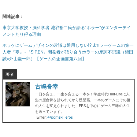
関連記事：
東京大学教授・脳科学者 池谷裕二氏が語る“ホラー”がエンターテイ
メントたり得る理由
ホラゲにゲームデザインの常識は通用しない!? Jホラーゲームの第一
人者『零』×『SIREN』開発者が語り合うホラーの摩訶不思議（柴田
誠×外山圭一郎）【ゲームの企画書第八回】
著者
古嶋誉幸
一日を変え、一生を変える一本を！学生時代Half-Lifeに人
生の屋台骨を折られてから幾星霜、一本のゲームにその後
の人生を変えられました。FPSを中心にゲーム三昧の人生
を送っています。
Twitter:
@pornski_eros