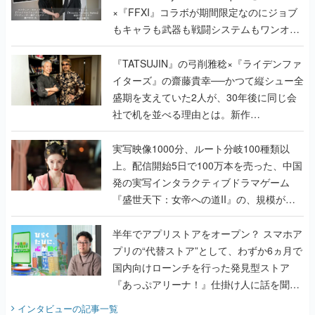
×『FFXI』コラボが期間限定なのにジョブ
もキャラも武器も戦闘システムもワンオフ
で作り込まれた理由を両ディレクターに聞
く
『TATSUJIN』の弓削雅稔×『ライデンファ
イターズ』の齋藤貴幸──かつて縦シュー全
盛期を支えていた2人が、30年後に同じ会
社で机を並べる理由とは。新作
『TATSUJIN EXTREME』で初タッグを組
んだレジェンド2人に訊く開発秘話
実写映像1000分、ルート分岐100種類以
上。配信開始5日で100万本を売った、中国
発の実写インタラクティブドラマゲーム
『盛世天下：女帝への道II』の、規模が違
うこだわりをプロデューサーに聞いた
半年でアプリストアをオープン？ スマホア
プリの“代替ストア”として、わずか6ヵ月で
国内向けローンチを行った発見型ストア
『あっぷアリーナ！』仕掛け人に話を聞い
てみた
インタビュー
の記事一覧