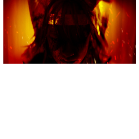
日本のコンテンツ産業やカルチャーに与えた影響を探る企
画です。
日本モバイルゲーム産業史
日本のモバイルゲーム史における主要なトピック・タイト
ルを網羅するほか、開発者へのインタビューや識者による
解説を掲載。約20年の歴史が一望できる決定版！
若ゲのいたり〜ゲームクリエイターの青春〜
『うつヌケ』『ペンと箸』等で知られるマンガ家・田中圭
一先生によるゲーム業界レポートマンガです。
なんでゲームは面白い？
ゲーム開発者・hamatsu氏がゲームの魅力を画面や操作の
具体的な形から解き明かしていく、硬派で骨太な評論連載
です。
ゲームが変えた日本語
「経験値」「裏技」「ラスボス」… ゲームにまつわる言葉
の起源や用法の変遷を、コンピューター文化史研究家・タ
イニーP氏が徹底調査。
カテゴリ
特集記事