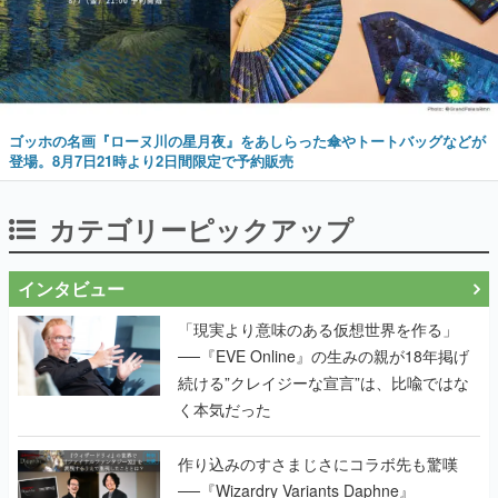
ゴッホの名画『ローヌ川の星月夜』をあしらった傘やトートバッグなどが
登場。8月7日21時より2日間限定で予約販売
カテゴリーピックアップ
インタビュー
「現実より意味のある仮想世界を作る」
──『EVE Online』の生みの親が18年掲げ
続ける”クレイジーな宣言”は、比喩ではな
く本気だった
作り込みのすさまじさにコラボ先も驚嘆
──『Wizardry Variants Daphne』