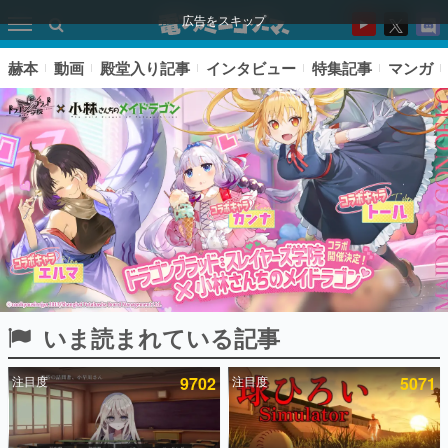
広告をスキップ
赫本
動画
殿堂入り記事
インタビュー
特集記事
マンガ
いま読まれている記事
ピックアップ
注目度
9702
注目度
5071
電ファミのいま読まれている記事ランキング
アプリセール情報