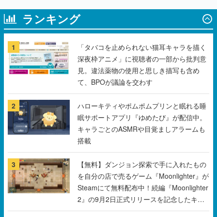
ランキング
1
「タバコを止められない猫耳キャラを描く
深夜枠アニメ」に視聴者の一部から批判意
見。違法薬物の使用と思しき描写も含め
て、BPOが議論を交わす
2
ハローキティやポムポムプリンと眠れる睡
眠サポートアプリ『ゆめたび』が配信中。
キャラごとのASMRや目覚ましアラームも
搭載
3
【無料】ダンジョン探索で手に入れたもの
を自分の店で売るゲーム『Moonlighter』が
Steamにて無料配布中！続編『Moonlighter
2』の9月2日正式リリースを記念したキャ
ンペーン