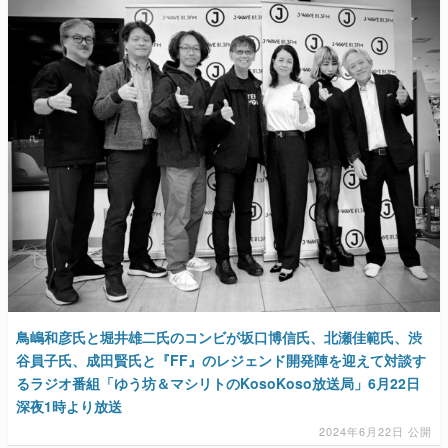
マンガ
女性向け
アプリレビュー
その他
電ファミニコゲーマーとは？
運営：株式会社マレ
鳥嶋和彦氏と堀井雄二氏のコンビが坂口博信氏、北瀬佳範氏、渋
谷員子氏、成田賢氏と『FF』のレジェンド開発陣を迎えて対談す
るラジオ番組「ゆう坊＆マシリトのKosoKoso放送局」6月22日
深夜1時より放送
2024年6月22日 公開