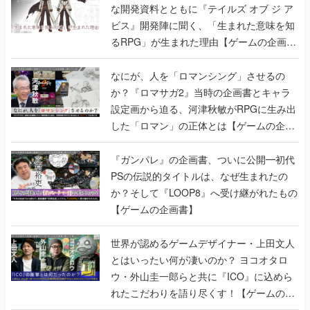
な開発資料とともに『テイルズ オブ ジ ア
ビス』開発陣に聞く、「生まれた意味を知
るRPG」が生まれた理由【ゲームの企画
書】
なにが、人を「ロマンシング」させるの
か？『ロマサガ2』当時の企画書とキャラ
設定画から迫る、河津秋敏がRPGに生み出
した「ロマン」の正体とは【ゲームの企画
書】
『ガンパレ』の企画書、ついに公開━初代
PSの伝説的タイトルは、なぜ生まれたの
か？そして『LOOP8』へ受け継がれたもの
【ゲームの企画書】
世界が認めるゲームデザイナー・上田文人
とはいったい何が凄いのか？ ヨコオタロ
ウ・外山圭一郎らと共に『ICO』に込めら
れたこだわりを語り尽くす！【ゲームの企
画書】