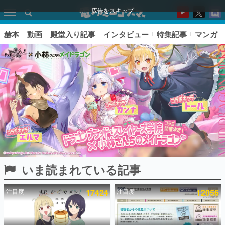
広告をスキップ
赫本
動画
殿堂入り記事
インタビュー
特集記事
マンガ
いま読まれている記事
ピックアップ
注目度
17424
注目度
12056
電ファミのいま読まれている記事ランキング
アプリセール情報