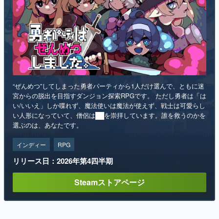
“ぜんめつ”してしまった勇者パーティから1人だけ選んで、ともに迷
宮からの脱出を目指すダンジョン探索RPGです。 ただし勇者は「は
い/いいえ」しか喋れず、魔法使いは魔法が使えず、戦士は可愛らし
い人形になっていて、僧侶は██を崇拝しています。誰を救うのかを
選ぶのは、あなたです。
インディー
RPG
リリース日：2026年第4四半期
Steamストアページ