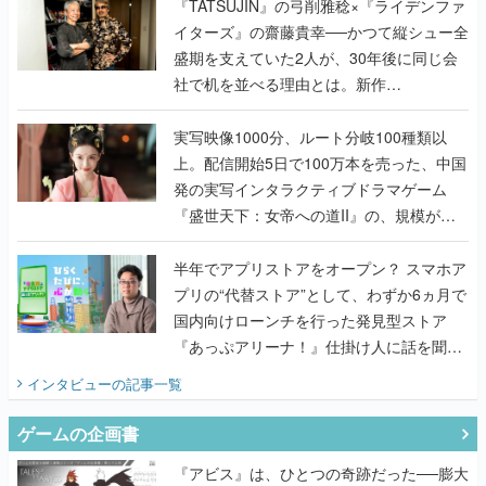
く
『TATSUJIN』の弓削雅稔×『ライデンファ
イターズ』の齋藤貴幸──かつて縦シュー全
盛期を支えていた2人が、30年後に同じ会
社で机を並べる理由とは。新作
『TATSUJIN EXTREME』で初タッグを組
んだレジェンド2人に訊く開発秘話
実写映像1000分、ルート分岐100種類以
上。配信開始5日で100万本を売った、中国
発の実写インタラクティブドラマゲーム
『盛世天下：女帝への道II』の、規模が違
うこだわりをプロデューサーに聞いた
半年でアプリストアをオープン？ スマホア
プリの“代替ストア”として、わずか6ヵ月で
国内向けローンチを行った発見型ストア
『あっぷアリーナ！』仕掛け人に話を聞い
てみた
インタビュー
の記事一覧
ゲームの企画書
『アビス』は、ひとつの奇跡だった──膨大