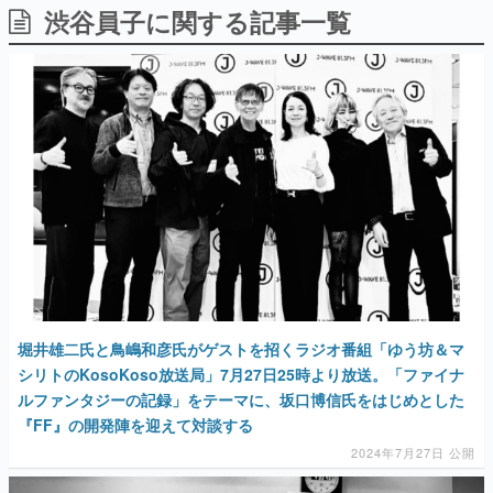
渋谷員子に関する記事一覧
日本のコンテンツ産業やカルチャーに与えた影響を探る企
画です。
日本モバイルゲーム産業史
日本のモバイルゲーム史における主要なトピック・タイト
ルを網羅するほか、開発者へのインタビューや識者による
解説を掲載。約20年の歴史が一望できる決定版！
若ゲのいたり〜ゲームクリエイターの青春〜
『うつヌケ』『ペンと箸』等で知られるマンガ家・田中圭
一先生によるゲーム業界レポートマンガです。
なんでゲームは面白い？
ゲーム開発者・hamatsu氏がゲームの魅力を画面や操作の
具体的な形から解き明かしていく、硬派で骨太な評論連載
です。
ゲームが変えた日本語
堀井雄二氏と鳥嶋和彦氏がゲストを招くラジオ番組「ゆう坊＆マ
「経験値」「裏技」「ラスボス」… ゲームにまつわる言葉
の起源や用法の変遷を、コンピューター文化史研究家・タ
シリトのKosoKoso放送局」7月27日25時より放送。「ファイナ
イニーP氏が徹底調査。
ルファンタジーの記録」をテーマに、坂口博信氏をはじめとした
『FF』の開発陣を迎えて対談する
カテゴリ
2024年7月27日 公開
特集記事