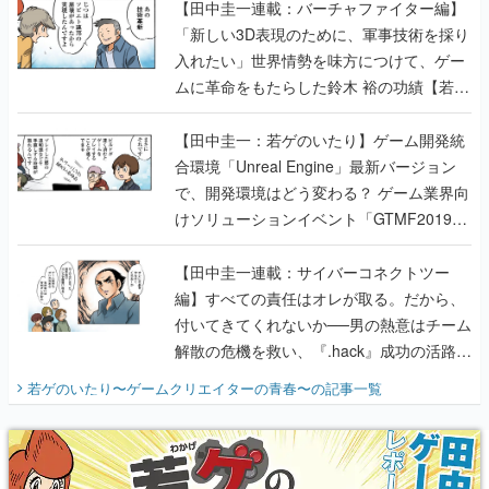
【田中圭一連載：バーチャファイター編】
「新しい3D表現のために、軍事技術を採り
入れたい」世界情勢を味方につけて、ゲー
ムに革命をもたらした鈴木 裕の功績【若ゲ
のいたり】
【田中圭一：若ゲのいたり】ゲーム開発統
合環境「Unreal Engine」最新バージョン
で、開発環境はどう変わる？ ゲーム業界向
けソリューションイベント「GTMF2019」
に行って、より理解を深めよう【PR】
【田中圭一連載：サイバーコネクトツー
編】すべての責任はオレが取る。だから、
付いてきてくれないか──男の熱意はチーム
解散の危機を救い、『.hack』成功の活路を
開く。業界の快男児・松山 洋に流れる血は
若ゲのいたり〜ゲームクリエイターの青春〜
の記事一覧
『少年ジャンプ』色だった【若ゲのいた
り】