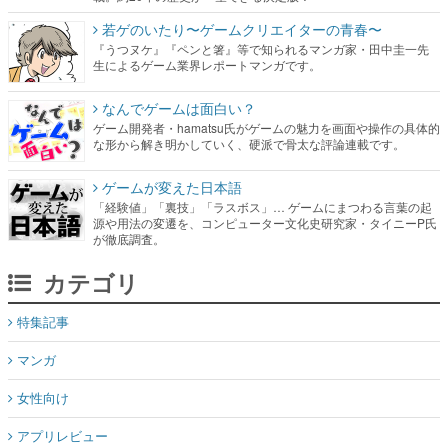
若ゲのいたり〜ゲームクリエイターの青春〜
『うつヌケ』『ペンと箸』等で知られるマンガ家・田中圭一先
生によるゲーム業界レポートマンガです。
なんでゲームは面白い？
ゲーム開発者・hamatsu氏がゲームの魅力を画面や操作の具体的
な形から解き明かしていく、硬派で骨太な評論連載です。
ゲームが変えた日本語
「経験値」「裏技」「ラスボス」… ゲームにまつわる言葉の起
源や用法の変遷を、コンピューター文化史研究家・タイニーP氏
が徹底調査。
カテゴリ
特集記事
マンガ
女性向け
アプリレビュー