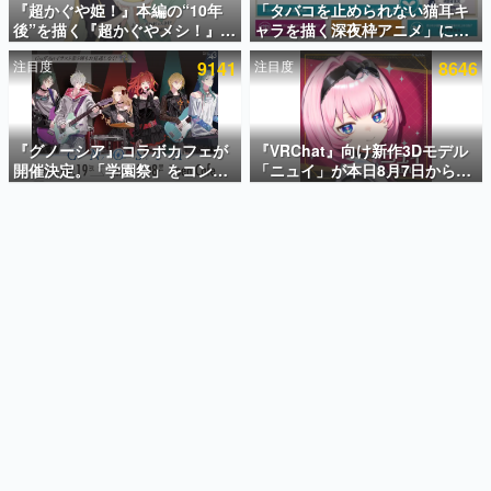
『超かぐや姫！』本編の“10年
「タバコを止められない猫耳キ
後”を描く『超かぐやメシ！』
ャラを描く深夜枠アニメ」に視
インタビュー
Web連載決定。新たなWebマン
聴者の一部から批判意見。違法
注目度
9141
注目度
8646
ガレーベル「ビビビコミック」
薬物の使用と思しき描写も含め
連載・特集一覧
にて特別話が掲載スタート、あ
て、BPOが議論を交わす
のお話には…まだ続きがある！
殿堂入り記事
SNS拡散数が数千以上！ ページビュー数万以上！ などな
『グノーシア』コラボカフェが
『VRChat』向け新作3Dモデル
ど。多くの人々に読まれた、電ファミ渾身の“殿堂入り”記
開催決定。「学園祭」をコンセ
「ニュイ」が本日8月7日から
事をまとめました。
プトに、模擬店やセツやSQ、ラ
BOOTHにて発売。瞳に光る星
キオたちが学祭バンドを楽しむ
や感情豊かな表情が、小悪魔か
ゲームの企画書
様子を切り取った新グッズが展
わいい
名作ゲームクリエイターの方々に製作時のエピソードをお
聞きし、ヒットする企画（ゲーム）とは何か？を探ってい
開
きます。
赫本
この物語を解いてはいけない。『赫本』は、〈試験問題〉
の形をした短編ホラー小説集です。
新世代に訊く
これからのデジタルゲーム市場を担う若きクリエイター達
の姿を追い、彼らのルーツと情熱を探っていきます。
ゲーム世代の作家たち
ゲームに多大な影響を受けた作家さんに取材し、ゲームが