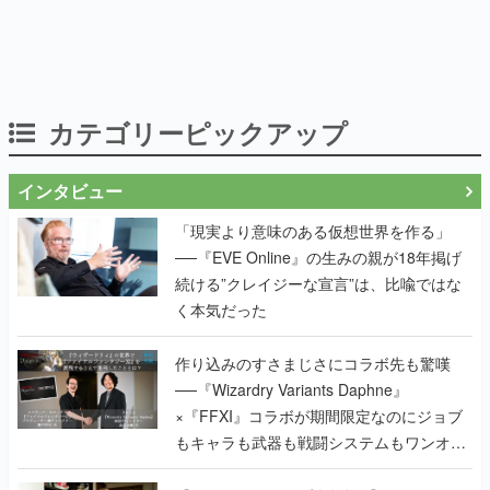
カテゴリーピックアップ
インタビュー
「現実より意味のある仮想世界を作る」
──『EVE Online』の生みの親が18年掲げ
続ける”クレイジーな宣言”は、比喩ではな
く本気だった
作り込みのすさまじさにコラボ先も驚嘆
──『Wizardry Variants Daphne』
×『FFXI』コラボが期間限定なのにジョブ
もキャラも武器も戦闘システムもワンオフ
で作り込まれた理由を両ディレクターに聞