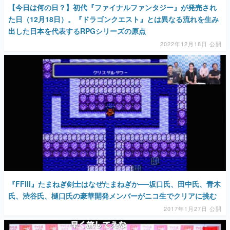
【今日は何の日？】初代『ファイナルファンタジー』が発売され
た日（12月18日）。『ドラゴンクエスト』とは異なる流れを生み
出した日本を代表するRPGシリーズの原点
2022年12月18日 公開
『FFIII』たまねぎ剣士はなぜたまねぎか──坂口氏、田中氏、青木
氏、渋谷氏、樋口氏の豪華開発メンバーがニコ生でクリアに挑む
2017年1月27日 公開