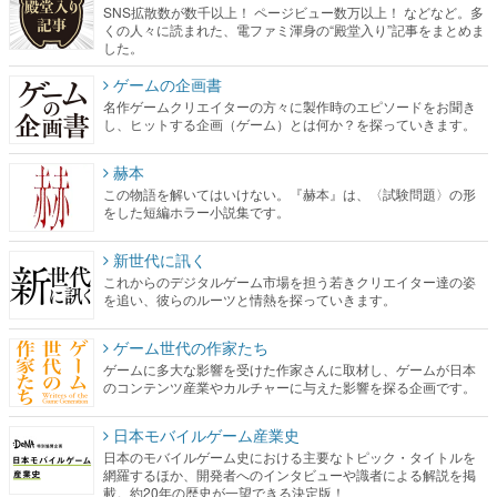
SNS拡散数が数千以上！ ページビュー数万以上！ などなど。多
くの人々に読まれた、電ファミ渾身の“殿堂入り”記事をまとめま
した。
ゲームの企画書
名作ゲームクリエイターの方々に製作時のエピソードをお聞き
し、ヒットする企画（ゲーム）とは何か？を探っていきます。
赫本
この物語を解いてはいけない。『赫本』は、〈試験問題〉の形
をした短編ホラー小説集です。
新世代に訊く
これからのデジタルゲーム市場を担う若きクリエイター達の姿
を追い、彼らのルーツと情熱を探っていきます。
ゲーム世代の作家たち
ゲームに多大な影響を受けた作家さんに取材し、ゲームが日本
のコンテンツ産業やカルチャーに与えた影響を探る企画です。
日本モバイルゲーム産業史
日本のモバイルゲーム史における主要なトピック・タイトルを
網羅するほか、開発者へのインタビューや識者による解説を掲
載。約20年の歴史が一望できる決定版！