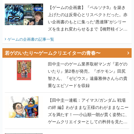
【ゲームの企画書】『ペルソナ3』を築き
上げたのは反骨心とリスペクトだった。赤
い企画書のもとに集った“愚連隊”がシリー
ズを生まれ変わらせるまで【橋野桂インタ
ビュー】
ゲームの企画書
の記事一覧
若ゲのいたり〜ゲームクリエイターの青春〜
田中圭一のゲーム業界取材マンガ『若ゲの
いたり』第2巻が発売。『ポケモン』田尻
智さん、『ゼビウス』遠藤雅伸さんらの貴
重なエピソードを収録
【田中圭一連載：アイマス/ガンダム 戦場
の絆 編】わがままな王様のわがままなニー
ズを満たす！──小山順一朗が貫く姿勢に、
ゲームクリエイターとしての矜持を見た
【若ゲのいたり最終回】