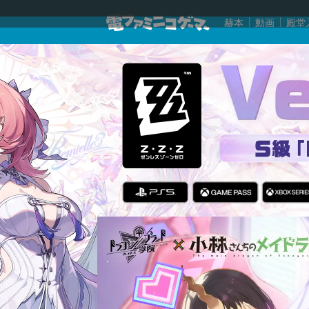
赫本
動画
殿堂