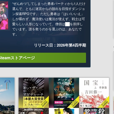
“ぜんめつ”してしまった勇者パーティから1人だけ
選んで、ともに迷宮からの脱出を目指すダンジョ
ン探索RPGです。 ただし勇者は「はい/いいえ」
しか喋れず、魔法使いは魔法が使えず、戦士は可
愛らしい人形になっていて、僧侶は██を崇拝し
ています。誰を救うのかを選ぶのは、あなたで
す。
リリース日：2026年第4四半期
Steamストアページ