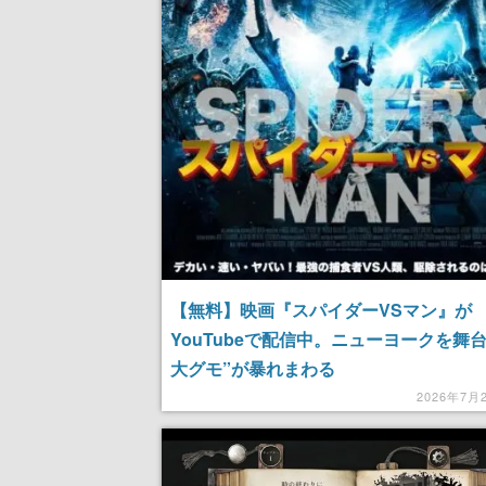
【無料】映画『スパイダーVSマン』が
YouTubeで配信中。ニューヨークを舞台
大グモ”が暴れまわる
2026年7月