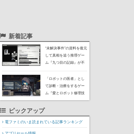
新着記事
“未解決事件”の資料を復元
して真相を追う推理ゲー
ム『九つ目の記録』が不
気味すぎる。焼失した検
事が残した資料の証言や
「ロボットの医者」とし
人物名、場所、時刻を結
て診断・治療をするゲー
び付けて8件の未解決事件
ム『愛とロボット修理技
を再構築していく
術 All Our Broken Parts』
体験版がリリース。さま
ピックアップ
ざまな患者を分解し、書
き換え、そして消去して
電ファミのいま読まれている記事ランキング
いく
アプリセール情報