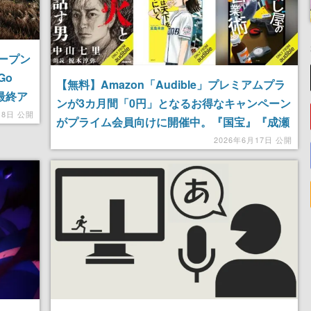
ープン
Go
【無料】Amazon「Audible」プレミアムプラ
最終ア
ンが3カ月間「0円」となるお得なキャンペーン
対応も
18日 公開
がプライム会員向けに開催中。『国宝』『成瀬
は天下を取りにいく』など数十万以上の書籍を
2026年6月17日 公開
プロのナレーターや声優・俳優が朗読