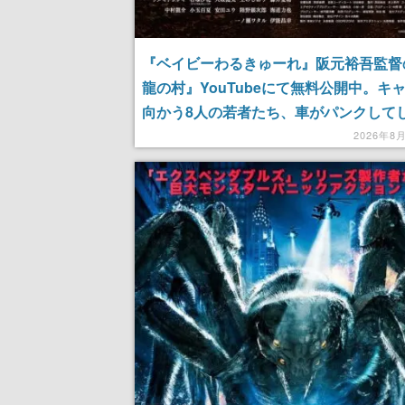
『ベイビーわるきゅーれ』阪元裕吾監督
龍の村』YouTubeにて無料公開中。キ
向かう8人の若者たち、車がパンクして
迷い込んだ山あいの村、親切な村人たち
2026年8
は単なる村ホラーではない