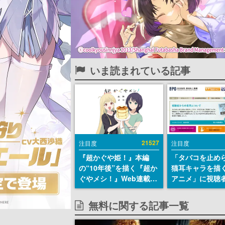
いま読まれている記事
21527
注目度
注目度
『超かぐや姫！』本編
「タバコを止め
の“10年後”を描く『超か
猫耳キャラを描
ぐやメシ！』Web連載決
アニメ」に視聴
定。新たなWebマンガレ
から批判意見。
ーベル「ビビビコミッ
の使用と思しき
無料に関する記事一覧
ク」にて特別話が掲載ス
めて、BPOが議
タート、あのお話には…
す