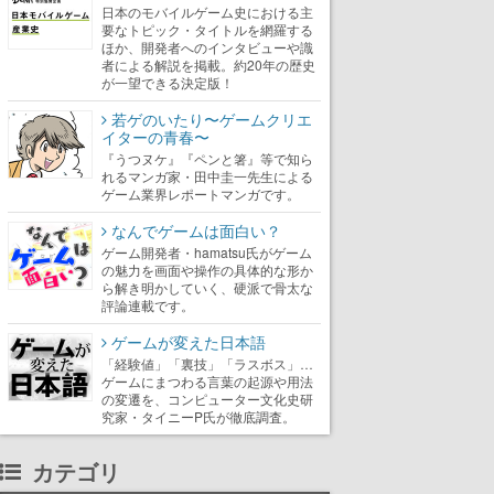
日本のモバイルゲーム史における主
要なトピック・タイトルを網羅する
ほか、開発者へのインタビューや識
者による解説を掲載。約20年の歴史
が一望できる決定版！
若ゲのいたり〜ゲームクリエ
イターの青春〜
『うつヌケ』『ペンと箸』等で知ら
れるマンガ家・田中圭一先生による
ゲーム業界レポートマンガです。
なんでゲームは面白い？
ゲーム開発者・hamatsu氏がゲーム
の魅力を画面や操作の具体的な形か
ら解き明かしていく、硬派で骨太な
評論連載です。
ゲームが変えた日本語
「経験値」「裏技」「ラスボス」…
ゲームにまつわる言葉の起源や用法
の変遷を、コンピューター文化史研
究家・タイニーP氏が徹底調査。
カテゴリ