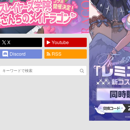
X
Youtube
Discord
RSS