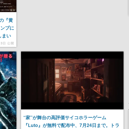
の『黄
ャンプに
しまい
…これ
月3日 公開
“家”が舞台の高評価サイコホラーゲーム
『Luto』が無料で配布中、7月24日まで。トラ