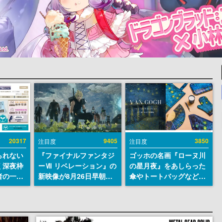
20317
9405
3850
注目度
注目度
られない
『ファイナルファンタジ
ゴッホの名画『ローヌ川
く深夜枠
ーⅦ リベレーション』の
の星月夜』をあしらった
者の一部
新映像が8月26日早朝に
傘やトートバッグなどが
違法薬物
公開へ。『FF7』リメイ
登場。8月7日21時より2
描写も含
クシリーズの完結編、
日間限定で予約販売
論を交わ
「gamescom」のオープ
ニングナイトライブにて