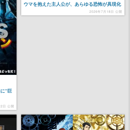
ウマを抱えた主人公が、あらゆる恐怖が具現化
する不気味な家を彷徨い歩く。過去・現在・未
2026年7月18日 公開
来の恐怖の中で逃げ出す道を探すことに
に“巨
22日 公開