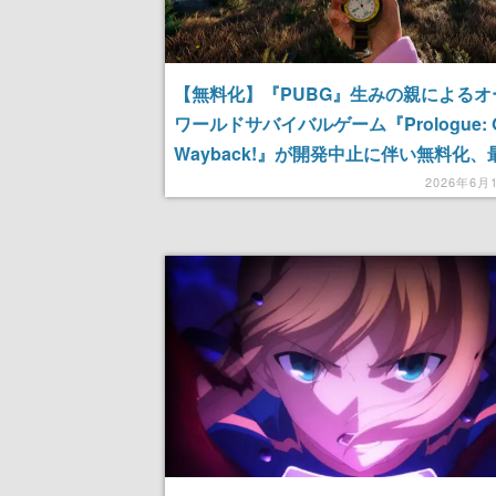
【無料化】『PUBG』生みの親によるオ
ワールドサバイバルゲーム『Prologue: 
Wayback!』が開発中止に伴い無料化、
ップデートが配信開始。購入者への返金
2026年6月
8月17日まで実施