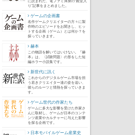
に読まれた、電ファミ渾身の“殿堂入
り”記事をまとめました。
ゲームの企画書
名作ゲームクリエイターの方々に製
作時のエピソードをお聞きし、ヒッ
トする企画（ゲーム）とは何か？を
探っていきます。
赫本
この物語を解いてはいけない。『赫
本』は、〈試験問題〉の形をした短
編ホラー小説集です。
新世代に訊く
これからのデジタルゲーム市場を担
う若きクリエイター達の姿を追い、
彼らのルーツと情熱を探っていきま
す。
ゲーム世代の作家たち
ゲームに多大な影響を受けた作家さ
んに取材し、ゲームが日本のコンテ
ンツ産業やカルチャーに与えた影響
を探る企画です。
日本モバイルゲーム産業史