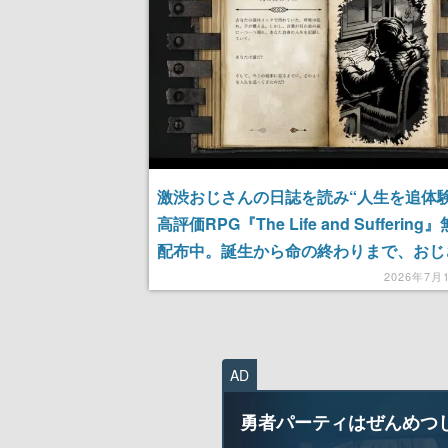
激渋おじさんの日誌を読み“人生を追体験
高評価RPG『The Life and Suffering
配布中。誕生から命の終わりまで、おじ
どのような人生を歩むかはプレイヤーの
2026年7月
第。日本語にも対応済み
AD
勇者パーティはぜんめつ