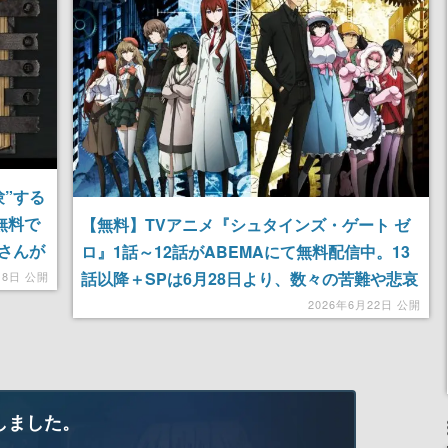
”する
』無料で
【無料】TVアニメ『シュタインズ・ゲート ゼ
さんが
ロ』1話～12話がABEMAにて無料配信中。13
選択次
話以降＋SPは6月28日より、数々の苦難や悲哀
18日 公開
を乗り越えた果てに「彼女」を救うことを諦め
2026年6月22日 公開
てしまった「ゼロ」の物語
しました。